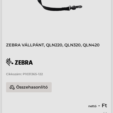
ZEBRA VÁLLPÁNT, QLN220, QLN320, QLN420
Cikkszám:
P1031365-122
Összehasonlító
- Ft
nettó