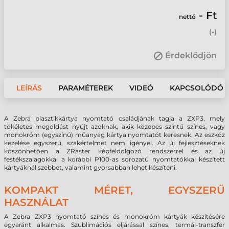
- Ft
nettó
(
-
)
Érdeklődjön
LEÍRÁS
PARAMÉTEREK
VIDEÓ
KAPCSOLÓDÓ 
A Zebra plasztikkártya nyomtató családjának tagja a ZXP3, mely
tökéletes megoldást nyújt azoknak, akik közepes szintű színes, vagy
monokróm (egyszínű) műanyag kártya nyomtatót keresnek. Az eszköz
kezelése egyszerű, szakértelmet nem igényel. Az új fejlesztéseknek
köszönhetően a ZRaster képfeldolgozó rendszerrel és az új
festékszalagokkal a korábbi P100-as sorozatú nyomtatókkal készített
kártyáknál szebbet, valamint gyorsabban lehet készíteni.
KOMPAKT MÉRET, EGYSZERŰ
HASZNÁLAT
A Zebra ZXP3 nyomtató színes és monokróm kártyák készítésére
egyaránt alkalmas. Szublimációs eljárással színes, termál-transzfer