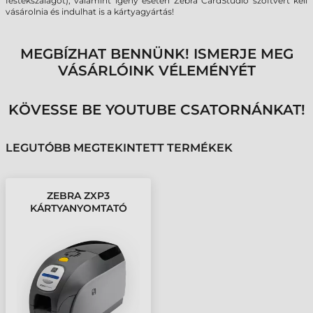
festékszalagot), valamint igény esetén Zebra CardStudio szoftvert kell
vásárolnia és indulhat is a kártyagyártás!
MEGBÍZHAT BENNÜNK! ISMERJE MEG
VÁSÁRLÓINK VÉLEMÉNYÉT
KÖVESSE BE YOUTUBE CSATORNÁNKAT!
LEGUTÓBB MEGTEKINTETT TERMÉKEK
ZEBRA ZXP3
KÁRTYANYOMTATÓ