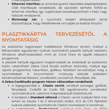
Ethernet interfész:
az amerikai gyártó készüléke alapkiépítésben
USB interfésszel rendelkezik, de opciókén kérhető 10/100-as
ethernet interfész, így rugalmasan összekapcsolható a helyi vagy
hálózati rendszerrel.
Biztonsági zár:
a nyomtató tetején elhelyezett zárral
biztosíthatjuk, hogy illetéktelenek ne tudják az eszközt kinyitni
PLASZTIKKÁRTYA TERVEZÉSÉTŐL A
NYOMTATÁSIG
Az eszközhöz ingyenesen mellékelünk Windows drivert, mellyel a
felhasználók egyszerűen tudnak nyomtatott plasztik kártyát készíteni
Windows alkalmazásokból, mint pl. Corel Draw és egyéb népszerű
programok.
A plasztik kártyák egyszerű megtervezését és kódolását az eszközhöz
külön vásárolható Zebra Card Studio szoftver biztosítja, mellyel egy
rajzoló programhoz hasonlóan, grafikus felületen tervezhetjük meg a
nyomatképet. A kinyomtatott műanyag kártyák szabadon
tartalmazhatnak feliratot, vonalkódot, sorszámot, fényképet, stb.
A Zebra CardStudio program három változatban rendelhető:
A legegyszerűbb a
Classic verzió
, amellyel szöveget, grafikát,
fényképet, Code39 és Code 128 egydimenziós vonalkódot
nyomtathatunk, valamint mágneskártyát kódolhatunk.
A középső a
Standard változat
a Classic verzió tudásán felül már
ismeri az összes 1 és 2 dimenziós kódot, XLS és CSV fájlokból
tudunk adatokat nyomtatni és ClipArt menedzsert is tartalmaz.
A legfejlettebb
Professional
verzióval már Chip- és RFID