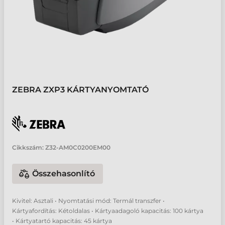
ZEBRA ZXP3 KÁRTYANYOMTATÓ
Cikkszám:
Z32-AM0C0200EM00
Összehasonlító
Kivitel: Asztali • Nyomtatási mód: Termál transzfer •
Kártyafordítás: Kétoldalas • Kártyaadagoló kapacitás: 100 kártya
• Kártyatartó kapacitás: 45 kártya