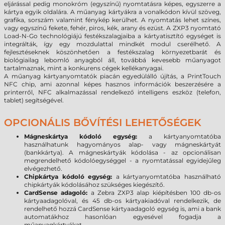
eljárással pedig monokróm (egyszínű) nyomtatásra képes, egyszerre a
kártya egyik oldalára. A műanyag kártyákra a vonalkódon kívül szöveg,
grafika, sorszám valamint fénykép kerülhet. A nyomtatás lehet színes,
vagy egyszínű fekete, fehér, piros, kék, arany és ezüst. A ZXP3 nyomtató
Load-N-Go technológiájú festékszalagjaiba a kártyatisztító egységet is
integrálták, így egy mozdulattal mindkét modul cserélhető. A
fejlesztéseknek köszönhetően a festékszalag környezetbarát és
biológiailag lebomló anyagból áll, továbbá kevesebb műanyagot
tartalmaznak, mint a konkurens cégek kellékanyagai.
A műanyag kártyanyomtatók piacán egyedülálló újítás, a PrintTouch
NFC chip, ami azonnal képes hasznos információk beszerzésére a
printerről, NFC alkalmazással rendelkező intelligens eszköz (telefon,
tablet) segítségével.
OPCIONÁLIS BŐVÍTÉSI LEHETŐSÉGEK
Mágneskártya kódoló egység:
a kártyanyomtatóba
használhatunk hagyományos alap- vagy mágneskártyát
(bankkártya). A mágneskártyák kódolása - az opcionálisan
megrendelhető kódolóegységgel - a nyomtatással egyidejűleg
elvégezhető.
Chipkártya kódoló egység:
a kártyanyomtatóba használható
chipkártyák kódolásához szükséges kiegészítő.
CardSense adagoló:
a Zebra ZXP3 alap kiépítésben 100 db-os
kártyaadagolóval, és 45 db-os kártyakiadóval rendelkezik, de
rendelhető hozzá CardSense kártyaadagoló egység is, ami a bank
automatákhoz hasonlóan egyesével fogadja a
műanyagkártyákat.