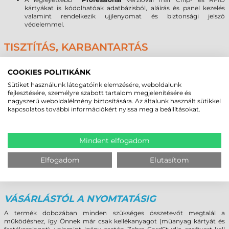
kártyákat is kódolhatóak adatbázisból, aláírás és panel kezelés
valamint rendelkezik ujjlenyomat és biztonsági jelszó
védelemmel.
TISZTÍTÁS, KARBANTARTÁS
A Zebra kártyanyomtatók megbízható és folyamatos használatához
kiemelkedően fontos a rendszeres tisztítás, karbantartás. Fontos, hogy
COOKIES POLITIKÁNK
használattól függően rendszeresen (hetente/havonta/500 kártyánként)
Sütiket használunk látogatóink elemzésére, weboldalunk
megfelelő Zebra tisztító eszközökkel (tisztító kártya, görgő tisztító,
fejlesztésére, személyre szabott tartalom megjelenítésére és
tisztítópálca, stb.) elvégezze a nyomtató takarítását ezzel megóvva a
nagyszerű weboldalélmény biztosítására. Az általunk használt sütikkel
kiváló nyomatminőséget, csökkentve az esetleges meghibásodásnak a
kapcsolatos további információkért nyissa meg a beállításokat.
kockázatát és növelve a kártyanyomtató élettartamát.
A Zebra alkohollal átitatott tisztító kártyái egy menetben a
nyomtatófejről és a kártyavezető görgőkről is eltávolítják a nem
kívánatos szennyeződéseket. A nyomtátási folyamat megkezdése előtt
Mindent elfogadom
a printerben található tisztító görgő távolítja el a plasztik kártyáról az
esetleges szennyeződést, port. A Zebra kínálatában a fentieken kívül
még tamponos tisztítópálca is található a kártyanyomtatókhoz, amivel
Elfogadom
Elutasítom
akár csak bizonyos elemek (pl. fej, vezető görgők) is tisztíthatóak külön-
külön.
VÁSÁRLÁSTÓL A NYOMTATÁSIG
A termék dobozában minden szükséges összetevőt megtalál a
működéshez, így Önnek már csak kellékanyagot (műanyag kártyát és