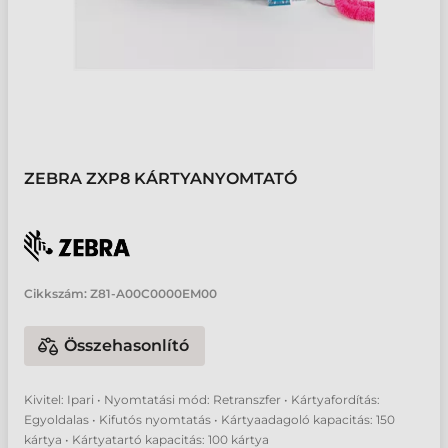
ZEBRA ZXP8 KÁRTYANYOMTATÓ
Cikkszám:
Z81-A00C0000EM00
Összehasonlító
Kivitel: Ipari • Nyomtatási mód: Retranszfer • Kártyafordítás:
Egyoldalas • Kifutós nyomtatás • Kártyaadagoló kapacitás: 150
kártya • Kártyatartó kapacitás: 100 kártya