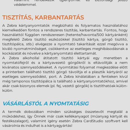
védelemmel.
TISZTÍTÁS, KARBANTARTÁS
A Zebra kártyanyomtatók megbízható és folyamatos használatához
kiemelkedően fontos a rendszeres tisztítás, karbantartás. Fontos, hogy
használattól függően rendszeresen (hetente/havonta/500 kártyánként)
megfelelő Zebra tisztító eszközökkel (tisztító kártya, görgő tisztító,
tisztítópálca, stb.) elvégezze a nyomtató takarítását ezzel megóvva a
kiváló nyomatminőséget, csökkentve az esetleges meghibásodásnak a
kockázatát és növelve a kártyanyomtató élettartamát.
A Zebra alkohollal átitatott tisztító kártyái egy menetben a
nyomtatófejről és a kártyavezető görgőkről is eltávolítják a nem
kívánatos szennyeződéseket. A nyomtátási folyamat megkezdése előtt
a printerben található tisztító görgő távolítja el a plasztik kártyáról az
esetleges szennyeződést, port. A Zebra kínálatában a fentieken kívül
még tamponos tisztítópálca is található a kártyanyomtatókhoz, amivel
akár csak bizonyos elemek (pl. fej, vezető görgők) is tisztíthatóak külön-
külön.
VÁSÁRLÁSTÓL A NYOMTATÁSIG
A termék dobozában minden szükséges összetevőt megtalál a
működéshez, így Önnek már csak kellékanyagot (műanyag kártyát és
festékszalagot), valamint igény esetén Zebra CardStudio szoftvert kell
vásárolnia és indulhat is a kártyagyártás!