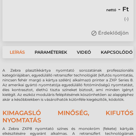
- Ft
nettó
(
-
)
Érdeklődjön
LEÍRÁS
PARAMÉTEREK
VIDEÓ
KAPCSOLÓDÓ 
A Zebra plasztikkártya nyomtató sorozatának professzionális
kategóriájában, egyedülálló retranszfer technológiát (kifutós nyomtatás,
nincsen fehér margó a kártya szélén) alkalmazó printer a ZXP Series 8.
Az amerikai gyártó nyomtatója egyedülálló fotóminőségű nyomtatást,
éles kontrasztot, élethű tiszta színeket biztosít, ami minden igényt
kielégít. Az eszköz moduláris felépítésének köszönhetően az alapgéphez
akár a későbbiekben is vásárolhatók különféle kiegészítők, kódolók.
KIMAGASLÓ MINŐSÉG, KIFUTÓS
NYOMTATÁS
A Zebra ZXP8 nyomtató színes és monokróm (fekete) kártyák
elkészítésére egyaránt alkalmas. A retranszfert technológiának