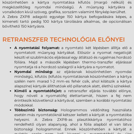
köszönhetően a kártya nyomtatása kifutós (margó nélküli) és
megközelítőleg nyomdai minőségű. A műanyag kártyákra a
vonalkódon kívül szöveg, grafika, sorszám valamint fénykép kerülhet.
A Zebra ZXP8 adagoló egysége 150 kártya befogadására képes, a
kimeneti tartó pedig 100 kártya tárolására alkalmas, de opcionálisan
bővíthető 150 kártyásra.
RETRANSZFER TECHNOLÓGIA ELŐNYEI
A nyomtatási folyamat:
a nyomtató két lépésben állítja elő a
nyomtatott műanyag kártyákat. Először a nyomat negatívját
készíti el szublimációs eljárással egy átlátszó és rugalmas hordozó
fóliára. Majd a második lépésben thermo-transzfer eljárással
nyomtatja rá a hordozó szalagról a kártyára a nyomatot.
Nyomdai minőség:
az eljárásnak köszönhetően nyomdai
minőségű, kifutós (kifutós nyomtatásnak köszönhetően a kártya
szélén nem marad 1-2 mm-es fehér csík, ahol kilátszik a kártya
alapszíne) kártyák állíthatóak elő pillanatok alatt, élethű színekkel.
Kíméli a nyomtatófejet:
a retranszfer eljárás további előnye,
hogy növeli a nyomatófej élettartamát, hiszen a fej nem
érintkezik közvetlenül a kártyával, szemben a korábbi nyomtatási
módokkal.
Többszintű biztonság:
Hologrammos védőréteg használata
esetén más nyomtatóknál kétszer kellett a kártyát a nyomtatóba
helyezni. A Zebra ZXP8-as plasztikkártya nyomtatóhoz
rendelhető olyan alapanyag, ahol a fólia alapból el van látva
biztonsági hologrammal. Ennek köszönhetően a kártyát a
gyártás során nem kell kivenni a nyomtatóból és újra