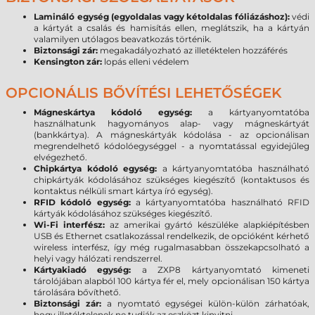
Lamináló egység (egyoldalas vagy kétoldalas fóliázáshoz):
védi
a kártyát a csalás és hamisítás ellen, meglátszik, ha a kártyán
valamilyen utólagos beavatkozás történik.
Biztonsági zár:
megakadályozható az illetéktelen hozzáférés
Kensington zár:
lopás elleni védelem
OPCIONÁLIS BŐVÍTÉSI LEHETŐSÉGEK
Mágneskártya kódoló egység:
a kártyanyomtatóba
használhatunk hagyományos alap- vagy mágneskártyát
(bankkártya). A mágneskártyák kódolása - az opcionálisan
megrendelhető kódolóegységgel - a nyomtatással egyidejűleg
elvégezhető.
Chipkártya kódoló egység:
a kártyanyomtatóba használható
chipkártyák kódolásához szükséges kiegészítő (kontaktusos és
kontaktus nélküli smart kártya író egység).
RFID kódoló egység:
a kártyanyomtatóba használható RFID
kártyák kódolásához szükséges kiegészítő.
Wi-Fi interfész:
az amerikai gyártó készüléke alapkiépítésben
USB és Ethernet csatlakozással rendelkezik, de opcióként kérhető
wireless interfész, így még rugalmasabban összekapcsolható a
helyi vagy hálózati rendszerrel.
Kártyakiadó egység:
a ZXP8 kártyanyomtató kimeneti
tárolójában alapból 100 kártya fér el, mely opcionálisan 150 kártya
tárolására bővíthető.
Biztonsági zár:
a nyomtató egységei külön-külön zárhatóak,
hogy illetéktelenek ne tudják az eszközt kinyitni