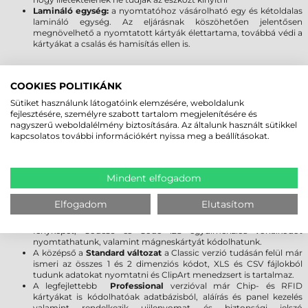
Lamináló egység:
a nyomtatóhoz vásárolható egy és kétoldalas
lamináló egység. Az eljárásnak köszöhetően jelentősen
megnövelhető a nyomtatott kártyák élettartama, továbbá védi a
kártyákat a csalás és hamisítás ellen is.
PLASZTIKKÁRTYA TERVEZÉSÉTŐL A
COOKIES POLITIKÁNK
NYOMTATÁSIG
Sütiket használunk látogatóink elemzésére, weboldalunk
Az eszközhöz ingyenesen mellékelünk Windows drivert, mellyel a
fejlesztésére, személyre szabott tartalom megjelenítésére és
felhasználók egyszerűen tudnak nyomtatott plasztik kártyát készíteni
nagyszerű weboldalélmény biztosítására. Az általunk használt sütikkel
Windows alkalmazásokból, mint pl. Corel Draw és egyéb népszerű
kapcsolatos további információkért nyissa meg a beállításokat.
programok.
A plasztik kártyák egyszerű megtervezését és kódolását az eszközhöz
külön vásárolható Zebra Card Studio szoftver biztosítja, mellyel egy
rajzoló programhoz hasonlóan, grafikus felületen tervezhetjük meg a
Mindent elfogadom
nyomatképet. A kinyomtatott műanyag kártyák szabadon
tartalmazhatnak feliratot, vonalkódot, sorszámot, fényképet, stb.
Elfogadom
Elutasítom
A Zebra CardStudio program három változatban rendelhető:
A legegyszerűbb a
Classic verzió
, amellyel szöveget, grafikát,
fényképet, Code39 és Code 128 egydimenziós vonalkódot
nyomtathatunk, valamint mágneskártyát kódolhatunk.
A középső a
Standard változat
a Classic verzió tudásán felül már
ismeri az összes 1 és 2 dimenziós kódot, XLS és CSV fájlokból
tudunk adatokat nyomtatni és ClipArt menedzsert is tartalmaz.
A legfejlettebb
Professional
verzióval már Chip- és RFID
kártyákat is kódolhatóak adatbázisból, aláírás és panel kezelés
valamint rendelkezik ujjlenyomat és biztonsági jelszó