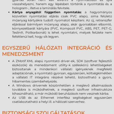
visszahelyezni, hanem egy lépésben történik a nyomtatás és a
hologram-, illetve a laminálás felvitele.
Kártya anyagától független nyomtatás:
a hagyományos
közvetlen nyomtatási eljárás csak PVC alapú, sima felületű
műanyag kártyákra tudott nyomatot készíteni. Az új, retranszfer
eljárással bármilyen műanyag alapú, akár gyorsabban elbomló,
környezetbarát kártyára (PVC, Kompozit PVC, ABS, PET, PET-G,
Teslin®, Polikarbonát) is lehet nyomtatni, melyek felülete nem
feltétlenül kell, hogy sík legyen.
EGYSZERŰ HÁLÓZATI INTEGRÁCIÓ ÉS
MENEDZSMENT
A ZMotif XML alapú nyomtató driver-ek, SDK (szoftver fejlesztői
eszközök) és menedzsment utility-k széleskörű lehetőségeket
biztosítanak a mindenkori vállalati igényeknek megfelelő
adaptációnak, a nyomtató gyorsan, egyszerűen, költségkímélően
a vállalati IT integráns részévé tehető, biztosítható a gyors,
hibamentes üzembehelyezés.
A Windows drivernek köszönhetően a meglevő alkalmazások
továbbra is működhetnek, a meglevő szoftver infrastruktúra
kihasználható, a már működő beruházások nem vesznek kárba.
Az USB és az Ethernet interfész segítségével egyszerűen
csatlakoztatható a helyi ill. a hálózati szerverhez.
BIZTONSÁGI SZOLGÁLTATÁSOK