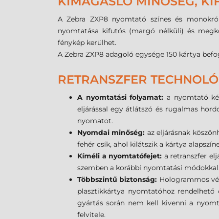
KIMAGASLÓ MINŐSÉG, KI
A Zebra ZXP8 nyomtató színes és monokróm (
nyomtatása kifutós (margó nélküli) és megk
fénykép kerülhet.
A Zebra ZXP8 adagoló egysége 150 kártya befoga
RETRANSZFER TECHNOLÓ
A nyomtatási folyamat:
a nyomtató két 
eljárással egy átlátszó és rugalmas hord
nyomatot.
Nyomdai minőség:
az eljárásnak köszö
fehér csík, ahol kilátszik a kártya alapszín
Kíméli a nyomtatófejet:
a retranszfer el
szemben a korábbi nyomtatási módokkal
Többszintű biztonság:
Hologrammos védő
plasztikkártya nyomtatóhoz rendelhető 
gyártás során nem kell kivenni a nyomta
felvitele.