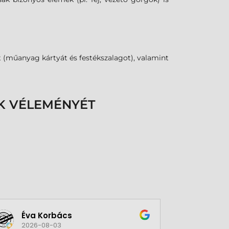
(műanyag kártyát és festékszalagot), valamint
K VÉLEMÉNYÉT
Éva Korbács
A bol
2026-08-03
2026-