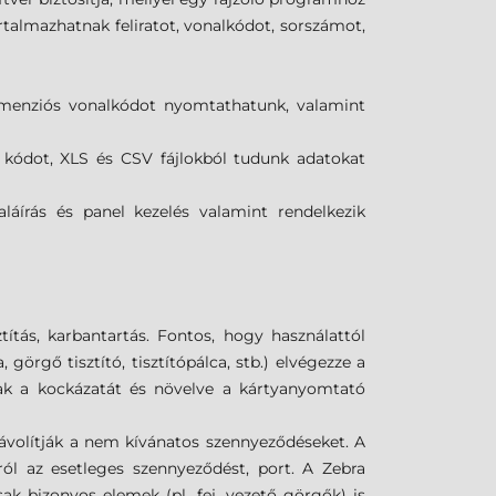
almazhatnak feliratot, vonalkódot, sorszámot,
dimenziós vonalkódot nyomtathatunk, valamint
s kódot, XLS és CSV fájlokból tudunk adatokat
láírás és panel kezelés valamint rendelkezik
tás, karbantartás. Fontos, hogy használattól
görgő tisztító, tisztítópálca, stb.) elvégezze a
k a kockázatát és növelve a kártyanyomtató
ltávolítják a nem kívánatos szennyeződéseket. A
ról az esetleges szennyeződést, port. A Zebra
ak bizonyos elemek (pl. fej, vezető görgők) is