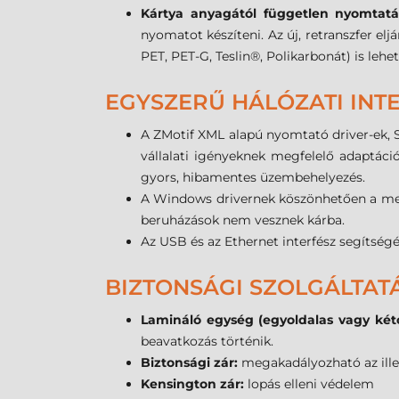
Kártya anyagától független nyomtatá
nyomatot készíteni. Az új, retranszfer e
PET, PET-G, Teslin®, Polikarbonát) is lehe
EGYSZERŰ HÁLÓZATI INT
A ZMotif XML alapú nyomtató driver-ek, S
vállalati igényeknek megfelelő adaptáció
gyors, hibamentes üzembehelyezés.
A Windows drivernek köszönhetően a meg
beruházások nem vesznek kárba.
Az USB és az Ethernet interfész segítségév
BIZTONSÁGI SZOLGÁLTAT
Lamináló egység (egyoldalas vagy kéto
beavatkozás történik.
Biztonsági zár:
megakadályozható az ille
Kensington zár:
lopás elleni védelem