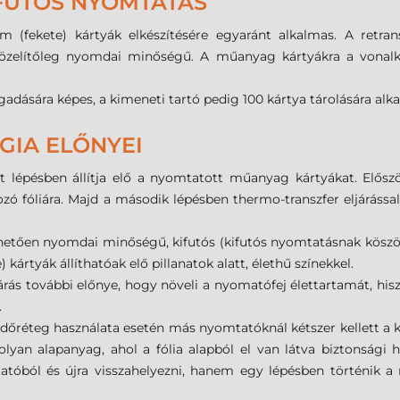
FUTÓS NYOMTATÁS
fekete) kártyák elkészítésére egyaránt alkalmas. A retran
özelítőleg nyomdai minőségű. A műanyag kártyákra a vonalkó
dására képes, a kimeneti tartó pedig 100 kártya tárolására alka
GIA ELŐNYEI
lépésben állítja elő a nyomtatott műanyag kártyákat. Előszö
ozó fóliára. Majd a második lépésben thermo-transzfer eljárássa
nhetően nyomdai minőségű, kifutós (kifutós nyomtatásnak kösz
e) kártyák állíthatóak elő pillanatok alatt, élethű színekkel.
járás további előnye, hogy növeli a nyomatófej élettartamát, hisz
.
réteg használata esetén más nyomtatóknál kétszer kellett a k
olyan alapanyag, ahol a fólia alapból el van látva biztonság
tóból és újra visszahelyezni, hanem egy lépésben történik a 