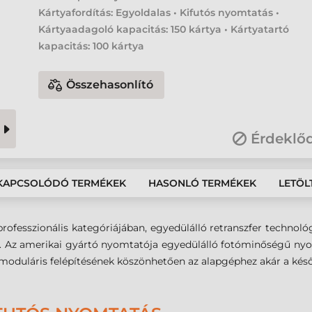
Kártyafordítás: Egyoldalas • Kifutós nyomtatás •
Kártyaadagoló kapacitás: 150 kártya • Kártyatartó
kapacitás: 100 kártya
Összehasonlító
Érdeklő
KAPCSOLÓDÓ TERMÉKEK
HASONLÓ TERMÉKEK
LETÖL
rofesszionális kategóriájában, egyedülálló retranszfer technoló
8. Az amerikai gyártó nyomtatója egyedülálló fotóminőségű nyomt
z moduláris felépítésének köszönhetően az alapgéphez akár a késő