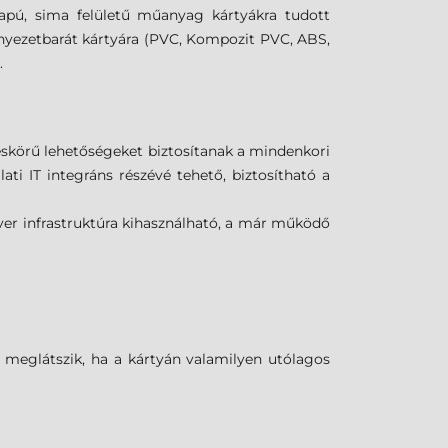
pú, sima felületű műanyag kártyákra tudott
rnyezetbarát kártyára (PVC, Kompozit PVC, ABS,
.
leskörű lehetőségeket biztosítanak a mindenkori
ti IT integráns részévé tehető, biztosítható a
r infrastruktúra kihasználható, a már működő
, meglátszik, ha a kártyán valamilyen utólagos