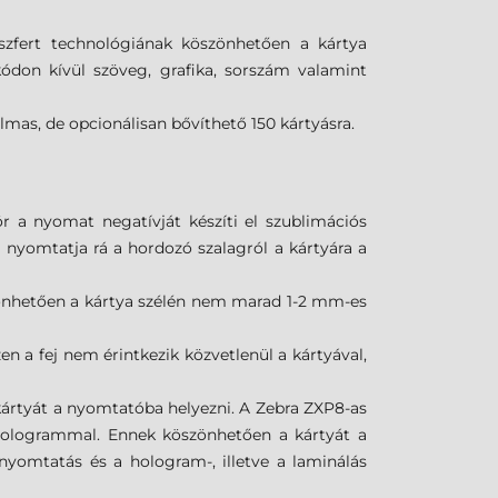
szfert technológiának köszönhetően a kártya
don kívül szöveg, grafika, sorszám valamint
lmas, de opcionálisan bővíthető 150 kártyásra.
r a nyomat negatívját készíti el szublimációs
l nyomtatja rá a hordozó szalagról a kártyára a
önhetően a kártya szélén nem marad 1-2 mm-es
en a fej nem érintkezik közvetlenül a kártyával,
ártyát a nyomtatóba helyezni. A Zebra ZXP8-as
i hologrammal. Ennek köszönhetően a kártyát a
nyomtatás és a hologram-, illetve a laminálás