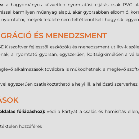
s:
a hagyományos közvetlen nyomtatási eljárás csak PVC ala
ljárással bármilyen műanyag alapú, akár gyorsabban elbomló, kö
t nyomtatni, melyek felülete nem feltétlenül kell, hogy sík legyen
EGRÁCIÓ ÉS MENEDZSMENT
DK (szoftver fejlesztői eszközök) és menedzsment utility-k szé
nak, a nyomtató gyorsan, egyszerűen, költségkímélően a vállala
levő alkalmazások továbbra is működhetnek, a meglevő szoftve
el egyszerűen csatlakoztatható a helyi ill. a hálózati szerverhez.
ÁSOK
ldalas fóliázáshoz):
védi a kártyát a csalás és hamisítás ellen
téktelen hozzáférés