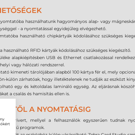
EHETŐSÉGEK
nyomtatóba használhatunk hagyományos alap- vagy mágneskárty
séggel - a nyomtatással egyidejűleg elvégezhető.
mtatóba használható chipkártyák kódolásához szükséges kiegés
 használható RFID kártyák kódolásához szükséges kiegészítő.
léke alapkiépítésben USB és Ethernet csatlakozással rendelkezik
lyi vagy hálózati rendszerrel.
tó kimeneti tárolójában alapból 100 kártya fér el, mely opcionál
-külön zárhatóak, hogy illetéktelenek ne tudják az eszközt kiny
lható egy és kétoldalas lamináló egység. Az eljárásnak kösz
kat a csalás és hamisítás ellen is.
ÉSÉTŐL A NYOMTATÁSIG
ény
ws drivert, mellyel a felhasználók egyszerűen tudnak nyo
iókért
b népszerű programok.
ódolását az eszközhöz külön vásárolható Zebra Card Studio szof