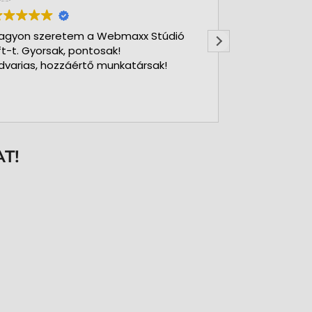
agyon szeretem a Webmaxx Stúdió
Gyors precíz
ft-t. Gyorsak, pontosak!
dvarias, hozzáértő munkatársak!
T!