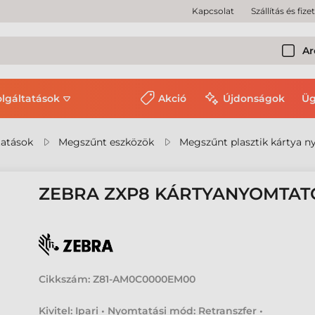
Kapcsolat
Szállítás és fize
Ar
olgáltatások
Akció
Újdonságok
Üg
tatások
Megszűnt eszközök
Megszűnt plasztik kártya 
ZEBRA ZXP8 KÁRTYANYOMTAT
Cikkszám:
Z81-AM0C0000EM00
Kivitel: Ipari • Nyomtatási mód: Retranszfer •