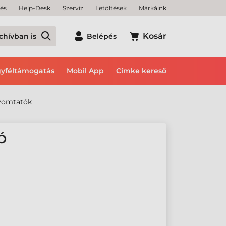
tés
Help-Desk
Szerviz
Letöltések
Márkáink
Kosár
chívban is
Belépés
yféltámogatás
Mobil App
Címke kereső
nyomtatók
Ó