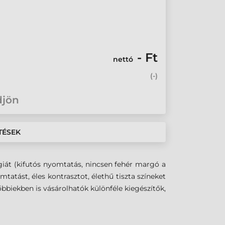
- Ft
nettó
(
-
)
djön
TÉSEK
giát (kifutós nyomtatás, nincsen fehér margó a
atást, éles kontrasztot, élethű tiszta színeket
bbiekben is vásárolhatók különféle kiegészítők,