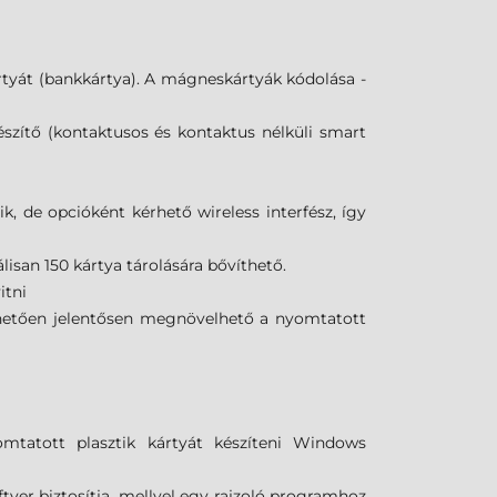
át (bankkártya). A mágneskártyák kódolása -
zítő (kontaktusos és kontaktus nélküli smart
, de opcióként kérhető wireless interfész, így
isan 150 kártya tárolására bővíthető.
itni
öhetően jelentősen megnövelhető a nyomtatott
mtatott plasztik kártyát készíteni Windows
tver biztosítja, mellyel egy rajzoló programhoz