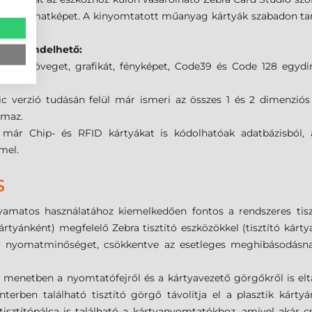
eg a nyomatképet. A kinyomtatott műanyag kártyák szabadon tart
tban rendelhető:
llyel szöveget, grafikát, fényképet, Code39 és Code 128 egy
ic verzió tudásán felül már ismeri az összes 1 és 2 dimenzió
almaz.
l már Chip- és RFID kártyákat is kódolhatóak adatbázisból, a
mel.
S
matos használatához kiemelkedően fontos a rendszeres tisztí
ánként) megfelelő Zebra tisztító eszközökkel (tisztító kártya, 
ló nyomatminőséget, csökkentve az esetleges meghibásodásna
egy menetben a nyomtatófejről és a kártyavezető görgőkről is e
erben található tisztító görgő távolítja el a plasztik kártyá
sztítópálca is található a kártyanyomtatókhoz, amivel akár cs