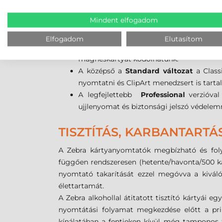
hasonlóan, grafikus felületen tervezhetjük m
Mindent elfogadom
fényképet, stb.
A Zebra CardStudio program három változa
Elfogadom
Elutasítom
A legegyszerűbb a
Classic verzió
, ame
mágneskártyát kódolhatunk.
A középső a
Standard változat
a Class
nyomtatni és ClipArt menedzsert is tart
A legfejlettebb
Professional
verzióva
ujjlenyomat és biztonsági jelszó védelem
TISZTÍTÁS, KARBANTARTÁ
A Zebra kártyanyomtatók megbízható és folya
függően rendszeresen (hetente/havonta/500 kárty
nyomtató takarítását ezzel megóvva a kivá
élettartamát.
A Zebra alkohollal átitatott tisztító kártyái 
nyomtátási folyamat megkezdése előtt a print
kínálatában a fentieken kívül még tamponos ti