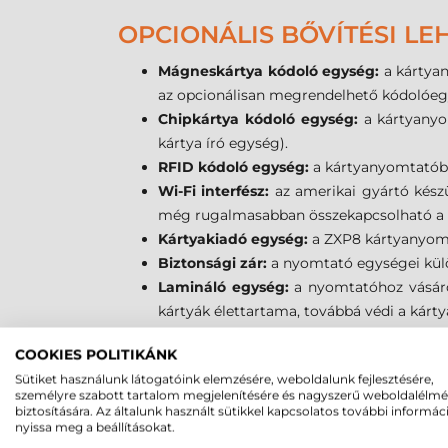
OPCIONÁLIS BŐVÍTÉSI L
Mágneskártya kódoló egység:
a kártya
az opcionálisan megrendelhető kódolóegy
Chipkártya kódoló egység:
a kártyanyo
kártya író egység).
RFID kódoló egység:
a kártyanyomtatóba
Wi-Fi interfész:
az amerikai gyártó készü
még rugalmasabban összekapcsolható a he
Kártyakiadó egység:
a ZXP8 kártyanyomta
Biztonsági zár:
a nyomtató egységei külön
Lamináló egység:
a nyomtatóhoz vásáro
kártyák élettartama, továbbá védi a kártyá
COOKIES POLITIKÁNK
PLASZTIKKÁRTYA TERVEZ
Sütiket használunk látogatóink elemzésére, weboldalunk fejlesztésére,
személyre szabott tartalom megjelenítésére és nagyszerű weboldalélm
Az eszközhöz ingyenesen mellékelünk Windo
biztosítására. Az általunk használt sütikkel kapcsolatos további informác
alkalmazásokból, mint pl. Corel Draw és egyé
nyissa meg a beállításokat.
A plasztik kártyák egyszerű megtervezését és k