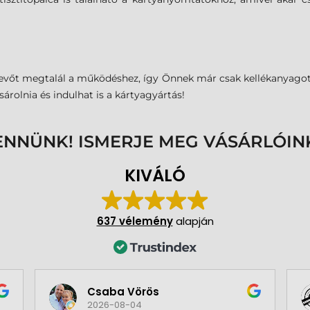
őt megtalál a működéshez, így Önnek már csak kellékanyagot 
árolnia és indulhat is a kártyagyártás!
ENNÜNK! ISMERJE MEG VÁSÁRLÓIN
KIVÁLÓ
637 vélemény
alapján
Csaba Vörös
2026-08-04