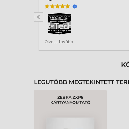
Rendben volt a rendelésem
Olvass tovább
K
LEGUTÓBB MEGTEKINTETT TE
ZEBRA ZXP8
KÁRTYANYOMTATÓ