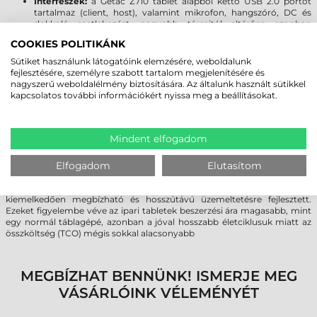
Interfészek:
a Getac Z710 tablet alapból kettő USB 2.0 portot
tartalmaz (client, host), valamint mikrofon, hangszóró, DC és
dokkoló csatlakozást, nagyobb társaitól eltérően azonban
további bővítésre nincs lehetőség.
COOKIES POLITIKÁNK
Sütiket használunk látogatóink elemzésére, weboldalunk
TERVEZZEN HOSSZÚTÁVRA!
fejlesztésére, személyre szabott tartalom megjelenítésére és
nagyszerű weboldalélmény biztosítására. Az általunk használt sütikkel
A Getac TZ710 ipari tablet a kis-, közép- és nagyvállalatok dolgozóinak
kapcsolatos további információkért nyissa meg a beállításokat.
modernebb és jobb kommunikációját segíti, valamint a közszolgáltatók
mobil számítógépes asszisztenseként is szolgál. Céges beruházások
esetén jelentősen hosszabb élettartamú eszközökkel szükséges
tervezni, mint otthoni felhasználás esetén, hiszen az ipari és vállalati
Mindent elfogadom
alkalmazásnál speciális applikációk futnak a táblagépeken, melyeket egy
esetleges hardver bővítésnél módosítani szükséges, ha nem sikerül
Elfogadom
Elutasítom
azonos típusú tabletet beszerezni. A Getac által kínált TZ710 típusú ipari
tabletek esetén akár 5-6 éves életciklussal is kalkulálhat a felhasználó,
mivel az eszközben felhasznált minden egyes alkatrész/kiegészítő
kiemelkedően megbízható és hosszútávú üzemeltetésre fejlesztett.
Ezeket figyelembe véve az ipari tabletek beszerzési ára magasabb, mint
egy normál táblagépé, azonban a jóval hosszabb életciklusuk miatt az
összköltség (TCO) mégis sokkal alacsonyabb
MEGBÍZHAT BENNÜNK! ISMERJE MEG
VÁSÁRLÓINK VÉLEMÉNYÉT