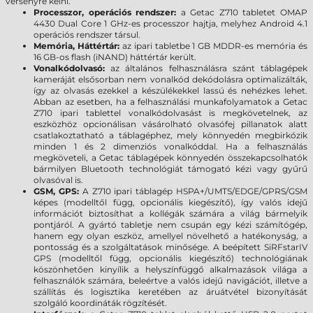
versenyre kelni.
Processzor, operációs rendszer:
a Getac Z710 tabletet OMAP
4430 Dual Core 1 GHz-es processzor hajtja, melyhez Android 4.1
operációs rendszer társul.
Memória, Háttértár:
az ipari tabletbe 1 GB MDDR-es memória és
16 GB-os flash (iNAND) háttértár került.
Vonalkódolvasó:
az általános felhasználásra szánt táblagépek
kameráját elsősorban nem vonalkód dekódolásra optimalizálták,
így az olvasás ezekkel a készülékekkel lassú és nehézkes lehet.
Abban az esetben, ha a felhasználási munkafolyamatok a Getac
Z710 ipari tablettel vonalkódolvasást is megkövetelnek, az
eszközhöz opcionálisan vásárolható olvasófej pillanatok alatt
csatlakoztatható a táblagéphez, mely könnyedén megbirkózik
minden 1 és 2 dimenziós vonalkóddal. Ha a felhasználás
megköveteli, a Getac táblagépek könnyedén összekapcsolhatók
bármilyen Bluetooth technológiát támogató kézi vagy gyűrű
olvasóval is.
GSM, GPS:
A Z710 ipari táblagép HSPA+/UMTS/EDGE/GPRS/GSM
képes (modelltől függ, opcionális kiegészítő), így valós idejű
információt biztosíthat a kollégák számára a világ bármelyik
pontjáról. A gyártó tabletje nem csupán egy kézi számítógép,
hanem egy olyan eszköz, amellyel növelhető a hatékonyság, a
pontosság és a szolgáltatások minősége. A beépített SiRFstarIV
GPS (modelltől függ, opcionális kiegészítő) technológiának
köszönhetően kinyílik a helyszínfüggő alkalmazások világa a
felhasználók számára, beleértve a valós idejű navigációt, illetve a
szállítás és logisztika keretében az áruátvétel bizonyítását
szolgáló koordináták rögzítését.