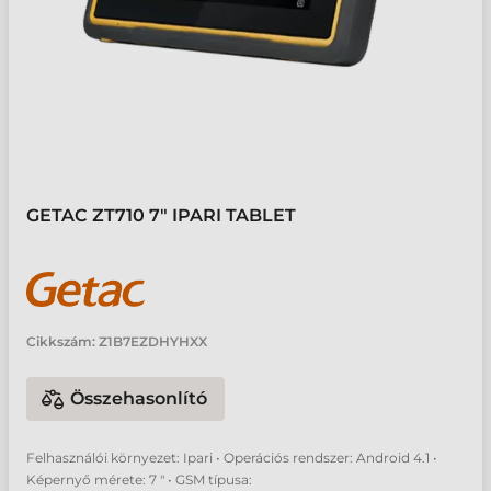
GETAC ZT710 7" IPARI TABLET
Cikkszám:
Z1B7EZDHYHXX
Összehasonlító
Felhasználói környezet: Ipari • Operációs rendszer: Android 4.1 •
Képernyő mérete: 7 " • GSM típusa: