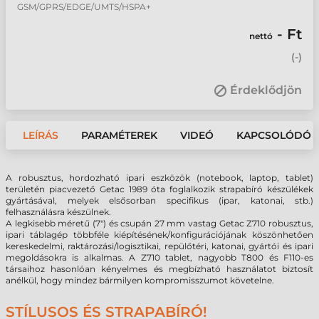
GSM/GPRS/EDGE/UMTS/HSPA+
- Ft
nettó
(
-
)
Érdeklődjön
LEÍRÁS
PARAMÉTEREK
VIDEÓ
KAPCSOLÓDÓ 
A robusztus, hordozható ipari eszközök (notebook, laptop, tablet)
területén piacvezető Getac 1989 óta foglalkozik strapabíró készülékek
gyártásával, melyek elsősorban specifikus (ipar, katonai, stb.)
felhasználásra készülnek.
A legkisebb méretű (7") és csupán 27 mm vastag Getac Z710 robusztus,
ipari táblagép többféle kiépítésének/konfigurációjának köszönhetően
kereskedelmi, raktározási/logisztikai, repülőtéri, katonai, gyártói és ipari
megoldásokra is alkalmas. A Z710 tablet, nagyobb T800 és F110-es
társaihoz hasonlóan kényelmes és megbízható használatot biztosít
anélkül, hogy mindez bármilyen kompromisszumot követelne.
STÍLUSOS ÉS STRAPABÍRÓ!