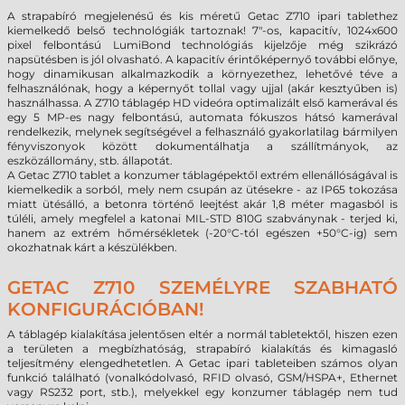
A strapabíró megjelenésű és kis méretű Getac Z710 ipari tablethez
kiemelkedő belső technológiák tartoznak! 7"-os, kapacitív, 1024x600
pixel felbontású LumiBond technológiás kijelzője még szikrázó
napsütésben is jól olvasható. A kapacitív érintőképernyő további előnye,
hogy dinamikusan alkalmazkodik a környezethez, lehetővé téve a
felhasználónak, hogy a képernyőt tollal vagy ujjal (akár kesztyűben is)
használhassa. A Z710 táblagép HD videóra optimalizált első kamerával és
egy 5 MP-es nagy felbontású, automata fókuszos hátsó kamerával
rendelkezik, melynek segítségével a felhasználó gyakorlatilag bármilyen
fényviszonyok között dokumentálhatja a szállítmányok, az
eszközállomány, stb. állapotát.
A Getac Z710 tablet a konzumer táblagépektől extrém ellenállóságával is
kiemelkedik a sorból, mely nem csupán az ütésekre - az IP65 tokozása
miatt ütésálló, a betonra történő leejtést akár 1,8 méter magasból is
túléli, amely megfelel a katonai MIL-STD 810G szabványnak - terjed ki,
hanem az extrém hőmérsékletek (-20°C-tól egészen +50°C-ig) sem
okozhatnak kárt a készülékben.
GETAC Z710 SZEMÉLYRE SZABHATÓ
KONFIGURÁCIÓBAN!
A táblagép kialakítása jelentősen eltér a normál tabletektől, hiszen ezen
a területen a megbízhatóság, strapabíró kialakítás és kimagasló
teljesítmény elengedhetetlen. A Getac ipari tableteiben számos olyan
funkció található (vonalkódolvasó, RFID olvasó, GSM/HSPA+, Ethernet
vagy RS232 port, stb.), melyekkel egy konzumer táblagép nem tud