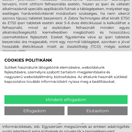
tervezni, mint otthoni felhasználás esetén, hiszen az ipari és vállalati
alkalmazásnál speciális applikációk futnak a táblagépeken, melyeket egy
esetleges hardverbővítésnél módosítani szükséges, ha nem sikerül
azonos típusú tabletet beszerezni. A Zebra Technolgies által kínált ET50
és ET55 ipari tabletek esetén akár 5-6 éves életciklussal is kalkulálhat a
felhasználó, mivel az eszközben felhasznált minden egyes
alkatrész/kiegészítő kiemelkedően megbízható és hosszútávú
üzemeltetésre fejlesztett. Ezeket figyelembe véve az ipari tabletek
beszerzési ára magasabb, mint egy normál táblagépé, azonban a jóval
hosszabb életciklusuk miatt az összköltség (TCO) mégis sokkal
alacsonyabb!
COOKIES POLITIKÁNK
FORRADALMI ÚJ ADATRÖGZÍTÉS,
Sütiket használunk látogatóink elemzésére, weboldalunk
ANDROID RENDSZEREN!
fejlesztésére, személyre szabott tartalom megjelenítésére és
nagyszerű weboldalélmény biztosítására. Az általunk használt sütikkel
A Zebra Technologies az Android oprációs rendszerre tervezett
kapcsolatos további információkért nyissa meg a beállításokat.
SimulScan applikációjának köszönhetően a vállalkozások hatékonyabbá
tehetik a felhasználók munkáját, precízebbé téve az adatfeldolgozást és
csökkentve a munkaidőt. Egyetlen szkenneléssel lehetősége nyílik egy
teljes oldal tartalmának rögzítésére beleértve a vonalkódokat,
Mindent elfogadom
szövegrészeket, telefonszámokat, képeket, aláírásokat, sőt még a
jelölőnégyzeteket is. Az Android rendszerű ipari táblagépek és a
Elfogadom
Elutasítom
SimulScan applikáció használatával nincs több papírmunka, kézi
adatbevitel, hibás adatrögzítés, időveszteség az egyesével történő
szkennelések miatt, téves vagy nem megfelelő vonalkód bevitele,
információkésés, stb. Egyszerűen megszűnnek az emberi adatrögzítés
során jelentkező extra költségek és növekszik a termelékenység!