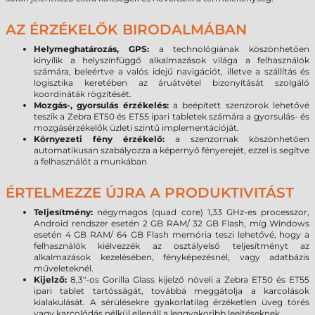
AZ ÉRZÉKELŐK BIRODALMÁBAN
Helymeghatározás, GPS:
a technológiának köszönhetően
kinyílik a helyszínfüggő alkalmazások világa a felhasználók
számára, beleértve a valós idejű navigációt, illetve a szállítás és
logisztika keretében az áruátvétel bizonyítását szolgáló
koordináták rögzítését.
Mozgás-, gyorsulás érzékelés:
a beépített szenzorok lehetővé
teszik a Zebra ET50 és ET55 ipari tabletek számára a gyorsulás- és
mozgásérzékelők üzleti szintű implementációját.
Környezeti fény érzékelő:
a szenzornak köszönhetően
automatikusan szabályozza a képernyő fényerejét, ezzel is segítve
a felhasználót a munkában
ÉRTELMEZZE ÚJRA A PRODUKTIVITÁST
Teljesítmény:
négymagos (quad core) 1,33 GHz-es processzor,
Android rendszer esetén 2 GB RAM/ 32 GB Flash, míg Windows
esetén 4 GB RAM/ 64 GB Flash memória teszi lehetővé, hogy a
felhasználók kiélvezzék az osztályelső teljesítményt az
alkalmazások kezelésében, fényképezésnél, vagy adatbázis
műveleteknél.
Kijelző:
8,3"-os Gorilla Glass kijelző növeli a Zebra ET50 és ET55
ipari tablet tartósságát, továbbá meggátolja a karcolások
kialakulását. A sérülésekre gyakorlatilag érzéketlen üveg törés
vagy karcolódás nélkül ellenáll a leggyakoribb leejtéseknek.