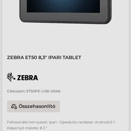
ZEBRA ET50 8,3" IPARI TABLET
Cikkszám:
ET50PE-L15E-00A6
Összehasonlító
Felhasználói környezet: Ipari • Operációs rendszer: Android 5.1 •
Képernyő mérete: 8.3 "