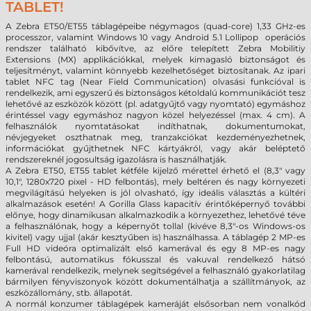
TABLET!
A Zebra ET50/ET55 táblagépeibe négymagos (quad-core) 1,33 GHz-es
processzor, valamint Windows 10 vagy Android 5.1 Lollipop operációs
rendszer található kibővítve, az előre telepített Zebra Mobilitiy
Extensions (MX) applikációkkal, melyek kimagasló biztonságot és
teljesítményt, valamint könnyebb kezelhetőséget biztosítanak. Az ipari
tablet NFC tag (Near Field Communication) olvasási funkcióval is
rendelkezik, ami egyszerű és biztonságos kétoldalú kommunikációt tesz
lehetővé az eszközök között (pl. adatgyűjtő vagy nyomtató) egymáshoz
érintéssel vagy egymáshoz nagyon közel helyezéssel (max. 4 cm). A
felhasználók nyomtatásokat indíthatnak, dokumentumokat,
névjegyeket oszthatnak meg, tranzakciókat kezdeményezhetnek,
információkat gyűjthetnek NFC kártyákról, vagy akár beléptető
rendszereknél jogosultság igazolásra is használhatják.
A Zebra ET50, ET55 tablet kétféle kijelző mérettel érhető el (8,3" vagy
10,1", 1280x720 pixel - HD felbontás), mely beltéren és nagy környezeti
megvilágítású helyeken is jól olvasható, így ideális választás a kültéri
alkalmazások esetén! A Gorilla Glass kapacitív érintőképernyő további
előnye, hogy dinamikusan alkalmazkodik a környezethez, lehetővé téve
a felhasználónak, hogy a képernyőt tollal (kivéve 8,3"-os Windows-os
kivitel) vagy ujjal (akár kesztyűben is) használhassa. A táblagép 2 MP-es
Full HD videóra optimalizált első kamerával és egy 8 MP-es nagy
felbontású, automatikus fókusszal és vakuval rendelkező hátsó
kamerával rendelkezik, melynek segítségével a felhasználó gyakorlatilag
bármilyen fényviszonyok között dokumentálhatja a szállítmányok, az
eszközállomány, stb. állapotát.
A normál konzumer táblagépek kameráját elsősorban nem vonalkód