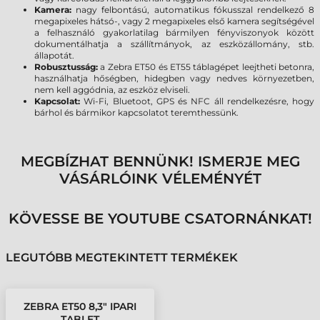
Kamera:
nagy felbontású, automatikus fókusszal rendelkező 8
megapixeles hátsó-, vagy 2 megapixeles első kamera segítségével
a felhasználó gyakorlatilag bármilyen fényviszonyok között
dokumentálhatja a szállítmányok, az eszközállomány, stb.
állapotát.
Robusztusság:
a Zebra ET50 és ET55 táblagépet leejtheti betonra,
használhatja hőségben, hidegben vagy nedves környezetben,
nem kell aggódnia, az eszköz elviseli.
Kapcsolat:
Wi-Fi, Bluetoot, GPS és NFC áll rendelkezésre, hogy
bárhol és bármikor kapcsolatot teremthessünk.
MEGBÍZHAT BENNÜNK! ISMERJE MEG
VÁSÁRLÓINK VÉLEMÉNYÉT
KÖVESSE BE YOUTUBE CSATORNÁNKAT!
LEGUTÓBB MEGTEKINTETT TERMÉKEK
ZEBRA ET50 8,3" IPARI
TABLET