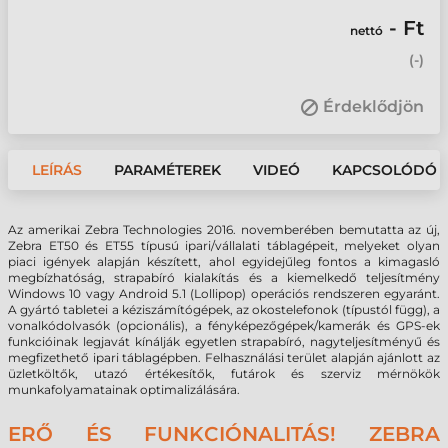
- Ft
nettó
(
-
)
Érdeklődjön
LEÍRÁS
PARAMÉTEREK
VIDEÓ
KAPCSOLÓDÓ 
Az amerikai Zebra Technologies 2016. novemberében bemutatta az új,
Zebra ET50 és ET55 típusú ipari/vállalati táblagépeit, melyeket olyan
piaci igények alapján készített, ahol egyidejűleg fontos a kimagasló
megbízhatóság, strapabíró kialakítás és a kiemelkedő teljesítmény
Windows 10 vagy Android 5.1 (Lollipop) operációs rendszeren egyaránt.
A gyártó tabletei a kéziszámítógépek, az okostelefonok (típustól függ), a
vonalkódolvasók (opcionális), a fényképezőgépek/kamerák és GPS-ek
funkcióinak legjavát kínálják egyetlen strapabíró, nagyteljesítményű és
megfizethető ipari táblagépben. Felhasználási terület alapján ajánlott az
üzletköltők, utazó értékesítők, futárok és szerviz mérnökök
munkafolyamatainak optimalizálására.
ERŐ ÉS FUNKCIÓNALITÁS! ZEBRA