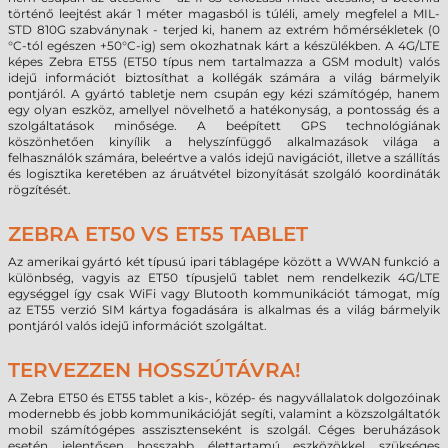
történő leejtést akár 1 méter magasból is túléli, amely megfelel a MIL-
STD 810G szabványnak - terjed ki, hanem az extrém hőmérsékletek (0
°C-tól egészen +50°C-ig) sem okozhatnak kárt a készülékben. A 4G/LTE
képes Zebra ET55 (ET50 típus nem tartalmazza a GSM modult) valós
idejű információt biztosíthat a kollégák számára a világ bármelyik
pontjáról. A gyártó tabletje nem csupán egy kézi számítógép, hanem
egy olyan eszköz, amellyel növelhető a hatékonyság, a pontosság és a
szolgáltatások minősége. A beépített GPS technológiának
köszönhetően kinyílik a helyszínfüggő alkalmazások világa a
felhasználók számára, beleértve a valós idejű navigációt, illetve a szállítás
és logisztika keretében az áruátvétel bizonyítását szolgáló koordináták
rögzítését.
ZEBRA ET50 VS ET55 TABLET
Az amerikai gyártó két típusú ipari táblagépe között a WWAN funkció a
különbség, vagyis az ET50 típusjelű tablet nem rendelkezik 4G/LTE
egységgel így csak WiFi vagy Blutooth kommunikációt támogat, míg
az ET55 verzió SIM kártya fogadására is alkalmas és a világ bármelyik
pontjáról valós idejű információt szolgáltat.
TERVEZZEN HOSSZÚTÁVRA!
A Zebra ET50 és ET55 tablet a kis-, közép- és nagyvállalatok dolgozóinak
modernebb és jobb kommunikációját segíti, valamint a közszolgáltatók
mobil számítógépes asszisztenseként is szolgál. Céges beruházások
esetén jelentősen hosszabb élettartamú eszközökkel szükséges