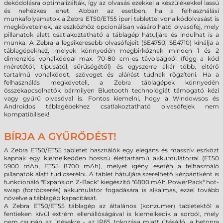
dekódolásra optimalizálták, így az olvasás ezekkel a készülékekkel lassú
és nehézkes lehet. Abban az esetben, ha a felhasználási
munkafolyamatok a Zebra ET50/ET55 ipari tablettel vonalkódolvasást is
megkövetelnek, az eszközhöz opcionálisan vásárolható olvasófej, mely
pillanatok alatt csatlakoztatható a táblagép hátuljára és indulhat is a
munka. A Zebra a legsikeresebb olvasófejeit (SE4750, SE4710) kínálja a
táblagépekhez, melyek könnyedén megbirkóznak minden 1 és 2
dimenziós vonalkóddal max. 70-80 cm-es távolságból (függ a kód
méretétől, típusától, sűrűségétől) és egyszerre akár több, eltérő
tartalmú vonalkódot, szöveget és aláírást tudnak rögzíteni. Ha a
felhasználás megköveteli, a Zebra táblagépek könnyedén
összekapcsolhatók bármilyen Bluetooth technológiát támogató kézi
vagy gyűrű olvasóval is. Fontos kiemelni, hogy a Windowsos és
Androidos táblagépekhez csatlakoztatható olvasófejek nem
kompatibilisek!
BÍRJA A GYŰRŐDÉST!
A Zebra ET50/ET55 tabletet használók egy elegáns és masszív eszközt
kapnak egy kiemelkedően hosszú élettartamú akkumulátorral (ET50
5900 mAh, ET55 8700 mAh), melyet igény esetén a felhasználó
pillanatok alatt tud cserélni. A tablet hátuljára szerelhető kézpántként is
funkcionáló "Expansion Z-Back" kiegészítő "6800 mAh PowerPack" hot-
swap (forrócserés) akkumulátor fogadására is alkalmas, ezzel tovább
növelve a táblagép kapacitását.
A Zebra ET50/ET55 táblagép az általános (konzumer) tabletektől a
fentieken kívül extrém ellenállóságával is kiemelkedik a sorból, mely
nem csupán az ütésekre - az IP65 tokozása miatt ütésálló, a betonra