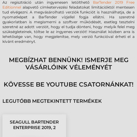
Az regisztráció után ingyenesen letölthető
BarTender 2019 Free
Editionnel
alapvető címketervezési feladatokat limitációktól mentesen
tud elvégezni. A megvásárolható verziók funkciót is használhatja, de a
nyomatképet a BarTender vízjellel fogja ellátni. Ha szeretné
gyakorlatban is megismerni a szoftver működését, esetleg tesztelni
szeretné az adott verziót, hogy el tudja dönteni, hogy melyik felel meg
szükségleteinek, töltse le az ingyenes verziót! Használat közben arra is
lehetősége van, hogy megjelenítse, mely verzió funkcióval érheti el a
kívánt eredményt.
MEGBÍZHAT BENNÜNK! ISMERJE MEG
VÁSÁRLÓINK VÉLEMÉNYÉT
KÖVESSE BE YOUTUBE CSATORNÁNKAT!
LEGUTÓBB MEGTEKINTETT TERMÉKEK
SEAGULL BARTENDER
ENTERPRISE 2019, 2
NYOMTATÓ