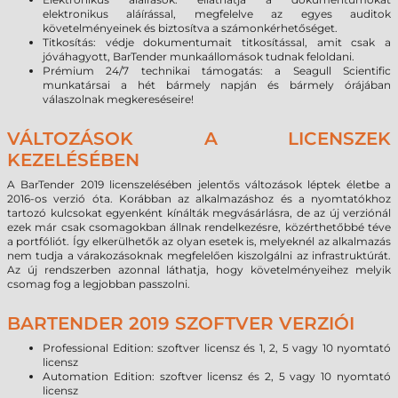
elektronikus aláírással, megfelelve az egyes auditok
követelményeinek és biztosítva a számonkérhetőséget.
Titkosítás: védje dokumentumait titkosítással, amit csak a
jóváhagyott, BarTender munkaállomások tudnak feloldani.
Prémium 24/7 technikai támogatás: a Seagull Scientific
munkatársai a hét bármely napján és bármely órájában
válaszolnak megkereséseire!
VÁLTOZÁSOK A LICENSZEK
KEZELÉSÉBEN
A BarTender 2019 licenszelésében jelentős változások léptek életbe a
2016-os verzió óta. Korábban az alkalmazáshoz és a nyomtatókhoz
tartozó kulcsokat egyenként kínálták megvásárlásra, de az új verziónál
ezek már csak csomagokban állnak rendelkezésre, közérthetőbbé téve
a portfóliót. Így elkerülhetők az olyan esetek is, melyeknél az alkalmazás
nem tudja a várakozásoknak megfelelően kiszolgálni az infrastruktúrát.
Az új rendszerben azonnal láthatja, hogy követelményeihez melyik
csomag fog a legjobban passzolni.
BARTENDER 2019 SZOFTVER VERZIÓI
Professional Edition: szoftver licensz és 1, 2, 5 vagy 10 nyomtató
licensz
Automation Edition: szoftver licensz és 2, 5 vagy 10 nyomtató
licensz