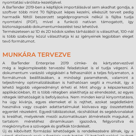
nyomtatási várólista-kezelőjével.
A BarTender 2019-ben a képfájlok importálásával sem akadhat gondja, a
szoftver több mint 70 fájltípust képes kezelni, elkészült terveit pedig
harmadik féltől beszerzett segédprogramok nélkül is fájlba tudja
nyomtatni (PDF), mivel a funkció natívan támogatott, így
biztonságosabb dokumentumkezelést tesz lehetővé.
Természetesen az 1D és 2D kódok széles tárházából is választhat, 100-nál
is több szabvány közül választhatja ki az igényeinek legjobban eleget
tevő formátumot.
MUNKÁRA TERVEZVE
A BarTender Enterprise 2019 címke- és kártyatervezővel
még
a
legkomplexebb tervezési feladatokat is el tudja végezni. A
dokumentum varázsló végigkíséri a felhasználót a teljes folyamaton, a
formátumok beállításában, a minőségi paraméterek, valamint a
teljesítmény optimalizálásában is hathatósan segíti a munkát, így a
lehető legjobb végeredményt érheti el. Mint ahogy a képszerkesztő
applikációkban, itt is több rétegben alakíthatja az elrendezést, az egyes
rétegek láthatóságát is befolyásolva. Nem minden kerül kinyomtatásra,
ha úgy kívánja, egyes elemeket el is rejthet, azokat segédletként
használva vagy csupán adattartalmukat kiolvasva egy összetettebb
egyenlet részeként. Egyedi táblázatokat, rácshálókat és segédvonalakat
is kreálhat, melyeknek mezői automatikusan átméretezik magukat, a
tartalom méretéhez dinamikusan igazodva, felgyorsítva és
megkönnyítve a szövegek és grafikák tördelését.
Új és kibővített formázási lehetőségek is rendelkezésére állnak, így a
végső dizájnnak csak a fantázia szab határt. Új betűstílusokkal, javított