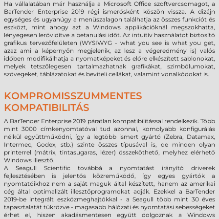
Ha vállalatában már használja a Microsoft Office szoftvercsomagot, a
BarTender Enterprise 2019 régi ismerősként köszön vissza. A dizájn
egységes és ugyanúgy a menüszalagon találhatja az összes funkciót és
eszközt, mint ahogy azt a Windows applikációknál megszokhatta,
lényegesen lerövidítve a betanulási időt. Az intuitív használatot biztosító
grafikus tervezőfelületen (WYSIWYG - what you see is what you get,
azaz ami a képernyőn megjelenik, az lesz a végeredmény is) valós
időben modifikálhatja a nyomatképeket és előre elkészített sablonokat,
melyek tetszőlegesen tartalmazhatnak grafikákat, szimbólumokat,
szövegeket, táblázatokat és beviteli cellákat, valamint vonalkódokat is.
KOMPROMISSZUMMENTES
KOMPATIBILITÁS
A BarTender Enterprise 2019 páratlan kompatibilitással rendelkezik. Több
mint 3000 címkenyomtatóval tud azonnal, komolyabb konfigurálás
nélkül együttműködni, így a legtöbb ismert gyártó (Zebra, Datamax,
Intermec, Godex, stb.) szinte összes típusával is, de minden olyan
printerrel (mátrix, tintasugaras, lézer) összeköthető, melyhez elérhető
Windows illesztő.
A Seagull Scientific továbbá a nyomtatást irányító driverek
fejlesztésében is jelentős közreműködő, így egyes gyártók a
nyomtatóikhoz nem a saját maguk által készített, hanem az amerikai
cég által optimalizált illesztőprogramokat adják. Ezekkel a BarTender
2019-be integrált eszközmeghajtókkal - a Seagull több mint 30 éves
tapasztalatát tükrözve - magasabb hálózati és nyomtatási sebességeket
érhet el, hiszen akadásmentesen együtt dolgoznak a Windows