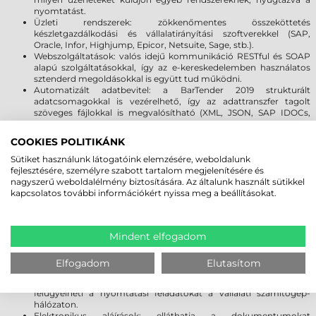
nyomtatást.
Üzleti rendszerek: zökkenőmentes összeköttetés
készletgazdálkodási és vállalatirányítási szoftverekkel (SAP,
Oracle, Infor, Highjump, Epicor, Netsuite, Sage, stb.).
Webszolgáltatások: valós idejű kommunikáció RESTful és SOAP
alapú szolgáltatásokkal, így az e-kereskedelemben használatos
sztenderd megoldásokkal is együtt tud működni.
Automatizált adatbevitel: a BarTender 2019 strukturált
adatcsomagokkal is vezérelhető, így az adattranszfer tagolt
szöveges fájlokkal is megvalósítható (XML, JSON, SAP IDOCs,
Oracle XML, ASCII & Unicode szövegfájlok).
SDK .NET: a szoftverfejlesztői készlet segítségével könnyen
COOKIES POLITIKÁNK
integrálhatja rendszereibe a funkciókat, ActiveX és
parancssoros/shell szkriptek használatával.
Sütiket használunk látogatóink elemzésére, weboldalunk
fejlesztésére, személyre szabott tartalom megjelenítésére és
nagyszerű weboldalélmény biztosítására. Az általunk használt sütikkel
Valamint:
kapcsolatos további információkért nyissa meg a beállításokat.
Print Portal: dinamikus, webes alapú nyomtatás egyenesen a
böngészőből, de a mobil app segítségével Androiddal és iOS-szel
Mindent elfogadom
is kompatibilis!
Központosított dokumentum menedzsment: központosíthatja a
munkafolyamatokat és a dokumentumok tárolását, elősegítve az
Elfogadom
Elutasítom
átláthatóságot és a visszakövethetőséget.
Printer Maestro: eszközmenedzsment alkalmazások, amivel
felügyelheti a nyomtatási feladatokat a vállalati számítógép-
hálózaton.
Elektronikus aláírások: elláthatja a dokumentumokat