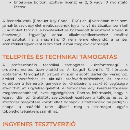
Enterprise Edition: szoftver licensz és 2, 5 vagy 10 nyomtató
licensz
A licenszkulcsok (Product Key Code - PKC) az új verzióban már nem
járnak le, azok egy életre változatlanok, így a nyilvántartásaiban sem kell
új adatokat tárolnia, a bővítéseket és hozzáadott licenszeket a Seagull
összevonja. Ugyanígy adhat alkalmazáslicenszéhez további
nyomtatókat, ha a maximális 10 nem lenne elegendő: a printer
licenszekkel egyenként is bővítheti a már meglévő csomagot.
TELEPÍTÉS ÉS TECHNIKAI TÁMOGATÁS
A professzionális technikai támogatás kulcsfontosságú a
problémamentes üzemeltetéshez. A Seagull Scientific 12 hónapos
időtartamú támogatást biztosít minden eladott BarTender verzióhoz,
amivel hozzáférhet az aktuális szoftverfrissítésekhez, és aminek
keretében a felmerülő igényeire és kérdéseire is szakértő segítségre
számíthat az ügyfélszolgálattól. A támogatás egy keretszerződéssel
meghosszabbítható, éves egységekben. Fontos információ, hogy a
lejárati időn túl újrakötött szerződések esetében a túlfutás és az új
szerződés megkötése között eltelt hónapok is fizetendőek, ha pedig 90
nappal a határidó után újítaná meg a csomagot, egyéb
többletköltségekre is számíthat.
INGYENES TESZTVERZIÓ