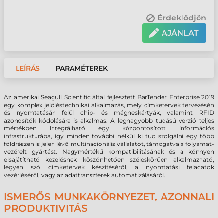
Érdeklődjön
AJÁNLAT
LEÍRÁS
PARAMÉTEREK
Az amerikai Seagull Scientific által fejlesztett BarTender Enterprise 2019
egy komplex jelöléstechnikai alkalmazás, mely címketervek tervezésén
és nyomtatásán felül chip- és mágneskártyák, valamint RFID
azonosítók kódolására is alkalmas. A legnagyobb tudású verzió teljes
mértékben integrálható egy központosított információs
infrastruktúrába, így minden további nélkül ki tud szolgálni egy több
földrészen is jelen lévő multinacionális vállalatot, támogatva a folyamat-
vezérelt gyártást. Nagymértékű kompatibilitásának és a könnyen
elsajátítható kezelésnek köszönhetően széleskörűen alkalmazható,
legyen szó címketervek készítéséről, a nyomtatási feladatok
vezérléséről, vagy az adattranszferek automatizálásáról.
ISMERŐS MUNKAKÖRNYEZET, AZONNALI
PRODUKTIVITÁS