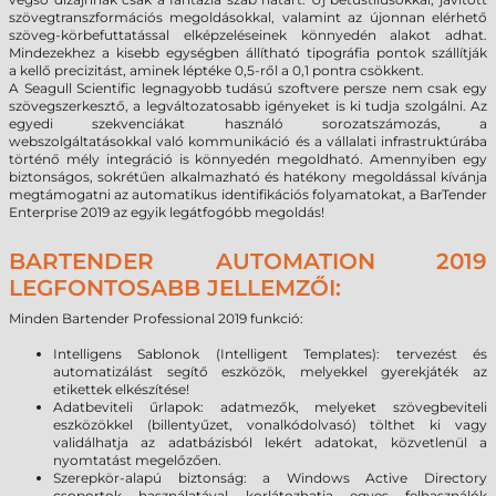
szövegtranszformációs megoldásokkal, valamint az újonnan elérhető
szöveg-körbefuttatással elképzeléseinek könnyedén alakot adhat.
Mindezekhez a kisebb egységben állítható
tipográfia pontok szállítják
a
kellő precizitást, aminek léptéke
0,5-ről a 0,1 pontra csökkent.
A Seagull Scientific legnagyobb tudású szoftvere persze nem csak egy
szövegszerkesztő, a legváltozatosabb igényeket is ki tudja szolgálni. Az
egyedi szekvenciákat használó sorozatszámozás, a
webszolgáltatásokkal való kommunikáció és a vállalati infrastruktúrába
történő mély integráció is könnyedén megoldható. Amennyiben egy
biztonságos, sokrétűen alkalmazható és hatékony megoldással kívánja
megtámogatni az automatikus identifikációs folyamatokat, a BarTender
Enterprise 2019 az egyik legátfogóbb megoldás!
BARTENDER AUTOMATION 2019
LEGFONTOSABB JELLEMZŐI:
Minden Bartender Professional 2019 funkció:
Intelligens Sablonok (Intelligent Templates): tervezést és
automatizálást segítő eszközök, melyekkel gyerekjáték az
etikettek elkészítése!
Adatbeviteli űrlapok: adatmezők, melyeket szövegbeviteli
eszközökkel (billentyűzet, vonalkódolvasó) tölthet ki vagy
validálhatja az adatbázisból lekért adatokat, közvetlenül a
nyomtatást megelőzően.
Szerepkör-alapú biztonság: a Windows Active Directory
csoportok használatával korlátozhatja egyes felhasználók