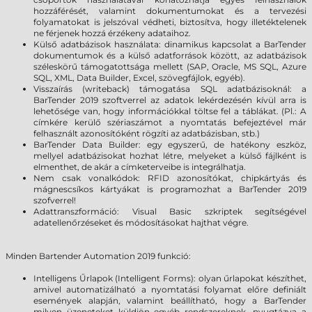
hozzáférését, valamint dokumentumokat és a tervezési
folyamatokat is jelszóval védheti, biztosítva, hogy illetéktelenek
ne férjenek hozzá érzékeny adataihoz.
Külső adatbázisok használata: dinamikus kapcsolat a BarTender
dokumentumok és a külső adatforrások között, az adatbázisok
széleskörű támogatottsága mellett (SAP, Oracle, MS SQL, Azure
SQL, XML, Data Builder, Excel, szövegfájlok, egyéb).
Visszaírás (writeback) támogatása SQL adatbázisoknál: a
BarTender 2019 szoftverrel az adatok lekérdezésén kívül arra is
lehetősége van, hogy információkkal töltse fel a táblákat. (Pl.: A
címkére kerülő szériaszámot a nyomtatás befejeztével már
felhasznált azonosítóként rögzíti az adatbázisban, stb.)
BarTender Data Builder: egy egyszerű, de hatékony eszköz,
mellyel adatbázisokat hozhat létre, melyeket a külső fájlként is
elmenthet, de akár a címketerveibe is integrálhatja.
Nem csak vonalkódok: RFID azonosítókat, chipkártyás és
mágnescsíkos kártyákat is programozhat a BarTender 2019
szofverrel!
Adattranszformáció: Visual Basic szkriptek segítségével
adatellenőrzéseket és módosításokat hajthat végre.
Minden Bartender Automation 2019 funkció:
Intelligens Űrlapok (Intelligent Forms): olyan űrlapokat készíthet,
amivel automatizálható a nyomtatási folyamat előre definiált
események alapján, valamint beállítható, hogy a BarTender
milyen üzeneteket küldjön egyéb rendszereknek, nyugtázva a