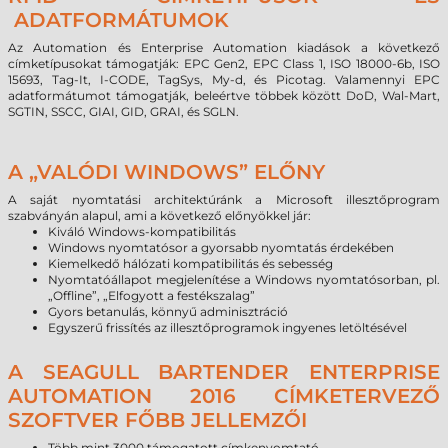
ADATFORMÁTUMOK
Az Automation és Enterprise Automation kiadások a következő
címketípusokat támogatják: EPC Gen2, EPC Class 1, ISO 18000-6b, ISO
15693, Tag-It, I-CODE, TagSys, My-d, és Picotag. Valamennyi EPC
adatformátumot támogatják, beleértve többek között DoD, Wal-Mart,
SGTIN, SSCC, GIAI, GID, GRAI, és SGLN.
A „VALÓDI WINDOWS” ELŐNY
A saját nyomtatási architektúránk a Microsoft illesztőprogram
szabványán alapul, ami a következő előnyökkel jár:
Kiváló Windows-kompatibilitás
Windows nyomtatósor a gyorsabb nyomtatás érdekében
Kiemelkedő hálózati kompatibilitás és sebesség
Nyomtatóállapot megjelenítése a Windows nyomtatósorban, pl.
„Offline”, „Elfogyott a festékszalag”
Gyors betanulás, könnyű adminisztráció
Egyszerű frissítés az illesztőprogramok ingyenes letöltésével
A SEAGULL BARTENDER ENTERPRISE
AUTOMATION 2016 CÍMKETERVEZŐ
SZOFTVER FŐBB JELLEMZŐI
Több mint 3000 támogatott címkenyomtató