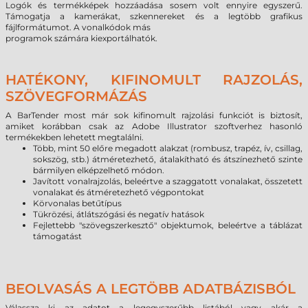
Logók és termékképek hozzáadása sosem volt ennyire egyszerű.
Támogatja a kamerákat, szkennereket és a legtöbb grafikus
fájlformátumot. A vonalkódok más
programok számára kiexportálhatók.
HATÉKONY, KIFINOMULT RAJZOLÁS,
SZÖVEGFORMÁZÁS
A BarTender most már sok kifinomult rajzolási funkciót is biztosít,
amiket korábban csak az Adobe Illustrator szoftverhez hasonló
termékekben lehetett megtalálni.
Több, mint 50 előre megadott alakzat (rombusz, trapéz, ív, csillag,
sokszög, stb.) átméretezhető, átalakítható és átszínezhető szinte
bármilyen elképzelhető módon.
Javított vonalrajzolás, beleértve a szaggatott vonalakat, összetett
vonalakat és átméretezhető végpontokat
Körvonalas betűtípus
Tükrözési, átlátszógási és negatív hatások
Fejlettebb "szövegszerkesztő" objektumok, beleértve a táblázat
támogatást
BEOLVASÁS A LEGTÖBB ADATBÁZISBÓL
Válassza ki az adatot a legegyszerűbb listából vagy akár a