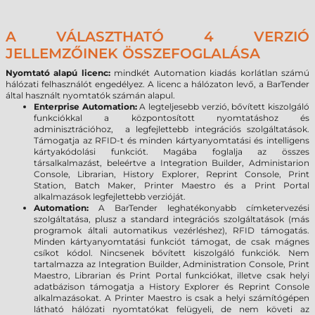
A VÁLASZTHATÓ 4 VERZIÓ
JELLEMZŐINEK ÖSSZEFOGLALÁSA
Nyomtató alapú licenc:
mindkét Automation kiadás korlátlan számú
hálózati felhasználót engedélyez. A licenc a hálózaton levő, a BarTender
által használt nyomtatók számán alapul.
Enterprise Automation:
A legteljesebb verzió, bővített kiszolgáló
funkciókkal a központosított nyomtatáshoz és
adminisztrációhoz, a legfejlettebb integrációs szolgáltatások.
Támogatja az RFID-t és minden kártyanyomtatási és intelligens
kártyakódolási funkciót. Magába foglalja az összes
társalkalmazást, beleértve a Integration Builder, Administarion
Console, Librarian, History Explorer, Reprint Console, Print
Station, Batch Maker, Printer Maestro és a Print Portal
alkalmazások legfejlettebb verzióját.
Automation:
A BarTender leghatékonyabb címketervezési
szolgáltatása, plusz a standard integrációs szolgáltatások (más
programok általi automatikus vezérléshez), RFID támogatás.
Minden kártyanyomtatási funkciót támogat, de csak mágnes
csíkot kódol. Nincsenek bővített kiszolgáló funkciók. Nem
tartalmazza az Integration Builder, Administration Console, Print
Maestro, Librarian és Print Portal funkciókat, illetve csak helyi
adatbázison támogatja a History Explorer és Reprint Console
alkalmazásokat. A Printer Maestro is csak a helyi számítógépen
látható hálózati nyomtatókat felügyeli, de nem követi az