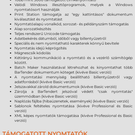
Valódi Windows illesztőprogramok, melyek a Windows
nyomtatósort használják
Print Station támogatja az "egy kattintásos" dokumentum
kiválasztást és nyomtatást
Nyomtatóalapú vonalkód, sorozat- és példányszám támogatás
Alap sorozatkészítés
Teljes rendszerű Unicode támogatás
Adatbekérés dátumból, időből vagy billentyűzetről
Speciális és nem nyomtatható karakterek könnyű bevitele
Nyomtatás idejű képrögzítés
Mágnescsík kódolás
Kétirányú kommunikáció a nyomtató és a vezérlő számítógép
között.
Batch Maker használatával létrehozhat és kinyomtathat több
BarTender dokumentum köteget (kivéve Basic verzió)
A nyomtatási mennyiség beállítható billentyűzetről vagy
adatforrásból (kivéve Basic verzió)
Jelszavakkal zárold dokumentumok (kivéve Basic verzió)
Zárolja a BarTendert jelszóval védett "csak nyomtatás"
üzemmódban (kivéve Basic verzió)
Naplózás fájlba (hibaüzenetek, események) (kivéve Basic verzió)
Sablonok feltételes nyomtatása (kivéve Professional és Basic
verzió)
XML képes nyomtatók támogatása (kivéve Professional és Basic
verzió)
TÁMOGATOTT NYOMTATÓK