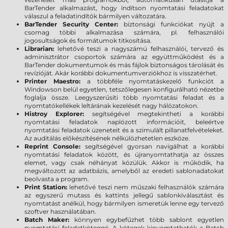
BarTender alkalmazást, hogy indítson nyomtatási feladatokat
válaszul a feladatindítók bármilyen változatára.
BarTender Security Center:
biztonsági funkciókat nyújt a
csomag többi alkalmazása számára, pl. felhasználói
jogosultságok és formátumok titkosítása.
Librarian:
lehetővé teszi a nagyszámú felhasználói, tervező és
adminisztrátor csoportok számára az együttműködést és a
BarTender dokumentumok és más fájlok biztonságos tárolását és
revízióját. Akár korábbi dokumentumverziókhoz is visszatérhet.
Printer Maestro:
a többféle nyomtatáskezelő funkciót a
Windowson belül egyetlen, tetszőlegesen konfigurálható nézetbe
foglalja össze. Leegyszerűsíti több nyomtatási feladat és a
nyomtatókellékek leltárának kezelését nagy hálózatokon.
Histroy Explorer:
segítségével megtekintheti a korábbi
nyomtatási feladatok naplózott információit, beleértve
nyomtatási feladatok üzeneteit és a szimulált pillanatfelvételeket.
Az auditálás előkészítésének nélkülözhetetlen eszköze.
Reprint Console:
segítségével gyorsan navigálhat a korábbi
nyomtatási feladatok között, és újranyomtathatja az összes
elemet, vagy csak néhányat közülük. Akkor is működik, ha
megváltozott az adatbázis, amelyből az eredeti sablonadatokat
beolvasta a program.
Print Station:
lehetővé teszi nem műszaki felhasználók számára
az egyszerű mutass és kattints jellegű sablonkiválasztást és
nyomtatást anélkül, hogy bármilyen ismeretük lenne egy tervező
szoftver használatában.
Batch Maker:
könnyen egybefűzhet több sablont egyetlen
nyomtatási feladatköteggé. A kötegek kinyomtathatók a Batch