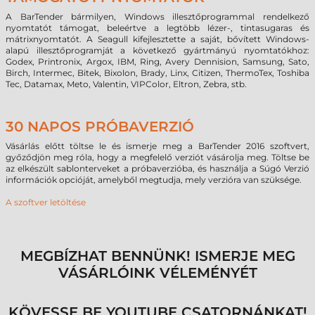
A BarTender bármilyen, Windows illesztőprogrammal rendelkező
nyomtatót támogat, beleértve a legtöbb lézer-, tintasugaras és
mátrixnyomtatót. A Seagull kifejlesztette a saját, bővített Windows-
alapú illesztőprogramját a következő gyártmányú nyomtatókhoz:
Godex, Printronix, Argox, IBM, Ring, Avery Dennision, Samsung, Sato,
Birch, Intermec, Bitek, Bixolon, Brady, Linx, Citizen, ThermoTex, Toshiba
Tec, Datamax, Meto, Valentin, VIPColor, Eltron, Zebra, stb.
30 NAPOS PRÓBAVERZIÓ
Vásárlás előtt töltse le és ismerje meg a BarTender 2016 szoftvert,
győződjön meg róla, hogy a megfelelő verziót vásárolja meg. Töltse be
az elkészült sablonterveket a próbaverzióba, és használja a Súgó Verzió
információk opcióját, amelyből megtudja, mely verzióra van szüksége.
A szoftver letöltése
MEGBÍZHAT BENNÜNK! ISMERJE MEG
VÁSÁRLÓINK VÉLEMÉNYÉT
KÖVESSE BE YOUTUBE CSATORNÁNKAT!