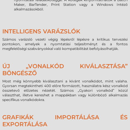
Maker, BarTender, Print Station vagy a Windows Intéző
alkalmazásokból.
INTELLIGENS VARÁZSLÓK
Számos varázsló vezeti végig lépésről lépésre a kritikus tervezési
pontokon, amelyek a nyomtatási teljesítményt és a fontos
megfelelőségi szabványokkal való kompatibilitást befolyásolhatják.
ÚJ „VONALKÓD KIVÁLASZTÁSA”
BÖNGÉSZŐ
Most még könnyebb kiválasztani a kívánt vonalkódot, mint valaha.
Gyorsan megtekintheti 400 előre formázott, használatra kész vonalkód
összetevő előzetes nézetét. Számos „Gyakori vonalkód” közül
választhat, illetve kereshet a mappákban vagy különböző alkalmazás
specifikus vonalkódokra.
GRAFIKÁK IMPORTÁLÁSA ÉS
EXPORTÁLÁSA