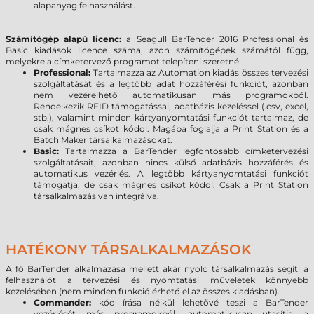
alapanyag felhasználást.
Számítógép alapú licenc:
a Seagull BarTender 2016 Professional és
Basic kiadások licence száma, azon számítógépek számától függ,
melyekre a címketervező programot telepíteni szeretné.
Professional:
Tartalmazza az Automation kiadás összes tervezési
szolgáltatását és a legtöbb adat hozzáférési funkciót, azonban
nem vezérelhető automatikusan más programokból.
Rendelkezik RFID támogatással, adatbázis kezeléssel (.csv, excel,
stb.), valamint minden kártyanyomtatási funkciót tartalmaz, de
csak mágnes csíkot kódol. Magába foglalja a Print Station és a
Batch Maker társalkalmazásokat.
Basic:
Tartalmazza a BarTender legfontosabb címketervezési
szolgáltatásait, azonban nincs külső adatbázis hozzáférés és
automatikus vezérlés. A legtöbb kártyanyomtatási funkciót
támogatja, de csak mágnes csíkot kódol. Csak a Print Station
társalkalmazás van integrálva.
HATÉKONY TÁRSALKALMAZÁSOK
A fő BarTender alkalmazása mellett akár nyolc társalkalmazás segíti a
felhasználót a tervezési és nyomtatási műveletek könnyebb
kezelésében (nem minden funkció érhető el az összes kiadásban).
Commander:
kód írása nélkül lehetővé teszi a BarTender
vezérlését más programokból, automatikusan utasítja a