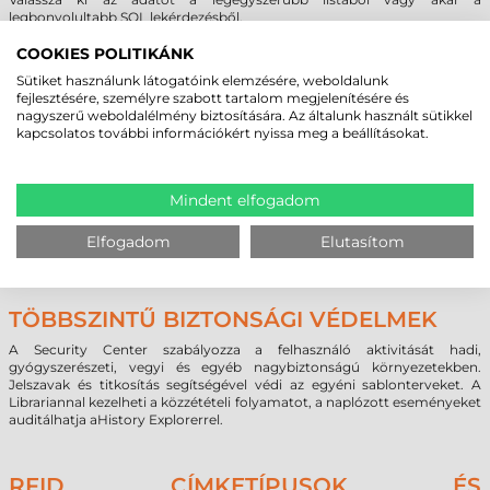
legbonyolultabb SQL lekérdezésből.
A BarTender segítségével könnyen hozzáférhet szövegekhez,
táblázatokhoz és adatbázisokhoz. Ez magában foglalja a Microsoft
COOKIES POLITIKÁNK
ODBC és OLE DB támogatást tucatnyi ipari szabványú és egyedi
Sütiket használunk látogatóink elemzésére, weboldalunk
adatformátumhoz – beleértve a nem Windows-alapúakat is, pl. LINUX,
fejlesztésére, személyre szabott tartalom megjelenítésére és
AS/400, Oracle stb. A BarTender támogatja a tervezés közbeni
nagyszerű weboldalélmény biztosítására. Az általunk használt sütikkel
adatmegtekintést és a nyomtatás idejű adatösszefűzést.
kapcsolatos további információkért nyissa meg a beállításokat.
KÁRTYANYOMTATÁS ÉS KÓDOLÁS
Mindent elfogadom
A BarTender 10-es verziója hatékony funkciókat biztosít az
azonosítókártyák, belépőkártyák, tagkártyák és bármilyen
Elfogadom
Elutasítom
plasztikkártya tervezéséhez, nyomtatásához és kódolásához.
TÖBBSZINTŰ BIZTONSÁGI VÉDELMEK
A Security Center szabályozza a felhasználó aktivitását hadi,
gyógyszerészeti, vegyi és egyéb nagybiztonságú környezetekben.
Jelszavak és titkosítás segítségével védi az egyéni sablonterveket. A
Librariannal kezelheti a közzétételi folyamatot, a naplózott eseményeket
auditálhatja aHistory Explorerrel.
RFID CÍMKETÍPUSOK ÉS