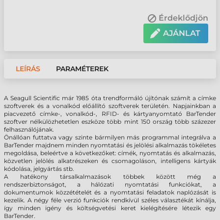
Érdeklődjön
AJÁNLAT
LEÍRÁS
PARAMÉTEREK
A Seagull Scientific már 1985 óta trendformáló újítónak számít a címke
szoftverek és a vonalkód előállító szoftverek területén. Napjainkban a
piacvezető címke-, vonalkód-, RFID- és kártyanyomtató BarTender
szoftver nélkülözhetetlen eszköze több mint 150 ország több százezer
felhasználójának.
Önállóan futtatva vagy szinte bármilyen más programmal integrálva a
BarTender majdnem minden nyomtatási és jelölési alkalmazás tökéletes
megoldása, beleértve a következőket: címék, nyomtatás és alkalmazás,
közvetlen jelölés alkatrészeken és csomagoláson, intelligens kártyák
kódolása, jelgyártás stb.
A hatékony társalkalmazások többek között még a
rendszerbiztonságot, a hálózati nyomtatási funkciókat, a
dokumentumok közzétételét és a nyomtatási feladatok naplózását is
kezelik. A négy féle verzió funkciók rendkívül széles választékát kínálja,
így minden igény és költségvetési keret kielégítésére létezik egy
BarTender.