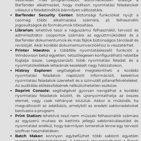
BarTender alkalmazást, hogy indítson nyomtatási feladatokat
válaszul a feladatindítók bármilyen változatára.
BarTender Security Center:
biztonsági funkciókat nyújt a
csomag többi alkalmazása számára, pl. felhasználói
jogosultságok és formátumok titkosítása.
Librarian:
lehetővé teszi a nagyszámú felhasználói, tervező és
adminisztrátor csoportok számára az együttműködést és a
BarTender dokumentumok és más fájlok biztonságos tárolását és
revízióját. Akár korábbi dokumentumverziókhoz is visszatérhet.
Printer Maestro:
a többféle nyomtatáskezelő funkciót a
Windowson belül egyetlen, tetszőlegesen konfigurálható nézetbe
foglalja össze. Leegyszerűsíti több nyomtatási feladat és a
nyomtatókellékek leltárának kezelését nagy hálózatokon.
Histroy Explorer:
segítségével megtekintheti a korábbi
nyomtatási feladatok naplózott információit, beleértve
nyomtatási feladatok üzeneteit és a szimulált pillanatfelvételeket.
Az auditálás előkészítésének nélkülözhetetlen eszköze.
Reprint Console:
segítségével gyorsan navigálhat a korábbi
nyomtatási feladatok között, és újranyomtathatja az összes
elemet, vagy csak néhányat közülük. Akkor is működik, ha
megváltozott az adatbázis, amelyből az eredeti sablonadatokat
beolvasta a program.
Print Station:
lehetővé teszi nem műszaki felhasználók számára
az egyszerű mutass és kattints jellegű sablonkiválasztást és
nyomtatást anélkül, hogy bármilyen ismeretük lenne egy tervező
szoftver használatában.
Batch Maker:
könnyen egybefűzhet több sablont egyetlen
nyomtatási feladatköteggé. A kötegek kinyomtathatók a Batch