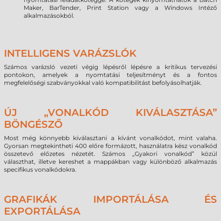
Maker, BarTender, Print Station vagy a Windows Intéző
alkalmazásokból.
INTELLIGENS VARÁZSLÓK
Számos varázsló vezeti végig lépésről lépésre a kritikus tervezési
pontokon, amelyek a nyomtatási teljesítményt és a fontos
megfelelőségi szabványokkal való kompatibilitást befolyásolhatják.
ÚJ „VONALKÓD KIVÁLASZTÁSA”
BÖNGÉSZŐ
Most még könnyebb kiválasztani a kívánt vonalkódot, mint valaha.
Gyorsan megtekintheti 400 előre formázott, használatra kész vonalkód
összetevő előzetes nézetét. Számos „Gyakori vonalkód” közül
választhat, illetve kereshet a mappákban vagy különböző alkalmazás
specifikus vonalkódokra.
GRAFIKÁK IMPORTÁLÁSA ÉS
EXPORTÁLÁSA