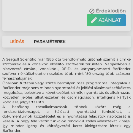
Érdeklődjön
AJÁNLAT
LEÍRÁS
PARAMÉTEREK
A Seagull Scientific már 1985 óta trendformáló újítónak számít a címke
szoftverek és a vonalkód előállító szoftverek területén. Napjainkban a
piacvezető címke-, vonalkód-, RFID- és kártyanyomtató BarTender
szoftver nélkülözhetetlen eszköze több mint 150 ország több százezer
felhasználójának.
Önállóan futtatva vagy szinte bármilyen más programmal integrálva a
BarTender majdnem minden nyomtatási és jelölési alkalmazás tökéletes
megoldása, beleértve a következőket: címék, nyomtatás és alkalmazás,
közvetlen jelölés alkatrészeken és csomagoláson, intelligens kártyák
kódolása, jelgyártás stb.
A hatékony társalkalmazások többek között még a
rendszerbiztonságot, a hálózati nyomtatási funkciókat, a
dokumentumok közzétételét és a nyomtatási feladatok naplózását is
kezelik. A négy féle verzió funkciók rendkívül széles választékát kínálja,
így minden igény és költségvetési keret kielégítésére létezik egy
BarTender.