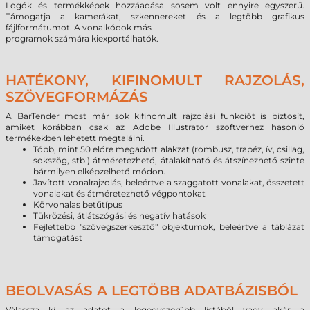
Logók és termékképek hozzáadása sosem volt ennyire egyszerű.
Támogatja a kamerákat, szkennereket és a legtöbb grafikus
fájlformátumot. A vonalkódok más
programok számára kiexportálhatók.
HATÉKONY, KIFINOMULT RAJZOLÁS,
SZÖVEGFORMÁZÁS
A BarTender most már sok kifinomult rajzolási funkciót is biztosít,
amiket korábban csak az Adobe Illustrator szoftverhez hasonló
termékekben lehetett megtalálni.
Több, mint 50 előre megadott alakzat (rombusz, trapéz, ív, csillag,
sokszög, stb.) átméretezhető, átalakítható és átszínezhető szinte
bármilyen elképzelhető módon.
Javított vonalrajzolás, beleértve a szaggatott vonalakat, összetett
vonalakat és átméretezhető végpontokat
Körvonalas betűtípus
Tükrözési, átlátszógási és negatív hatások
Fejlettebb "szövegszerkesztő" objektumok, beleértve a táblázat
támogatást
BEOLVASÁS A LEGTÖBB ADATBÁZISBÓL
Válassza ki az adatot a legegyszerűbb listából vagy akár a