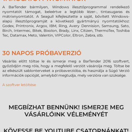
A BarTender bármilyen, Windows illesztőprogrammal rendelkező
nyomtatót támogat, beleértve a legtöbb lézer-, tintasugaras és
mátrixnyomtatót. A Seagull kifejlesztette a saját, bővített Windows-
alapú illesztőprogramját a következő gyártmányú nyomtatókhoz:
Godex, Printronix, Argox, IBM, Ring, Avery Dennision, Samsung, Sato,
Birch, Intermec, Bitek, Bixolon, Brady, Linx, Citizen, ThermoTex, Toshiba
Tec, Datamax, Meto, Valentin, VIPColor, Eltron, Zebra, stb.
30 NAPOS PRÓBAVERZIÓ
Vásárlás előtt töltse le és ismerje meg a BarTender 2016 szoftvert,
győződjön meg róla, hogy a megfelelő verziót vásárolja meg. Töltse be
az elkészült sablonterveket a próbaverzióba, és használja a Súgó Verzió
információk opcióját, amelyből megtudja, mely verzióra van szüksége.
A szoftver letöltése
MEGBÍZHAT BENNÜNK! ISMERJE MEG
VÁSÁRLÓINK VÉLEMÉNYÉT
KÖVESSE BE YOUTUBE CSATORNÁNKAT!