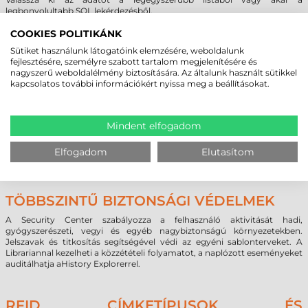
legbonyolultabb SQL lekérdezésből.
A BarTender segítségével könnyen hozzáférhet szövegekhez,
táblázatokhoz és adatbázisokhoz. Ez magában foglalja a Microsoft
COOKIES POLITIKÁNK
ODBC és OLE DB támogatást tucatnyi ipari szabványú és egyedi
Sütiket használunk látogatóink elemzésére, weboldalunk
adatformátumhoz – beleértve a nem Windows-alapúakat is, pl. LINUX,
fejlesztésére, személyre szabott tartalom megjelenítésére és
AS/400, Oracle stb. A BarTender támogatja a tervezés közbeni
nagyszerű weboldalélmény biztosítására. Az általunk használt sütikkel
adatmegtekintést és a nyomtatás idejű adatösszefűzést.
kapcsolatos további információkért nyissa meg a beállításokat.
KÁRTYANYOMTATÁS ÉS KÓDOLÁS
Mindent elfogadom
A BarTender 10-es verziója hatékony funkciókat biztosít az
azonosítókártyák, belépőkártyák, tagkártyák és bármilyen
Elfogadom
Elutasítom
plasztikkártya tervezéséhez, nyomtatásához és kódolásához.
TÖBBSZINTŰ BIZTONSÁGI VÉDELMEK
A Security Center szabályozza a felhasználó aktivitását hadi,
gyógyszerészeti, vegyi és egyéb nagybiztonságú környezetekben.
Jelszavak és titkosítás segítségével védi az egyéni sablonterveket. A
Librariannal kezelheti a közzétételi folyamatot, a naplózott eseményeket
auditálhatja aHistory Explorerrel.
RFID CÍMKETÍPUSOK ÉS