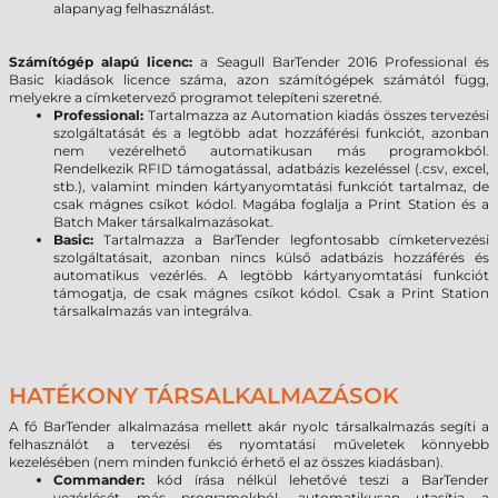
alapanyag felhasználást.
Számítógép alapú licenc:
a Seagull BarTender 2016 Professional és
Basic kiadások licence száma, azon számítógépek számától függ,
melyekre a címketervező programot telepíteni szeretné.
Professional:
Tartalmazza az Automation kiadás összes tervezési
szolgáltatását és a legtöbb adat hozzáférési funkciót, azonban
nem vezérelhető automatikusan más programokból.
Rendelkezik RFID támogatással, adatbázis kezeléssel (.csv, excel,
stb.), valamint minden kártyanyomtatási funkciót tartalmaz, de
csak mágnes csíkot kódol. Magába foglalja a Print Station és a
Batch Maker társalkalmazásokat.
Basic:
Tartalmazza a BarTender legfontosabb címketervezési
szolgáltatásait, azonban nincs külső adatbázis hozzáférés és
automatikus vezérlés. A legtöbb kártyanyomtatási funkciót
támogatja, de csak mágnes csíkot kódol. Csak a Print Station
társalkalmazás van integrálva.
HATÉKONY TÁRSALKALMAZÁSOK
A fő BarTender alkalmazása mellett akár nyolc társalkalmazás segíti a
felhasználót a tervezési és nyomtatási műveletek könnyebb
kezelésében (nem minden funkció érhető el az összes kiadásban).
Commander:
kód írása nélkül lehetővé teszi a BarTender
vezérlését más programokból, automatikusan utasítja a