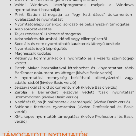
Valódi Windows illesztőprogramok, melyek a Windows
nyomtatósort használják
Print Station támogatja az "egy kattintásos" dokumentum
kiválasztást és nyomtatást
Nyomtatóalapú vonalkód, sorozat- és példányszám támogatás
Alap sorozatkészítés
Teljes rendszerű Unicode támogatás
Adatbekérés dátumból, időből vagy billentyűzetről
Speciális és nem nyomtatható karakterek könnyű bevitele
Nyomtatás idejű képrögzítés
Mágnescsík kódolás
Kétirányú kommunikáció a nyomtató és a vezérlő számítógép
között.
Batch Maker használatával létrehozhat és kinyomtathat több
BarTender dokumentum köteget (kivéve Basic verzió)
A nyomtatási mennyiség beállítható billentyűzetről vagy
adatforrásból (kivéve Basic verzió)
Jelszavakkal zárold dokumentumok (kivéve Basic verzió)
Zárolja a BarTendert jelszóval védett "csak nyomtatás"
üzemmódban (kivéve Basic verzió)
Naplózás fájlba (hibaüzenetek, események) (kivéve Basic verzió)
Sablonok feltételes nyomtatása (kivéve Professional és Basic
verzió)
XML képes nyomtatók támogatása (kivéve Professional és Basic
verzió)
TÁMOGATOTT NYOMTATÓK