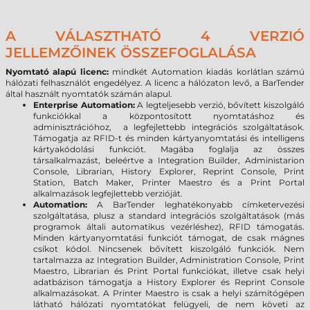
A VÁLASZTHATÓ 4 VERZIÓ
JELLEMZŐINEK ÖSSZEFOGLALÁSA
Nyomtató alapú licenc:
mindkét Automation kiadás korlátlan számú
hálózati felhasználót engedélyez. A licenc a hálózaton levő, a BarTender
által használt nyomtatók számán alapul.
Enterprise Automation:
A legteljesebb verzió, bővített kiszolgáló
funkciókkal a központosított nyomtatáshoz és
adminisztrációhoz, a legfejlettebb integrációs szolgáltatások.
Támogatja az RFID-t és minden kártyanyomtatási és intelligens
kártyakódolási funkciót. Magába foglalja az összes
társalkalmazást, beleértve a Integration Builder, Administarion
Console, Librarian, History Explorer, Reprint Console, Print
Station, Batch Maker, Printer Maestro és a Print Portal
alkalmazások legfejlettebb verzióját.
Automation:
A BarTender leghatékonyabb címketervezési
szolgáltatása, plusz a standard integrációs szolgáltatások (más
programok általi automatikus vezérléshez), RFID támogatás.
Minden kártyanyomtatási funkciót támogat, de csak mágnes
csíkot kódol. Nincsenek bővített kiszolgáló funkciók. Nem
tartalmazza az Integration Builder, Administration Console, Print
Maestro, Librarian és Print Portal funkciókat, illetve csak helyi
adatbázison támogatja a History Explorer és Reprint Console
alkalmazásokat. A Printer Maestro is csak a helyi számítógépen
látható hálózati nyomtatókat felügyeli, de nem követi az