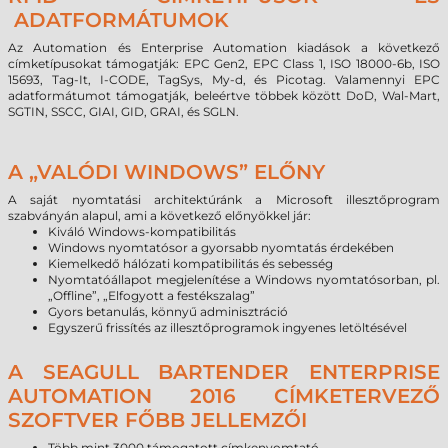
ADATFORMÁTUMOK
Az Automation és Enterprise Automation kiadások a következő
címketípusokat támogatják: EPC Gen2, EPC Class 1, ISO 18000-6b, ISO
15693, Tag-It, I-CODE, TagSys, My-d, és Picotag. Valamennyi EPC
adatformátumot támogatják, beleértve többek között DoD, Wal-Mart,
SGTIN, SSCC, GIAI, GID, GRAI, és SGLN.
A „VALÓDI WINDOWS” ELŐNY
A saját nyomtatási architektúránk a Microsoft illesztőprogram
szabványán alapul, ami a következő előnyökkel jár:
Kiváló Windows-kompatibilitás
Windows nyomtatósor a gyorsabb nyomtatás érdekében
Kiemelkedő hálózati kompatibilitás és sebesség
Nyomtatóállapot megjelenítése a Windows nyomtatósorban, pl.
„Offline”, „Elfogyott a festékszalag”
Gyors betanulás, könnyű adminisztráció
Egyszerű frissítés az illesztőprogramok ingyenes letöltésével
A SEAGULL BARTENDER ENTERPRISE
AUTOMATION 2016 CÍMKETERVEZŐ
SZOFTVER FŐBB JELLEMZŐI
Több mint 3000 támogatott címkenyomtató