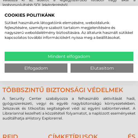
legbonyolultabb SQL lekérdezésből.
A BarTender segítségével könnyen hozzáférhet szövegekhez,
táblázatokhoz és adatbázisokhoz. Ez magában foglalja a Microsoft
COOKIES POLITIKÁNK
ODBC és OLE DB támogatást tucatnyi ipari szabványú és egyedi
Sütiket használunk látogatóink elemzésére, weboldalunk
adatformátumhoz – beleértve a nem Windows-alapúakat is, pl. LINUX,
fejlesztésére, személyre szabott tartalom megjelenítésére és
AS/400, Oracle stb. A BarTender támogatja a tervezés közbeni
nagyszerű weboldalélmény biztosítására. Az általunk használt sütikkel
adatmegtekintést és a nyomtatás idejű adatösszefűzést.
kapcsolatos további információkért nyissa meg a beállításokat.
KÁRTYANYOMTATÁS ÉS KÓDOLÁS
Mindent elfogadom
A BarTender 10-es verziója hatékony funkciókat biztosít az
azonosítókártyák, belépőkártyák, tagkártyák és bármilyen
Elfogadom
Elutasítom
plasztikkártya tervezéséhez, nyomtatásához és kódolásához.
TÖBBSZINTŰ BIZTONSÁGI VÉDELMEK
A Security Center szabályozza a felhasználó aktivitását hadi,
gyógyszerészeti, vegyi és egyéb nagybiztonságú környezetekben.
Jelszavak és titkosítás segítségével védi az egyéni sablonterveket. A
Librariannal kezelheti a közzétételi folyamatot, a naplózott eseményeket
auditálhatja aHistory Explorerrel.
RFID CÍMKETÍPUSOK ÉS