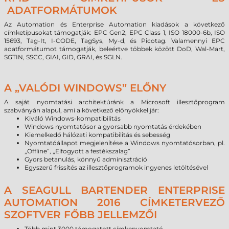
ADATFORMÁTUMOK
Az Automation és Enterprise Automation kiadások a következő
címketípusokat támogatják: EPC Gen2, EPC Class 1, ISO 18000-6b, ISO
15693, Tag-It, I-CODE, TagSys, My-d, és Picotag. Valamennyi EPC
adatformátumot támogatják, beleértve többek között DoD, Wal-Mart,
SGTIN, SSCC, GIAI, GID, GRAI, és SGLN.
A „VALÓDI WINDOWS” ELŐNY
A saját nyomtatási architektúránk a Microsoft illesztőprogram
szabványán alapul, ami a következő előnyökkel jár:
Kiváló Windows-kompatibilitás
Windows nyomtatósor a gyorsabb nyomtatás érdekében
Kiemelkedő hálózati kompatibilitás és sebesség
Nyomtatóállapot megjelenítése a Windows nyomtatósorban, pl.
„Offline”, „Elfogyott a festékszalag”
Gyors betanulás, könnyű adminisztráció
Egyszerű frissítés az illesztőprogramok ingyenes letöltésével
A SEAGULL BARTENDER ENTERPRISE
AUTOMATION 2016 CÍMKETERVEZŐ
SZOFTVER FŐBB JELLEMZŐI
Több mint 3000 támogatott címkenyomtató