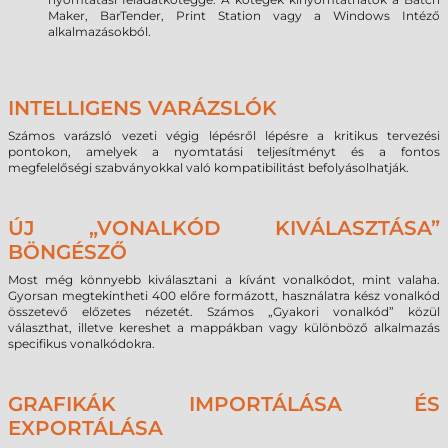
Maker, BarTender, Print Station vagy a Windows Intéző
alkalmazásokból.
INTELLIGENS VARÁZSLÓK
Számos varázsló vezeti végig lépésről lépésre a kritikus tervezési
pontokon, amelyek a nyomtatási teljesítményt és a fontos
megfelelőségi szabványokkal való kompatibilitást befolyásolhatják.
ÚJ „VONALKÓD KIVÁLASZTÁSA”
BÖNGÉSZŐ
Most még könnyebb kiválasztani a kívánt vonalkódot, mint valaha.
Gyorsan megtekintheti 400 előre formázott, használatra kész vonalkód
összetevő előzetes nézetét. Számos „Gyakori vonalkód” közül
választhat, illetve kereshet a mappákban vagy különböző alkalmazás
specifikus vonalkódokra.
GRAFIKÁK IMPORTÁLÁSA ÉS
EXPORTÁLÁSA