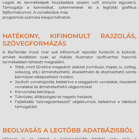
Logók és termékképek hozzáadása sosem volt ennyire egyszerű.
Támogatja a kamerákat, szkennereket és a legtöbb grafikus
fájlformátumot. A vonalkódok más
programok számára kiexportálhatók.
HATÉKONY, KIFINOMULT RAJZOLÁS,
SZÖVEGFORMÁZÁS
A BarTender most már sok kifinomult rajzolási funkciót is biztosít,
amiket korábban csak az Adobe Illustrator szoftverhez hasonló
termékekben lehetett megtalálni.
Több, mint 50 előre megadott alakzat (rombusz, trapéz, ív, csillag,
sokszög, stb.) átméretezhető, átalakítható és átszínezhető szinte
bármilyen elképzelhető módon.
Javított vonalrajzolás, beleértve a szaggatott vonalakat, összetett
vonalakat és átméretezhető végpontokat
Körvonalas betűtípus
Tükrözési, átlátszógási és negatív hatások
Fejlettebb "szövegszerkesztő" objektumok, beleértve a táblázat
támogatást
BEOLVASÁS A LEGTÖBB ADATBÁZISBÓL
Válassza ki az adatot a legegyszerűbb listából vagy akár a