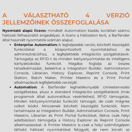
A VÁLASZTHATÓ 4 VERZIÓ
JELLEMZŐINEK ÖSSZEFOGLALÁSA
Nyomtató alapú licenc:
mindkét Automation kiadás korlátlan számú
hálózati felhasználót engedélyez. A licenc a hálózaton levő, a BarTender
által használt nyomtatók számán alapul.
Enterprise Automation:
A legteljesebb verzió, bővített kiszolgáló
funkciókkal a központosított nyomtatáshoz és
adminisztrációhoz, a legfejlettebb integrációs szolgáltatások.
Támogatja az RFID-t és minden kártyanyomtatási és intelligens
kártyakódolási funkciót. Magába foglalja az összes
társalkalmazást, beleértve a Integration Builder, Administarion
Console, Librarian, History Explorer, Reprint Console, Print
Station, Batch Maker, Printer Maestro és a Print Portal
alkalmazások legfejlettebb verzióját.
Automation:
A BarTender leghatékonyabb címketervezési
szolgáltatása, plusz a standard integrációs szolgáltatások (más
programok általi automatikus vezérléshez), RFID támogatás.
Minden kártyanyomtatási funkciót támogat, de csak mágnes
csíkot kódol. Nincsenek bővített kiszolgáló funkciók. Nem
tartalmazza az Integration Builder, Administration Console, Print
Maestro, Librarian és Print Portal funkciókat, illetve csak helyi
adatbázison támogatja a History Explorer és Reprint Console
alkalmazásokat. A Printer Maestro is csak a helyi számítógépen
látható hálózati nyomtatókat felügyeli, de nem követi az