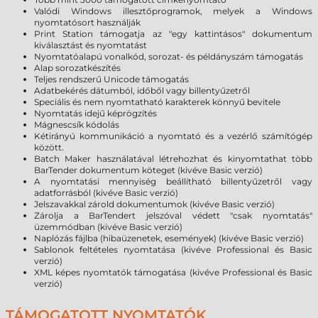
Valódi Windows illesztőprogramok, melyek a Windows
nyomtatósort használják
Print Station támogatja az "egy kattintásos" dokumentum
kiválasztást és nyomtatást
Nyomtatóalapú vonalkód, sorozat- és példányszám támogatás
Alap sorozatkészítés
Teljes rendszerű Unicode támogatás
Adatbekérés dátumból, időből vagy billentyűzetről
Speciális és nem nyomtatható karakterek könnyű bevitele
Nyomtatás idejű képrögzítés
Mágnescsík kódolás
Kétirányú kommunikáció a nyomtató és a vezérlő számítógép
között.
Batch Maker használatával létrehozhat és kinyomtathat több
BarTender dokumentum köteget (kivéve Basic verzió)
A nyomtatási mennyiség beállítható billentyűzetről vagy
adatforrásból (kivéve Basic verzió)
Jelszavakkal zárold dokumentumok (kivéve Basic verzió)
Zárolja a BarTendert jelszóval védett "csak nyomtatás"
üzemmódban (kivéve Basic verzió)
Naplózás fájlba (hibaüzenetek, események) (kivéve Basic verzió)
Sablonok feltételes nyomtatása (kivéve Professional és Basic
verzió)
XML képes nyomtatók támogatása (kivéve Professional és Basic
verzió)
TÁMOGATOTT NYOMTATÓK