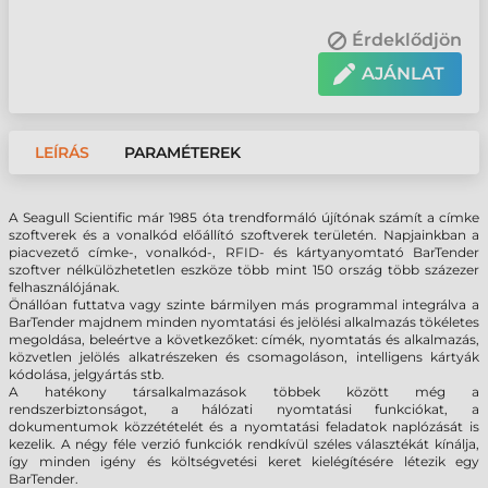
Érdeklődjön
AJÁNLAT
LEÍRÁS
PARAMÉTEREK
A Seagull Scientific már 1985 óta trendformáló újítónak számít a címke
szoftverek és a vonalkód előállító szoftverek területén. Napjainkban a
piacvezető címke-, vonalkód-, RFID- és kártyanyomtató BarTender
szoftver nélkülözhetetlen eszköze több mint 150 ország több százezer
felhasználójának.
Önállóan futtatva vagy szinte bármilyen más programmal integrálva a
BarTender majdnem minden nyomtatási és jelölési alkalmazás tökéletes
megoldása, beleértve a következőket: címék, nyomtatás és alkalmazás,
közvetlen jelölés alkatrészeken és csomagoláson, intelligens kártyák
kódolása, jelgyártás stb.
A hatékony társalkalmazások többek között még a
rendszerbiztonságot, a hálózati nyomtatási funkciókat, a
dokumentumok közzétételét és a nyomtatási feladatok naplózását is
kezelik. A négy féle verzió funkciók rendkívül széles választékát kínálja,
így minden igény és költségvetési keret kielégítésére létezik egy
BarTender.