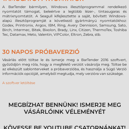
A BarTender bármilyen, Windows illesztőprogrammal rendelkező
nyomtatót támogat, beleértve a legtöbb lézer-, tintasugaras és
mátrixnyomtatót. A Seagull kifejlesztette a saját, bővített Windows-
alapú illesztőprogramját a következő gyártmányú nyomtatókhoz:
Godex, Printronix, Argox, IBM, Ring, Avery Dennision, Samsung, Sato,
Birch, Intermec, Bitek, Bixolon, Brady, Linx, Citizen, ThermoTex, Toshiba
Tec, Datamax, Meto, Valentin, VIPColor, Eltron, Zebra, stb.
30 NAPOS PRÓBAVERZIÓ
Vásárlás előtt töltse le és ismerje meg a BarTender 2016 szoftvert,
győződjön meg róla, hogy a megfelelő verziót vásárolja meg. Töltse be
az elkészült sablonterveket a próbaverzióba, és használja a Súgó Verzió
információk opcióját, amelyből megtudja, mely verzióra van szüksége.
A szoftver letöltése
MEGBÍZHAT BENNÜNK! ISMERJE MEG
VÁSÁRLÓINK VÉLEMÉNYÉT
KÖVESSE BE YOUTUBE CSATORNÁNKAT!