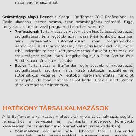
alapanyag felhasználást.
Számítógép alapú licenc:
a Seagull BarTender 2016 Professional és
Basic kiadások licence száma, azon számítógépek számától függ,
melyekre a címketervező programot telepíteni szeretné.
Professional:
Tartalmazza az Automation kiadás összes tervezési
szolgáltatását és a legtöbb adat hozzáférési funkciót, azonban
nem vezérelhető automatikusan más programokból.
Rendelkezik RFID támogatással, adatbázis kezeléssel (.csv, excel,
stb.), valamint minden kártyanyomtatási funkciót tartalmaz, de
csak mágnes csíkot kódol. Magába foglalja a Print Station és a
Batch Maker társalkalmazásokat.
Basic:
Tartalmazza a BarTender legfontosabb címketervezési
szolgáltatásait, azonban nincs külső adatbázis hozzáférés és
automatikus vezérlés. A legtöbb kártyanyomtatási funkciót
támogatja, de csak mágnes csíkot kódol. Csak a Print Station
társalkalmazás van integrálva.
HATÉKONY TÁRSALKALMAZÁSOK
A fő BarTender alkalmazása mellett akár nyolc társalkalmazás segíti a
felhasználót a tervezési és nyomtatási műveletek könnyebb
kezelésében (nem minden funkció érhető el az összes kiadásban).
Commander:
kód írása nélkül lehetővé teszi a BarTender
vezérlését más programokból, automatikusan utasítja a