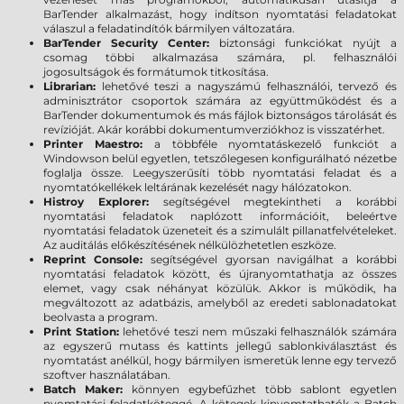
BarTender alkalmazást, hogy indítson nyomtatási feladatokat
válaszul a feladatindítók bármilyen változatára.
BarTender Security Center:
biztonsági funkciókat nyújt a
csomag többi alkalmazása számára, pl. felhasználói
jogosultságok és formátumok titkosítása.
Librarian:
lehetővé teszi a nagyszámú felhasználói, tervező és
adminisztrátor csoportok számára az együttműködést és a
BarTender dokumentumok és más fájlok biztonságos tárolását és
revízióját. Akár korábbi dokumentumverziókhoz is visszatérhet.
Printer Maestro:
a többféle nyomtatáskezelő funkciót a
Windowson belül egyetlen, tetszőlegesen konfigurálható nézetbe
foglalja össze. Leegyszerűsíti több nyomtatási feladat és a
nyomtatókellékek leltárának kezelését nagy hálózatokon.
Histroy Explorer:
segítségével megtekintheti a korábbi
nyomtatási feladatok naplózott információit, beleértve
nyomtatási feladatok üzeneteit és a szimulált pillanatfelvételeket.
Az auditálás előkészítésének nélkülözhetetlen eszköze.
Reprint Console:
segítségével gyorsan navigálhat a korábbi
nyomtatási feladatok között, és újranyomtathatja az összes
elemet, vagy csak néhányat közülük. Akkor is működik, ha
megváltozott az adatbázis, amelyből az eredeti sablonadatokat
beolvasta a program.
Print Station:
lehetővé teszi nem műszaki felhasználók számára
az egyszerű mutass és kattints jellegű sablonkiválasztást és
nyomtatást anélkül, hogy bármilyen ismeretük lenne egy tervező
szoftver használatában.
Batch Maker:
könnyen egybefűzhet több sablont egyetlen
nyomtatási feladatköteggé. A kötegek kinyomtathatók a Batch