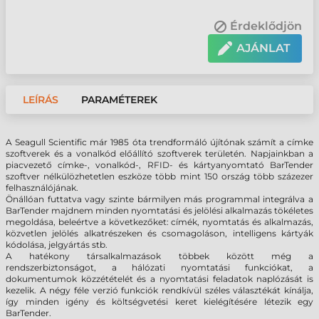
Érdeklődjön
AJÁNLAT
LEÍRÁS
PARAMÉTEREK
A Seagull Scientific már 1985 óta trendformáló újítónak számít a címke
szoftverek és a vonalkód előállító szoftverek területén. Napjainkban a
piacvezető címke-, vonalkód-, RFID- és kártyanyomtató BarTender
szoftver nélkülözhetetlen eszköze több mint 150 ország több százezer
felhasználójának.
Önállóan futtatva vagy szinte bármilyen más programmal integrálva a
BarTender majdnem minden nyomtatási és jelölési alkalmazás tökéletes
megoldása, beleértve a következőket: címék, nyomtatás és alkalmazás,
közvetlen jelölés alkatrészeken és csomagoláson, intelligens kártyák
kódolása, jelgyártás stb.
A hatékony társalkalmazások többek között még a
rendszerbiztonságot, a hálózati nyomtatási funkciókat, a
dokumentumok közzétételét és a nyomtatási feladatok naplózását is
kezelik. A négy féle verzió funkciók rendkívül széles választékát kínálja,
így minden igény és költségvetési keret kielégítésére létezik egy
BarTender.