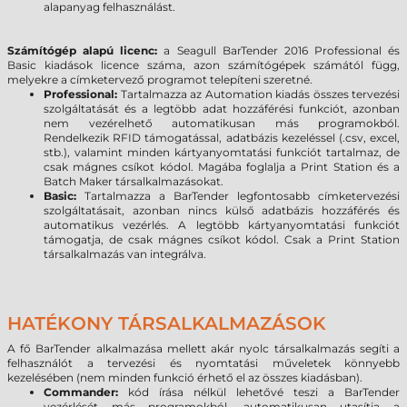
alapanyag felhasználást.
Számítógép alapú licenc:
a Seagull BarTender 2016 Professional és
Basic kiadások licence száma, azon számítógépek számától függ,
melyekre a címketervező programot telepíteni szeretné.
Professional:
Tartalmazza az Automation kiadás összes tervezési
szolgáltatását és a legtöbb adat hozzáférési funkciót, azonban
nem vezérelhető automatikusan más programokból.
Rendelkezik RFID támogatással, adatbázis kezeléssel (.csv, excel,
stb.), valamint minden kártyanyomtatási funkciót tartalmaz, de
csak mágnes csíkot kódol. Magába foglalja a Print Station és a
Batch Maker társalkalmazásokat.
Basic:
Tartalmazza a BarTender legfontosabb címketervezési
szolgáltatásait, azonban nincs külső adatbázis hozzáférés és
automatikus vezérlés. A legtöbb kártyanyomtatási funkciót
támogatja, de csak mágnes csíkot kódol. Csak a Print Station
társalkalmazás van integrálva.
HATÉKONY TÁRSALKALMAZÁSOK
A fő BarTender alkalmazása mellett akár nyolc társalkalmazás segíti a
felhasználót a tervezési és nyomtatási műveletek könnyebb
kezelésében (nem minden funkció érhető el az összes kiadásban).
Commander:
kód írása nélkül lehetővé teszi a BarTender
vezérlését más programokból, automatikusan utasítja a