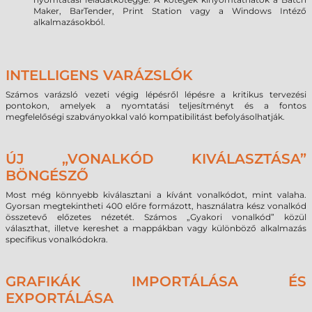
Maker, BarTender, Print Station vagy a Windows Intéző
alkalmazásokból.
INTELLIGENS VARÁZSLÓK
Számos varázsló vezeti végig lépésről lépésre a kritikus tervezési
pontokon, amelyek a nyomtatási teljesítményt és a fontos
megfelelőségi szabványokkal való kompatibilitást befolyásolhatják.
ÚJ „VONALKÓD KIVÁLASZTÁSA”
BÖNGÉSZŐ
Most még könnyebb kiválasztani a kívánt vonalkódot, mint valaha.
Gyorsan megtekintheti 400 előre formázott, használatra kész vonalkód
összetevő előzetes nézetét. Számos „Gyakori vonalkód” közül
választhat, illetve kereshet a mappákban vagy különböző alkalmazás
specifikus vonalkódokra.
GRAFIKÁK IMPORTÁLÁSA ÉS
EXPORTÁLÁSA