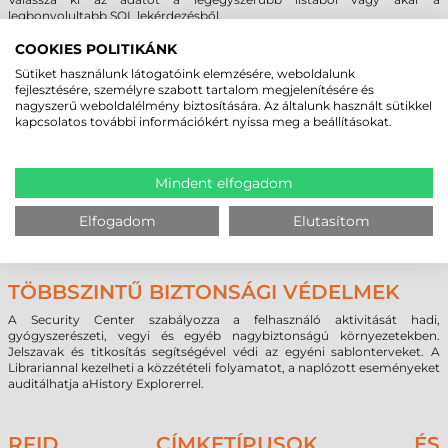
legbonyolultabb SQL lekérdezésből.
A BarTender segítségével könnyen hozzáférhet szövegekhez,
táblázatokhoz és adatbázisokhoz. Ez magában foglalja a Microsoft
COOKIES POLITIKÁNK
ODBC és OLE DB támogatást tucatnyi ipari szabványú és egyedi
Sütiket használunk látogatóink elemzésére, weboldalunk
adatformátumhoz – beleértve a nem Windows-alapúakat is, pl. LINUX,
fejlesztésére, személyre szabott tartalom megjelenítésére és
AS/400, Oracle stb. A BarTender támogatja a tervezés közbeni
nagyszerű weboldalélmény biztosítására. Az általunk használt sütikkel
adatmegtekintést és a nyomtatás idejű adatösszefűzést.
kapcsolatos további információkért nyissa meg a beállításokat.
KÁRTYANYOMTATÁS ÉS KÓDOLÁS
Mindent elfogadom
A BarTender 10-es verziója hatékony funkciókat biztosít az
azonosítókártyák, belépőkártyák, tagkártyák és bármilyen
Elfogadom
Elutasítom
plasztikkártya tervezéséhez, nyomtatásához és kódolásához.
TÖBBSZINTŰ BIZTONSÁGI VÉDELMEK
A Security Center szabályozza a felhasználó aktivitását hadi,
gyógyszerészeti, vegyi és egyéb nagybiztonságú környezetekben.
Jelszavak és titkosítás segítségével védi az egyéni sablonterveket. A
Librariannal kezelheti a közzétételi folyamatot, a naplózott eseményeket
auditálhatja aHistory Explorerrel.
RFID CÍMKETÍPUSOK ÉS