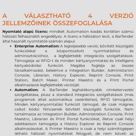
A VÁLASZTHATÓ 4 VERZIÓ
JELLEMZŐINEK ÖSSZEFOGLALÁSA
Nyomtató alapú licenc:
mindkét Automation kiadás korlátlan számú
hálózati felhasználót engedélyez. A licenc a hálózaton levő, a BarTender
által használt nyomtatók számán alapul.
Enterprise Automation:
A legteljesebb verzió, bővített kiszolgáló
funkciókkal a központosított nyomtatáshoz és
adminisztrációhoz, a legfejlettebb integrációs szolgáltatások.
Támogatja az RFID-t és minden kártyanyomtatási és intelligens
kártyakódolási funkciót. Magába foglalja az összes
társalkalmazást, beleértve a Integration Builder, Administarion
Console, Librarian, History Explorer, Reprint Console, Print
Station, Batch Maker, Printer Maestro és a Print Portal
alkalmazások legfejlettebb verzióját.
Automation:
A BarTender leghatékonyabb címketervezési
szolgáltatása, plusz a standard integrációs szolgáltatások (más
programok általi automatikus vezérléshez), RFID támogatás.
Minden kártyanyomtatási funkciót támogat, de csak mágnes
csíkot kódol. Nincsenek bővített kiszolgáló funkciók. Nem
tartalmazza az Integration Builder, Administration Console, Print
Maestro, Librarian és Print Portal funkciókat, illetve csak helyi
adatbázison támogatja a History Explorer és Reprint Console
alkalmazásokat. A Printer Maestro is csak a helyi számítógépen
látható hálózati nyomtatókat felügyeli, de nem követi az