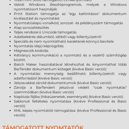
Valódi Windows illesztőprogramok, melyek a Windows
nyomtatósort használják
Print Station támogatja az "egy kattintásos" dokumentum
kiválasztást és nyomtatást
Nyomtatóalapú vonalkód, sorozat- és példányszám támogatás
Alap sorozatkészítés
Teljes rendszerű Unicode támogatás
Adatbekérés dátumból, időből vagy billentyűzetről
Speciális és nem nyomtatható karakterek könnyű bevitele
Nyomtatás idejű képrögzítés
Mágnescsík kódolás
Kétirányú kommunikáció a nyomtató és a vezérlő számítógép
között.
Batch Maker használatával létrehozhat és kinyomtathat több
BarTender dokumentum köteget (kivéve Basic verzió)
A nyomtatási mennyiség beállítható billentyűzetről vagy
adatforrásból (kivéve Basic verzió)
Jelszavakkal zárold dokumentumok (kivéve Basic verzió)
Zárolja a BarTendert jelszóval védett "csak nyomtatás"
üzemmódban (kivéve Basic verzió)
Naplózás fájlba (hibaüzenetek, események) (kivéve Basic verzió)
Sablonok feltételes nyomtatása (kivéve Professional és Basic
verzió)
XML képes nyomtatók támogatása (kivéve Professional és Basic
verzió)
TÁMOGATOTT NYOMTATÓK