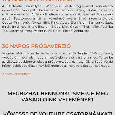
A BarTender bármilyen, Windows illesztőprogrammal rendelkező
nyomtatót támogat, beleértve a legtöbb lézer-, tintasugaras és
mátrixnyomtatót. A Seagull kifejlesztette a saját, bővített Windows-
alapú illesztőprogramját a következő gyártmányú nyomtatókhoz:
Godex, Printronix, Argox, IBM, Ring, Avery Dennision, Samsung, Sato,
Birch, Intermec, Bitek, Bixolon, Brady, Linx, Citizen, ThermoTex, Toshiba
Tec, Datamax, Meto, Valentin, VIPColor, Eltron, Zebra, stb.
30 NAPOS PRÓBAVERZIÓ
Vásárlás előtt töltse le és ismerje meg a BarTender 2016 szoftvert,
győződjön meg róla, hogy a megfelelő verziót vásárolja meg. Töltse be
az elkészült sablonterveket a próbaverzióba, és használja a Súgó Verzió
információk opcióját, amelyből megtudja, mely verzióra van szüksége.
A szoftver letöltése
MEGBÍZHAT BENNÜNK! ISMERJE MEG
VÁSÁRLÓINK VÉLEMÉNYÉT
KÖVESSE BE YOUTUBE CSATORNÁNKAT!