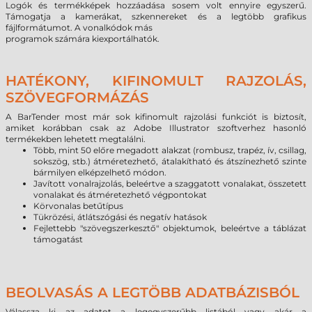
Logók és termékképek hozzáadása sosem volt ennyire egyszerű.
Támogatja a kamerákat, szkennereket és a legtöbb grafikus
fájlformátumot. A vonalkódok más
programok számára kiexportálhatók.
HATÉKONY, KIFINOMULT RAJZOLÁS,
SZÖVEGFORMÁZÁS
A BarTender most már sok kifinomult rajzolási funkciót is biztosít,
amiket korábban csak az Adobe Illustrator szoftverhez hasonló
termékekben lehetett megtalálni.
Több, mint 50 előre megadott alakzat (rombusz, trapéz, ív, csillag,
sokszög, stb.) átméretezhető, átalakítható és átszínezhető szinte
bármilyen elképzelhető módon.
Javított vonalrajzolás, beleértve a szaggatott vonalakat, összetett
vonalakat és átméretezhető végpontokat
Körvonalas betűtípus
Tükrözési, átlátszógási és negatív hatások
Fejlettebb "szövegszerkesztő" objektumok, beleértve a táblázat
támogatást
BEOLVASÁS A LEGTÖBB ADATBÁZISBÓL
Válassza ki az adatot a legegyszerűbb listából vagy akár a