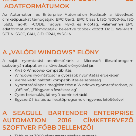
ADATFORMÁTUMOK
Az Automation és Enterprise Automation kiadások a következő
címketípusokat támogatják: EPC Gen2, EPC Class 1, ISO 18000-6b, ISO
15693, Tag-It, I-CODE, TagSys, My-d, és Picotag. Valamennyi EPC
adatformátumot támogatják, beleértve többek között DoD, Wal-Mart,
SGTIN, SSCC, GIAI, GID, GRAI, és SGLN.
A „VALÓDI WINDOWS” ELŐNY
A saját nyomtatási architektúránk a Microsoft illesztőprogram
szabványán alapul, ami a következő előnyökkel jár:
Kiváló Windows-kompatibilitás
Windows nyomtatósor a gyorsabb nyomtatás érdekében
Kiemelkedő hálózati kompatibilitás és sebesség
Nyomtatóállapot megjelenítése a Windows nyomtatósorban, pl.
„Offline”, „Elfogyott a festékszalag”
Gyors betanulás, könnyű adminisztráció
Egyszerű frissítés az illesztőprogramok ingyenes letöltésével
A SEAGULL BARTENDER ENTERPRISE
AUTOMATION 2016 CÍMKETERVEZŐ
SZOFTVER FŐBB JELLEMZŐI
Több mint 3000 támogatott címkenyomtató