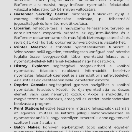
BarTender alkalmazást, hogy indítson nyomtatási feladatokat
válaszul a feladatindítók bármilyen változatára.
BarTender Security Center:
biztonsági funkciókat nyújt a
csomag többi alkalmazása számára, pl. felhasználói
jogosultságok és formátumok titkosítása.
Librarian:
lehetővé teszi a nagyszámú felhasználói, tervező és
adminisztrátor csoportok számára az együttműködést és a
BarTender dokumentumok és más fájlok biztonságos tárolását és
revízióját. Akár korábbi dokumentumverziókhoz is visszatérhet.
Printer Maestro:
a többféle nyomtatáskezelő funkciót a
Windowson belül egyetlen, tetszőlegesen konfigurálható nézetbe
foglalja össze. Leegyszerűsíti több nyomtatási feladat és a
nyomtatókellékek leltárának kezelését nagy hálózatokon.
Histroy Explorer:
segítségével megtekintheti a korábbi
nyomtatási feladatok naplózott információit, beleértve
nyomtatási feladatok üzeneteit és a szimulált pillanatfelvételeket.
Az auditálás előkészítésének nélkülözhetetlen eszköze.
Reprint Console:
segítségével gyorsan navigálhat a korábbi
nyomtatási feladatok között, és újranyomtathatja az összes
elemet, vagy csak néhányat közülük. Akkor is működik, ha
megváltozott az adatbázis, amelyből az eredeti sablonadatokat
beolvasta a program.
Print Station:
lehetővé teszi nem műszaki felhasználók számára
az egyszerű mutass és kattints jellegű sablonkiválasztást és
nyomtatást anélkül, hogy bármilyen ismeretük lenne egy tervező
szoftver használatában.
Batch Maker:
könnyen egybefűzhet több sablont egyetlen
nyomtatási feladatköteggé. A kötegek kinyomtathatók a Batch