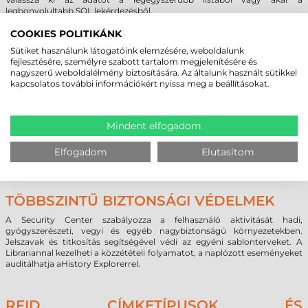
legbonyolultabb SQL lekérdezésből.
A BarTender segítségével könnyen hozzáférhet szövegekhez,
táblázatokhoz és adatbázisokhoz. Ez magában foglalja a Microsoft
COOKIES POLITIKÁNK
ODBC és OLE DB támogatást tucatnyi ipari szabványú és egyedi
Sütiket használunk látogatóink elemzésére, weboldalunk
adatformátumhoz – beleértve a nem Windows-alapúakat is, pl. LINUX,
fejlesztésére, személyre szabott tartalom megjelenítésére és
AS/400, Oracle stb. A BarTender támogatja a tervezés közbeni
nagyszerű weboldalélmény biztosítására. Az általunk használt sütikkel
adatmegtekintést és a nyomtatás idejű adatösszefűzést.
kapcsolatos további információkért nyissa meg a beállításokat.
KÁRTYANYOMTATÁS ÉS KÓDOLÁS
Mindent elfogadom
A BarTender 10-es verziója hatékony funkciókat biztosít az
azonosítókártyák, belépőkártyák, tagkártyák és bármilyen
Elfogadom
Elutasítom
plasztikkártya tervezéséhez, nyomtatásához és kódolásához.
TÖBBSZINTŰ BIZTONSÁGI VÉDELMEK
A Security Center szabályozza a felhasználó aktivitását hadi,
gyógyszerészeti, vegyi és egyéb nagybiztonságú környezetekben.
Jelszavak és titkosítás segítségével védi az egyéni sablonterveket. A
Librariannal kezelheti a közzétételi folyamatot, a naplózott eseményeket
auditálhatja aHistory Explorerrel.
RFID CÍMKETÍPUSOK ÉS