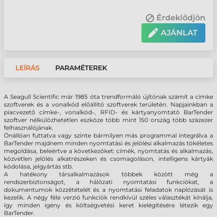
Érdeklődjön
AJÁNLAT
LEÍRÁS
PARAMÉTEREK
A Seagull Scientific már 1985 óta trendformáló újítónak számít a címke
szoftverek és a vonalkód előállító szoftverek területén. Napjainkban a
piacvezető címke-, vonalkód-, RFID- és kártyanyomtató BarTender
szoftver nélkülözhetetlen eszköze több mint 150 ország több százezer
felhasználójának.
Önállóan futtatva vagy szinte bármilyen más programmal integrálva a
BarTender majdnem minden nyomtatási és jelölési alkalmazás tökéletes
megoldása, beleértve a következőket: címék, nyomtatás és alkalmazás,
közvetlen jelölés alkatrészeken és csomagoláson, intelligens kártyák
kódolása, jelgyártás stb.
A hatékony társalkalmazások többek között még a
rendszerbiztonságot, a hálózati nyomtatási funkciókat, a
dokumentumok közzétételét és a nyomtatási feladatok naplózását is
kezelik. A négy féle verzió funkciók rendkívül széles választékát kínálja,
így minden igény és költségvetési keret kielégítésére létezik egy
BarTender.