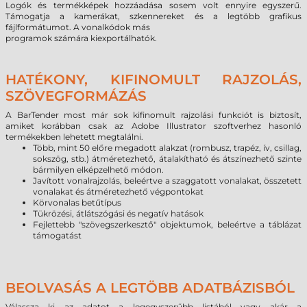
Logók és termékképek hozzáadása sosem volt ennyire egyszerű.
Támogatja a kamerákat, szkennereket és a legtöbb grafikus
fájlformátumot. A vonalkódok más
programok számára kiexportálhatók.
HATÉKONY, KIFINOMULT RAJZOLÁS,
SZÖVEGFORMÁZÁS
A BarTender most már sok kifinomult rajzolási funkciót is biztosít,
amiket korábban csak az Adobe Illustrator szoftverhez hasonló
termékekben lehetett megtalálni.
Több, mint 50 előre megadott alakzat (rombusz, trapéz, ív, csillag,
sokszög, stb.) átméretezhető, átalakítható és átszínezhető szinte
bármilyen elképzelhető módon.
Javított vonalrajzolás, beleértve a szaggatott vonalakat, összetett
vonalakat és átméretezhető végpontokat
Körvonalas betűtípus
Tükrözési, átlátszógási és negatív hatások
Fejlettebb "szövegszerkesztő" objektumok, beleértve a táblázat
támogatást
BEOLVASÁS A LEGTÖBB ADATBÁZISBÓL
Válassza ki az adatot a legegyszerűbb listából vagy akár a