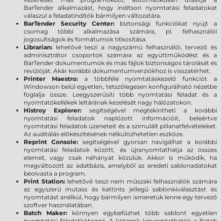
BarTender alkalmazást, hogy indítson nyomtatási feladatokat
válaszul a feladatindítók bármilyen változatára.
BarTender Security Center:
biztonsági funkciókat nyújt a
csomag többi alkalmazása számára, pl. felhasználói
jogosultságok és formátumok titkosítása.
Librarian:
lehetővé teszi a nagyszámú felhasználói, tervező és
adminisztrátor csoportok számára az együttműködést és a
BarTender dokumentumok és más fájlok biztonságos tárolását és
revízióját. Akár korábbi dokumentumverziókhoz is visszatérhet.
Printer Maestro:
a többféle nyomtatáskezelő funkciót a
Windowson belül egyetlen, tetszőlegesen konfigurálható nézetbe
foglalja össze. Leegyszerűsíti több nyomtatási feladat és a
nyomtatókellékek leltárának kezelését nagy hálózatokon.
Histroy Explorer:
segítségével megtekintheti a korábbi
nyomtatási feladatok naplózott információit, beleértve
nyomtatási feladatok üzeneteit és a szimulált pillanatfelvételeket.
Az auditálás előkészítésének nélkülözhetetlen eszköze.
Reprint Console:
segítségével gyorsan navigálhat a korábbi
nyomtatási feladatok között, és újranyomtathatja az összes
elemet, vagy csak néhányat közülük. Akkor is működik, ha
megváltozott az adatbázis, amelyből az eredeti sablonadatokat
beolvasta a program.
Print Station:
lehetővé teszi nem műszaki felhasználók számára
az egyszerű mutass és kattints jellegű sablonkiválasztást és
nyomtatást anélkül, hogy bármilyen ismeretük lenne egy tervező
szoftver használatában.
Batch Maker:
könnyen egybefűzhet több sablont egyetlen
nyomtatási feladatköteggé. A kötegek kinyomtathatók a Batch