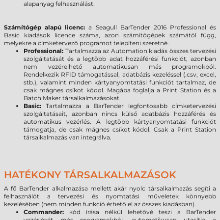
alapanyag felhasználást.
Számítógép alapú licenc:
a Seagull BarTender 2016 Professional és
Basic kiadások licence száma, azon számítógépek számától függ,
melyekre a címketervező programot telepíteni szeretné.
Professional:
Tartalmazza az Automation kiadás összes tervezési
szolgáltatását és a legtöbb adat hozzáférési funkciót, azonban
nem vezérelhető automatikusan más programokból.
Rendelkezik RFID támogatással, adatbázis kezeléssel (.csv, excel,
stb.), valamint minden kártyanyomtatási funkciót tartalmaz, de
csak mágnes csíkot kódol. Magába foglalja a Print Station és a
Batch Maker társalkalmazásokat.
Basic:
Tartalmazza a BarTender legfontosabb címketervezési
szolgáltatásait, azonban nincs külső adatbázis hozzáférés és
automatikus vezérlés. A legtöbb kártyanyomtatási funkciót
támogatja, de csak mágnes csíkot kódol. Csak a Print Station
társalkalmazás van integrálva.
HATÉKONY TÁRSALKALMAZÁSOK
A fő BarTender alkalmazása mellett akár nyolc társalkalmazás segíti a
felhasználót a tervezési és nyomtatási műveletek könnyebb
kezelésében (nem minden funkció érhető el az összes kiadásban).
Commander:
kód írása nélkül lehetővé teszi a BarTender
vezérlését más programokból, automatikusan utasítja a