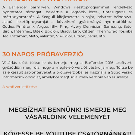
A BarTender bármilyen, Windows illesztőprogrammal rendelkező
nyomtatót támogat, beleértve a legtöbb lézer-, tintasugaras és
mátrixnyomtatót. A Seagull kifejlesztette a saját, bővített Windows-
alapú illesztőprogramját a következő gyártmányú nyomtatókhoz:
Godex, Printronix, Argox, IBM, Ring, Avery Dennision, Samsung, Sato,
Birch, Intermec, Bitek, Bixolon, Brady, Linx, Citizen, ThermoTex, Toshiba
Tec, Datamax, Meto, Valentin, VIPColor, Eltron, Zebra, stb.
30 NAPOS PRÓBAVERZIÓ
Vásárlás előtt töltse le és ismerje meg a BarTender 2016 szoftvert,
győződjön meg róla, hogy a megfelelő verziót vásárolja meg. Töltse be
az elkészült sablonterveket a próbaverzióba, és használja a Súgó Verzió
információk opcióját, amelyből megtudja, mely verzióra van szüksége.
A szoftver letöltése
MEGBÍZHAT BENNÜNK! ISMERJE MEG
VÁSÁRLÓINK VÉLEMÉNYÉT
KÖVESSE BE YOUTUBE CSATORNÁNKAT!