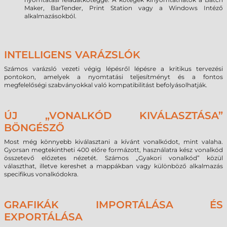
Maker, BarTender, Print Station vagy a Windows Intéző
alkalmazásokból.
INTELLIGENS VARÁZSLÓK
Számos varázsló vezeti végig lépésről lépésre a kritikus tervezési
pontokon, amelyek a nyomtatási teljesítményt és a fontos
megfelelőségi szabványokkal való kompatibilitást befolyásolhatják.
ÚJ „VONALKÓD KIVÁLASZTÁSA”
BÖNGÉSZŐ
Most még könnyebb kiválasztani a kívánt vonalkódot, mint valaha.
Gyorsan megtekintheti 400 előre formázott, használatra kész vonalkód
összetevő előzetes nézetét. Számos „Gyakori vonalkód” közül
választhat, illetve kereshet a mappákban vagy különböző alkalmazás
specifikus vonalkódokra.
GRAFIKÁK IMPORTÁLÁSA ÉS
EXPORTÁLÁSA