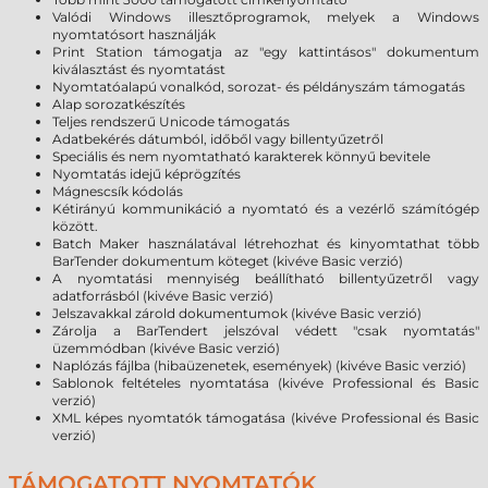
Valódi Windows illesztőprogramok, melyek a Windows
nyomtatósort használják
Print Station támogatja az "egy kattintásos" dokumentum
kiválasztást és nyomtatást
Nyomtatóalapú vonalkód, sorozat- és példányszám támogatás
Alap sorozatkészítés
Teljes rendszerű Unicode támogatás
Adatbekérés dátumból, időből vagy billentyűzetről
Speciális és nem nyomtatható karakterek könnyű bevitele
Nyomtatás idejű képrögzítés
Mágnescsík kódolás
Kétirányú kommunikáció a nyomtató és a vezérlő számítógép
között.
Batch Maker használatával létrehozhat és kinyomtathat több
BarTender dokumentum köteget (kivéve Basic verzió)
A nyomtatási mennyiség beállítható billentyűzetről vagy
adatforrásból (kivéve Basic verzió)
Jelszavakkal zárold dokumentumok (kivéve Basic verzió)
Zárolja a BarTendert jelszóval védett "csak nyomtatás"
üzemmódban (kivéve Basic verzió)
Naplózás fájlba (hibaüzenetek, események) (kivéve Basic verzió)
Sablonok feltételes nyomtatása (kivéve Professional és Basic
verzió)
XML képes nyomtatók támogatása (kivéve Professional és Basic
verzió)
TÁMOGATOTT NYOMTATÓK