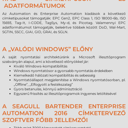
ADATFORMÁTUMOK
Az Automation és Enterprise Automation kiadások a következő
címketípusokat támogatják: EPC Gen2, EPC Class 1, ISO 18000-6b, ISO
15693, Tag-It, I-CODE, TagSys, My-d, és Picotag. Valamennyi EPC
adatformátumot támogatják, beleértve többek között DoD, Wal-Mart,
SGTIN, SSCC, GIAI, GID, GRAI, és SGLN.
A „VALÓDI WINDOWS” ELŐNY
A saját nyomtatási architektúránk a Microsoft illesztőprogram
szabványán alapul, ami a következő előnyökkel jár:
Kiváló Windows-kompatibilitás
Windows nyomtatósor a gyorsabb nyomtatás érdekében
Kiemelkedő hálózati kompatibilitás és sebesség
Nyomtatóállapot megjelenítése a Windows nyomtatósorban, pl.
„Offline”, „Elfogyott a festékszalag”
Gyors betanulás, könnyű adminisztráció
Egyszerű frissítés az illesztőprogramok ingyenes letöltésével
A SEAGULL BARTENDER ENTERPRISE
AUTOMATION 2016 CÍMKETERVEZŐ
SZOFTVER FŐBB JELLEMZŐI
Több mint 3000 támogatott címkenyomtató