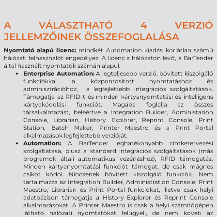
A VÁLASZTHATÓ 4 VERZIÓ
JELLEMZŐINEK ÖSSZEFOGLALÁSA
Nyomtató alapú licenc:
mindkét Automation kiadás korlátlan számú
hálózati felhasználót engedélyez. A licenc a hálózaton levő, a BarTender
által használt nyomtatók számán alapul.
Enterprise Automation:
A legteljesebb verzió, bővített kiszolgáló
funkciókkal a központosított nyomtatáshoz és
adminisztrációhoz, a legfejlettebb integrációs szolgáltatások.
Támogatja az RFID-t és minden kártyanyomtatási és intelligens
kártyakódolási funkciót. Magába foglalja az összes
társalkalmazást, beleértve a Integration Builder, Administarion
Console, Librarian, History Explorer, Reprint Console, Print
Station, Batch Maker, Printer Maestro és a Print Portal
alkalmazások legfejlettebb verzióját.
Automation:
A BarTender leghatékonyabb címketervezési
szolgáltatása, plusz a standard integrációs szolgáltatások (más
programok általi automatikus vezérléshez), RFID támogatás.
Minden kártyanyomtatási funkciót támogat, de csak mágnes
csíkot kódol. Nincsenek bővített kiszolgáló funkciók. Nem
tartalmazza az Integration Builder, Administration Console, Print
Maestro, Librarian és Print Portal funkciókat, illetve csak helyi
adatbázison támogatja a History Explorer és Reprint Console
alkalmazásokat. A Printer Maestro is csak a helyi számítógépen
látható hálózati nyomtatókat felügyeli, de nem követi az