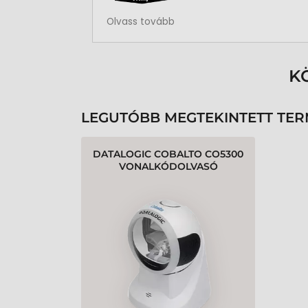
Rendben volt a rendelésem
Olvass tovább
K
LEGUTÓBB MEGTEKINTETT TE
DATALOGIC COBALTO CO5300
VONALKÓDOLVASÓ