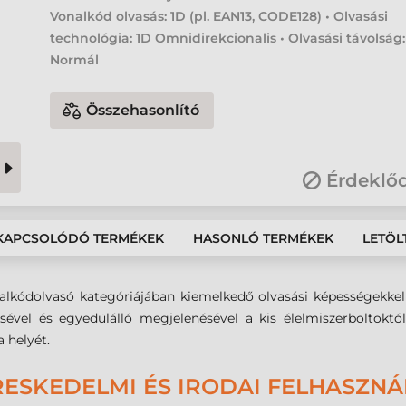
Vonalkód olvasás: 1D (pl. EAN13, CODE128) • Olvasási
technológia: 1D Omnidirekcionalis • Olvasási távolság:
Normál
Összehasonlító
Érdeklő
KAPCSOLÓDÓ TERMÉKEK
HASONLÓ TERMÉKEK
LETÖL
nalkódolvasó kategóriájában kiemelkedő olvasási képességekkel 
ésével és egyedülálló megjelenésével a kis élelmiszerboltoktól
 helyét.
ESKEDELMI ÉS IRODAI FELHASZN