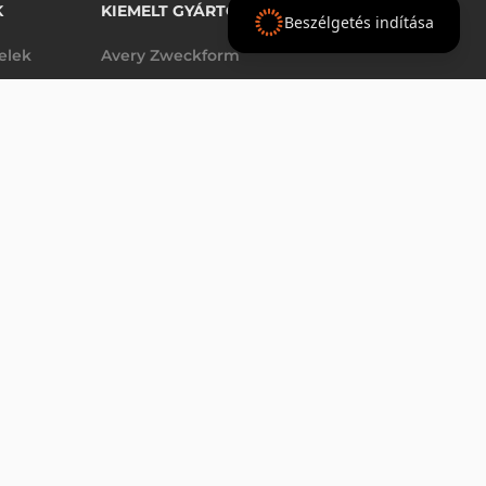
K
KIEMELT GYÁRTÓINK
Beszélgetés indítása
telek
Avery Zweckform
Datalogic
- Ft
nettó
elek
Epson
(
-
)
Godex
Tezeko
g
TSC
Zebra