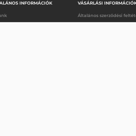
ALÁNOS INFORMÁCIÓK
VÁSÁRLÁSI INFORMÁCIÓ
unk
Általános szerződési felté
rhetőségek
Adatkezelési tájékoztató
VONALKÓDOLVASÓ
arancia
Szállítási és fizetési feltét
Érdeklődjön
K
Jogi nyilatkozat
káink
Elállás a szerződéstől
k végleges törlése
Utalásos fizetési lehetősé
p-Desk
Legyen viszonteladónk