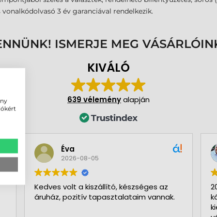
vonalkódolvasó 3 év garanciával rendelkezik.
ENNÜNK! ISMERJE MEG VÁSÁRLÓIN
KIVÁLÓ
639 vélemény
alapján
ény
iókért
Éva
2026-08-05
Kedves volt a kiszállító, készséges az
2
áruház, pozitív tapasztalataim vannak.
k
k