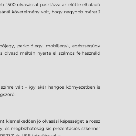
ti 1500 olvasással pásztázza az előtte elhaladó
tásánál követelmény volt, hogy nagyobb méretű
épőjegy, parkolójegy, mobiljegy), egészségügy
iós olvasó méltán nyerte el számos felhasználó
 színre vált - így akár hangos környezetben is
ngszóró.
nt kiemelkedően jó olvasási képességet a rossz
ny, és megbízhatóság kis prezentációs szkenner
RS232) és USB interfésszel is.