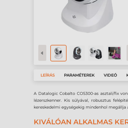
LEÍRÁS
PARAMÉTEREK
VIDEÓ
A Datalogic Cobalto CO5300-as asztali/fix vo
lézerszkenner. Kis súlyával, robusztus felépít
kereskedelmi egységekig mindenhol megállja a
KIVÁLÓAN ALKALMAS KER