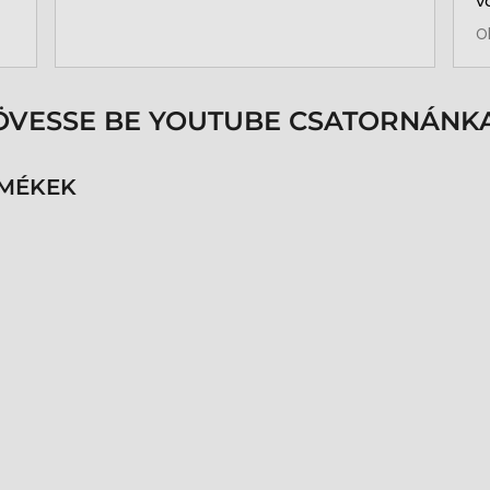
v
b
O
a
k
p
s
ÖVESSE BE YOUTUBE CSATORNÁNKA
é
h
n
RMÉKEK
v
k
k
p
K