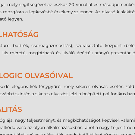
ítja, mely segítségével az eszköz 20 vonallal és másodpercenkén
és mozgásra a legkevésbé érzékeny szkenner. Az olvasó kialakí
ató legyen.
LHATÓSÁG
ntum, boríték, csomagazonosítás), szórakoztató központ (bel
Ez a kis méretű, megbízható és kiváló ár/érték arányú prezentác
LOGIC OLVASÓIVAL
ezkedő elegáns kék fénygyűrű, mely sikeres olvasás esetén zöld
bbá szintén a sikeres olvasást jelzi a beépített polifonikus ha
LITÁS
giája, nagy teljesítményt, és megbízhatóságot képvisel, valami
nalkódolvasó az olyan alkalmazásokban, ahol a nagy teljesítmé
pontjából széles a választék, rendelhető billentyűzetes, soros (