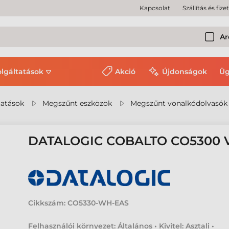
Kapcsolat
Szállítás és fize
Ar
olgáltatások
Akció
Újdonságok
Üg
tatások
Megszűnt eszközök
Megszűnt vonalkódolvasók
DATALOGIC COBALTO CO5300
Cikkszám:
CO5330-WH-EAS
Felhasználói környezet: Általános • Kivitel: Asztali •