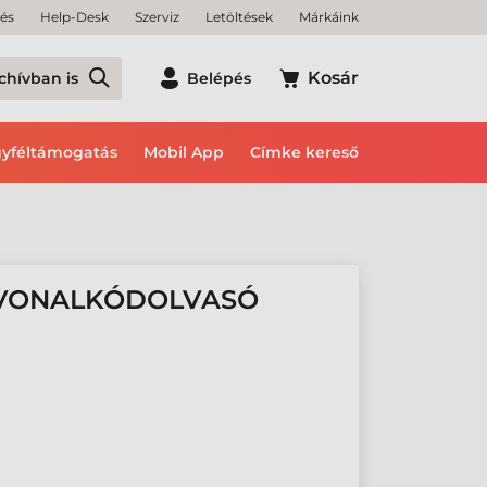
tés
Help-Desk
Szerviz
Letöltések
Márkáink
Kosár
chívban is
Belépés
yféltámogatás
Mobil App
Címke kereső
 VONALKÓDOLVASÓ