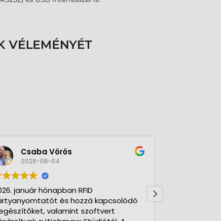
K VÉLEMÉNYÉT
Csaba Vörös
Éva 
2026-08-04
2026-
026. január hónapban RFID
Nagyon szer
ártyanyomtatót és hozzá kapcsolódó
Kft-t. Gyorsa
iegészítőket, valamint szoftvert
Udvarias, ho