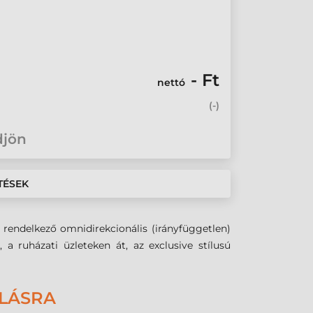
- Ft
nettó
(
-
)
djön
TÉSEK
rendelkező omnidirekcionális (irányfüggetlen)
, a ruházati üzleteken át, az exclusive stílusú
ÁLÁSRA