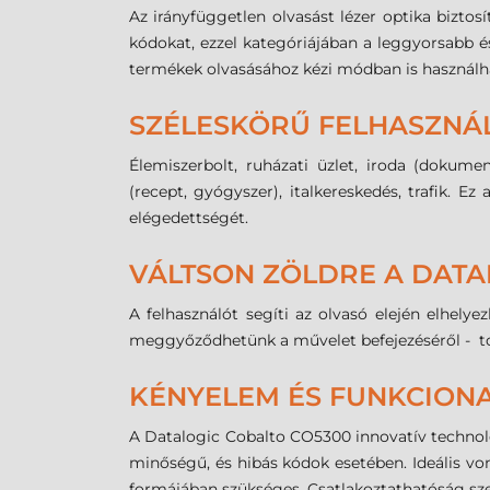
Az irányfüggetlen olvasást lézer optika biztos
kódokat, ezzel kategóriájában a leggyorsabb 
termékek olvasásához kézi módban is használh
SZÉLESKÖRŰ FELHASZNÁ
Élemiszerbolt, ruházati üzlet, iroda (dokume
(recept, gyógyszer), italkereskedés, trafik. 
elégedettségét.
VÁLTSON ZÖLDRE A DATA
A felhasználót segíti az olvasó elején elhely
meggyőződhetünk a művelet befejezéséről - tová
KÉNYELEM ÉS FUNKCIONA
A Datalogic Cobalto CO5300 innovatív technoló
minőségű, és hibás kódok esetében. Ideális vo
formájában szükséges. Csatlakoztathatóság szem