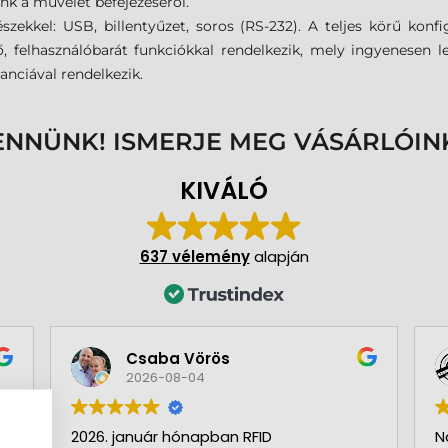
k a művelet befejezéséről.
észekkel: USB, billentyűzet, soros (RS-232). A teljes körű kon
 felhasználóbarát funkciókkal rendelkezik, mely ingyenesen le
nciával rendelkezik.
ENNÜNK! ISMERJE MEG VÁSÁRLÓIN
KIVÁLÓ
637 vélemény
alapján
Csaba Vörös
2026-08-04
2026. január hónapban RFID
N