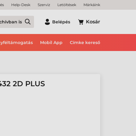
tés
Help-Desk
Szerviz
Letöltések
Márkáink
Kosár
chívban is
Belépés
yféltámogatás
Mobil App
Címke kereső
32 2D PLUS