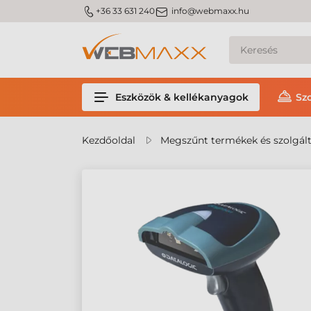
m_phone
m_email
+36 33 631 240
info@webmaxx.hu
Eszközök & kellékanyagok
Sz
Kezdőoldal
Megszűnt termékek és szolgál