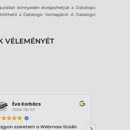
figurálást könnyedén elvégezhetjük a Datalogic
tölthető a Datalogic honlapjáról. A Datalogic
K VÉLEMÉNYÉT
Éva Korbács
A bol
2026-08-03
2026-
agyon szeretem a Webmaxx Stúdió
Gyors precíz