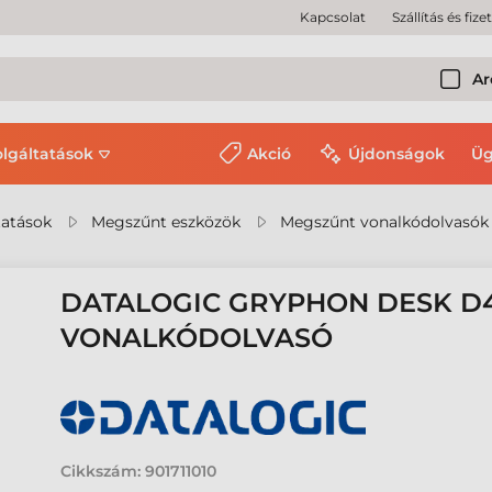
Kapcsolat
Szállítás és fize
Ar
olgáltatások
Akció
Újdonságok
Üg
tatások
Megszűnt eszközök
Megszűnt vonalkódolvasók
DATALOGIC GRYPHON DESK D4
VONALKÓDOLVASÓ
Cikkszám:
901711010