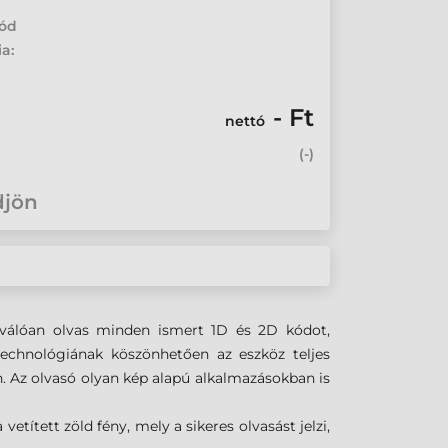
kód
ia:
- Ft
nettó
(
-
)
djön
iválóan olvas minden ismert 1D és 2D kódot,
technológiának köszönhetően az eszköz teljes
n. Az olvasó olyan kép alapú alkalmazásokban is
tített zöld fény, mely a sikeres olvasást jelzi,