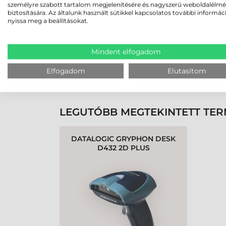
személyre szabott tartalom megjelenítésére és nagyszerű weboldalélm
biztosítására. Az általunk használt sütikkel kapcsolatos további informác
nyissa meg a beállításokat.
Rendben volt a rendelésem
Olvass tovább
Mindent elfogadom
Elfogadom
Elutasítom
K
LEGUTÓBB MEGTEKINTETT TE
DATALOGIC GRYPHON DESK
D432 2D PLUS
VONALKÓDOLVASÓ