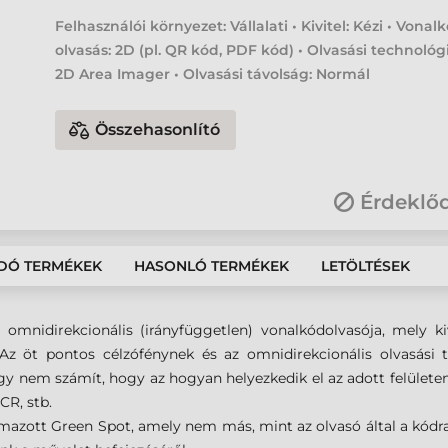
Felhasználói környezet: Vállalati • Kivitel: Kézi • Vonal
olvasás: 2D (pl. QR kód, PDF kód) • Olvasási technológ
2D Area Imager • Olvasási távolság: Normál
Összehasonlító
Érdeklő
DÓ TERMÉKEK
HASONLÓ TERMÉKEK
LETÖLTÉSEK
omnidirekcionális (irányfüggetlen) vonalkódolvasója, mely k
 Az öt pontos célzófénynek és az omnidirekcionális olvasási 
gy nem számít, hogy az hogyan helyezkedik el az adott felülete
CR, stb.
lmazott Green Spot, amely nem más, mint az olvasó által a kódra ve