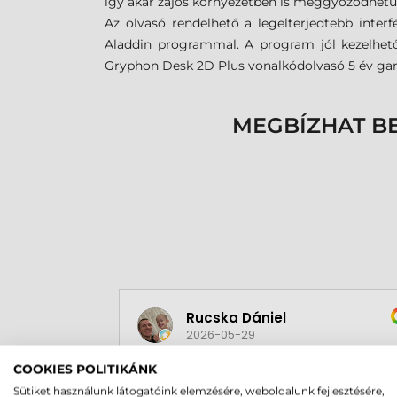
így akár zajos környezetben is meggyőződhetün
Az olvasó rendelhető a legelterjedtebb interf
Aladdin programmal. A program jól kezelhető,
Gryphon Desk 2D Plus vonalkódolvasó 5 év gara
MEGBÍZHAT B
Rucska Dániel
2026-05-29
COOKIES POLITIKÁNK
Sütiket használunk látogatóink elemzésére, weboldalunk fejlesztésére,