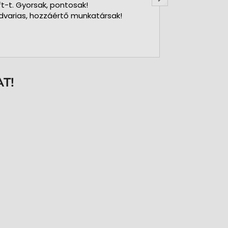
ft-t. Gyorsak, pontosak!
dvarias, hozzáértő munkatársak!
T!