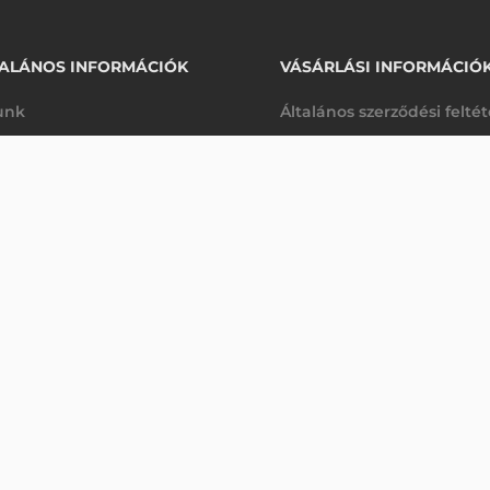
ALÁNOS INFORMÁCIÓK
VÁSÁRLÁSI INFORMÁCIÓ
unk
Általános szerződési felté
rhetőségek
Adatkezelési tájékoztató
32 2D PLUS VONALKÓDOLVASÓ
arancia
Szállítási és fizetési feltét
Érdeklődjön
K
Jogi nyilatkozat
káink
Elállás a szerződéstől
k végleges törlése
Utalásos fizetési lehetősé
p-Desk
Legyen viszonteladónk