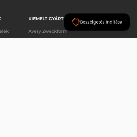
K
KIEMELT GYÁRTÓINK
Beszélgetés indítása
telek
Avery Zweckform
Datalogic
- Ft
nettó
elek
Epson
(
-
)
Godex
Tezeko
g
TSC
Zebra