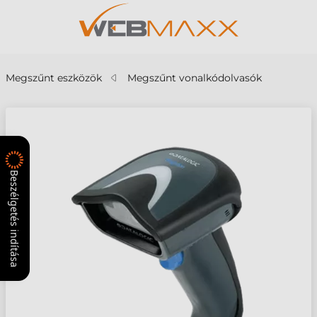
Megszűnt eszközök
Megszűnt vonalkódolvasók
Beszélgetés indítása