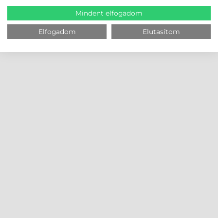
Mindent elfogadom
Elfogadom
Elutasítom