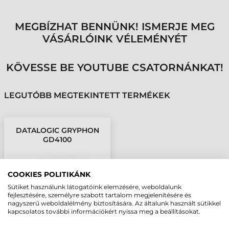
MEGBÍZHAT BENNÜNK! ISMERJE MEG
VÁSÁRLÓINK VÉLEMÉNYÉT
KÖVESSE BE YOUTUBE CSATORNÁNKAT!
LEGUTÓBB MEGTEKINTETT TERMÉKEK
DATALOGIC GRYPHON
GD4100
VONALKÓDOLVASÓ
COOKIES POLITIKÁNK
Sütiket használunk látogatóink elemzésére, weboldalunk
fejlesztésére, személyre szabott tartalom megjelenítésére és
nagyszerű weboldalélmény biztosítására. Az általunk használt sütikkel
kapcsolatos további információkért nyissa meg a beállításokat.