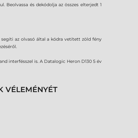
l. Beolvassa és dekódolja az összes elterjedt 1
egíti az olvasó által a kódra vetített zöld fény
zéséről.
nd interfésszel is. A Datalogic Heron D130 5 év
K VÉLEMÉNYÉT