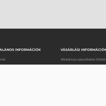
ALÁNOS INFORMÁCIÓK
VÁSÁRLÁSI INFORMÁCIÓ
unk
Általános szerződési felté
rhetőségek
Adatkezelési tájékoztató
LKÓDOLVASÓ
arancia
Szállítási és fizetési feltét
Érdeklődjön
K
Jogi nyilatkozat
káink
Elállás a szerződéstől
k végleges törlése
Utalásos fizetési lehetősé
p-Desk
Legyen viszonteladónk