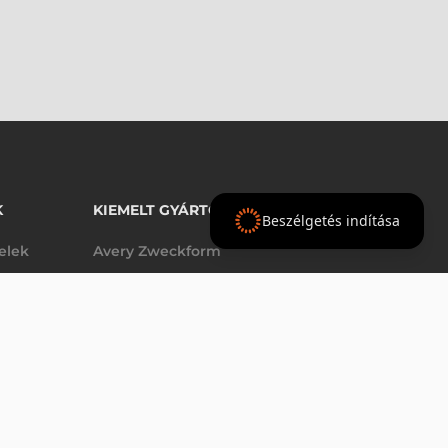
K
KIEMELT GYÁRTÓINK
Beszélgetés indítása
telek
Avery Zweckform
Datalogic
- Ft
nettó
elek
Epson
(
-
)
Godex
Tezeko
g
TSC
Zebra