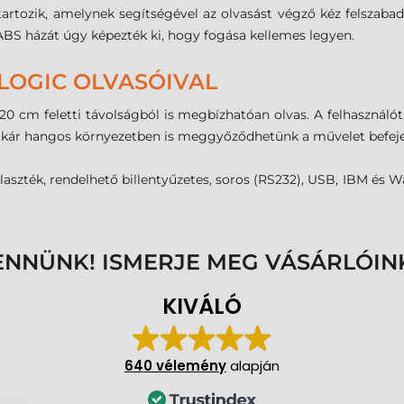
artozik, amelynek segítségével az olvasást végző kéz felszabadu
BS házát úgy képezték ki, hogy fogása kellemes legyen.
LOGIC OLVASÓIVAL
0 cm feletti távolságból is megbízhatóan olvas. A felhasználót s
így akár hangos környezetben is meggyőződhetünk a művelet befeje
aszték, rendelhető billentyűzetes, soros (RS232), USB, IBM és Wa
ENNÜNK! ISMERJE MEG VÁSÁRLÓIN
KIVÁLÓ
640 vélemény
alapján