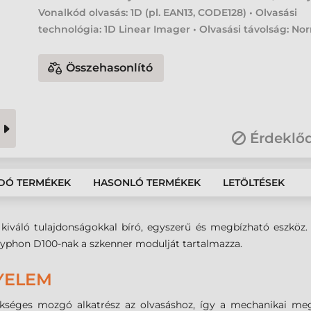
Vonalkód olvasás: 1D (pl. EAN13, CODE128) • Olvasási
technológia: 1D Linear Imager • Olvasási távolság: No
Összehasonlító
Érdeklő
DÓ TERMÉKEK
HASONLÓ TERMÉKEK
LETÖLTÉSEK
kiváló tulajdonságokkal bíró, egyszerű és megbízható eszköz.
ryphon D100-nak a szkenner modulját tartalmazza.
YELEM
séges mozgó alkatrész az olvasáshoz, így a mechanikai megb