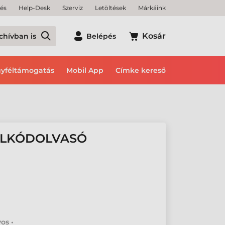
tés
Help-Desk
Szerviz
Letöltések
Márkáink
Kosár
chívban is
Belépés
yféltámogatás
Mobil App
Címke kereső
ALKÓDOLVASÓ
os •