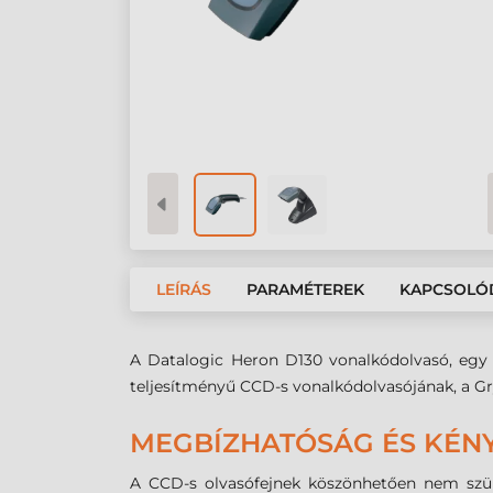
LEÍRÁS
PARAMÉTEREK
KAPCSOLÓ
A Datalogic Heron D130 vonalkódolvasó, egy 
teljesítményű CCD-s vonalkódolvasójának, a G
MEGBÍZHATÓSÁG ÉS KÉN
A CCD-s olvasófejnek köszönhetően nem szük