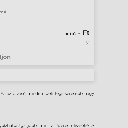
rmál
- Ft
nettó
(
-
)
djön
 Ez az olvasó minden idők legsikeresebb nagy
ízhatósága jobb, mint a lézeres olvasóké. A