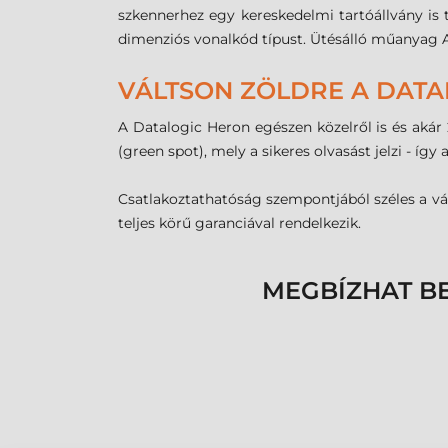
szkennerhez egy kereskedelmi tartóállvány is t
dimenziós vonalkód típust. Ütésálló műanyag A
VÁLTSON ZÖLDRE A DATA
A Datalogic Heron egészen közelről is és akár 2
(green spot), mely a sikeres olvasást jelzi - 
Csatlakoztathatóság szempontjából széles a vál
teljes körű garanciával rendelkezik.
MEGBÍZHAT B