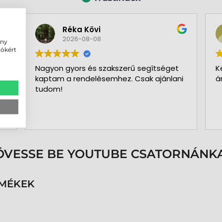
Réka Kövi
2026-08-08
ény
iókért
Nagyon gyors és szakszerű segîtséget
K
kaptam a rendelésemhez. Csak ajánlani
á
tudom!
ÖVESSE BE YOUTUBE CSATORNÁNKA
RMÉKEK