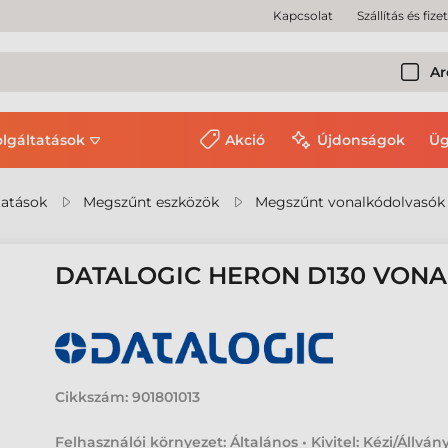
Kapcsolat
Szállítás és fize
Ar
olgáltatások
Akció
Újdonságok
Üg
tatások
Megszűnt eszközök
Megszűnt vonalkódolvasók
DATALOGIC HERON D130 VON
Cikkszám:
901801013
Felhasználói környezet: Általános • Kivitel: Kézi/Állvány