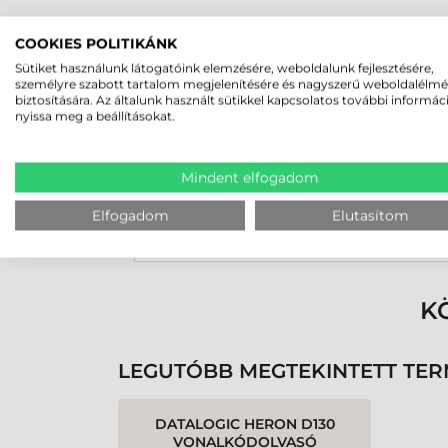
COOKIES POLITIKÁNK
Rucska Dániel
Sütiket használunk látogatóink elemzésére, weboldalunk fejlesztésére,
2026-05-29
személyre szabott tartalom megjelenítésére és nagyszerű weboldalélm
biztosítására. Az általunk használt sütikkel kapcsolatos további informác
nyissa meg a beállításokat.
Mindent elfogadom
Elfogadom
Elutasítom
Rendben volt a rendelésem
Olvass tovább
K
LEGUTÓBB MEGTEKINTETT TE
DATALOGIC HERON D130
VONALKÓDOLVASÓ