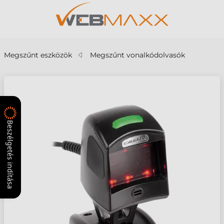
Megszűnt eszközök
Megszűnt vonalkódolvasók
Beszélgetés indítása