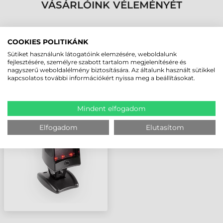
VÁSÁRLÓINK VÉLEMÉNYÉT
KÖVESSE BE YOUTUBE CSATORNÁNKAT!
COOKIES POLITIKÁNK
Sütiket használunk látogatóink elemzésére, weboldalunk
LEGUTÓBB MEGTEKINTETT TERMÉKEK
fejlesztésére, személyre szabott tartalom megjelenítésére és
nagyszerű weboldalélmény biztosítására. Az általunk használt sütikkel
kapcsolatos további információkért nyissa meg a beállításokat.
DATALOGIC MAGELLAN
1100I
Mindent elfogadom
VONALKÓDOLVASÓ
Elfogadom
Elutasítom