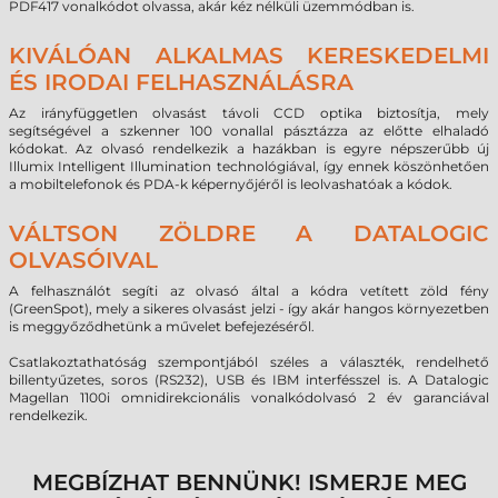
PDF417 vonalkódot olvassa, akár kéz nélküli üzemmódban is.
KIVÁLÓAN ALKALMAS KERESKEDELMI
ÉS IRODAI FELHASZNÁLÁSRA
Az irányfüggetlen olvasást távoli CCD optika biztosítja, mely
segítségével a szkenner 100 vonallal pásztázza az előtte elhaladó
kódokat. Az olvasó rendelkezik a hazákban is egyre népszerűbb új
Illumix Intelligent Illumination technológiával, így ennek köszönhetően
a mobiltelefonok és PDA-k képernyőjéről is leolvashatóak a kódok.
VÁLTSON ZÖLDRE A DATALOGIC
OLVASÓIVAL
A felhasználót segíti az olvasó által a kódra vetített zöld fény
(GreenSpot), mely a sikeres olvasást jelzi - így akár hangos környezetben
is meggyőződhetünk a művelet befejezéséről.
Csatlakoztathatóság szempontjából széles a választék, rendelhető
billentyűzetes, soros (RS232), USB és IBM interfésszel is. A Datalogic
Magellan 1100i omnidirekcionális vonalkódolvasó 2 év garanciával
rendelkezik.
MEGBÍZHAT BENNÜNK! ISMERJE MEG