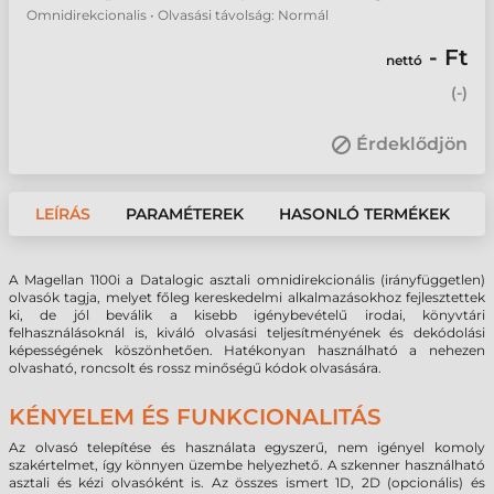
Omnidirekcionalis • Olvasási távolság: Normál
- Ft
nettó
(
-
)
Érdeklődjön
LEÍRÁS
PARAMÉTEREK
HASONLÓ TERMÉKEK
A Magellan 1100i a Datalogic asztali omnidirekcionális (irányfüggetlen)
olvasók tagja, melyet főleg kereskedelmi alkalmazásokhoz fejlesztettek
ki, de jól beválik a kisebb igénybevételű irodai, könyvtári
felhasználásoknál is, kiváló olvasási teljesítményének és dekódolási
képességének köszönhetően. Hatékonyan használható a nehezen
olvasható, roncsolt és rossz minőségű kódok olvasására.
KÉNYELEM ÉS FUNKCIONALITÁS
Az olvasó telepítése és használata egyszerű, nem igényel komoly
szakértelmet, így könnyen üzembe helyezhető. A szkenner használható
asztali és kézi olvasóként is. Az összes ismert 1D, 2D (opcionális) és