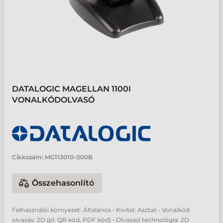
DATALOGIC MAGELLAN 1100I
VONALKÓDOLVASÓ
Cikkszám:
MG113010-000B
Összehasonlító
Felhasználói környezet: Általános • Kivitel: Asztali • Vonalkód
olvasás: 2D (pl. QR kód, PDF kód) • Olvasási technológia: 2D