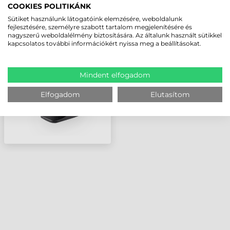
COOKIES POLITIKÁNK
Sütiket használunk látogatóink elemzésére, weboldalunk
DATALOGIC MAGELLAN
fejlesztésére, személyre szabott tartalom megjelenítésére és
800I
nagyszerű weboldalélmény biztosítására. Az általunk használt sütikkel
VONALKÓDOLVASÓ
kapcsolatos további információkért nyissa meg a beállításokat.
Mindent elfogadom
Elfogadom
Elutasítom