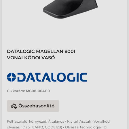
DATALOGIC MAGELLAN 800I
VONALKÓDOLVASÓ
Cikkszám:
MG08-004110
Összehasonlító
Felhasználói környezet: Általános • Kivitel: Asztali • Vonalkód
olvasás: 1D (pl. EAN13, CODE128) • Olvasási technológia: 1D