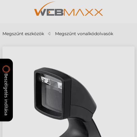
Megszűnt eszközök
Megszűnt vonalkódolvasók
Beszélgetés indítása