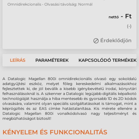
Omnidirekcionalis • Olvasási távolság: Normál
- Ft
nettó
(
-
)
Érdeklődjön
LEÍRÁS
PARAMÉTEREK
KAPCSOLÓDÓ TERMÉKEK
A Datalogic Magellan 800i omnidirekcionális olvasó egy sokoldalú
adatgyűjtési eszköz, melyet főleg kereskedelmi alkalmazásokhoz
fejlesztettek ki, de jól beválik a kisebb igénybevételű irodai, könyvtári
felhasználásoknál is. A szkenner a Datalogic legújabb digitális képalkotó
technológiáját használja a hiba mentesebb és gyorsabb 1D és 2D kódok
olvasására, valamint olyan speciális szolgáltatásokat is támogat, mint a
képrögzítés és az EAS címke hatástalanítása. Kis mérete ellenére a
Datalogic Magellan 800i vonalkódolvasó nagy teljesítményt és
megbízhatóságot biztosít!
KÉNYELEM ÉS FUNKCIONALITÁS