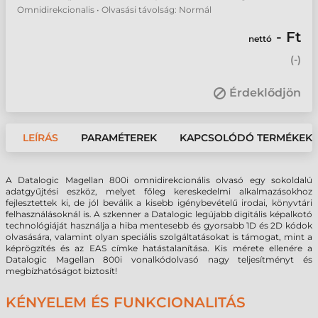
Omnidirekcionalis • Olvasási távolság: Normál
- Ft
nettó
(
-
)
Érdeklődjön
LEÍRÁS
PARAMÉTEREK
KAPCSOLÓDÓ TERMÉKEK
A Datalogic Magellan 800i omnidirekcionális olvasó egy sokoldalú
adatgyűjtési eszköz, melyet főleg kereskedelmi alkalmazásokhoz
fejlesztettek ki, de jól beválik a kisebb igénybevételű irodai, könyvtári
felhasználásoknál is. A szkenner a Datalogic legújabb digitális képalkotó
technológiáját használja a hiba mentesebb és gyorsabb 1D és 2D kódok
olvasására, valamint olyan speciális szolgáltatásokat is támogat, mint a
képrögzítés és az EAS címke hatástalanítása. Kis mérete ellenére a
Datalogic Magellan 800i vonalkódolvasó nagy teljesítményt és
megbízhatóságot biztosít!
KÉNYELEM ÉS FUNKCIONALITÁS