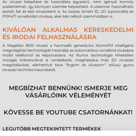
Az olvasó telepítése és használata egyszerű, nem igényel komoly
szakértelmet, így könnyen üzembe helyezhető. A szkenner használható
asztali, fali és kézi olvasóként is. Az összes ismert 1D, 2D (opcionális) és
PDF417 vonalkódot olvassa, akár kéz nélküli üzemmódban is.
KIVÁLÓAN ALKALMAS KERESKEDELMI
ÉS IRODAI FELHASZNÁLÁSRA
A Magellan 800i olvasó a harmadik generációs IllumixTM intelligens
megvilágítási technológiát használja az automatikus vonalkód olvasásra
mobil telefonról és képolvasásra. Az Illumix technológia hihetetlen
mozgás toleranciával is rendelkezik, meghaladva más 2D olvasási
megoldásokat, elérhetővé téve "fogom és olvasom" stílusú gyors
olvasási technika használatát.
MEGBÍZHAT BENNÜNK! ISMERJE MEG
VÁSÁRLÓINK VÉLEMÉNYÉT
KÖVESSE BE YOUTUBE CSATORNÁNKAT!
LEGUTÓBB MEGTEKINTETT TERMÉKEK