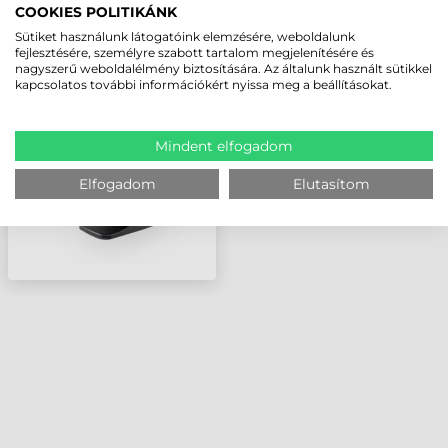
COOKIES POLITIKÁNK
Sütiket használunk látogatóink elemzésére, weboldalunk
DATALOGIC MAGELLAN
fejlesztésére, személyre szabott tartalom megjelenítésére és
800I
nagyszerű weboldalélmény biztosítására. Az általunk használt sütikkel
VONALKÓDOLVASÓ
kapcsolatos további információkért nyissa meg a beállításokat.
Mindent elfogadom
Elfogadom
Elutasítom