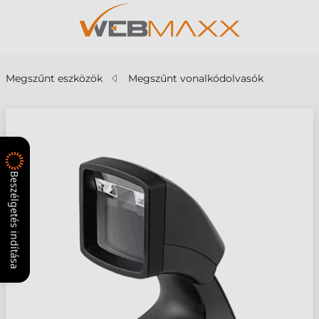
Megszűnt eszközök
Megszűnt vonalkódolvasók
Beszélgetés indítása