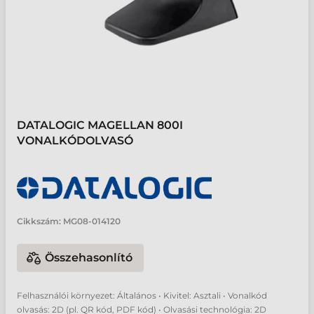
DATALOGIC MAGELLAN 800I
VONALKÓDOLVASÓ
Cikkszám:
MG08-014120
Összehasonlító
Felhasználói környezet: Általános • Kivitel: Asztali • Vonalkód
olvasás: 2D (pl. QR kód, PDF kód) • Olvasási technológia: 2D