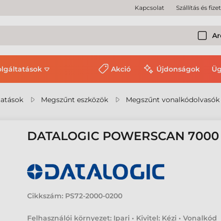
Kapcsolat
Szállítás és fize
Ar
olgáltatások
Akció
Újdonságok
Üg
tatások
Megszűnt eszközök
Megszűnt vonalkódolvasók
DATALOGIC POWERSCAN 700
Cikkszám:
PS72-2000-0200
Felhasználói környezet: Ipari • Kivitel: Kézi • Vonalkód