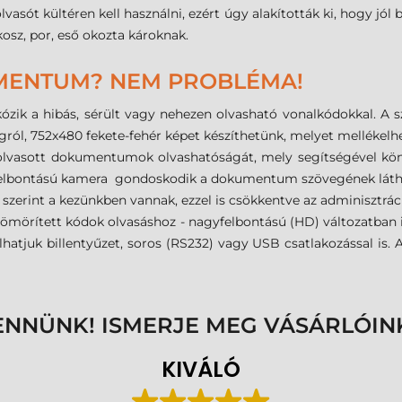
lvasót kültéren kell használni, ezért úgy alakították ki, hogy jól
 kosz, por, eső okozta károknak.
MENTUM? NEM PROBLÉMA!
k a hibás, sérült vagy nehezen olvasható vonalkódokkal. A sz
gról, 752x480 fekete-fehér képet készíthetünk, melyet mellékel
eolvasott dokumentumok olvashatóságát, mely segítségével könn
y felbontású kamera gondoskodik a dokumentum szövegének láthat
zerint a kezünkben vannak, ezzel is csökkentve az adminisztráció
tömörített kódok olvasáshoz - nagyfelbontású (HD) változatban i
lhatjuk billentyűzet, soros (RS232) vagy USB csatlakozással i
ENNÜNK! ISMERJE MEG VÁSÁRLÓIN
KIVÁLÓ