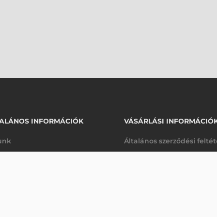
ALÁNOS INFORMÁCIÓK
VÁSÁRLÁSI INFORMÁCIÓ
unk
Általános szerződési felté
rhetőségek
Adatkezelési tájékoztató
 VONALKÓDOLVASÓ
arancia
Szállítási és fizetési feltét
Érdeklődjön
K
Jogi nyilatkozat
káink
Elállás a szerződéstől