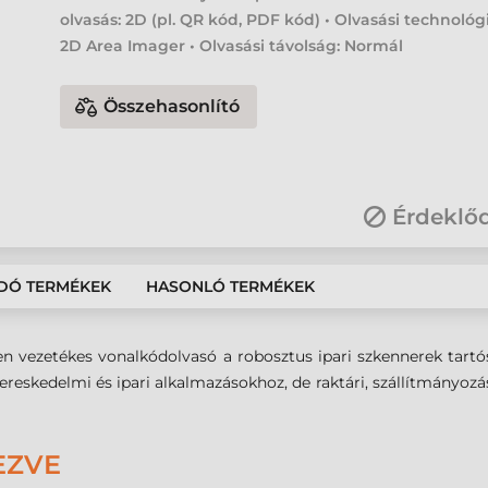
olvasás: 2D (pl. QR kód, PDF kód) • Olvasási technológ
2D Area Imager • Olvasási távolság: Normál
Összehasonlító
Érdeklő
DÓ TERMÉKEK
HASONLÓ TERMÉKEK
 vezetékes vonalkódolvasó a robosztus ipari szkennerek tartó
kereskedelmi és ipari alkalmazásokhoz, de raktári, szállítmányozási
EZVE