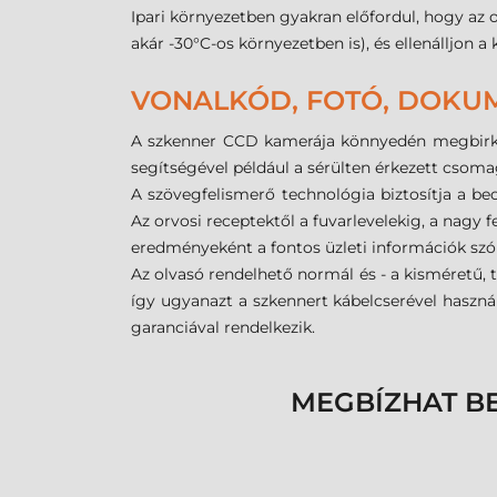
Ipari környezetben gyakran előfordul, hogy az o
akár -30°C-os környezetben is), és ellenálljon a
VONALKÓD, FOTÓ, DOKU
A szkenner CCD kamerája könnyedén megbirkózi
segítségével például a sérülten érkezett csoma
A szövegfelismerő technológia biztosítja a b
Az orvosi receptektől a fuvarlevelekig, a nag
eredményeként a fontos üzleti információk szó s
Az olvasó rendelhető normál és - a kisméretű, 
így ugyanazt a szkennert kábelcserével haszná
garanciával rendelkezik.
MEGBÍZHAT B