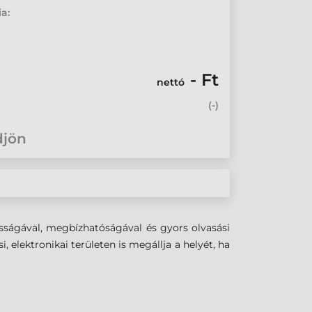
ia:
- Ft
nettó
(
-
)
djön
sságával, megbízhatóságával és gyors olvasási
, elektronikai területen is megállja a helyét, ha