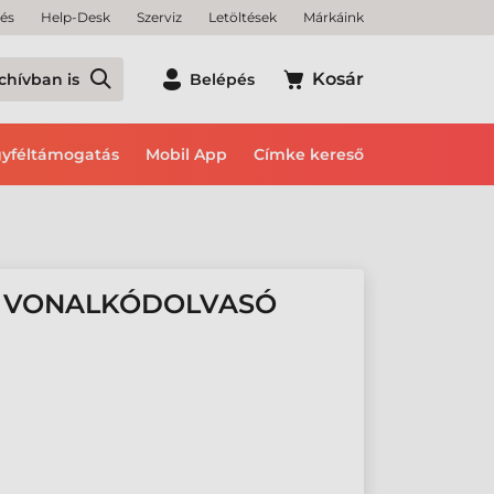
tés
Help-Desk
Szerviz
Letöltések
Márkáink
Kosár
chívban is
Belépés
yféltámogatás
Mobil App
Címke kereső
0 VONALKÓDOLVASÓ