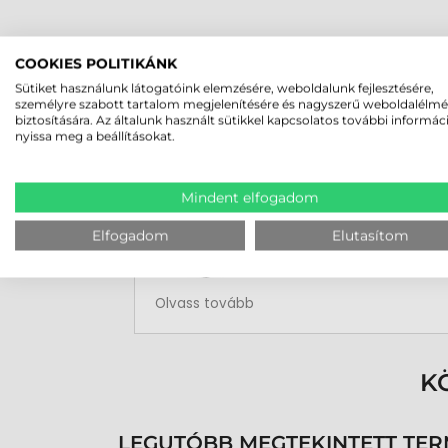
COOKIES POLITIKÁNK
Sütiket használunk látogatóink elemzésére, weboldalunk fejlesztésére,
személyre szabott tartalom megjelenítésére és nagyszerű weboldalélm
biztosítására. Az általunk használt sütikkel kapcsolatos további informác
Rucska Dániel
nyissa meg a beállításokat.
2026-05-29
Mindent elfogadom
Elfogadom
Elutasítom
Rendben volt a rendelésem
Olvass tovább
K
LEGUTÓBB MEGTEKINTETT TE