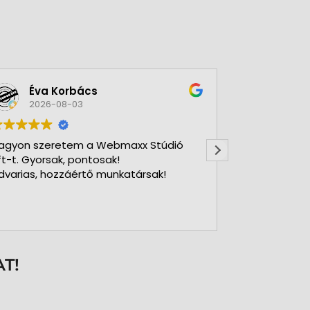
Éva Korbács
A bol
2026-08-03
2026-
agyon szeretem a Webmaxx Stúdió
Gyors precíz
ft-t. Gyorsak, pontosak!
dvarias, hozzáértő munkatársak!
T!