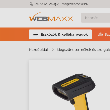
m_phone
m_email
+36 33 631 240
info@webmaxx.hu
Eszközök & kellékanyagok
Sz
Kezdőoldal
Megszűnt termékek és szolgál