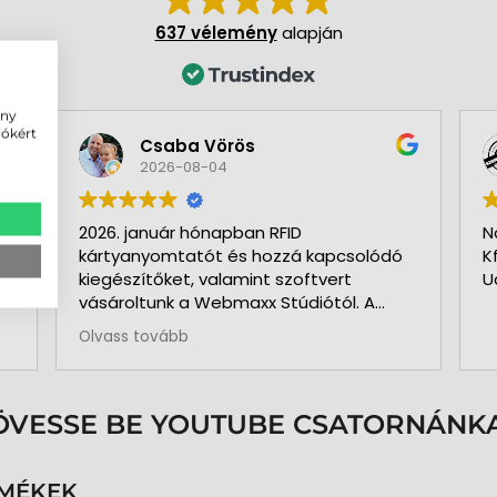
637 vélemény
alapján
ény
iókért
Csaba Vörös
2026-08-04
2026. január hónapban RFID
N
kártyanyomtatót és hozzá kapcsolódó
K
kiegészítőket, valamint szoftvert
U
vásároltunk a Webmaxx Stúdiótól. A
beszerzés megkezdése előtt segítettek
Olvass tovább
az igényeink szerinti típus
kiválasztásában. Minden rendben és
pontosan zajlott. Kollégájuk
személyesen üzemelte be a nyomtatót
ÖVESSE BE YOUTUBE CSATORNÁNKA
és a hozzá kapcsolódó szoftvert. Pár
hónap használat és 3.000 kártya
nyomtatása után is teljesen meg
RMÉKEK