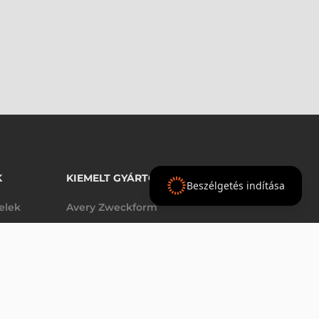
K
KIEMELT GYÁRTÓINK
Beszélgetés indítása
telek
Avery Zweckform
Datalogic
- Ft
nettó
elek
Epson
(
-
)
Godex
Tezeko