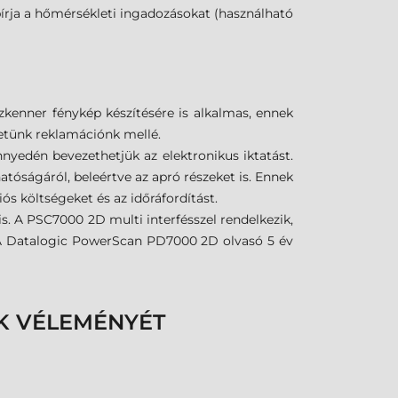
 bírja a hőmérsékleti ingadozásokat (használható
kenner fénykép készítésére is alkalmas, ennek
hetünk reklamációnk mellé.
yedén bevezethetjük az elektronikus iktatást.
óságáról, beleértve az apró részeket is. Ennek
s költségeket és az időráfordítást.
s. A PSC7000 2D multi interfésszel rendelkezik,
s. A Datalogic PowerScan PD7000 2D olvasó 5 év
K VÉLEMÉNYÉT