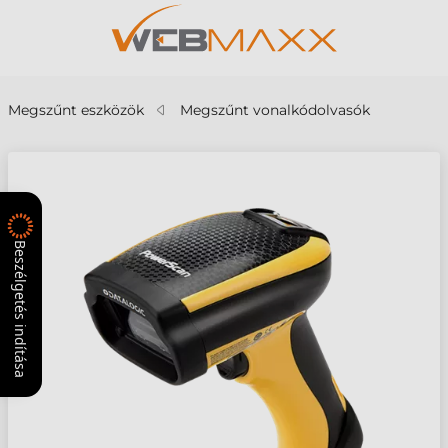
Megszűnt eszközök
Megszűnt vonalkódolvasók
Beszélgetés indítása