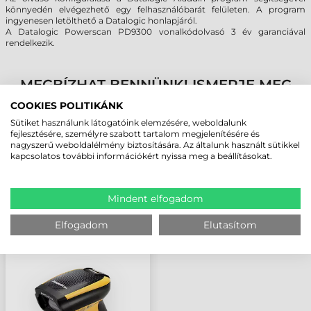
könnyedén elvégezhető egy felhasználóbarát felületen. A program
ingyenesen letölthető a Datalogic honlapjáról.
A Datalogic Powerscan PD9300 vonalkódolvasó 3 év garanciával
rendelkezik.
MEGBÍZHAT BENNÜNK! ISMERJE MEG
VÁSÁRLÓINK VÉLEMÉNYÉT
COOKIES POLITIKÁNK
Sütiket használunk látogatóink elemzésére, weboldalunk
fejlesztésére, személyre szabott tartalom megjelenítésére és
KÖVESSE BE YOUTUBE CSATORNÁNKAT!
nagyszerű weboldalélmény biztosítására. Az általunk használt sütikkel
kapcsolatos további információkért nyissa meg a beállításokat.
LEGUTÓBB MEGTEKINTETT TERMÉKEK
Mindent elfogadom
Elfogadom
Elutasítom
DATALOGIC
POWERSCAN PD9300
VONALKÓDOLVASÓ