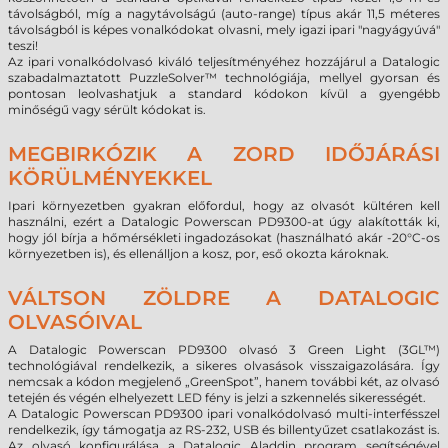
távolságból, míg a nagytávolságú (auto-range) típus akár 11,5 méteres
távolságból is képes vonalkódokat olvasni, mely igazi ipari "nagyágyúvá"
teszi!
Az ipari vonalkódolvasó kiváló teljesítményéhez hozzájárul a Datalogic
szabadalmaztatott PuzzleSolver™ technológiája, mellyel gyorsan és
pontosan leolvashatjuk a standard kódokon kívül a gyengébb
minőségű vagy sérült kódokat is.
MEGBIRKÓZIK A ZORD IDŐJÁRÁSI
KÖRÜLMÉNYEKKEL
Ipari környezetben gyakran előfordul, hogy az olvasót kültéren kell
használni, ezért a Datalogic Powerscan PD9300-at úgy alakították ki,
hogy jól bírja a hőmérsékleti ingadozásokat (használható akár -20°C-os
környezetben is), és ellenálljon a kosz, por, eső okozta károknak.
VÁLTSON ZÖLDRE A DATALOGIC
OLVASÓIVAL
A Datalogic Powerscan PD9300 olvasó 3 Green Light (3GL™)
technológiával rendelkezik, a sikeres olvasások visszaigazolására. Így
nemcsak a kódon megjelenő „GreenSpot”, hanem további két, az olvasó
tetején és végén elhelyezett LED fény is jelzi a szkennelés sikerességét.
A Datalogic Powerscan PD9300 ipari vonalkódolvasó multi-interfésszel
rendelkezik, így támogatja az RS-232, USB és billentyűzet csatlakozást is.
Az olvasó konfigurálása a Datalogic Aladdin program segítségével