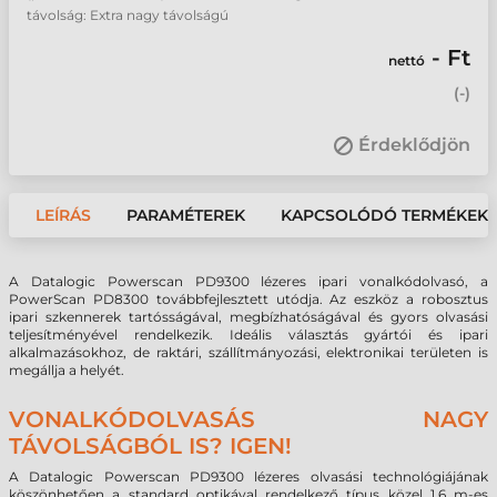
távolság: Extra nagy távolságú
- Ft
nettó
(
-
)
Érdeklődjön
LEÍRÁS
PARAMÉTEREK
KAPCSOLÓDÓ TERMÉKEK
A Datalogic Powerscan PD9300 lézeres ipari vonalkódolvasó, a
PowerScan PD8300 továbbfejlesztett utódja. Az eszköz a robosztus
ipari szkennerek tartósságával, megbízhatóságával és gyors olvasási
teljesítményével rendelkezik. Ideális választás gyártói és ipari
alkalmazásokhoz, de raktári, szállítmányozási, elektronikai területen is
megállja a helyét.
VONALKÓDOLVASÁS NAGY
TÁVOLSÁGBÓL IS? IGEN!
A Datalogic Powerscan PD9300 lézeres olvasási technológiájának
köszönhetően a standard optikával rendelkező típus közel 1,6 m-es