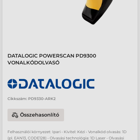
DATALOGIC POWERSCAN PD9300
VONALKÓDOLVASÓ
Cikkszám:
PD9330-ARK2
Összehasonlító
Felhasználói környezet: Ipari • Kivitel: Kézi • Vonalkód olvasás: 1D
(pl. EAN13, CODE128) • Olvasási technológia: 1D Laser • Olvasási