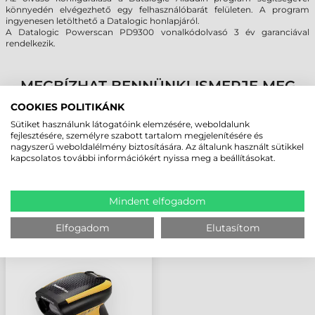
könnyedén elvégezhető egy felhasználóbarát felületen. A program
ingyenesen letölthető a Datalogic honlapjáról.
A Datalogic Powerscan PD9300 vonalkódolvasó 3 év garanciával
rendelkezik.
MEGBÍZHAT BENNÜNK! ISMERJE MEG
VÁSÁRLÓINK VÉLEMÉNYÉT
COOKIES POLITIKÁNK
Sütiket használunk látogatóink elemzésére, weboldalunk
fejlesztésére, személyre szabott tartalom megjelenítésére és
KÖVESSE BE YOUTUBE CSATORNÁNKAT!
nagyszerű weboldalélmény biztosítására. Az általunk használt sütikkel
kapcsolatos további információkért nyissa meg a beállításokat.
LEGUTÓBB MEGTEKINTETT TERMÉKEK
Mindent elfogadom
Elfogadom
Elutasítom
DATALOGIC
POWERSCAN PD9300
VONALKÓDOLVASÓ