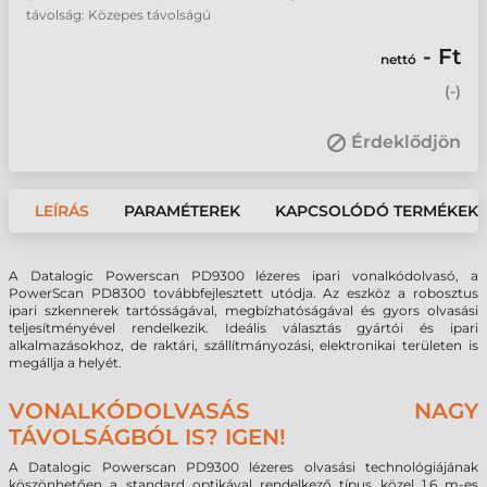
távolság: Közepes távolságú
- Ft
nettó
(
-
)
Érdeklődjön
LEÍRÁS
PARAMÉTEREK
KAPCSOLÓDÓ TERMÉKEK
A Datalogic Powerscan PD9300 lézeres ipari vonalkódolvasó, a
PowerScan PD8300 továbbfejlesztett utódja. Az eszköz a robosztus
ipari szkennerek tartósságával, megbízhatóságával és gyors olvasási
teljesítményével rendelkezik. Ideális választás gyártói és ipari
alkalmazásokhoz, de raktári, szállítmányozási, elektronikai területen is
megállja a helyét.
VONALKÓDOLVASÁS NAGY
TÁVOLSÁGBÓL IS? IGEN!
A Datalogic Powerscan PD9300 lézeres olvasási technológiájának
köszönhetően a standard optikával rendelkező típus közel 1,6 m-es