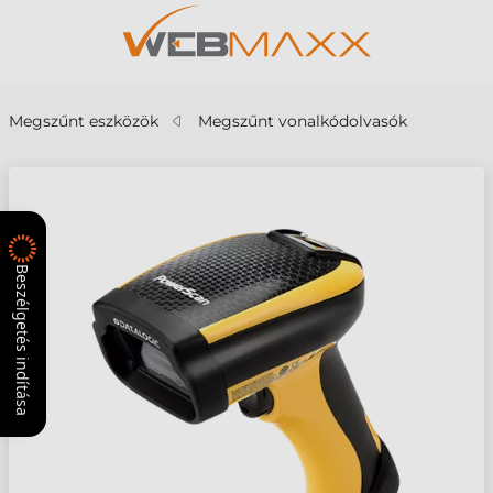
Megszűnt eszközök
Megszűnt vonalkódolvasók
Beszélgetés indítása