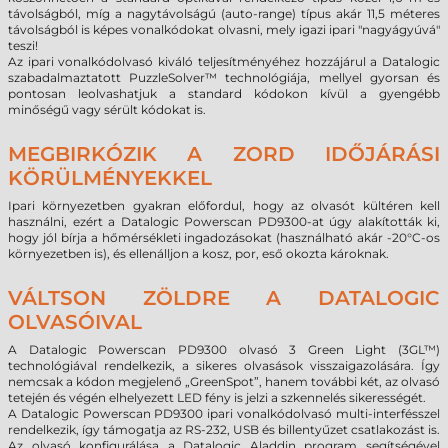
távolságból, míg a nagytávolságú (auto-range) típus akár 11,5 méteres
távolságból is képes vonalkódokat olvasni, mely igazi ipari "nagyágyúvá"
teszi!
Az ipari vonalkódolvasó kiváló teljesítményéhez hozzájárul a Datalogic
szabadalmaztatott PuzzleSolver™ technológiája, mellyel gyorsan és
pontosan leolvashatjuk a standard kódokon kívül a gyengébb
minőségű vagy sérült kódokat is.
MEGBIRKÓZIK A ZORD IDŐJÁRÁSI
KÖRÜLMÉNYEKKEL
Ipari környezetben gyakran előfordul, hogy az olvasót kültéren kell
használni, ezért a Datalogic Powerscan PD9300-at úgy alakították ki,
hogy jól bírja a hőmérsékleti ingadozásokat (használható akár -20°C-os
környezetben is), és ellenálljon a kosz, por, eső okozta károknak.
VÁLTSON ZÖLDRE A DATALOGIC
OLVASÓIVAL
A Datalogic Powerscan PD9300 olvasó 3 Green Light (3GL™)
technológiával rendelkezik, a sikeres olvasások visszaigazolására. Így
nemcsak a kódon megjelenő „GreenSpot”, hanem további két, az olvasó
tetején és végén elhelyezett LED fény is jelzi a szkennelés sikerességét.
A Datalogic Powerscan PD9300 ipari vonalkódolvasó multi-interfésszel
rendelkezik, így támogatja az RS-232, USB és billentyűzet csatlakozást is.
Az olvasó konfigurálása a Datalogic Aladdin program segítségével