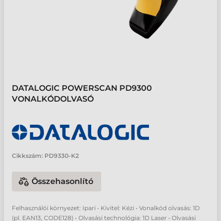
DATALOGIC POWERSCAN PD9300
VONALKÓDOLVASÓ
Cikkszám:
PD9330-K2
Összehasonlító
Felhasználói környezet: Ipari • Kivitel: Kézi • Vonalkód olvasás: 1D
(pl. EAN13, CODE128) • Olvasási technológia: 1D Laser • Olvasási