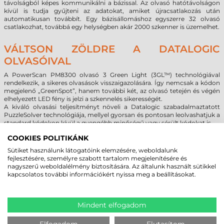
távolságból képes kommunikálni a bázissal. Az olvasó hatótávolságon
kívül is tudja gyűjteni az adatokat, amiket újracsatlakozás után
automatikusan továbbít. Egy bázisállomáshoz egyszerre 32 olvasó
csatlakozhat, továbbá egy helységben akár 2000 szkenner is üzemelhet.
VÁLTSON ZÖLDRE A DATALOGIC
OLVASÓIVAL
A PowerScan PM8300 olvasó 3 Green Light (3GL™) technológiával
rendelkezik, a sikeres olvasások visszaigazolására. Így nemcsak a kódon
megjelenő „GreenSpot”, hanem további két, az olvasó tetején és végén
elhelyezett LED fény is jelzi a szkennelés sikerességét.
A kiváló olvasási teljesítményt növeli a Datalogic szabadalmaztatott
PuzzleSolver technológiája, mellyel gyorsan és pontosan leolvashatjuk a
standard kódokon kívül a gyengébb minőségű vagy sérült kódokat is.
COOKIES POLITIKÁNK
Az olvasó konfigurálása a Datalogic Aladdin program segítségével
végezhetjük, mely ingyenesen elérhető a Datalogic honlapján. A
Sütiket használunk látogatóink elemzésére, weboldalunk
PowerScan PM8300 vonalkódolvasó 3 év garanciával rendelkezik.
fejlesztésére, személyre szabott tartalom megjelenítésére és
nagyszerű weboldalélmény biztosítására. Az általunk használt sütikkel
kapcsolatos további információkért nyissa meg a beállításokat.
MEGBÍZHAT BENNÜNK! ISMERJE MEG
VÁSÁRLÓINK VÉLEMÉNYÉT
Mindent elfogadom
Elfogadom
Elutasítom