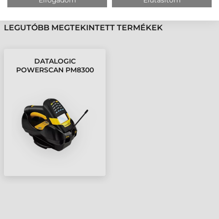
KÖVESSE BE YOUTUBE CSATORNÁNKAT!
LEGUTÓBB MEGTEKINTETT TERMÉKEK
DATALOGIC
POWERSCAN PM8300
VONALKÓDOLVASÓ