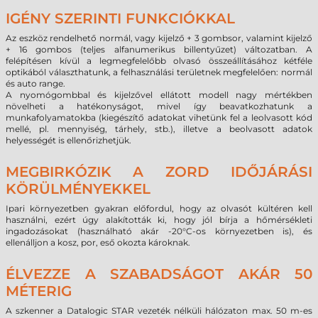
IGÉNY SZERINTI FUNKCIÓKKAL
Az eszköz rendelhető normál, vagy kijelző + 3 gombsor, valamint kijelző
+ 16 gombos (teljes alfanumerikus billentyűzet) változatban. A
felépítésen kívül a legmegfelelőbb olvasó összeállításához kétféle
optikából választhatunk, a felhasználási területnek megfelelően: normál
és auto range.
A nyomógombbal és kijelzővel ellátott modell nagy mértékben
növelheti a hatékonyságot, mivel így beavatkozhatunk a
munkafolyamatokba (kiegészítő adatokat vihetünk fel a leolvasott kód
mellé, pl. mennyiség, tárhely, stb.), illetve a beolvasott adatok
helyességét is ellenőrizhetjük.
MEGBIRKÓZIK A ZORD IDŐJÁRÁSI
KÖRÜLMÉNYEKKEL
Ipari környezetben gyakran előfordul, hogy az olvasót kültéren kell
használni, ezért úgy alakították ki, hogy jól bírja a hőmérsékleti
ingadozásokat (használható akár -20°C-os környezetben is), és
ellenálljon a kosz, por, eső okozta károknak.
ÉLVEZZE A SZABADSÁGOT AKÁR 50
MÉTERIG
A szkenner a Datalogic STAR vezeték nélküli hálózaton max. 50 m-es