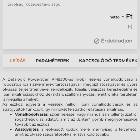
távolság: Közepes távolságú
- Ft
nettó
(
-
)
Érdeklődjön
LEÍRÁS
PARAMÉTEREK
KAPCSOLÓDÓ TERMÉKEK
A Datalogic PowerScan PM8300-as mobil lézeres vonalkódolvasó a
robosztus ipari szkennerek tartósságával, megbízhatóságával és gyors
olvasási teljesítményével rendelkezik. Ideális választás kereskedelmi és
ipari alkalmazásokhoz, de raktári, szállítmányozási, elektronikai területen
is megállja a helyét.
Az eszköz egyesíti a vezeték nélküli ipari vonalkódolvasók és az
adatgyűjtők funkcióit, így mindkét feladatkör ellátására alkalmas.
Vonalkódolvasás:
szkenneléssel vagy manuálisan billentyűzetről
rögzíthetjük az adatot, amit az „Enter” gomb megnyomásakor
továbbít az eszköz
Adatgyűjtés:
a leolvasott kódok mellé mennyiség is felvehető,
amit az olvasó szeparátorokkal ellátva küld tovább