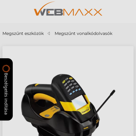
Megszűnt eszközök
Megszűnt vonalkódolvasók
Beszélgetés indítása