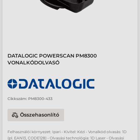
DATALOGIC POWERSCAN PM8300
VONALKÓDOLVASÓ
Cikkszám:
PM8300-433
Összehasonlító
Felhasználói környezet: Ipari • Kivitel: Kézi • Vonalkód olvasás: 1D
(pl. EAN13, CODE128) • Olvasási technológia: 1D Laser • Olvasási