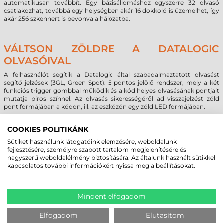
automatikusan továbbít. Egy bázisállomáshoz egyszerre 32 olvasó
csatlakozhat, továbbá egy helységben akár 16 dokkoló is üzemelhet, így
akár 256 szkennert is bevonva a hálózatba.
VÁLTSON ZÖLDRE A DATALOGIC
OLVASÓIVAL
A felhasználót segítik a Datalogic által szabadalmaztatott olvasást
segítő jelzések (3GL, Green Spot): 5 pontos jelölő rendszer, mely a két
funkciós trigger gombbal működik és a kód helyes olvasásának pontjait
mutatja piros színnel. Az olvasás sikerességéről ad visszajelzést zöld
pont formájában a kódon, ill. az eszközön egy zöld LED formájában.
Az olvasó konfigurálása a Datalogic Aladdin program segítségével
COOKIES POLITIKÁNK
végezhetjük, mely ingyenesen elérhető a Datalogic honlapján. A
PowerScan PM8500 vonalkódolvasó 3 év garanciával rendelkezik.
Sütiket használunk látogatóink elemzésére, weboldalunk
fejlesztésére, személyre szabott tartalom megjelenítésére és
nagyszerű weboldalélmény biztosítására. Az általunk használt sütikkel
kapcsolatos további információkért nyissa meg a beállításokat.
MEGBÍZHAT BENNÜNK! ISMERJE MEG
VÁSÁRLÓINK VÉLEMÉNYÉT
Mindent elfogadom
KÖVESSE BE YOUTUBE CSATORNÁNKAT!
Elfogadom
Elutasítom