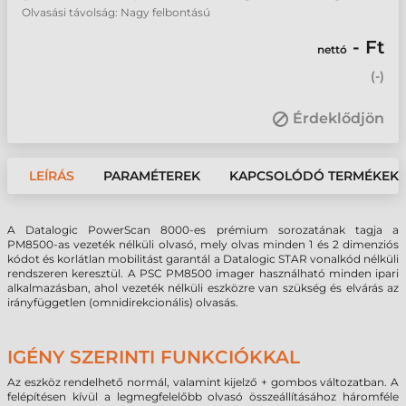
Olvasási távolság: Nagy felbontású
- Ft
nettó
(
-
)
Érdeklődjön
LEÍRÁS
PARAMÉTEREK
KAPCSOLÓDÓ TERMÉKEK
A Datalogic PowerScan 8000-es prémium sorozatának tagja a
PM8500-as vezeték nélküli olvasó, mely olvas minden 1 és 2 dimenziós
kódot és korlátlan mobilitást garantál a Datalogic STAR vonalkód nélküli
rendszeren keresztül. A PSC PM8500 imager használható minden ipari
alkalmazásban, ahol vezeték nélküli eszközre van szükség és elvárás az
irányfüggetlen (omnidirekcionális) olvasás.
IGÉNY SZERINTI FUNKCIÓKKAL
Az eszköz rendelhető normál, valamint kijelző + gombos változatban. A
felépítésen kívül a legmegfelelőbb olvasó összeállításához háromféle