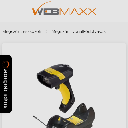
Megszűnt eszközök
Megszűnt vonalkódolvasók
Beszélgetés indítása