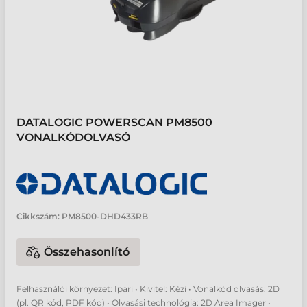
DATALOGIC POWERSCAN PM8500
VONALKÓDOLVASÓ
Cikkszám:
PM8500-DHD433RB
Összehasonlító
Felhasználói környezet: Ipari • Kivitel: Kézi • Vonalkód olvasás: 2D
(pl. QR kód, PDF kód) • Olvasási technológia: 2D Area Imager •