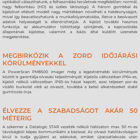
optikából választhatunk, a felhasználási területnek megfelelően: normál,
nagy felbontású (HD) és széles látószögű. A három gombbal és
kijelzővel ellátott modell nagy mértékben növelheti a hatékonyságot,
mivel így beavatkozhatunk a munkafolyamatokba, illetve a beolvasott
adatok helyességét is ellenőrizhetjük. A kijelző további hasznos
funkciója az akkumulátor töltöttségi szintjének, a kapcsolódás
állapotának kijelzése, valamint a bázis által küldött üzenetek
megjelenítése.
MEGBIRKÓZIK A ZORD IDŐJÁRÁSI
KÖRÜLMÉNYEKKEL
A PowerScan PM8500 imager még a legextrémebb körülmények
között is garantálja olvasási teljesítményét. Kijelzős változatban IP64-es,
kijelző nélküli változatban IP65-ös házat kapott, azaz teljesen por-és
vízálló burkolat védi az olvasót, továbbá a belső alkatrészeket stabil
gumírozás óvja.
ÉLVEZZE A SZABADSÁGOT AKÁR 50
MÉTERIG
A szkenner a Datalogic STAR vezeték nélküli hálózaton max. 50 m-es
távolságból képes kommunikálni a bázissal. Az olvasó hatótávolságon
kívül is tudja gyűjteni az adatokat, amiket újracsatlakozás után