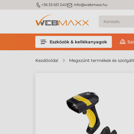
m_phone
m_email
+36 33 631 240
info@webmaxx.hu
Eszközök & kellékanyagok
Sz
Kezdőoldal
Megszűnt termékek és szolgál