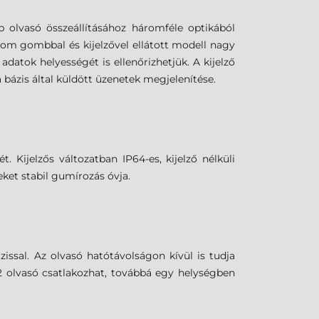
b olvasó összeállításához háromféle optikából
árom gombbal és kijelzővel ellátott modell nagy
atok helyességét is ellenőrizhetjük. A kijelző
 bázis által küldött üzenetek megjelenítése.
Kijelzős változatban IP64-es, kijelző nélküli
eket stabil gumírozás óvja.
ssal. Az olvasó hatótávolságon kívül is tudja
2 olvasó csatlakozhat, továbbá egy helységben