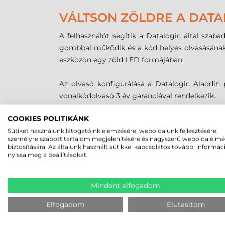
VÁLTSON ZÖLDRE A DATA
A felhasználót segítik a Datalogic által szaba
gombbal működik és a kód helyes olvasásának po
eszközön egy zöld LED formájában.
Az olvasó konfigurálása a Datalogic Aladdi
vonalkódolvasó 3 év garanciával rendelkezik.
COOKIES POLITIKÁNK
MEGBÍZHAT B
Sütiket használunk látogatóink elemzésére, weboldalunk fejlesztésére,
személyre szabott tartalom megjelenítésére és nagyszerű weboldalélm
biztosítására. Az általunk használt sütikkel kapcsolatos további informác
nyissa meg a beállításokat.
Mindent elfogadom
Elfogadom
Elutasítom