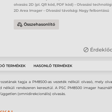
olvasás: 2D (pl. QR kód, PDF kód) • Olvasási technológ
2D Area Imager • Olvasási távolság: Nagy felbontású
Összehasonlító
Érdeklő
DÓ TERMÉKEK
HASONLÓ TERMÉKEK
atának tagja a PM8500-as vezeték nélküli olvasó, mely olva
d nélküli rendszeren keresztül. A PSC PM8500 imager használ
yfüggetlen (omnidirekcionális) olvasás.