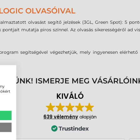
LOGIC OLVASÓIVAL
dalmaztatott olvasást segítő jelzések (3GL, Green Spot): 5 pont
ntjait mutatja piros színnel. Az olvasás sikerességéről ad viss
n program segítségével végezhetjük, mely ingyenesen elérhet
ENNÜNK! ISMERJE MEG VÁSÁRLÓIN
ény
iókért
KIVÁLÓ
639 vélemény
alapján