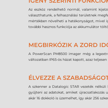
IGÉNY SZERINTI FUNKCIÓ
Az eszköz rendelhető normál, valamint kijelz
választhatunk, a felhasználási területnek megf
mértékben növelheti a hatékonyságot, mivel íg
további hasznos funkciója az akkumulátor töltöt
MEGBIRKÓZIK A ZORD I
A PowerScan PM8500 imager még a legextrémebb
változatban IP65-ös házat kapott, azaz teljesen 
ÉLVEZZE A SZABADSÁGOT
A szkenner a Datalogic STAR vezeték nélküli 
gyűjteni az adatokat, amiket újracsatlakozás
akár 16 dokkoló is üzemelhet, így akár 256 szke