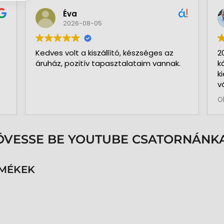
Éva
2026-08-05
Kedves volt a kiszállító, készséges az
2
áruház, pozitív tapasztalataim vannak.
k
k
v
b
O
a
k
p
s
ÖVESSE BE YOUTUBE CSATORNÁNKA
é
h
n
RMÉKEK
v
k
k
p
K