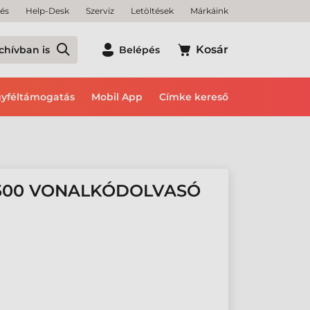
tés
Help-Desk
Szerviz
Letöltések
Márkáink
Kosár
chívban is
Belépés
yféltámogatás
Mobil App
Címke kereső
500 VONALKÓDOLVASÓ