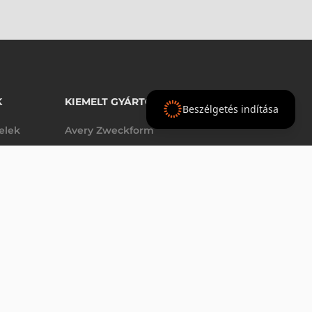
K
KIEMELT GYÁRTÓINK
Beszélgetés indítása
telek
Avery Zweckform
Datalogic
- Ft
nettó
elek
Epson
(
-
)
Godex
Tezeko
g
TSC
Zebra