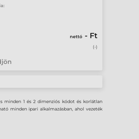
ia:
- Ft
nettó
(
-
)
djön
s minden 1 és 2 dimenziós kódot és korlátlan
ható minden ipari alkalmazásban, ahol vezeték