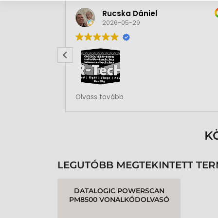
Rucska Dániel
2026-05-29
Rendben volt a rendelésem
Olvass tovább
K
LEGUTÓBB MEGTEKINTETT TE
DATALOGIC POWERSCAN
PM8500 VONALKÓDOLVASÓ