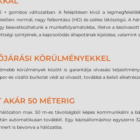
KKAL
ő + gombos változatban. A felépítésen kívül a legmegfelelőb
elelően: normál, nagy felbontású (HD) és széles látószögű. A h
y beavatkozhatunk a munkafolyamatokba, illetve a beolvasott ad
tségi szintjének, a kapcsolódás állapotának kijelzése, valamint a
DŐJÁRÁSI KÖRÜLMÉNYEKKEL
 körülmények között is garantálja olvasási teljesítményét. 
por-és vízálló burkolat védi az olvasót, továbbá a belső alkatrész
 AKÁR 50 MÉTERIG
hálózaton max. 50 m-es távolságból képes kommunikálni a bázi
 után automatikusan továbbít. Egy bázisállomáshoz egyszerre 3
nnert is bevonva a hálózatba.