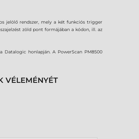
os jelölő rendszer, mely a két funkciós trigger
zajelzést zöld pont formájában a kódon, ill. az
ő a Datalogic honlapján. A PowerScan PM8500
K VÉLEMÉNYÉT