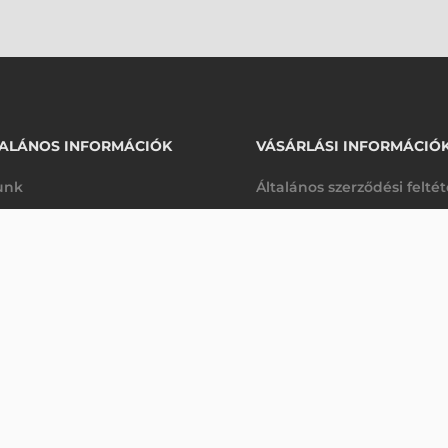
ALÁNOS INFORMÁCIÓK
VÁSÁRLÁSI INFORMÁCIÓ
unk
Általános szerződési felté
rhetőségek
Adatkezelési tájékoztató
00 VONALKÓDOLVASÓ
arancia
Szállítási és fizetési feltét
Érdeklődjön
K
Jogi nyilatkozat
káink
Elállás a szerződéstől
k végleges törlése
Utalásos fizetési lehetősé
p-Desk
Legyen viszonteladónk