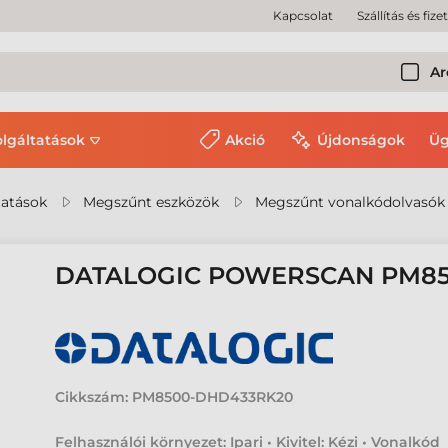
Kapcsolat
Szállítás és fize
Ar
olgáltatások
Akció
Újdonságok
Üg
tatások
Megszűnt eszközök
Megszűnt vonalkódolvasók
DATALOGIC POWERSCAN PM8
Cikkszám:
PM8500-DHD433RK20
Felhasználói környezet: Ipari • Kivitel: Kézi • Vonalkód