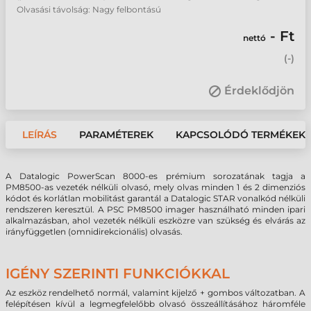
Olvasási távolság: Nagy felbontású
- Ft
nettó
(
-
)
Érdeklődjön
LEÍRÁS
PARAMÉTEREK
KAPCSOLÓDÓ TERMÉKEK
A Datalogic PowerScan 8000-es prémium sorozatának tagja a
PM8500-as vezeték nélküli olvasó, mely olvas minden 1 és 2 dimenziós
kódot és korlátlan mobilitást garantál a Datalogic STAR vonalkód nélküli
rendszeren keresztül. A PSC PM8500 imager használható minden ipari
alkalmazásban, ahol vezeték nélküli eszközre van szükség és elvárás az
irányfüggetlen (omnidirekcionális) olvasás.
IGÉNY SZERINTI FUNKCIÓKKAL
Az eszköz rendelhető normál, valamint kijelző + gombos változatban. A
felépítésen kívül a legmegfelelőbb olvasó összeállításához háromféle