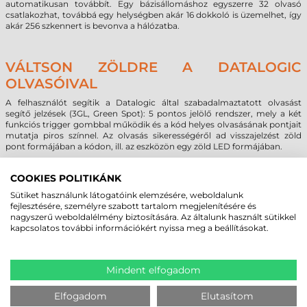
automatikusan továbbít. Egy bázisállomáshoz egyszerre 32 olvasó
csatlakozhat, továbbá egy helységben akár 16 dokkoló is üzemelhet, így
akár 256 szkennert is bevonva a hálózatba.
VÁLTSON ZÖLDRE A DATALOGIC
OLVASÓIVAL
A felhasználót segítik a Datalogic által szabadalmaztatott olvasást
segítő jelzések (3GL, Green Spot): 5 pontos jelölő rendszer, mely a két
funkciós trigger gombbal működik és a kód helyes olvasásának pontjait
mutatja piros színnel. Az olvasás sikerességéről ad visszajelzést zöld
pont formájában a kódon, ill. az eszközön egy zöld LED formájában.
Az olvasó konfigurálása a Datalogic Aladdin program segítségével
COOKIES POLITIKÁNK
végezhetjük, mely ingyenesen elérhető a Datalogic honlapján. A
PowerScan PM8500 vonalkódolvasó 3 év garanciával rendelkezik.
Sütiket használunk látogatóink elemzésére, weboldalunk
fejlesztésére, személyre szabott tartalom megjelenítésére és
nagyszerű weboldalélmény biztosítására. Az általunk használt sütikkel
kapcsolatos további információkért nyissa meg a beállításokat.
MEGBÍZHAT BENNÜNK! ISMERJE MEG
VÁSÁRLÓINK VÉLEMÉNYÉT
Mindent elfogadom
KÖVESSE BE YOUTUBE CSATORNÁNKAT!
Elfogadom
Elutasítom