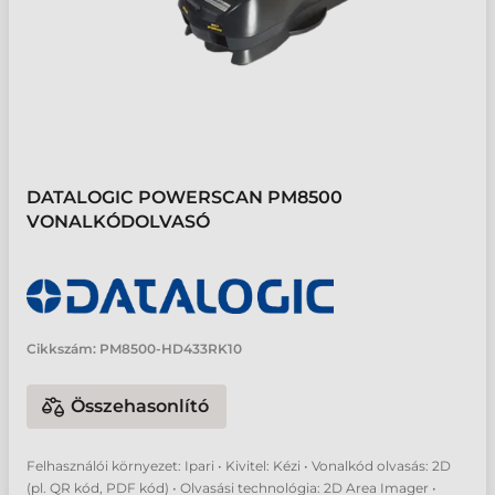
DATALOGIC POWERSCAN PM8500
VONALKÓDOLVASÓ
Cikkszám:
PM8500-HD433RK10
Összehasonlító
Felhasználói környezet: Ipari • Kivitel: Kézi • Vonalkód olvasás: 2D
(pl. QR kód, PDF kód) • Olvasási technológia: 2D Area Imager •