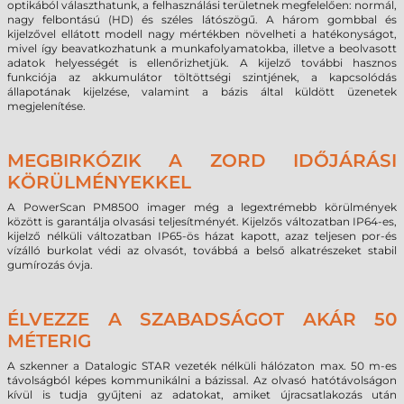
optikából választhatunk, a felhasználási területnek megfelelően: normál,
nagy felbontású (HD) és széles látószögű. A három gombbal és
kijelzővel ellátott modell nagy mértékben növelheti a hatékonyságot,
mivel így beavatkozhatunk a munkafolyamatokba, illetve a beolvasott
adatok helyességét is ellenőrizhetjük. A kijelző további hasznos
funkciója az akkumulátor töltöttségi szintjének, a kapcsolódás
állapotának kijelzése, valamint a bázis által küldött üzenetek
megjelenítése.
MEGBIRKÓZIK A ZORD IDŐJÁRÁSI
KÖRÜLMÉNYEKKEL
A PowerScan PM8500 imager még a legextrémebb körülmények
között is garantálja olvasási teljesítményét. Kijelzős változatban IP64-es,
kijelző nélküli változatban IP65-ös házat kapott, azaz teljesen por-és
vízálló burkolat védi az olvasót, továbbá a belső alkatrészeket stabil
gumírozás óvja.
ÉLVEZZE A SZABADSÁGOT AKÁR 50
MÉTERIG
A szkenner a Datalogic STAR vezeték nélküli hálózaton max. 50 m-es
távolságból képes kommunikálni a bázissal. Az olvasó hatótávolságon
kívül is tudja gyűjteni az adatokat, amiket újracsatlakozás után