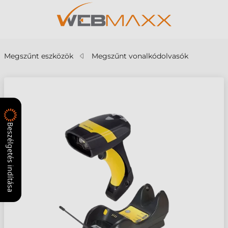
Megszűnt eszközök
Megszűnt vonalkódolvasók
Beszélgetés indítása