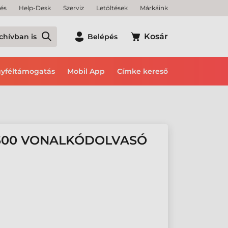
tés
Help-Desk
Szerviz
Letöltések
Márkáink
Kosár
chívban is
Belépés
yféltámogatás
Mobil App
Címke kereső
500 VONALKÓDOLVASÓ