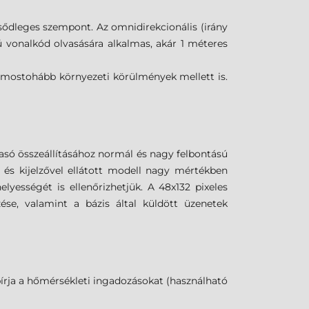
sődleges szempont. Az omnidirekcionális (irány
ú vonalkód olvasására alkalmas, akár 1 méteres
egmostohább környezeti körülmények mellett is.
vasó összeállításához normál és nagy felbontású
 és kijelzővel ellátott modell nagy mértékben
yességét is ellenőrizhetjük. A 48x132 pixeles
zése, valamint a bázis által küldött üzenetek
 bírja a hőmérsékleti ingadozásokat (használható