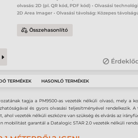
olvasás: 2D (pl. QR kód, PDF kód) • Olvasási technológ
2D Area Imager • Olvasási távolság: Közepes távolság
Összehasonlító
Érdeklő
DÓ TERMÉKEK
HASONLÓ TERMÉKEK
atának tagja a PM9500-as vezeték nélküli olvasó, mely a korá
zhatóságával és gyors olvasási teljesítményével rendelkezik. A 
, ahol vezeték nélküli eszközre van szükség és elvárás az irányf
n mobilitást garantál a Datalogic STAR 2.0 vezeték nélküli rends