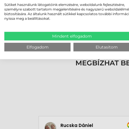
PM9530-HP (High Performance): az össze
Sütiket használunk látogatóink elemzésére, weboldalunk fejlesztésére,
személyre szabott tartalom megjelenítésére és nagyszerű weboldalélm
mil-ig 1D kódoknál) egyedülálló olvasási 
biztosítására. Az általunk használt sütikkel kapcsolatos további informác
nyissa meg a beállításokat.
A PowerScan PM9500-as olvasó multi-interféssz
Mindent elfogadom
Az olvasó konfigurálása a Datalogic Aladdin p
Datalogic honlapjáról. A PowerScan PM9500 von
Elfogadom
Elutasítom
MEGBÍZHAT B
Rucska Dániel