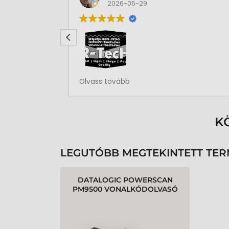
2026-05-29
Rendben volt a rendelésem
Olvass tovább
K
LEGUTÓBB MEGTEKINTETT TE
DATALOGIC POWERSCAN
PM9500 VONALKÓDOLVASÓ