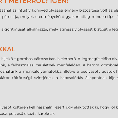
1 MÉTERRŐL? IGEN!
ánál az intuitív könnyed olvasási élmény biztosítása volt az el
kel párosítja, melyek eredményeként gyakorlatilag minden típus
algoritmusát alkalmazza, mely agresszív olvasást biztosít a l
KKAL
s kijelző + gombos változatban is elérhető. A legmegfelelőbb ol
nk, a felhasználási területnek megfelelően. A három gombbal
ozhatunk a munkafolyamatokba, illetve a beolvasott adatok hel
átor töltöttségi szintjének, a kapcsolódás állapotának kijel
lvasót kültéren kell használni, ezért úgy alakították ki, hogy jól
 kosz, por, eső okozta károknak.