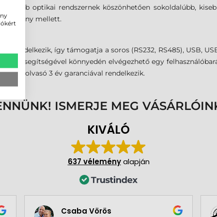
tettebb optikai rendszernek köszönhetően sokoldalúbb, kisebb
ény
tartomány mellett.
iókért
el rendelkezik, így támogatja a soros (RS232, RS485), USB, USB
rogram segítségével könnyedén elvégezhető egy felhasználóbará
alkódolvasó 3 év garanciával rendelkezik.
ENNÜNK! ISMERJE MEG VÁSÁRLÓIN
KIVÁLÓ
637 vélemény
alapján
Csaba Vörös