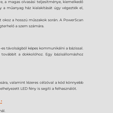
re, a magas olvasási teljesítménye, kiemelkedő
így a műanyag ház kialakítását úgy végezték el,
got okoz a hosszú műszakok során. A PowerScan
egterhelő a szem számára.
-es távolságból képes kommunikálni a bázissal.
n továbbít a dokkolóhoz. Egy bázisállomáshoz
sára, valamint lézeres célzóval a kód könnyebb
helyezett LED fény is segíti a felhasználót.
:
ál.