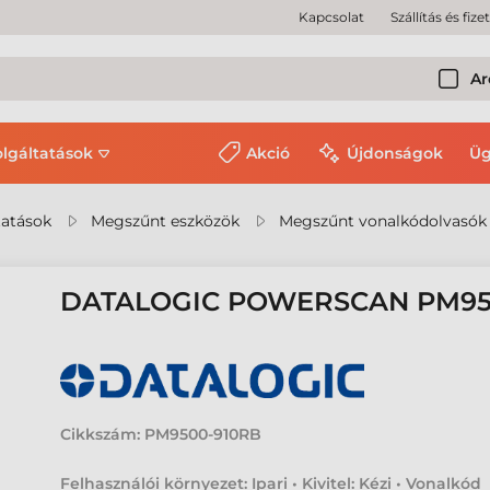
Kapcsolat
Szállítás és fize
Ar
olgáltatások
Akció
Újdonságok
Üg
tatások
Megszűnt eszközök
Megszűnt vonalkódolvasók
DATALOGIC POWERSCAN PM9
Cikkszám:
PM9500-910RB
Felhasználói környezet: Ipari • Kivitel: Kézi • Vonalkód