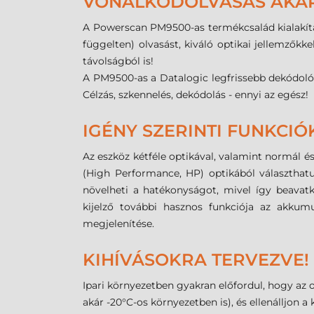
VONALKÓDOLVASÁS AKÁR 
A Powerscan PM9500-as termékcsalád kialakítás
függelten) olvasást, kiváló optikai jellemzők
távolságból is!
A PM9500-as a Datalogic legfrissebb dekódoló 
Célzás, szkennelés, dekódolás - ennyi az egész!
IGÉNY SZERINTI FUNKCIÓ
Az eszköz kétféle optikával, valamint normál é
(High Performance, HP) optikából választhatu
növelheti a hatékonyságot, mivel így beavatk
kijelző további hasznos funkciója az akkumul
megjelenítése.
KIHÍVÁSOKRA TERVEZVE!
Ipari környezetben gyakran előfordul, hogy az o
akár -20°C-os környezetben is), és ellenálljon a