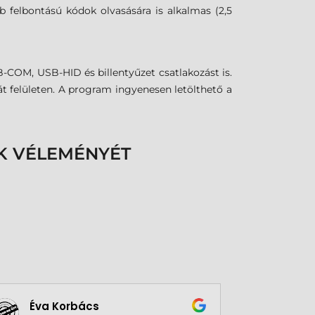
 felbontású kódok olvasására is alkalmas (2,5
-COM, USB-HID és billentyűzet csatlakozást is.
t felületen. A program ingyenesen letölthető a
K VÉLEMÉNYÉT
Éva Korbács
A bol