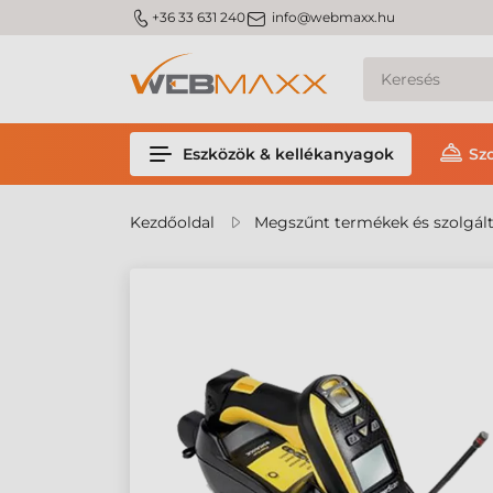
m_phone
m_email
+36 33 631 240
info@webmaxx.hu
Eszközök & kellékanyagok
Sz
Kezdőoldal
Megszűnt termékek és szolgál