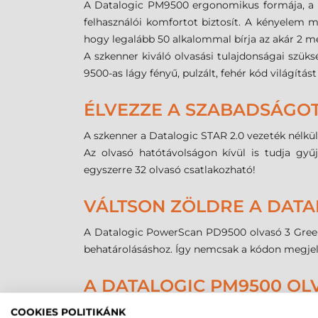
A Datalogic PM9500 ergonomikus formája, a mar
felhasználói komfortot biztosít. A kényelem me
hogy legalább 50 alkalommal bírja az akár 2 m
A szkenner kiváló olvasási tulajdonságai szü
9500-as lágy fényű, pulzált, fehér kód világítá
ÉLVEZZE A SZABADSÁGOT 
A szkenner a Datalogic STAR 2.0 vezeték nélkü
Az olvasó hatótávolságon kívül is tudja gyű
egyszerre 32 olvasó csatlakozható!
VÁLTSON ZÖLDRE A DATA
A Datalogic PowerScan PD9500 olvasó 3 Green L
behatárolásáshoz. Így nemcsak a kódon megjelen
A DATALOGIC PM9500 OL
PM9500 Standard Range: nagy olvasási tel
COOKIES POLITIKÁNK