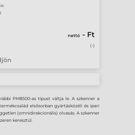
ia:
ú
- Ft
nettó
(
-
)
djön
bbi PM8500-as típust váltja le. A szkenner a
termékcsalád elsősorban gyártásközéli és ipari
üggetlen (omnidirekcionális) olvasás. A szkenner
zeren keresztül.