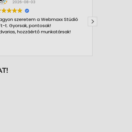
2026-08-03
2026-
agyon szeretem a Webmaxx Stúdió
Gyors precíz
ft-t. Gyorsak, pontosak!
dvarias, hozzáértő munkatársak!
T!