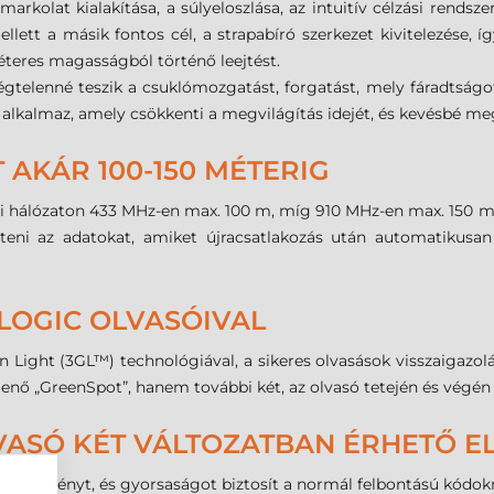
kolat kialakítása, a súlyeloszlása, az intuitív célzási rendsze
llett a másik fontos cél, a strapabíró szerkezet kivitelezése, 
éteres magasságból történő leejtést.
kségtelenné teszik a csuklómozgatást, forgatást, mely fáradtsá
st alkalmaz, amely csökkenti a megvilágítás idejét, és kevésbé m
AKÁR 100-150 MÉTERIG
li hálózaton 433 MHz-en max. 100 m, míg 910 MHz-en max. 150 m
jteni az adatokat, amiket újracsatlakozás után automatikusa
LOGIC OLVASÓIVAL
ight (3GL™) technológiával, a sikeres olvasások visszaigazolá
ő „GreenSpot”, hanem további két, az olvasó tetején és végén el
VASÓ KÉT VÁLTOZATBAN ÉRHETŐ EL
jesítményt, és gyorsaságot biztosít a normál felbontású kódokn