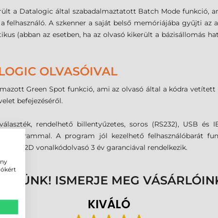
lt a Datalogic által szabadalmaztatott Batch Mode funkció, am
 a felhasználó. A szkenner a saját belső memóriájába gyűjti az 
kus (abban az esetben, ha az olvasó kikerült a bázisállomás hat
LOGIC OLVASÓIVAL
mazott Green Spot funkció, ami az olvasó által a kódra vetített z
let befejezéséről.
álaszték, rendelhető billentyűzetes, soros (RS232), USB és IBM
 programmal. A program jól kezelhető felhasználóbarát funk
T4400 2D vonalkódolvasó 3 év garanciával rendelkezik.
ény
iókért
ENNÜNK! ISMERJE MEG VÁSÁRLÓIN
KIVÁLÓ