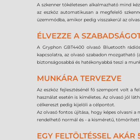
A szkenner tökéletesen alkalmazható mind kéz
az eszköz automatikusan a megfelelő szkenne
üzemmódba, amikor pedig visszakerül az olvas
ÉLVEZZE A SZABADSÁGOT
A Gryphon GBT4400 olvasó Bluetooth rádiós i
kapcsolatra, az olvasó szabadon mozgatható (a
biztonságosabbá és hatékonyabbá teszi a mun
MUNKÁRA TERVEZVE
Az eszköz fejlesztésénél fő szempont volt a 
használat esetén is kíméletes. Az olvasó jól l
célkereszt pedig kijelöli a célpontot.
Az olvasó fontos újítása, hogy képes olvasni a
rendelhető normál és - a kisméretű, tömörített
EGY FELTÖLTÉSSEL AKÁR 