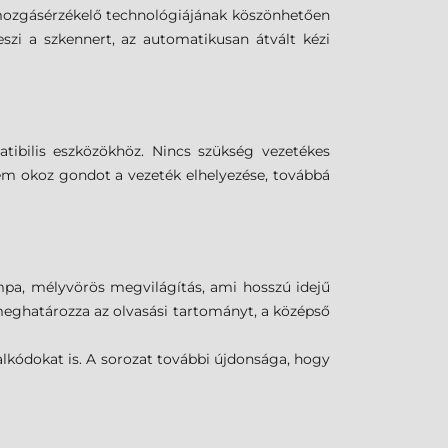
 mozgásérzékelő technológiájának köszönhetően
zi a szkennert, az automatikusan átvált kézi
tibilis eszközökhöz. Nincs szükség vezetékes
nem okoz gondot a vezeték elhelyezése, továbbá
mpa, mélyvörös megvilágítás, ami hosszú idejű
 meghatározza az olvasási tartományt, a középső
alkódokat is. A sorozat további újdonsága, hogy