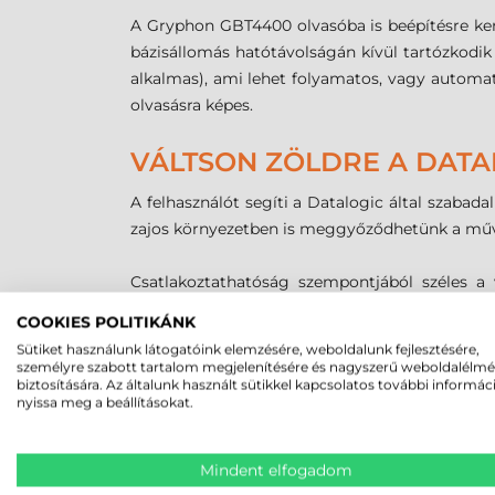
A Gryphon GBT4400 olvasóba is beépítésre kerü
bázisállomás hatótávolságán kívül tartózkodik
alkalmas), ami lehet folyamatos, vagy automati
olvasásra képes.
VÁLTSON ZÖLDRE A DATA
A felhasználót segíti a Datalogic által szabadal
zajos környezetben is meggyőződhetünk a műve
Csatlakoztathatóság szempontjából széles a v
könnyedén elvégezhetjük a Datalogic Aladdin
COOKIES POLITIKÁNK
Datalogic honlapjáról. A Datalogic Gryphon GB
Sütiket használunk látogatóink elemzésére, weboldalunk fejlesztésére,
személyre szabott tartalom megjelenítésére és nagyszerű weboldalélm
biztosítására. Az általunk használt sütikkel kapcsolatos további informác
nyissa meg a beállításokat.
MEGBÍZHAT B
Mindent elfogadom