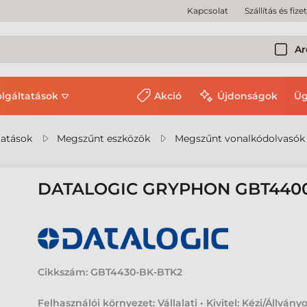
Kapcsolat
Szállítás és fize
Ar
olgáltatások
Akció
Újdonságok
Üg
tatások
Megszűnt eszközök
Megszűnt vonalkódolvasók
DATALOGIC GRYPHON GBT44
Cikkszám:
GBT4430-BK-BTK2
Felhasználói környezet: Vállalati • Kivitel: Kézi/Állványo