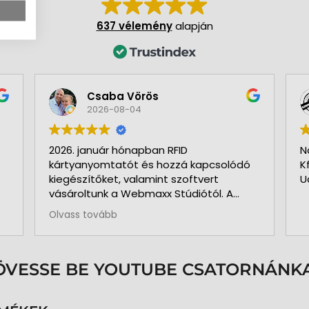
637 vélemény
alapján
Csaba Vörös
2026-08-04
2026. január hónapban RFID
N
kártyanyomtatót és hozzá kapcsolódó
K
kiegészítőket, valamint szoftvert
U
vásároltunk a Webmaxx Stúdiótól. A
beszerzés megkezdése előtt segítettek
Olvass tovább
az igényeink szerinti típus
kiválasztásában. Minden rendben és
pontosan zajlott. Kollégájuk
személyesen üzemelte be a nyomtatót
ÖVESSE BE YOUTUBE CSATORNÁNKA
és a hozzá kapcsolódó szoftvert. Pár
hónap használat és 3.000 kártya