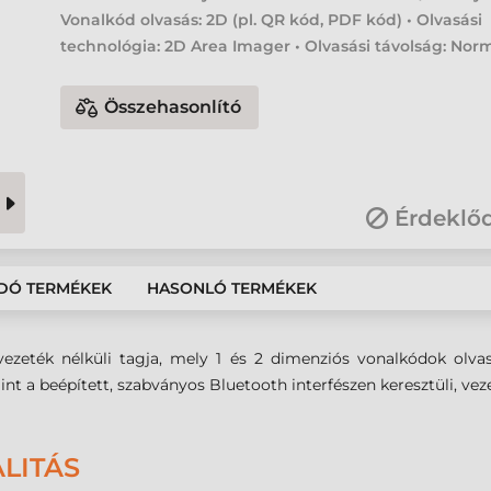
Vonalkód olvasás: 2D (pl. QR kód, PDF kód) • Olvasási
technológia: 2D Area Imager • Olvasási távolság: Nor
Összehasonlító
Érdeklő
DÓ TERMÉKEK
HASONLÓ TERMÉKEK
ték nélküli tagja, mely 1 és 2 dimenziós vonalkódok olvasás
nt a beépített, szabványos Bluetooth interfészen keresztüli, veze
LITÁS