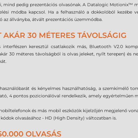
i, mind pedig prezentációs olvasónak. A Datalogic Motionix™
lési módba kapcsol. Ha a felhasználó a dokkolóból kezébe ves
ó az állványba, átvált prezentációs üzemmódba.
 AKÁR 30 MÉTERES TÁVOLSÁGIG
nterfészen keresztül csatlakozik más, Bluetooth V2.0 kompa
kár 30 méteres távolságból is olvas jeleket, nyílt terepen) és 
kát.
felhasználóbarát és kényelmes használhatóság, a szemkímélő to
átható, 4 pontos pozicionálóval rendelkezik, amely egyértelműen
 mobiltelefonok és más mobil eszközök kijelzőjén megjelenő von
 kódok olvasásához - HD (High Density) változatban is.
50.000 OLVASÁS