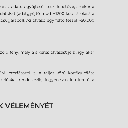
i az adatok gyűjtését teszi lehetővé, amikor a
adatokat (adatgyűjtő mód, ~1200 kód tárolására
ósugarából). Az olvasó egy feltöltéssel ~50.000
öld fény, mely a sikeres olvasást jelzi, így akár
 interfésszel is. A teljes körű konfigurálást
ciókkal rendelkezik, ingyenesen letölthető a
K VÉLEMÉNYÉT