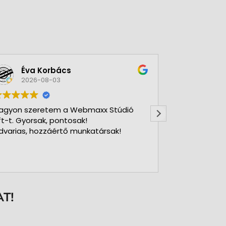
Éva Korbács
A bol
2026-08-03
2026-
agyon szeretem a Webmaxx Stúdió
Gyors precíz
ft-t. Gyorsak, pontosak!
dvarias, hozzáértő munkatársak!
T!