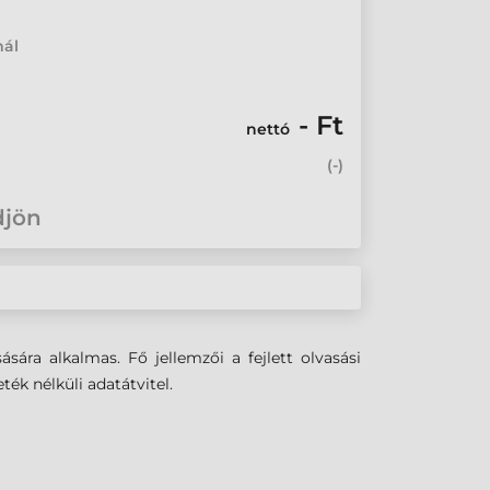
mál
- Ft
nettó
(
-
)
djön
ára alkalmas. Fő jellemzői a fejlett olvasási
ték nélküli adatátvitel.