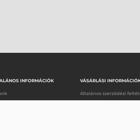
ALÁNOS INFORMÁCIÓK
VÁSÁRLÁSI INFORMÁCIÓ
unk
Általános szerződési felté
rhetőségek
Adatkezelési tájékoztató
0 VONALKÓDOLVASÓ
arancia
Szállítási és fizetési feltét
Érdeklődjön
K
Jogi nyilatkozat
káink
Elállás a szerződéstől