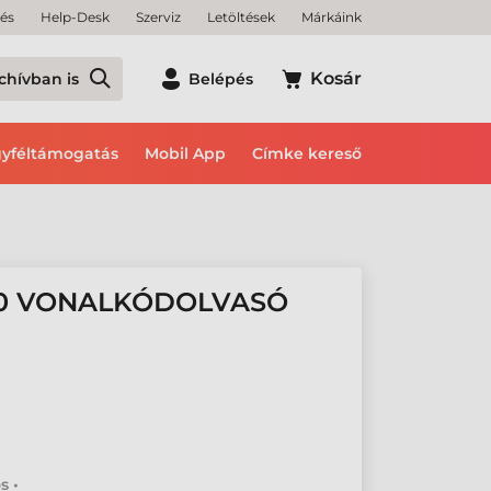
tés
Help-Desk
Szerviz
Letöltések
Márkáink
Kosár
chívban is
Belépés
yféltámogatás
Mobil App
Címke kereső
00 VONALKÓDOLVASÓ
s •