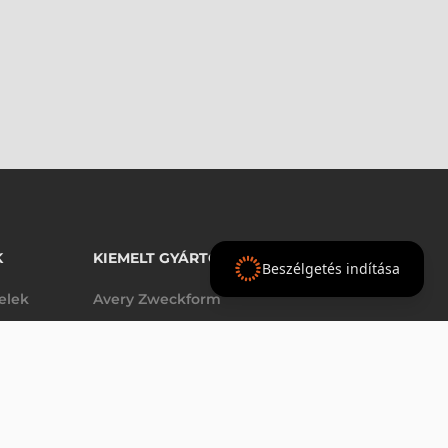
K
KIEMELT GYÁRTÓINK
Beszélgetés indítása
telek
Avery Zweckform
Datalogic
- Ft
nettó
elek
Epson
(
-
)
Godex
Tezeko