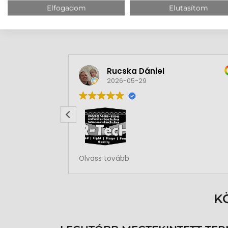
Elfogadom
Elutasítom
Rucska Dániel
2026-05-29
Rendben volt a rendelésem
Olvass tovább
K