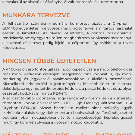
visszakerül az olvasó az állványba, átvált prezentációs üzemmódba.
MUNKÁRA TERVEZVE
A felhasználó számára maximális komfortot biztosít a Gryphon I
GD4400 egyenletes, mélyvörös megvilágító fénye, ami tartós használat
esetén is kíméletes. Az olvasó jól látható, 4 pontos pozicionálóval
rendelkezik, amely egyértelműen meghatározza az olvasási tartományt,
a középső célkereszt pedig kijelöli a célpontot, így csökkenti a téves
kódolvasást.
NINCSEN TÖBBÉ LEHETETLEN
A 4400-as olvasó fontos újítása, hogy képes olvasni a mobiltelefonok és
más mobil eszközök kijelzőjén megjelenő vonalkódokat is, így mobil
marketing és jegykezelő alkalmazásokhoz is kiválóan használható.
Kiemelkedő szkennelési teljesítményének köszönhetően tökéletesen
dekódolja az egy- és kétdimenziós kódokat, a postai kódokat és az olyan
összetett kódokat is, mint a PDF417.
A sorozat további újdonsága, hogy rendelhető normál és - a kisméretű,
tömörített kódok olvasásához - HD (High Density) változatban is. A
Gryphon GD4400 olvasó használata mellett nincs szükség egyéb
eszközökre aláírás vagy dokumentum beolvasásához. Továbbfejlesztett
optikája jobb mozgástoleranciát és nagysebességű képfeldolgozást
nyújt, így könnyen olvassa a gyorsan mozgó kódokat is.