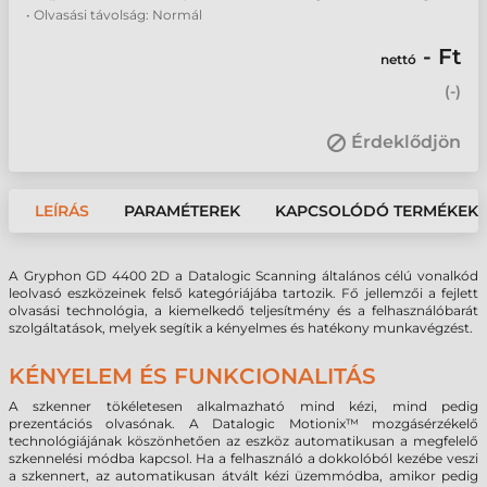
• Olvasási távolság: Normál
- Ft
nettó
(
-
)
Érdeklődjön
LEÍRÁS
PARAMÉTEREK
KAPCSOLÓDÓ TERMÉKEK
A Gryphon GD 4400 2D a Datalogic Scanning általános célú vonalkód
leolvasó eszközeinek felső kategóriájába tartozik. Fő jellemzői a fejlett
olvasási technológia, a kiemelkedő teljesítmény és a felhasználóbarát
szolgáltatások, melyek segítik a kényelmes és hatékony munkavégzést.
KÉNYELEM ÉS FUNKCIONALITÁS
A szkenner tökéletesen alkalmazható mind kézi, mind pedig
prezentációs olvasónak. A Datalogic Motionix™ mozgásérzékelő
technológiájának köszönhetően az eszköz automatikusan a megfelelő
szkennelési módba kapcsol. Ha a felhasználó a dokkolóból kezébe veszi
a szkennert, az automatikusan átvált kézi üzemmódba, amikor pedig