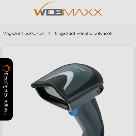
Megszűnt eszközök
Megszűnt vonalkódolvasók
Beszélgetés indítása