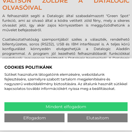
VÁLTSON ZÖLDRE A DATALOGIC
OLVASÓIVAL
A felhasználót segíti a Datalogic által szabadalmazott "Green Spot"
funkció, ami az olvasó által a kódra vetített zöld fény, mely a sikeres
olvasást jelzi, így akár zajos környezetben is meggyőződhetünk a
művelet befejezéséről.
Csatlakoztathatóság szempontjából széles a választék, rendelhető
billentyűzetes, soros (RS232), USB és IBM interfésszel is. A teljes körű
konfigurálást könnyedén elvégezhetjük a Datalogic Aladdin
programmal. A program jól kezelhető felhasználóbarát funkciókkal
rendelkezik, ingyenesen letölthető a Datalogic honlapjáról. A Datalogic
Gryphon GD4400 2D vonalkódolvasó 5 év garanciával rendelkezik.
COOKIES POLITIKÁNK
Sütiket használunk látogatóink elemzésére, weboldalunk
fejlesztésére, személyre szabott tartalom megjelenítésére és
MEGBÍZHAT BENNÜNK! ISMERJE MEG
nagyszerű weboldalélmény biztosítására. Az általunk használt sütikkel
VÁSÁRLÓINK VÉLEMÉNYÉT
kapcsolatos további információkért nyissa meg a beállításokat.
KÖVESSE BE YOUTUBE CSATORNÁNKAT!
Mindent elfogadom
Elfogadom
Elutasítom
LEGUTÓBB MEGTEKINTETT TERMÉKEK