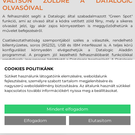
VÁLTSON ZÖLDRE A DATALOGIC
OLVASÓIVAL
A felhasználót segíti a Datalogic által szabadalmazott "Green Spot"
funkció, ami az olvasó által a kódra vetített zöld fény, mely a sikeres
olvasást jelzi, így akár zajos környezetben is meggyőződhetünk a
művelet befejezéséről.
Csatlakoztathatóság szempontjából széles a választék, rendelhető
billentyűzetes, soros (RS232), USB és IBM interfésszel is. A teljes körű
konfigurálást könnyedén elvégezhetjük a Datalogic Aladdin
programmal. A program jól kezelhető felhasználóbarát funkciókkal
rendelkezik, ingyenesen letölthető a Datalogic honlapjáról. A Datalogic
Gryphon GD4400 2D vonalkódolvasó 5 év garanciával rendelkezik.
COOKIES POLITIKÁNK
Sütiket használunk látogatóink elemzésére, weboldalunk
fejlesztésére, személyre szabott tartalom megjelenítésére és
MEGBÍZHAT BENNÜNK! ISMERJE MEG
nagyszerű weboldalélmény biztosítására. Az általunk használt sütikkel
VÁSÁRLÓINK VÉLEMÉNYÉT
kapcsolatos további információkért nyissa meg a beállításokat.
KÖVESSE BE YOUTUBE CSATORNÁNKAT!
Mindent elfogadom
Elfogadom
Elutasítom
LEGUTÓBB MEGTEKINTETT TERMÉKEK