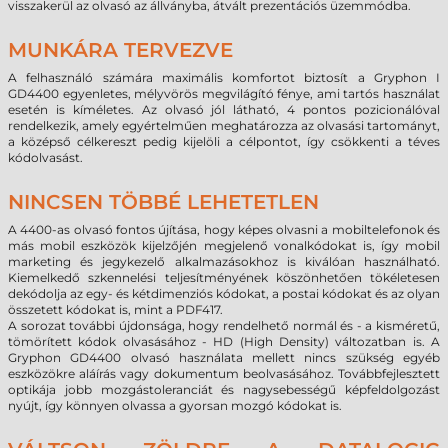
visszakerül az olvasó az állványba, átvált prezentációs üzemmódba.
MUNKÁRA TERVEZVE
A felhasználó számára maximális komfortot biztosít a Gryphon I
GD4400 egyenletes, mélyvörös megvilágító fénye, ami tartós használat
esetén is kíméletes. Az olvasó jól látható, 4 pontos pozicionálóval
rendelkezik, amely egyértelműen meghatározza az olvasási tartományt,
a középső célkereszt pedig kijelöli a célpontot, így csökkenti a téves
kódolvasást.
NINCSEN TÖBBÉ LEHETETLEN
A 4400-as olvasó fontos újítása, hogy képes olvasni a mobiltelefonok és
más mobil eszközök kijelzőjén megjelenő vonalkódokat is, így mobil
marketing és jegykezelő alkalmazásokhoz is kiválóan használható.
Kiemelkedő szkennelési teljesítményének köszönhetően tökéletesen
dekódolja az egy- és kétdimenziós kódokat, a postai kódokat és az olyan
összetett kódokat is, mint a PDF417.
A sorozat további újdonsága, hogy rendelhető normál és - a kisméretű,
tömörített kódok olvasásához - HD (High Density) változatban is. A
Gryphon GD4400 olvasó használata mellett nincs szükség egyéb
eszközökre aláírás vagy dokumentum beolvasásához. Továbbfejlesztett
optikája jobb mozgástoleranciát és nagysebességű képfeldolgozást
nyújt, így könnyen olvassa a gyorsan mozgó kódokat is.