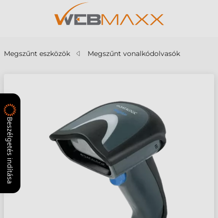
Megszűnt eszközök
Megszűnt vonalkódolvasók
Beszélgetés indítása