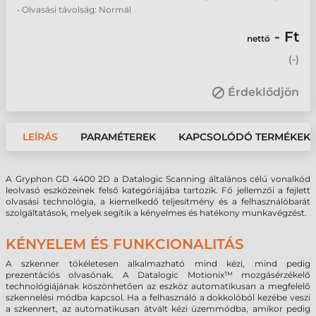
• Olvasási távolság: Normál
- Ft
nettó
(
-
)
Érdeklődjön
LEÍRÁS
PARAMÉTEREK
KAPCSOLÓDÓ TERMÉKEK
A Gryphon GD 4400 2D a Datalogic Scanning általános célú vonalkód
leolvasó eszközeinek felső kategóriájába tartozik. Fő jellemzői a fejlett
olvasási technológia, a kiemelkedő teljesítmény és a felhasználóbarát
szolgáltatások, melyek segítik a kényelmes és hatékony munkavégzést.
KÉNYELEM ÉS FUNKCIONALITÁS
A szkenner tökéletesen alkalmazható mind kézi, mind pedig
prezentációs olvasónak. A Datalogic Motionix™ mozgásérzékelő
technológiájának köszönhetően az eszköz automatikusan a megfelelő
szkennelési módba kapcsol. Ha a felhasználó a dokkolóból kezébe veszi
a szkennert, az automatikusan átvált kézi üzemmódba, amikor pedig