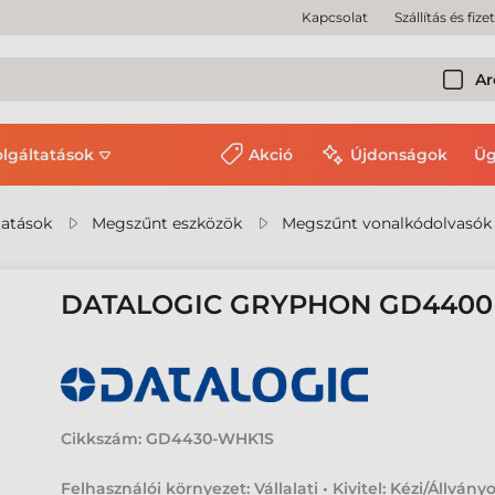
Kapcsolat
Szállítás és fize
Ar
olgáltatások
Akció
Újdonságok
Üg
tatások
Megszűnt eszközök
Megszűnt vonalkódolvasók
DATALOGIC GRYPHON GD440
Cikkszám:
GD4430-WHK1S
Felhasználói környezet: Vállalati • Kivitel: Kézi/Állványo