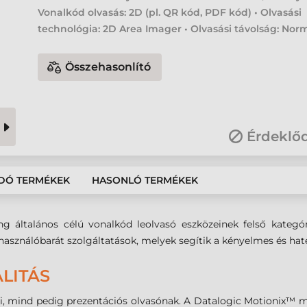
Vonalkód olvasás: 2D (pl. QR kód, PDF kód) • Olvasási
technológia: 2D Area Imager • Olvasási távolság: Nor
Összehasonlító
Érdeklő
DÓ TERMÉKEK
HASONLÓ TERMÉKEK
talános célú vonalkód leolvasó eszközeinek felső kategóriáj
elhasználóbarát szolgáltatások, melyek segítik a kényelmes és h
LITÁS
i, mind pedig prezentációs olvasónak. A Datalogic Motionix™