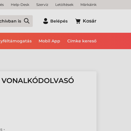
tés
Help-Desk
Szerviz
Letöltések
Márkáink
Kosár
chívban is
Belépés
yféltámogatás
Mobil App
Címke kereső
0 VONALKÓDOLVASÓ
s •