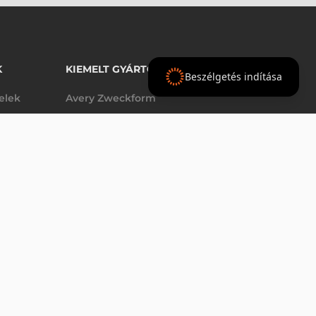
K
KIEMELT GYÁRTÓINK
Beszélgetés indítása
telek
Avery Zweckform
Datalogic
- Ft
nettó
elek
Epson
(
-
)
Godex
Tezeko
g
TSC
Zebra