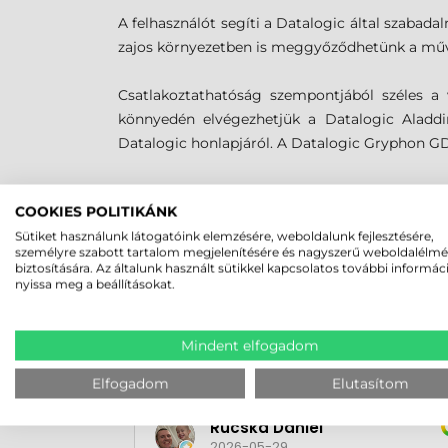
A felhasználót segíti a Datalogic által szabadal
zajos környezetben is meggyőződhetünk a műve
Csatlakoztathatóság szempontjából széles a v
könnyedén elvégezhetjük a Datalogic Aladdin
Datalogic honlapjáról. A Datalogic Gryphon GD
MEGBÍZHAT B
COOKIES POLITIKÁNK
Sütiket használunk látogatóink elemzésére, weboldalunk fejlesztésére,
személyre szabott tartalom megjelenítésére és nagyszerű weboldalélm
biztosítására. Az általunk használt sütikkel kapcsolatos további informác
nyissa meg a beállításokat.
Mindent elfogadom
Elfogadom
Elutasítom
Rucska Dániel
2026-05-29