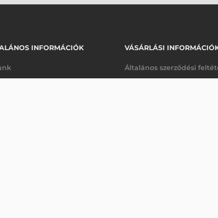
ALÁNOS INFORMÁCIÓK
VÁSÁRLÁSI INFORMÁCIÓ
unk
Általános szerződési felté
rhetőségek
Adatkezelési tájékoztató
 VONALKÓDOLVASÓ
arancia
Szállítási és fizetési feltét
Érdeklődjön
K
Jogi nyilatkozat
káink
Elállás a szerződéstől
k végleges törlése
Utalásos fizetési lehetősé
p-Desk
Legyen viszonteladónk