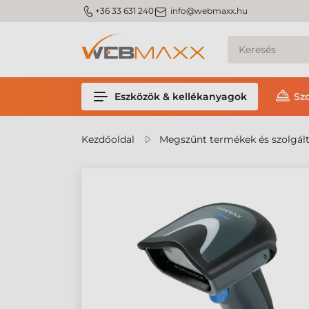
m_phone
m_email
+36 33 631 240
info@webmaxx.hu
Eszközök & kellékanyagok
Sz
Kezdőoldal
Megszűnt termékek és szolgál