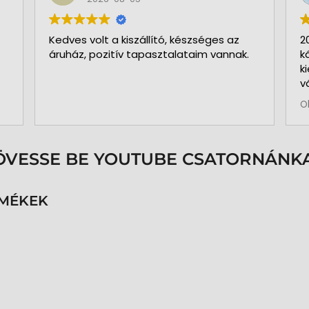
Kedves volt a kiszállító, készséges az
2
áruház, pozitív tapasztalataim vannak.
k
k
v
b
O
a
k
p
s
ÖVESSE BE YOUTUBE CSATORNÁNKA
é
h
n
RMÉKEK
v
k
k
p
K