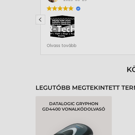
Rendben volt a rendelésem
Olvass tovább
K
LEGUTÓBB MEGTEKINTETT TE
DATALOGIC GRYPHON
GD4400 VONALKÓDOLVASÓ