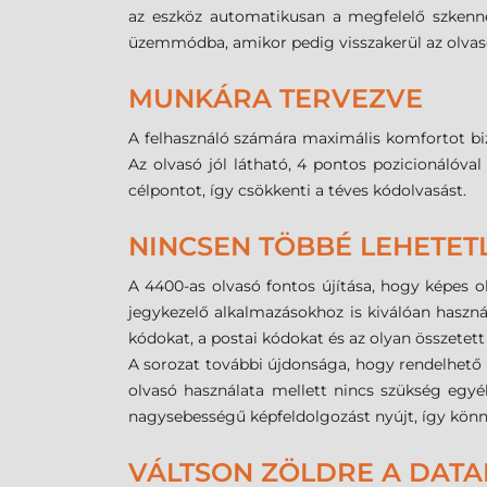
az eszköz automatikusan a megfelelő szkenne
üzemmódba, amikor pedig visszakerül az olvas
MUNKÁRA TERVEZVE
A felhasználó számára maximális komfortot biz
Az olvasó jól látható, 4 pontos pozicionálóva
célpontot, így csökkenti a téves kódolvasást.
NINCSEN TÖBBÉ LEHETET
A 4400-as olvasó fontos újítása, hogy képes 
jegykezelő alkalmazásokhoz is kiválóan haszn
kódokat, a postai kódokat és az olyan összetett
A sorozat további újdonsága, hogy rendelhető
olvasó használata mellett nincs szükség egyé
nagysebességű képfeldolgozást nyújt, így kön
VÁLTSON ZÖLDRE A DATA