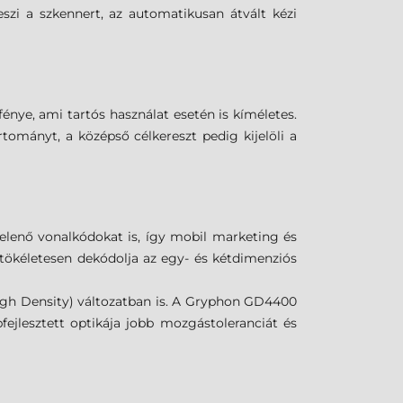
zi a szkennert, az automatikusan átvált kézi
nye, ami tartós használat esetén is kíméletes.
tományt, a középső célkereszt pedig kijelöli a
elenő vonalkódokat is, így mobil marketing és
tökéletesen dekódolja az egy- és kétdimenziós
igh Density) változatban is. A Gryphon GD4400
ejlesztett optikája jobb mozgástoleranciát és