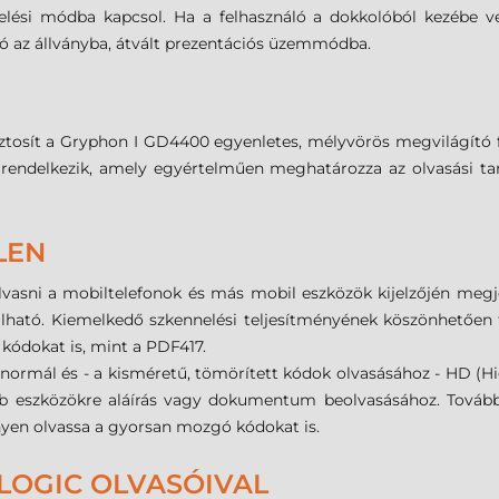
lési módba kapcsol. Ha a felhasználó a dokkolóból kezébe ves
ó az állványba, átvált prezentációs üzemmódba.
tosít a Gryphon I GD4400 egyenletes, mélyvörös megvilágító fé
l rendelkezik, amely egyértelműen meghatározza az olvasási tar
LEN
olvasni a mobiltelefonok és más mobil eszközök kijelzőjén megj
álható. Kiemelkedő szkennelési teljesítményének köszönhetően 
 kódokat is, mint a PDF417.
 normál és - a kisméretű, tömörített kódok olvasásához - HD (H
b eszközökre aláírás vagy dokumentum beolvasásához. Továbbf
nyen olvassa a gyorsan mozgó kódokat is.
LOGIC OLVASÓIVAL