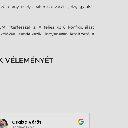
öld fény, mely a sikeres olvasást jelzi, így akár
 interfésszel is. A teljes körű konfigurálást
ciókkal rendelkezik, ingyenesen letölthető a
K VÉLEMÉNYÉT
Csaba Vörös
Éva 
2026-08-04
2026-