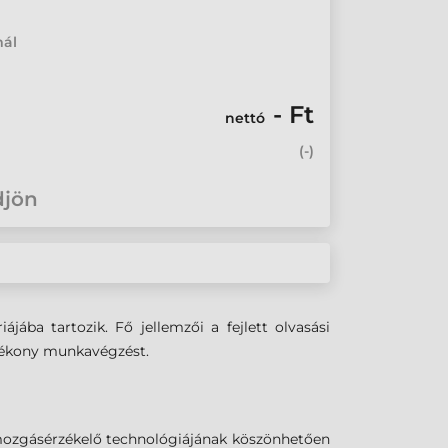
mál
- Ft
nettó
(
-
)
djön
ába tartozik. Fő jellemzői a fejlett olvasási
atékony munkavégzést.
 mozgásérzékelő technológiájának köszönhetően