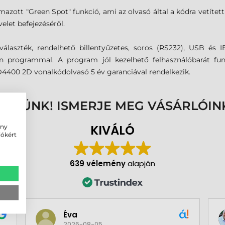
mazott "Green Spot" funkció, ami az olvasó által a kódra vetített z
let befejezéséről.
álaszték, rendelhető billentyűzetes, soros (RS232), USB és IBM
 programmal. A program jól kezelhető felhasználóbarát funk
4400 2D vonalkódolvasó 5 év garanciával rendelkezik.
ENNÜNK! ISMERJE MEG VÁSÁRLÓIN
KIVÁLÓ
ény
iókért
639 vélemény
alapján
Éva
2026-08-05