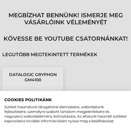
MEGBÍZHAT BENNÜNK! ISMERJE MEG
VÁSÁRLÓINK VÉLEMÉNYÉT
KÖVESSE BE YOUTUBE CSATORNÁNKAT!
LEGUTÓBB MEGTEKINTETT TERMÉKEK
DATALOGIC GRYPHON
GM4100
VONALKÓDOLVASÓ
COOKIES POLITIKÁNK
Sütiket használunk látogatóink elemzésére, weboldalunk
fejlesztésére, személyre szabott tartalom megjelenítésére és
nagyszerű weboldalélmény biztosítására. Az általunk használt sütikkel
kapcsolatos további információkért nyissa meg a beállításokat.