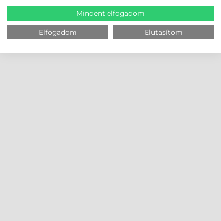
Mindent elfogadom
Elfogadom
Elutasítom