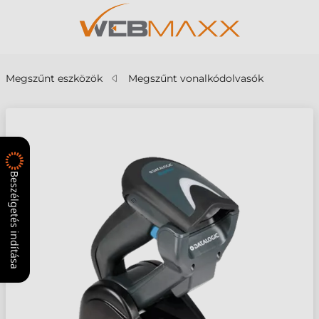
Megszűnt eszközök
Megszűnt vonalkódolvasók
Beszélgetés indítása