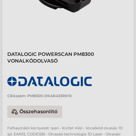
DATALOGIC POWERSCAN PM8300
VONALKÓDOLVASÓ
Cikkszám:
PM8300-DKAR433RK10
Összehasonlító
Felhasználói környezet: Ipari • Kivitel: Kézi • Vonalkód olvasás: 1D
(pl. EAN13, CODE128) • Olvasási technológia: 1D Laser • Olvasási