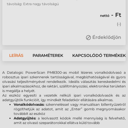
távolság: Extra nagy távolságú
- Ft
nettó
(
-
)
Érdeklődjön
LEÍRÁS
PARAMÉTEREK
KAPCSOLÓDÓ TERMÉKEK
A Datalogic PowerScan PM8300-as mobil lézeres vonalkódolvasó a
robosztus ipari szkennerek tartósságával, megbízhatóságával és gyors
olvasási teljesítményével rendelkezik. Ideális választás kereskedelmi és
ipari alkalmazásokhoz, de raktári, szállítmányozási, elektronikai területen
is megállja a helyét.
Az eszköz egyesíti a vezeték nélküli ipari vonalkódolvasók és az
adatgyűjtők funkcióit, így mindkét feladatkör ellátására alkalmas.
Vonalkódolvasás:
szkenneléssel vagy manuálisan billentyűzetről
rögzíthetjük az adatot, amit az „Enter” gomb megnyomásakor
továbbít az eszköz
Adatgyűjtés:
a leolvasott kódok mellé mennyiség is felvehető,
amit az olvasó szeparátorokkal ellátva küld tovább