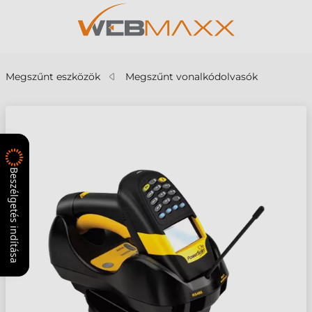
Megszűnt eszközök
Megszűnt vonalkódolvasók
Beszélgetés indítása