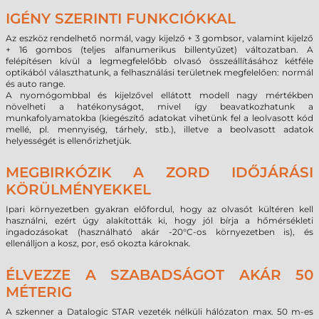
IGÉNY SZERINTI FUNKCIÓKKAL
Az eszköz rendelhető normál, vagy kijelző + 3 gombsor, valamint kijelző
+ 16 gombos (teljes alfanumerikus billentyűzet) változatban. A
felépítésen kívül a legmegfelelőbb olvasó összeállításához kétféle
optikából választhatunk, a felhasználási területnek megfelelően: normál
és auto range.
A nyomógombbal és kijelzővel ellátott modell nagy mértékben
növelheti a hatékonyságot, mivel így beavatkozhatunk a
munkafolyamatokba (kiegészítő adatokat vihetünk fel a leolvasott kód
mellé, pl. mennyiség, tárhely, stb.), illetve a beolvasott adatok
helyességét is ellenőrizhetjük.
MEGBIRKÓZIK A ZORD IDŐJÁRÁSI
KÖRÜLMÉNYEKKEL
Ipari környezetben gyakran előfordul, hogy az olvasót kültéren kell
használni, ezért úgy alakították ki, hogy jól bírja a hőmérsékleti
ingadozásokat (használható akár -20°C-os környezetben is), és
ellenálljon a kosz, por, eső okozta károknak.
ÉLVEZZE A SZABADSÁGOT AKÁR 50
MÉTERIG
A szkenner a Datalogic STAR vezeték nélküli hálózaton max. 50 m-es