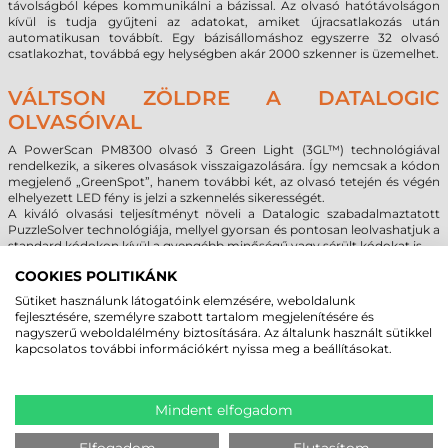
távolságból képes kommunikálni a bázissal. Az olvasó hatótávolságon
kívül is tudja gyűjteni az adatokat, amiket újracsatlakozás után
automatikusan továbbít. Egy bázisállomáshoz egyszerre 32 olvasó
csatlakozhat, továbbá egy helységben akár 2000 szkenner is üzemelhet.
VÁLTSON ZÖLDRE A DATALOGIC
OLVASÓIVAL
A PowerScan PM8300 olvasó 3 Green Light (3GL™) technológiával
rendelkezik, a sikeres olvasások visszaigazolására. Így nemcsak a kódon
megjelenő „GreenSpot”, hanem további két, az olvasó tetején és végén
elhelyezett LED fény is jelzi a szkennelés sikerességét.
A kiváló olvasási teljesítményt növeli a Datalogic szabadalmaztatott
PuzzleSolver technológiája, mellyel gyorsan és pontosan leolvashatjuk a
standard kódokon kívül a gyengébb minőségű vagy sérült kódokat is.
COOKIES POLITIKÁNK
Az olvasó konfigurálása a Datalogic Aladdin program segítségével
végezhetjük, mely ingyenesen elérhető a Datalogic honlapján. A
Sütiket használunk látogatóink elemzésére, weboldalunk
PowerScan PM8300 vonalkódolvasó 3 év garanciával rendelkezik.
fejlesztésére, személyre szabott tartalom megjelenítésére és
nagyszerű weboldalélmény biztosítására. Az általunk használt sütikkel
kapcsolatos további információkért nyissa meg a beállításokat.
MEGBÍZHAT BENNÜNK! ISMERJE MEG
VÁSÁRLÓINK VÉLEMÉNYÉT
Mindent elfogadom
Elfogadom
Elutasítom