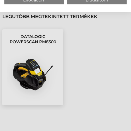
KÖVESSE BE YOUTUBE CSATORNÁNKAT!
LEGUTÓBB MEGTEKINTETT TERMÉKEK
DATALOGIC
POWERSCAN PM8300
VONALKÓDOLVASÓ