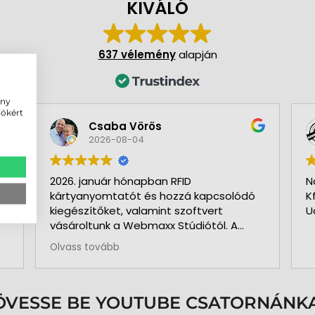
KIVÁLÓ
637 vélemény
alapján
ény
iókért
Csaba Vörös
2026-08-04
2026. január hónapban RFID
N
kártyanyomtatót és hozzá kapcsolódó
K
kiegészítőket, valamint szoftvert
U
vásároltunk a Webmaxx Stúdiótól. A
beszerzés megkezdése előtt segítettek
Olvass tovább
az igényeink szerinti típus
kiválasztásában. Minden rendben és
pontosan zajlott. Kollégájuk
személyesen üzemelte be a nyomtatót
ÖVESSE BE YOUTUBE CSATORNÁNKA
és a hozzá kapcsolódó szoftvert. Pár