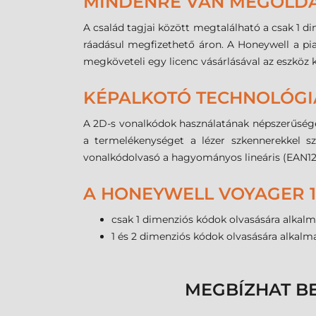
MINDENRE VAN MEGOLDÁ
A család tagjai között megtalálható a csak 1 d
ráadásul megfizethető áron. A Honeywell a pi
megköveteli egy licenc vásárlásával az eszköz k
KÉPALKOTÓ TECHNOLÓGI
A 2D-s vonalkódok használatának népszerűsége 
a termelékenységet a lézer szkennerekkel 
vonalkódolvasó a hagyományos lineáris (EAN12, 
A HONEYWELL VOYAGER 1
csak 1 dimenziós kódok olvasására alkal
1 és 2 dimenziós kódok olvasására alkal
MEGBÍZHAT B