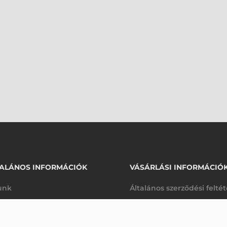
ALÁNOS INFORMÁCIÓK
VÁSÁRLÁSI INFORMÁCIÓ
unk
Általános szerződési felté
rhetőségek
Adatkezelési tájékoztató
VONALKÓDOLVASÓ
arancia
Szállítási és fizetési feltét