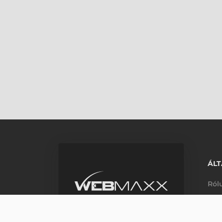
ÁLT
Ról
Elé
m_phone
HONEYWELL VOYAGER 1450G 
+36 33 631 240
Árg
H-P: 8:00-16:00