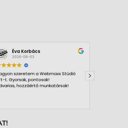
Éva Korbács
A bol
2026-08-03
2026-
agyon szeretem a Webmaxx Stúdió
Gyors precíz
ft-t. Gyorsak, pontosak!
dvarias, hozzáértő munkatársak!
T!