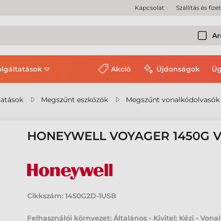
Kapcsolat
Szállítás és fize
Ar
olgáltatások
Akció
Újdonságok
Üg
tatások
Megszűnt eszközök
Megszűnt vonalkódolvasók
HONEYWELL VOYAGER 1450G
Cikkszám:
1450G2D-1USB
Felhasználói környezet: Általános • Kivitel: Kézi • Vona