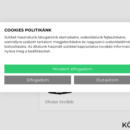
COOKIES POLITIKÁNK
Sütiket használunk látogatóink elemzésére, weboldalunk fejlesztésére,
személyre szabott tartalom megjelenítésére és nagyszerű weboldalélm
biztosítására. Az általunk használt sütikkel kapcsolatos további informác
nyissa meg a beállításokat.
Rucska Dániel
2026-05-29
Mindent elfogadom
Elfogadom
Elutasítom
Rendben volt a rendelésem
Olvass tovább
K