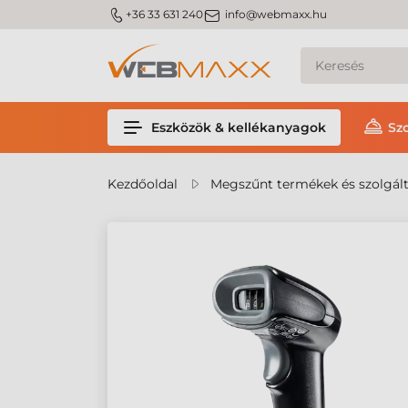
m_phone
m_email
+36 33 631 240
info@webmaxx.hu
Eszközök & kellékanyagok
Sz
Kezdőoldal
Megszűnt termékek és szolgál