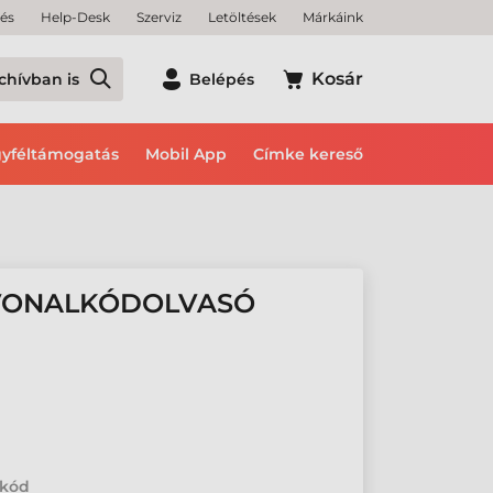
tés
Help-Desk
Szerviz
Letöltések
Márkáink
Kosár
chívban is
Belépés
yféltámogatás
Mobil App
Címke kereső
 VONALKÓDOLVASÓ
lkód