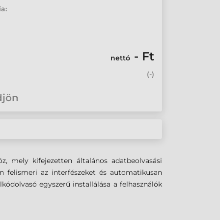
ia:
- Ft
nettó
(
-
)
djön
, mely kifejezetten általános adatbeolvasási
san felismeri az interfészeket és automatikusan
kódolvasó egyszerű installálása a felhasználók