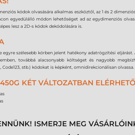
S!
imenziós kódok olvasására alkalmas eszköztől, az 1 és 2 dimenzi
acon egyedülálló módon lehetőséget ad az egydimenziós olvasók 
épes lesz a 2D-s kódok dekódolására is.
A
egyre szélesebb körben jelent hatékony adatrögzítési eljárást.
szemben, továbbá alacsonyabb költséget és nagyobb megbíz
Code123, stb.) kódokat is képként, omnidirekcionálisan olvassa.
450G KÉT VÁLTOZATBAN ELÉRHET
mas
mas
ENNÜNK! ISMERJE MEG VÁSÁRLÓIN