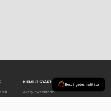
K
KIEMELT GYÁRTÓINK
Beszélgetés indítása
telek
Avery Zweckform
Datalogic
- Ft
nettó
elek
Epson