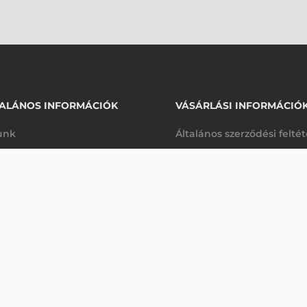
ALÁNOS INFORMÁCIÓK
VÁSÁRLÁSI INFORMÁCIÓ
unk
Általános szerződési felté
rhetőségek
Adatkezelési tájékoztató
 VONALKÓDOLVASÓ
arancia
Szállítási és fizetési feltét
Érdeklődjön
K
Jogi nyilatkozat
káink
Elállás a szerződéstől
k végleges törlése
Utalásos fizetési lehetősé
p-Desk
Legyen viszonteladónk