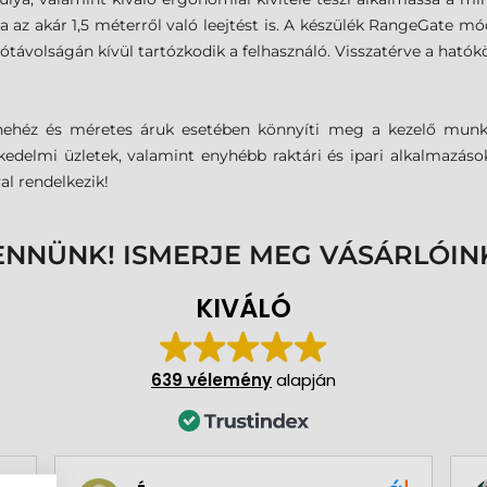
 az akár 1,5 méterről való leejtést is. A készülék RangeGate mó
tótávolságán kívül tartózkodik a felhasználó. Visszatérve a ható
nehéz és méretes áruk esetében könnyíti meg a kezelő munká
eskedelmi üzletek, valamint enyhébb raktári és ipari alkalmazá
al rendelkezik!
ENNÜNK! ISMERJE MEG VÁSÁRLÓIN
KIVÁLÓ
639 vélemény
alapján