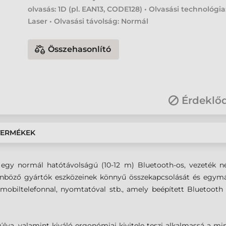
olvasás: 1D (pl. EAN13, CODE128) • Olvasási technológia
Laser • Olvasási távolság: Normál
Összehasonlító
Érdeklő
TERMÉKEK
 normál hatótávolságú (10-12 m) Bluetooth-os, vezeték nélkü
önböző gyártók eszközeinek könnyű összekapcsolását és egymá
 mobiltelefonnal, nyomtatóval stb., amely beépített Bluetoo
lya, valamint kiváló ergonómiai kivitele teszi alkalmassá a mi