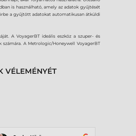
dban is használható, amely az adatok gyűjtését
körbe a gyűjtött adatokat automatikusan átküldi
ját. A VoyagerBT ideális eszköz a szuper- és
sok számára. A Metrologic/Honeywell VoyagerBT
K VÉLEMÉNYÉT