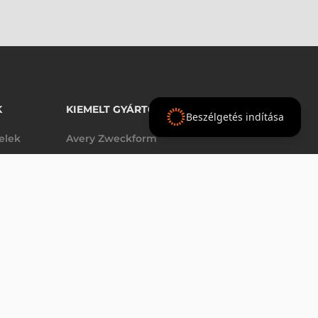
K
KIEMELT GYÁRTÓINK
Beszélgetés indítása
telek
Avery Zweckform
Datalogic
- Ft
nettó
elek
Epson
(
-
)
Godex
Tezeko
g
TSC
Zebra