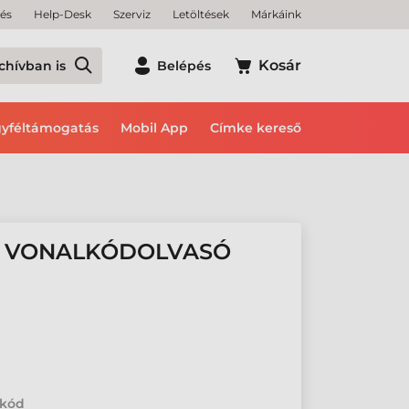
tés
Help-Desk
Szerviz
Letöltések
Márkáink
Kosár
chívban is
Belépés
yféltámogatás
Mobil App
Címke kereső
5 VONALKÓDOLVASÓ
lkód