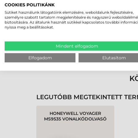
Rucska Dániel
COOKIES POLITIKÁNK
2026-05-29
Sütiket használunk látogatóink elemzésére, weboldalunk fejlesztésére,
személyre szabott tartalom megjelenítésére és nagyszerű weboldalélm
biztosítására. Az általunk használt sütikkel kapcsolatos további informác
nyissa meg a beállításokat.
Mindent elfogadom
Rendben volt a rendelésem
Olvass tovább
Elfogadom
Elutasítom
K
LEGUTÓBB MEGTEKINTETT TE
HONEYWELL VOYAGER
MS9535 VONALKÓDOLVASÓ