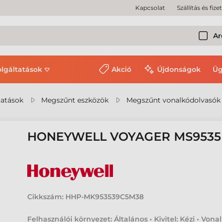
Kapcsolat
Szállítás és fize
Ar
olgáltatások
Akció
Újdonságok
Üg
tatások
Megszűnt eszközök
Megszűnt vonalkódolvasók
HONEYWELL VOYAGER MS953
Cikkszám:
HHP-MK953539C5M38
Felhasználói környezet: Általános • Kivitel: Kézi • Vona