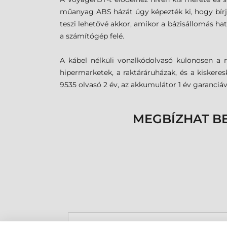
műanyag ABS házát úgy képezték ki, hogy bírja
teszi lehetővé akkor, amikor a bázisállomás ha
a számítógép felé.
A kábel nélküli vonalkódolvasó különösen a 
hipermarketek, a raktáráruházak, és a kisker
9535 olvasó 2 év, az akkumulátor 1 év garanciáv
MEGBÍZHAT B