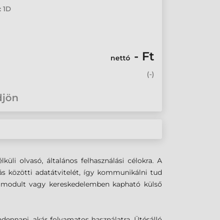
: 1D
- Ft
nettó
(
-
)
djön
li olvasó, általános felhasználási célokra. A
s közötti adatátvitelét, így kommunikálni tud
th modult vagy kereskedelemben kapható külső
ndennapi, akár folyamatos használatra. Ütésálló