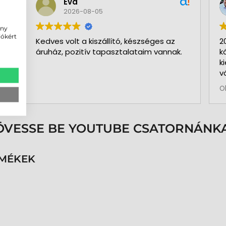
Éva
2026-08-05
ény
iókért
Kedves volt a kiszállító, készséges az
2
áruház, pozitív tapasztalataim vannak.
k
k
v
b
O
a
k
p
s
ÖVESSE BE YOUTUBE CSATORNÁNKA
é
h
n
RMÉKEK
v
k
k
p
K