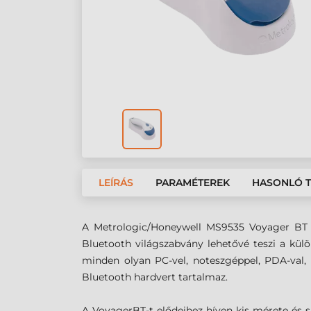
LEÍRÁS
PARAMÉTEREK
HASONLÓ 
A Metrologic/Honeywell MS9535 Voyager BT egy
Bluetooth világszabvány lehetővé teszi a kül
minden olyan PC-vel, noteszgéppel, PDA-val,
Bluetooth hardvert tartalmaz.
A VoyagerBT-t elődeihez híven kis mérete és sú