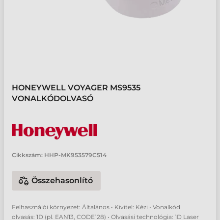
HONEYWELL VOYAGER MS9535
VONALKÓDOLVASÓ
Cikkszám:
HHP-MK953579C514
Összehasonlító
Felhasználói környezet: Általános • Kivitel: Kézi • Vonalkód
olvasás: 1D (pl. EAN13, CODE128) • Olvasási technológia: 1D Laser