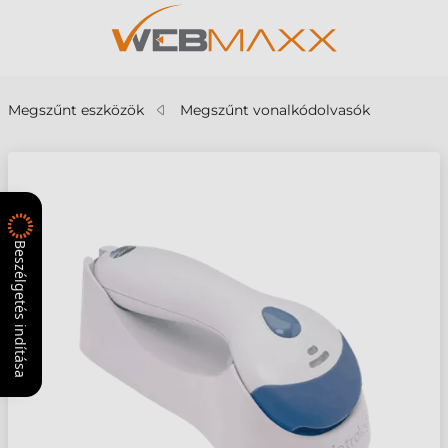
Megszűnt eszközök
Megszűnt vonalkódolvasók
Beszélgetés indítása