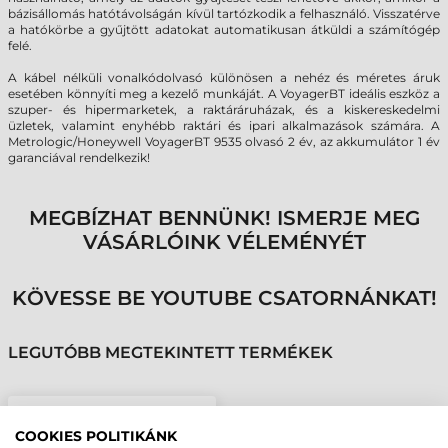
bázisállomás hatótávolságán kívül tartózkodik a felhasználó. Visszatérve
a hatókörbe a gyűjtött adatokat automatikusan átküldi a számítógép
felé.
A kábel nélküli vonalkódolvasó különösen a nehéz és méretes áruk
esetében könnyíti meg a kezelő munkáját. A VoyagerBT ideális eszköz a
szuper- és hipermarketek, a raktáráruházak, és a kiskereskedelmi
üzletek, valamint enyhébb raktári és ipari alkalmazások számára. A
Metrologic/Honeywell VoyagerBT 9535 olvasó 2 év, az akkumulátor 1 év
garanciával rendelkezik!
MEGBÍZHAT BENNÜNK! ISMERJE MEG
VÁSÁRLÓINK VÉLEMÉNYÉT
KÖVESSE BE YOUTUBE CSATORNÁNKAT!
LEGUTÓBB MEGTEKINTETT TERMÉKEK
HONEYWELL VOYAGER
COOKIES POLITIKÁNK
MS9535