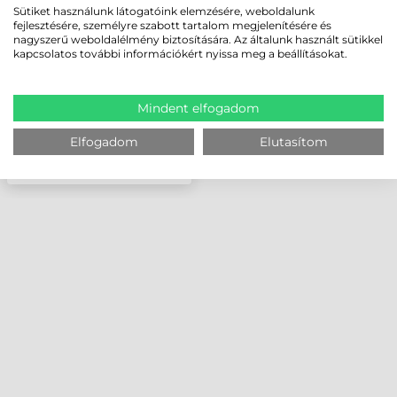
VONALKÓDOLVASÓ
Sütiket használunk látogatóink elemzésére, weboldalunk
fejlesztésére, személyre szabott tartalom megjelenítésére és
nagyszerű weboldalélmény biztosítására. Az általunk használt sütikkel
kapcsolatos további információkért nyissa meg a beállításokat.
Mindent elfogadom
Elfogadom
Elutasítom