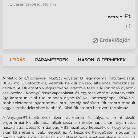
• Olvasási távolság: Normál
- Ft
nettó
(
-
)
Érdeklődjön
LEÍRÁS
PARAMÉTEREK
HASONLÓ TERMÉKEK
A Metrologic/Honeywell MS9535 Voyager BT egy normál hatótávolságú
(10-12 m) Bluetooth-os, vezeték nélküli olvasó, általános felhasználási
célokra. A Bluetooth világszabvány lehetővé teszi a különböző gyártók
eszközeinek könnyű összekapcsolását és egymás közötti adatátvitelét,
így kommunikálni tud minden olyan PC-vel, noteszgéppel, PDA-val,
mobiltelefonnal, nyomtatóval stb., amely beépített Bluetooth modult
vagy kereskedelemben kapható külső Bluetooth hardvert tartalmaz.
A VoyagerBT-t elődeihez híven kis mérete és súlya, valamint kiváló
ergonómiai kivitele teszi alkalmassá a mindennapi, akár folyamatos
használatra. Ütésálló műanyag ABS házát úgy képezték ki, hogy bírja az
akár 1,5 méterről való leejtést is. A készülék RangeGate módban is
használható, amely az adatok gyűjtését teszi lehetővé akkor, amikor a