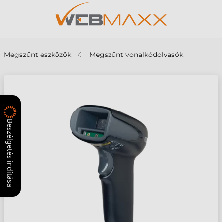
Megszűnt eszközök
Megszűnt vonalkódolvasók
Beszélgetés indítása