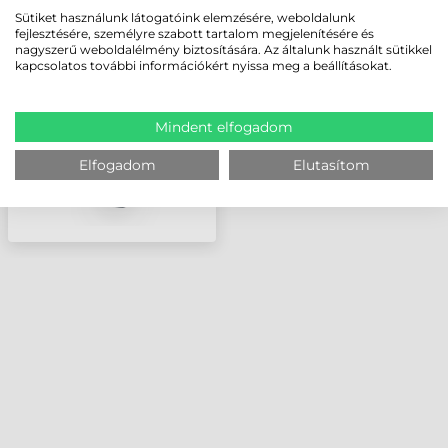
HONEYWELL XENON
Sütiket használunk látogatóink elemzésére, weboldalunk
1900
fejlesztésére, személyre szabott tartalom megjelenítésére és
VONALKÓDOLVASÓ
nagyszerű weboldalélmény biztosítására. Az általunk használt sütikkel
kapcsolatos további információkért nyissa meg a beállításokat.
Mindent elfogadom
Elfogadom
Elutasítom