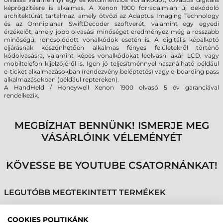
képrögzítésre is alkalmas. A Xenon 1900 forradalmian új dekódoló
architektúrát tartalmaz, amely ötvözi az Adaptus Imaging Technology
és az Omniplanar SwiftDecoder szoftverét, valamint egy egyedi
érzékelőt, amely jobb olvasási minőséget eredményez még a rosszabb
minőségű, roncsolódott vonalkódok esetén is. A digitális képalkotó
eljárásnak köszönhetően alkalmas fényes felületekről történő
kódolvasásra, valamint képes vonalkódokat leolvasni akár LCD, vagy
mobiltelefon kijelzőjéről is. Igen jó teljesítménnyel használható például
e-ticket alkalmazásokban (rendezvény beléptetés) vagy e-boarding pass
alkalmazásokban (például reptereken).
A HandHeld / Honeywell Xenon 1900 olvasó 5 év garanciával
rendelkezik.
MEGBÍZHAT BENNÜNK! ISMERJE MEG
VÁSÁRLÓINK VÉLEMÉNYÉT
KÖVESSE BE YOUTUBE CSATORNÁNKAT!
LEGUTÓBB MEGTEKINTETT TERMÉKEK
COOKIES POLITIKÁNK