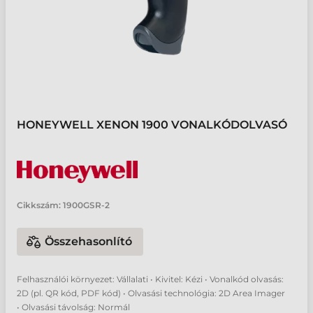
HONEYWELL XENON 1900 VONALKÓDOLVASÓ
Cikkszám:
1900GSR-2
Összehasonlító
Felhasználói környezet: Vállalati • Kivitel: Kézi • Vonalkód olvasás:
2D (pl. QR kód, PDF kód) • Olvasási technológia: 2D Area Imager
• Olvasási távolság: Normál