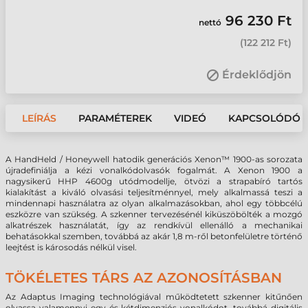
96 230 Ft
nettó
(
122 212 Ft
)
Érdeklődjön
LEÍRÁS
PARAMÉTEREK
VIDEÓ
KAPCSOLÓDÓ 
A HandHeld / Honeywell hatodik generációs Xenon™ 1900-as sorozata
újradefiniálja a kézi vonalkódolvasók fogalmát. A Xenon 1900 a
nagysikerű HHP 4600g utódmodellje, ötvözi a strapabíró tartós
kialakítást a kiváló olvasási teljesítménnyel, mely alkalmassá teszi a
mindennapi használatra az olyan alkalmazásokban, ahol egy többcélú
eszközre van szükség.
A szkenner tervezésénél kiküszöbölték a mozgó
alkatrészek használatát, így az rendkívül ellenálló a mechanikai
behatásokkal szemben, továbbá az akár 1,8 m-ről betonfelületre történő
leejtést is károsodás nélkül visel.
TÖKÉLETES TÁRS AZ AZONOSÍTÁSBAN
Az Adaptus Imaging technológiával működtetett szkenner kitűnően
olvassa valamennyi egy és kétdimenziós vonalkódot, továbbá digitális