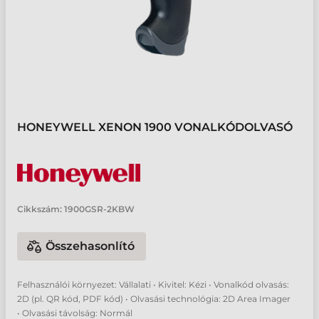
HONEYWELL XENON 1900 VONALKÓDOLVASÓ
Cikkszám:
1900GSR-2KBW
Összehasonlító
Felhasználói környezet: Vállalati • Kivitel: Kézi • Vonalkód olvasás:
2D (pl. QR kód, PDF kód) • Olvasási technológia: 2D Area Imager
• Olvasási távolság: Normál