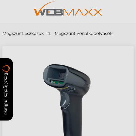
Megszűnt eszközök
Megszűnt vonalkódolvasók
Beszélgetés indítása