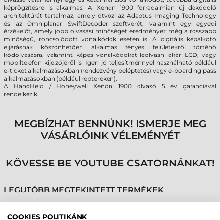
képrögzítésre is alkalmas. A Xenon 1900 forradalmian új dekódoló
architektúrát tartalmaz, amely ötvözi az Adaptus Imaging Technology
és az Omniplanar SwiftDecoder szoftverét, valamint egy egyedi
érzékelőt, amely jobb olvasási minőséget eredményez még a rosszabb
minőségű, roncsolódott vonalkódok esetén is. A digitális képalkotó
eljárásnak köszönhetően alkalmas fényes felületekről történő
kódolvasásra, valamint képes vonalkódokat leolvasni akár LCD, vagy
mobiltelefon kijelzőjéről is. Igen jó teljesítménnyel használható például
e-ticket alkalmazásokban (rendezvény beléptetés) vagy e-boarding pass
alkalmazásokban (például reptereken).
A HandHeld / Honeywell Xenon 1900 olvasó 5 év garanciával
rendelkezik.
MEGBÍZHAT BENNÜNK! ISMERJE MEG
VÁSÁRLÓINK VÉLEMÉNYÉT
KÖVESSE BE YOUTUBE CSATORNÁNKAT!
LEGUTÓBB MEGTEKINTETT TERMÉKEK
COOKIES POLITIKÁNK