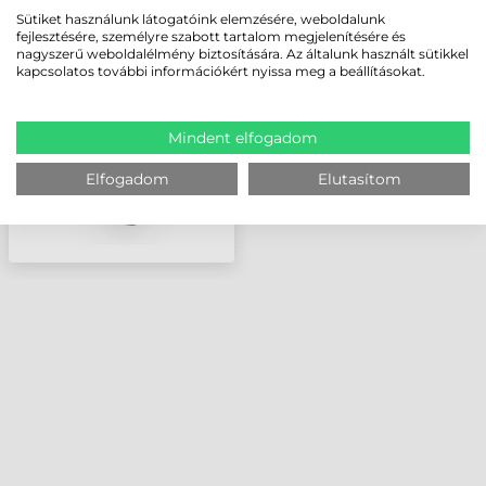
HONEYWELL XENON
Sütiket használunk látogatóink elemzésére, weboldalunk
1900
fejlesztésére, személyre szabott tartalom megjelenítésére és
VONALKÓDOLVASÓ
nagyszerű weboldalélmény biztosítására. Az általunk használt sütikkel
kapcsolatos további információkért nyissa meg a beállításokat.
Mindent elfogadom
Elfogadom
Elutasítom