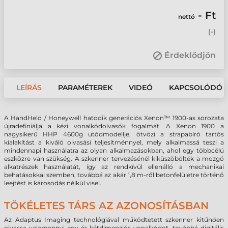
- Ft
nettó
(
-
)
Érdeklődjön
LEÍRÁS
PARAMÉTEREK
VIDEÓ
KAPCSOLÓDÓ 
A HandHeld / Honeywell hatodik generációs Xenon™ 1900-as sorozata
újradefiniálja a kézi vonalkódolvasók fogalmát. A Xenon 1900 a
nagysikerű HHP 4600g utódmodellje, ötvözi a strapabíró tartós
kialakítást a kiváló olvasási teljesítménnyel, mely alkalmassá teszi a
mindennapi használatra az olyan alkalmazásokban, ahol egy többcélú
eszközre van szükség.
A szkenner tervezésénél kiküszöbölték a mozgó
alkatrészek használatát, így az rendkívül ellenálló a mechanikai
behatásokkal szemben, továbbá az akár 1,8 m-ről betonfelületre történő
leejtést is károsodás nélkül visel.
TÖKÉLETES TÁRS AZ AZONOSÍTÁSBAN
Az Adaptus Imaging technológiával működtetett szkenner kitűnően
olvassa valamennyi egy és kétdimenziós vonalkódot, továbbá digitális