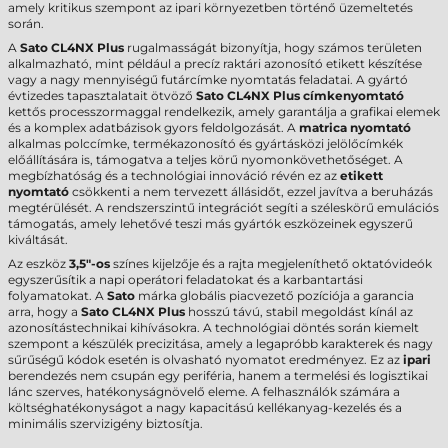
amely kritikus szempont az ipari környezetben történő üzemeltetés
során.
A
Sato CL4NX Plus
rugalmasságát bizonyítja, hogy számos területen
alkalmazható, mint például a precíz raktári azonosító etikett készítése
vagy a nagy mennyiségű futárcímke nyomtatás feladatai. A gyártó
évtizedes tapasztalatait ötvöző
Sato CL4NX Plus címkenyomtató
kettős processzormaggal rendelkezik, amely garantálja a grafikai elemek
és a komplex adatbázisok gyors feldolgozását. A
matrica nyomtató
alkalmas polccímke, termékazonosító és gyártásközi jelölőcímkék
előállítására is, támogatva a teljes körű nyomonkövethetőséget. A
megbízhatóság és a technológiai innováció révén ez az
etikett
nyomtató
csökkenti a nem tervezett állásidőt, ezzel javítva a beruházás
megtérülését. A rendszerszintű integrációt segíti a széleskörű emulációs
támogatás, amely lehetővé teszi más gyártók eszközeinek egyszerű
kiváltását.
Az eszköz
3,5"-os
színes kijelzője és a rajta megjeleníthető oktatóvideók
egyszerűsítik a napi operátori feladatokat és a karbantartási
folyamatokat. A
Sato
márka globális piacvezető pozíciója a garancia
arra, hogy a
Sato CL4NX Plus
hosszú távú, stabil megoldást kínál az
azonosítástechnikai kihívásokra. A technológiai döntés során kiemelt
szempont a készülék precizitása, amely a legapróbb karakterek és nagy
sűrűségű kódok esetén is olvasható nyomatot eredményez. Ez az
ipari
berendezés nem csupán egy periféria, hanem a termelési és logisztikai
lánc szerves, hatékonyságnövelő eleme. A felhasználók számára a
költséghatékonyságot a nagy kapacitású kellékanyag-kezelés és a
minimális szervizigény biztosítja.