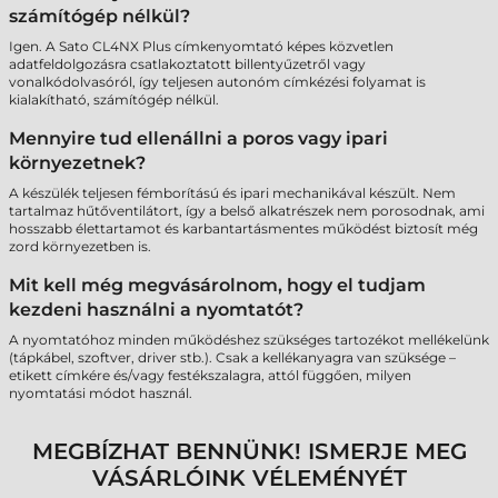
számítógép nélkül?
Igen. A Sato CL4NX Plus címkenyomtató képes közvetlen
adatfeldolgozásra csatlakoztatott billentyűzetről vagy
vonalkódolvasóról, így teljesen autonóm címkézési folyamat is
kialakítható, számítógép nélkül.
Mennyire tud ellenállni a poros vagy ipari
környezetnek?
A készülék teljesen fémborítású és ipari mechanikával készült. Nem
tartalmaz hűtőventilátort, így a belső alkatrészek nem porosodnak, ami
hosszabb élettartamot és karbantartásmentes működést biztosít még
zord környezetben is.
Mit kell még megvásárolnom, hogy el tudjam
kezdeni használni a nyomtatót?
A nyomtatóhoz minden működéshez szükséges tartozékot mellékelünk
(tápkábel, szoftver, driver stb.). Csak a kellékanyagra van szüksége –
etikett címkére és/vagy festékszalagra, attól függően, milyen
nyomtatási módot használ.
MEGBÍZHAT BENNÜNK! ISMERJE MEG
VÁSÁRLÓINK VÉLEMÉNYÉT