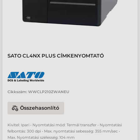
SATO CL4NX PLUS CÍMKENYOMTATÓ
Cikkszám:
WWCLP210ZWANEU
Összehasonlító
Kivitel: Ipari • Nyomtatási mód: Termál transzfer • Nyomtatási
felbontás: 300 dpi • Max. nyomtatási sebesség: 355 mm/sec •
Max. Nyomtatási szélesség: 104 mm