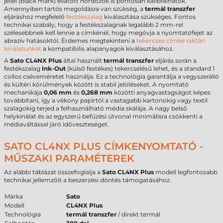
jellel (black mark) ellátott hordozók is pontosan kalibrálhatók.
Amennyiben tartós megoldásra van szükség, a
termál transzfer
eljáráshoz megfelelő
festékszalag
kiválasztása szükséges. Fontos
technikai szabály, hogy a festékszalagnak legalább 2 mm-rel
szélesebbnek kell lennie a címkénél, hogy megóvja a nyomtatófejet az
abrazív hatásoktól. Érdemes megtekinteni a
tekercses címke raktári
kínálatunkat
a kompatibilis alapanyagok kiválasztásához.
A
Sato CL4NX Plus
által használt
termál transzfer
eljárás során a
festékszalag
Ink-Out
(külső festékes) tekercselésű lehet, és a standard 1
collos cséveméretet használja. Ez a technológia garantálja a vegyszerálló
és kültéri körülmények között is stabil jelöléseket. A nyomtató
mechanikája
0,06 mm
és
0,268 mm
közötti anyagvastagságot képes
továbbítani, így a vékony papírtól a vastagabb kartonokig vagy textil
szalagokig terjed a felhasználható média skálája. A nagy belső
helykínálat és az egyszerű befűzési útvonal minimálisra csökkenti a
médiaváltással járó időveszteséget.
SATO CL4NX PLUS CÍMKENYOMTATÓ -
MŰSZAKI PARAMÉTEREK
Az alábbi táblázat összefoglalja a
Sato CL4NX Plus
modell legfontosabb
technikai jellemzőit a beszerzési döntés támogatásához.
Márka
Sato
Modell
CL4NX Plus
Technológia
termál transzfer
/ direkt termál