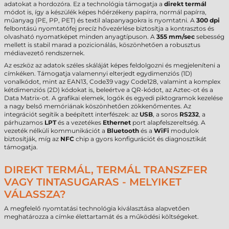
adatokat a hordozóra. Ez a technológia támogatja a
direkt termál
módot is, így a készülék képes hőérzékeny papírra, normál papírra,
műanyag (PE, PP, PET) és textil alapanyagokra is nyomtatni. A
300 dpi
felbontású nyomtatófej precíz hővezérlése biztosítja a kontrasztos és
olvasható nyomatképet minden anyagtípuson. A
355 mm/sec
sebesség
mellett is stabil marad a pozicionálás, köszönhetően a robusztus
médiavezető rendszernek.
Az eszköz az adatok széles skáláját képes feldolgozni és megjeleníteni a
címkéken. Támogatja valamennyi elterjedt egydimenziós (1D)
vonalkódot, mint az EAN13, Code39 vagy Code128, valamint a komplex
kétdimenziós (2D) kódokat is, beleértve a QR-kódot, az Aztec-ot és a
Data Matrix-ot. A grafikai elemek, logók és egyedi piktogramok kezelése
a nagy belső memóriának köszönhetően zökkenőmentes. Az
integrációt segítik a beépített interfészek: az
USB
, a soros
RS232
, a
párhuzamos
LPT
és a vezetékes
Ethernet
port alapfelszereltség. A
vezeték nélküli kommunikációt a
Bluetooth
és a
WiFi
modulok
biztosítják, míg az
NFC
chip a gyors konfigurációt és diagnosztikát
támogatja.
DIREKT TERMÁL, TERMÁL TRANSZFER
VAGY TINTASUGARAS - MELYIKET
VÁLASSZA?
A megfelelő nyomtatási technológia kiválasztása alapvetően
meghatározza a címke élettartamát és a működési költségeket.