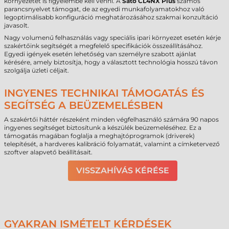
környezetet is figyelembe kell venni. A
Sato CL4NX Plus
számos
parancsnyelvet támogat, de az egyedi munkafolyamatokhoz való
legoptimálisabb konfiguráció meghatározásához szakmai konzultáció
javasolt.
Nagy volumenű felhasználás vagy speciális ipari környezet esetén kérje
szakértőink segítségét a megfelelő specifikációk összeállításához.
Egyedi igények esetén lehetőség van személyre szabott ajánlat
kérésére, amely biztosítja, hogy a választott technológia hosszú távon
szolgálja üzleti céljait.
INGYENES TECHNIKAI TÁMOGATÁS ÉS
SEGÍTSÉG A BEÜZEMELÉSBEN
A szakértői háttér részeként minden végfelhasználó számára 90 napos
ingyenes segítséget biztosítunk a készülék beüzemeléséhez. Ez a
támogatás magában foglalja a meghajtóprogramok (driverek)
telepítését, a hardveres kalibráció folyamatát, valamint a címketervező
szoftver alapvető beállításait.
VISSZAHÍVÁS KÉRÉSE
GYAKRAN ISMÉTELT KÉRDÉSEK