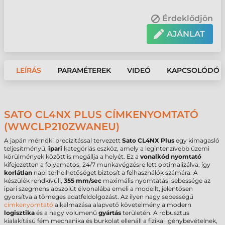
Érdeklődjön
AJÁNLAT
LEÍRÁS
PARAMÉTEREK
VIDEÓ
KAPCSOLÓDÓ 
SATO CL4NX PLUS CÍMKENYOMTATÓ
(WWCLP210ZWANEU)
A japán mérnöki precizitással tervezett
Sato CL4NX Plus
egy kimagasló
teljesítményű,
ipari
kategóriás eszköz, amely a legintenzívebb üzemi
körülmények között is megállja a helyét. Ez a
vonalkód nyomtató
kifejezetten a folyamatos, 24/7 munkavégzésre lett optimalizálva, így
korlátlan
napi terhelhetőséget biztosít a felhasználók számára. A
készülék rendkívüli,
355 mm/sec
maximális nyomtatási sebessége az
ipari szegmens abszolút élvonalába emeli a modellt, jelentősen
gyorsítva a tömeges adatfeldolgozást. Az ilyen nagy sebességű
címkenyomtató
alkalmazása alapvető követelmény a modern
logisztika
és a nagy volumenű
gyártás
területén. A robusztus
kialakítású fém mechanika és burkolat ellenáll a fizikai igénybevételnek,