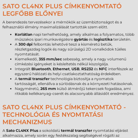
SATO CL4NX PLUS CÍMKENYOMTATÓ
LEGFŐBB ELŐNYEI
A berendezés tervezésekor a mérnökök az üzembiztonságot és a
felhasználói élmény maximalizálását tartották szem előtt.
Korlátlan
napi terhelhetőség, amely alkalmas a folyamatos, több
műszakos ipari munkavégzésre
gyártás
és
logisztika
területén.
A
300 dpi
felbontás lehetővé teszi a kisméretű betűk,
részletgazdag logók és nagy sűrűségű 2D vonalkódok tűéles
nyomtatását.
Kiemelkedő,
355 mm/sec
sebesség, amely a nagy volumenű
címkézési igényeket is késleltetés nélkül kiszolgálja.
Integrált
Bluetooth
,
Ethernet
,
USB
,
RS232
és
NFC
interfészek az
egyszerű hálózati és helyi csatlakoztathatóság érdekében.
A
termál transzfer
technológia biztosítja a nyomatok
tartósságát, ellenállva a súrlódásnak és a környezeti hatásoknak.
Nagyméretű,
265 mm
külső átmérőjű tekercsek fogadása, ami
ritkább kellékanyag-cserét és alacsonyabb állásidőt eredményez.
SATO CL4NX PLUS CÍMKENYOMTATÓ -
TECHNOLÓGIA ÉS NYOMTATÁSI
MECHANIZMUS
A
Sato CL4NX Plus
a sokoldalú
termál transzfer
nyomtatási eljárást
alkalmazza, amely során egy festékszalag segítségével rögzíti az