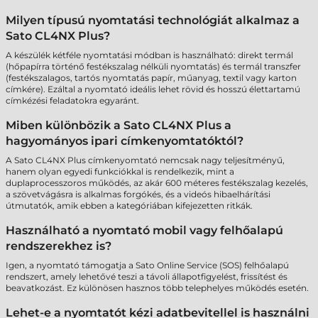
Milyen típusú nyomtatási technológiát alkalmaz a
Sato CL4NX Plus?
A készülék kétféle nyomtatási módban is használható: direkt termál
(hőpapírra történő festékszalag nélküli nyomtatás) és termál transzfer
(festékszalagos, tartós nyomtatás papír, műanyag, textil vagy karton
címkére). Ezáltal a nyomtató ideális lehet rövid és hosszú élettartamú
címkézési feladatokra egyaránt.
Miben különbözik a Sato CL4NX Plus a
hagyományos ipari címkenyomtatóktól?
A Sato CL4NX Plus címkenyomtató nemcsak nagy teljesítményű,
hanem olyan egyedi funkciókkal is rendelkezik, mint a
duplaprocesszoros működés, az akár 600 méteres festékszalag kezelés,
a szövetvágásra is alkalmas forgókés, és a videós hibaelhárítási
útmutatók, amik ebben a kategóriában kifejezetten ritkák.
Használható a nyomtató mobil vagy felhőalapú
rendszerekhez is?
Igen, a nyomtató támogatja a Sato Online Service (SOS) felhőalapú
rendszert, amely lehetővé teszi a távoli állapotfigyelést, frissítést és
beavatkozást. Ez különösen hasznos több telephelyes működés esetén.
Lehet-e a nyomtatót kézi adatbevitellel is használni