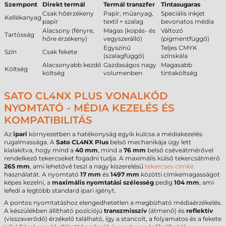
Szempont
Direkt termál
Termál transzfer
Tintasugaras
Csak hőérzékeny
Papír, műanyag,
Speciális inkjet
Kellékanyag
papír
textil + szalag
bevonatos média
Alacsony (fényre,
Magas (kopás- és
Változó
Tartósság
hőre érzékeny)
vegyszerálló)
(pigmentfüggő)
Egyszínű
Teljes CMYK
Szín
Csak fekete
(szalagfüggő)
színskála
Alacsonyabb kezdő
Gazdaságos nagy
Magasabb
Költség
költség
volumenben
tintaköltség
SATO CL4NX PLUS VONALKÓD
NYOMTATÓ - MÉDIA KEZELÉS ÉS
KOMPATIBILITÁS
Az
ipari
környezetben a hatékonyság egyik kulcsa a médiakezelés
rugalmassága. A
Sato CL4NX Plus
belső mechanikája úgy lett
kialakítva, hogy mind a
40 mm
, mind a
76 mm
belső cséveátmérővel
rendelkező tekercseket fogadni tudja. A maximális külső tekercsátmérő
265 mm
, ami lehetővé teszi a nagy kiszerelésű
tekercses címke
használatát. A nyomtató
17 mm
és
1497 mm
közötti címkemagasságot
képes kezelni, a
maximális nyomtatási szélesség
pedig
104 mm
, ami
lefedi a legtöbb standard ipari igényt.
A pontos nyomtatáshoz elengedhetetlen a megbízható médiaérzékelés.
A készülékben állítható pozíciójú
transzmisszív
(átmenő) és
reflektív
(visszaverődő) érzékelő található, így a stancolt, a folyamatos és a fekete