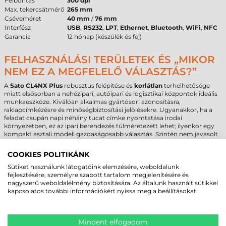
Felbontás
300 dpi
Max. tekercsátmérő
265 mm
Cséveméret
40 mm
/
76 mm
Interfész
USB
,
RS232
,
LPT
,
Ethernet
,
Bluetooth
,
WiFi
,
NFC
Garancia
12 hónap (készülék és fej)
FELHASZNÁLÁSI TERÜLETEK ÉS „MIKOR
NEM EZ A MEGFELELŐ VÁLASZTÁS?”
A
Sato CL4NX Plus
robusztus felépítése és
korlátlan
terhelhetősége
miatt elsősorban a nehézipari, autóipari és logisztikai központok ideális
munkaeszköze. Kiválóan alkalmas gyártósori azonosításra,
raklapcímkézésre és minőségbiztosítási jelölésekre. Ugyanakkor, ha a
feladat csupán napi néhány tucat címke nyomtatása irodai
környezetben, ez az ipari berendezés túlméretezett lehet; ilyenkor egy
kompakt asztali modell gazdaságosabb választás. Szintén nem javasolt
a direkt termál technológia olyan alkalmazásokhoz, ahol a címke
tartósan magas hőnek vagy közvetlen napsugárzásnak van kitéve, mert
COOKIES POLITIKÁNK
a nyomat idővel olvashatatlanná válik.
Sütiket használunk látogatóink elemzésére, weboldalunk
fejlesztésére, személyre szabott tartalom megjelenítésére és
SATO CL4NX PLUS (WWCLP210ZWANEU)
nagyszerű weboldalélmény biztosítására. Az általunk használt sütikkel
ETIKETT NYOMTATÓ - CSOMAG
kapcsolatos további információkért nyissa meg a beállításokat.
TARTALMA
Sato CL4NX Plus (TT) címkenyomtató, 305 dpi, USB 2.0 type B, USB 2.0
Mindent elfogadom