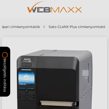
Ipari címkenyomtatók
Sato CL4NX Plus címkenyomtató
Beszélgetés indítása