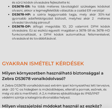
és sűrű kódok olvasására fejlesztette ki.
DS3678-ER:
ha több méteres távolságból szükséges kódokat
olvasni, akkor a legmegfelelőbb választás a család ER verziója!
DS3678-HP:
a széria leggyorsabb tagja, mely akár 30%-kal
gyorsabb adatfeldolgozást biztosít, melyhez akár 2 méteres
olvasási távolság párosul!
DS3678-DP:
átfogó megoldás 1D, 2D valamint DPM kódok
olvasására. Ez az eszköz egyesíti magában a 3678-SR és 3678-HD
funkcionalitását, a DPM kódok automatikus felismerésével,
olvasásával és továbbításával.
GYAKRAN ISMÉTELT KÉRDÉSEK
Milyen környezetben használható biztonsággal a
Zebra DS3678 vonalkódolvasó?
A Zebra DS3678 vonalkódolvasó extrém ipari környezethez lett tervezve,
akár -20 °C-os hidegben is működőképes, ellenáll a pornak, esőnek, és
még víz alá is meríthető. A 2,4 méteres ejtésállósága és IP65/IP67
védelmi szintje a kategória élvonalába helyezi.
Milyen visszajelzési módokat használ az eszköz?