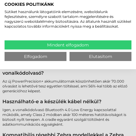
A sikeres olvasásról többféle jelzés gondoskodik: LED-fény a
COOKIES POLITIKÁNK
vonalkódolvasó tetején, rezgő motor, valamint hangjelzés is, így zajos
üzemi környezetben vagy kültéren is könnyen észlelhető a beolvasás
Sütiket használunk látogatóink elemzésére, weboldalunk
eredménye.
fejlesztésére, személyre szabott tartalom megjelenítésére és
nagyszerű weboldalélmény biztosítására. Az általunk használt sütikkel
Mi a különbség a Zebra DS3678-SR, -HD, -ER, -HP és
kapcsolatos további információkért nyissa meg a beállításokat.
-DP modellek között?
A különböző modellek különféle felhasználási célokra optimalizáltak,
Mindent elfogadom
például a DS3678-HD kis méretű kódokhoz, az ER nagy távolságokhoz,
míg a HP a sebességre fókuszál. A DP típus a lézergravírozott (DPM)
kódok olvasására is alkalmas, így ideális a legösszetettebb feladatokhoz.
Elfogadom
Elutasítom
Mennyi ideig bírja egy feltöltéssel a Zebra DS3678
vonalkódolvasó?
Az új PowerPrecision+ akkumulátornak köszönhetően akár 70.000
olvasást is lehetővé tesz egyetlen töltéssel, ami 56%-kal több az előző
generációhoz képest.
Használható-e a készülék kábel nélkül?
Igen, a vonalkódolvasó Bluetooth 4.0 Low Energy kapcsolattal
működik, amely Class 2 módban akár 100 méteres hatótávolságot is
biztosít nyílt terepen. A cradle egyaránt szolgál töltőként és
adatkommunikációs egységként.
Kompatibilis régebbi Zebra modellekkel a Zebra