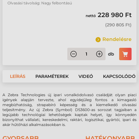
Olvasási távolság: Nagy felbontású
228 980 Ft
nettó
(
290 805 Ft
)
Rendelésre
db
LEÍRÁS
PARAMÉTEREK
VIDEÓ
KAPCSOLÓDÓ 
A Zebra Technologies új ipari vonalkódolvasó családját olyan piaci
igények alapján tervezte, ahol egyidejűleg fontos a kimagasló
megbízhatóság, strapabíró képesség és a kiemelkedő olvasási
teljesítmény. Az új Zebra (Symbol) DS3600-as sorozat tagjaiban a
legújabb technológiai lehetőségek kaptak helyet, így könnyedén
bizonyíthat vállalati, kereskedelmi, raktári, logisztikai, gyártói, ipari és
akár hűtőházi alkalmazásokban is.
GYORSABB, HATÉKONYABB,