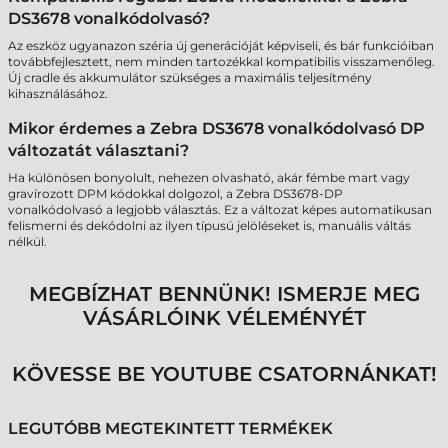
DS3678 vonalkódolvasó?
Az eszköz ugyanazon széria új generációját képviseli, és bár funkcióiban
továbbfejlesztett, nem minden tartozékkal kompatibilis visszamenőleg.
Új cradle és akkumulátor szükséges a maximális teljesítmény
kihasználásához.
Mikor érdemes a Zebra DS3678 vonalkódolvasó DP
változatát választani?
Ha különösen bonyolult, nehezen olvasható, akár fémbe mart vagy
gravírozott DPM kódokkal dolgozol, a Zebra DS3678-DP
vonalkódolvasó a legjobb választás. Ez a változat képes automatikusan
felismerni és dekódolni az ilyen típusú jelöléseket is, manuális váltás
nélkül.
MEGBÍZHAT BENNÜNK! ISMERJE MEG
VÁSÁRLÓINK VÉLEMÉNYÉT
KÖVESSE BE YOUTUBE CSATORNÁNKAT!
LEGUTÓBB MEGTEKINTETT TERMÉKEK