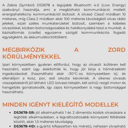
A Zebra (Symbol) DS3678 a legújabb Bluetooth 4.0 (Low Energy)
szabványt használja, ami a megbízható kommunikáció mellett
energiahatékony kommunikációt biztosít. A olvasó Class1 módban 10
méteres, míg Class 2 módban akár 100 méteres távolságból olvas rádió
jeleket, ezzel széles munkaterületet biztosít, szemben a kábeles
olvasókkal, közben biztonságosabbá és hatékonyabbá teszi a munkát. A
bázisállomás (cradle) egyszerre szolgál kommunikációs fogadó
egységként, és akkumulátortöltőként.
MEGBIRKÓZIK A ZORD
KÖRÜLMÉNYEKKEL
Ipari környezetben gyakran előfordul, hogy az olvasót kültéren kell
használni, ezért úgy alakították ki, hogy jól bírja a hőmérsékleti
ingadozásokat (használható akár -30°C-os környezetben is), és
ellenálljon a kosz, por, eső okozta károknak. A sikeres olvasás
visszajelzéséről jól látható LED (olvasó tetején, két színű) rezgő motor és
hangjelzés gondoskodik, így zajos környezetben is nagy biztonsággal
használható.
MINDEN IGÉNYT KIELÉGÍTŐ MODELLEK
DS3678-SR:
jól alkalmazható 1 és 2 dimeniós kódok olvasására a
legtöbb alkalmazásban, a legváltozatosabb környezeti feltételek
között, akár 1,5 méteres távolságig.
DS3678-HD:
a gyártó kifejezetten kis méretű, nehezen olvasható