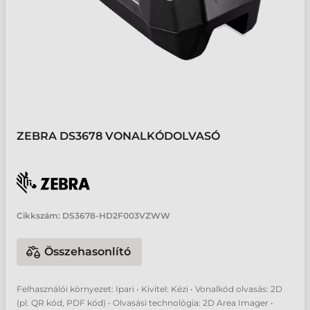
ZEBRA DS3678 VONALKÓDOLVASÓ
Cikkszám:
DS3678-HD2F003VZWW
Összehasonlító
Felhasználói környezet: Ipari • Kivitel: Kézi • Vonalkód olvasás: 2D
(pl. QR kód, PDF kód) • Olvasási technológia: 2D Area Imager •