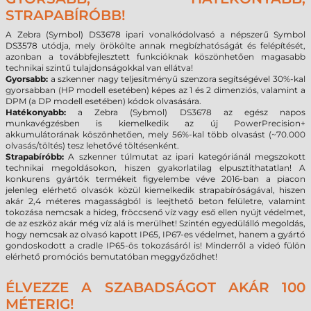
STRAPABÍRÓBB!
A Zebra (Symbol) DS3678 ipari vonalkódolvasó a népszerű Symbol
DS3578 utódja, mely örökölte annak megbízhatóságát és felépítését,
azonban a továbbfejlesztett funkcióknak köszönhetően magasabb
technikai szintű tulajdonságokkal van ellátva!
Gyorsabb:
a szkenner nagy teljesítményű szenzora segítségével 30%-kal
gyorsabban (HP modell esetében) képes az 1 és 2 dimenziós, valamint a
DPM (a DP modell esetében) kódok olvasására.
Hatékonyabb:
a Zebra (Sybmol) DS3678 az egész napos
munkavégzésben is kiemelkedik az új PowerPrecision+
akkumulátorának köszönhetően, mely 56%-kal több olvasást (~70.000
olvasás/töltés) tesz lehetővé töltésenként.
Strapabíróbb:
A szkenner túlmutat az ipari kategóriánál megszokott
technikai megoldásokon, hiszen gyakorlatilag elpusztíthatatlan! A
konkurens gyártók termékeit figyelembe véve 2016-ban a piacon
jelenleg elérhető olvasók közül kiemelkedik strapabíróságával, hiszen
akár 2,4 méteres magasságból is leejthető beton felületre, valamint
tokozása nemcsak a hideg, fröccsenő víz vagy eső ellen nyújt védelmet,
de az eszköz akár még víz alá is merülhet! Szintén egyedülálló megoldás,
hogy nemcsak az olvasó kapott IP65, IP67-es védelmet, hanem a gyártó
gondoskodott a cradle IP65-ös tokozásáról is! Minderről a videó fülön
elérhető promóciós bemutatóban meggyőződhet!
ÉLVEZZE A SZABADSÁGOT AKÁR 100
MÉTERIG!