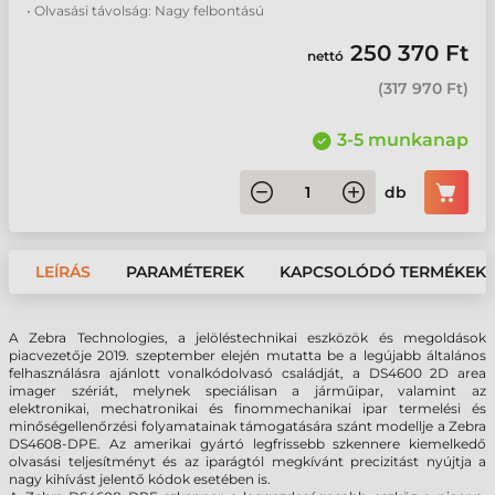
• Olvasási távolság: Nagy felbontású
250 370 Ft
nettó
(
317 970 Ft
)
3-5 munkanap
db
LEÍRÁS
PARAMÉTEREK
KAPCSOLÓDÓ TERMÉKEK
A Zebra Technologies, a jelöléstechnikai eszközök és megoldások
piacvezetője 2019. szeptember elején mutatta be a legújabb általános
felhasználásra ajánlott vonalkódolvasó családját, a DS4600 2D area
imager szériát, melynek speciálisan a járműipar, valamint az
elektronikai, mechatronikai és finommechanikai ipar termelési és
minőségellenőrzési folyamatainak támogatására szánt modellje a Zebra
DS4608-DPE. Az amerikai gyártó legfrissebb szkennere kiemelkedő
olvasási teljesítményt és az iparágtól megkívánt precizitást nyújtja a
nagy kihívást jelentő kódok esetében is.