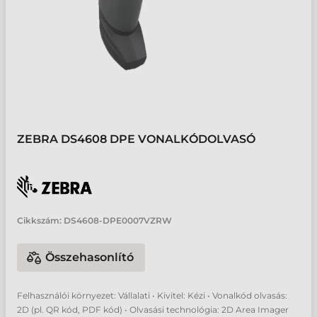
ZEBRA DS4608 DPE VONALKÓDOLVASÓ
Cikkszám:
DS4608-DPE0007VZRW
Összehasonlító
Felhasználói környezet: Vállalati • Kivitel: Kézi • Vonalkód olvasás:
2D (pl. QR kód, PDF kód) • Olvasási technológia: 2D Area Imager