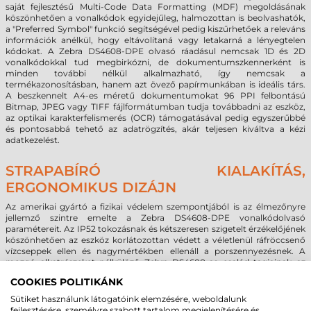
saját fejlesztésű Multi-Code Data Formatting (MDF) megoldásának
köszönhetően a vonalkódok egyidejűleg, halmozottan is beolvashatók,
a "Preferred Symbol" funkció segítségével pedig kiszűrhetőek a releváns
információk anélkül, hogy eltávolítaná vagy letakarná a lényegtelen
kódokat. A Zebra DS4608-DPE olvasó ráadásul nemcsak 1D és 2D
vonalkódokkal tud megbirkózni, de dokumentumszkennerként is
minden további nélkül alkalmazható, így nemcsak a
termékazonosításban, hanem azt övező papírmunkában is ideális társ.
A beszkennelt A4-es méretű dokumentumokat 96 PPI felbontású
Bitmap, JPEG vagy TIFF fájlformátumban tudja továbbadni az eszköz,
az optikai karakterfelismerés (OCR) támogatásával pedig egyszerűbbé
és pontosabbá tehető az adatrögzítés, akár teljesen kiváltva a kézi
adatkezelést.
STRAPABÍRÓ KIALAKÍTÁS,
ERGONOMIKUS DIZÁJN
Az amerikai gyártó a fizikai védelem szempontjából is az élmezőnyre
jellemző szintre emelte a Zebra DS4608-DPE vonalkódolvasó
paramétereit. Az IP52 tokozásnak és kétszeresen szigetelt érzékelőjének
köszönhetően az eszköz korlátozottan védett a véletlenül ráfröccsenő
vízcseppek ellen és nagymértékben ellenáll a porszennyezésnek. A
mozgó alkatrészeket nélkülöző Zebra DS4600-as család tagjainak az
ütésállósága sem marad el a közvetlen vetélytársaktól, sőt: 1,8 méter
COOKIES POLITIKÁNK
magasságból többször is leeshetnek betonkeménységű felületekre
anélkül, hogy sérülne az eszköz, fél méteres ejtéseket pedig még 2.000
Sütiket használunk látogatóink elemzésére, weboldalunk
alkalom után is károsodásmentesen vészelnek át.
fejlesztésére, személyre szabott tartalom megjelenítésére és