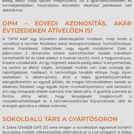
pedig akkor tudja igazán megmutatni, ha a gyártáskövetésben és
termékjelölésben használatos közvetlen alkatrész jelöléseket kell
dekódolnia.
DPM – EGYEDI AZONOSÍTÁS, AKÁR
ÉVTIZEDEKEN ÁTÍVELŐEN IS!
A "DPM kód" egy közvetlen alkatrészjelölő módszer, mely során a
vonalkód a termék felületére kerül lézergravírozással, homokfúvással,
kémiai maratással, tűbeütéses vagy egyéb módszerrel. Ezek a
jellemzően 2 dimenziós kódok számottevően kisebb méretben
tüntethetők fel és több adatot is tudnak tárolni, mint a hagyományos,
lineáris vonalkódok. Az így rögzített adatok pedig akkor is kinyerhetőek,
ha azokra az életút végén, évtizedek múltán van csak szükség (pl.:
repülőgépipar, hadiipar). A technológia t
ovábbi előnye
, hogy olyan
esetekben is alkalmazható, ahol a teljes gyártásfolyamatban
elengedhetetlen az egyedi jelölés, de magas hőmérsékleten kezelik az
alkatrész felületét vagy egyéb olyan munkafolyamaton esik keresztül,
ami egy öntapadó etikett számára már destruktív. A gyártók számára az
fontos előny lehet, hogy lényegesen megkönnyíti a
visszakereshetőséget és a termékvisszahívási folyamatokat, időt és
energiát spórolva a vállalat számára.
SOKOLDALÚ TÁRS A GYÁRTÓSORON
A Zebra DS4608-DPE 2D area imager a vonalkódok egyesével történő
leolvasása mellett célravezetőbb alternatívával is tud szolgálni! A Zebra