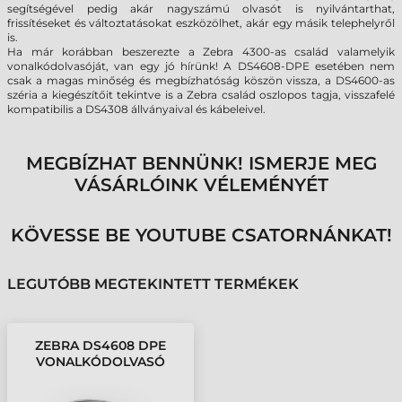
segítségével pedig akár nagyszámú olvasót is nyilvántarthat,
frissítéseket és változtatásokat eszközölhet, akár egy másik telephelyről
is.
Ha már korábban beszerezte a Zebra 4300-as család valamelyik
vonalkódolvasóját, van egy jó hírünk! A DS4608-DPE esetében nem
csak a magas minőség és megbízhatóság köszön vissza, a DS4600-as
széria a kiegészítőit tekintve is a Zebra család oszlopos tagja, visszafelé
kompatibilis a DS4308 állványaival és kábeleivel.
MEGBÍZHAT BENNÜNK! ISMERJE MEG
VÁSÁRLÓINK VÉLEMÉNYÉT
KÖVESSE BE YOUTUBE CSATORNÁNKAT!
LEGUTÓBB MEGTEKINTETT TERMÉKEK
ZEBRA DS4608 DPE
VONALKÓDOLVASÓ