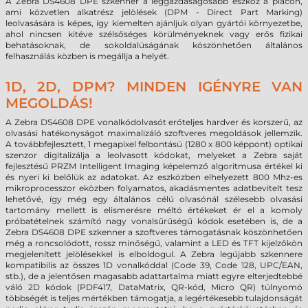
A Zebra DS4608 DPE szkenner a leggazdaságosabb eszköz a piacon,
ami közvetlen alkatrész jelölések (DPM - Direct Part Marking)
leolvasására is képes, így kiemelten ajánljuk olyan gyártói környezetbe,
ahol nincsen kitéve szélsőséges körülményeknek vagy erős fizikai
behatásoknak, de sokoldalúságának köszönhetően általános
felhasználás közben is megállja a helyét.
1D, 2D, DPM? MINDEN IGÉNYRE VAN
MEGOLDÁS!
A Zebra DS4608 DPE vonalkódolvasót erőteljes hardver és korszerű, az
olvasási hatékonyságot maximalizáló szoftveres megoldások jellemzik.
A továbbfejlesztett, 1 megapixel felbontású (1280 x 800 képpont) optikai
szenzor digitalizálja a leolvasott kódokat, melyeket a Zebra saját
fejlesztésű PRZM Intelligent Imaging képelemző algoritmusa értékel ki
és nyeri ki belőlük az adatokat. Az eszközben elhelyezett 800 Mhz-es
mikroprocesszor eközben folyamatos, akadásmentes adatbevitelt tesz
lehetővé, így még egy általános célú olvasónál szélesebb olvasási
tartomány mellett is elismerésre méltó értékeket ér el a komoly
próbatételnek számító nagy vonalsűrűségű kódok esetében is, de a
Zebra DS4608 DPE szkenner a szoftveres támogatásnak köszönhetően
még a roncsolódott, rossz minőségű, valamint a LED és TFT kijelzőkön
megjelenített jelölésekkel is elboldogul. A Zebra legújabb szkennere
kompatibilis az összes 1D vonalkóddal (Code 39, Code 128, UPC/EAN,
stb.), de a jelentősen magasabb adattartalma miatt egyre elterjedtebbé
váló 2D kódok (PDF417, DataMatrix, QR-kód, Micro QR) túlnyomó
többségét is teljes mértékben támogatja, a legértékesebb tulajdonságát