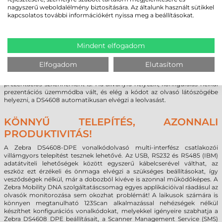
A Zebra DS4608 DPE pisztolynyél markolata ergonomikus, biztos
nagyszerű weboldalélmény biztosítására. Az általunk használt sütikkel
fogást és célzást tesz lehetővé, kezelése intuitív, a műveletek
kapcsolatos további információkért nyissa meg a beállításokat.
eredményéről számos módon tud visszajelzést adni, a felhasználó
preferenciájának vagy munkakörnyezetnek legjobban megfelelő
módon. A tipikusnak mondható hangjelzések mellett a készülékház
tetején elhelyezett LED is információt nyújt, de a közvetlenül a
Mindent elfogadom
vonalkódra vetített fény (Zebra Direct Decode Indicator) és a
mobiltelefonokról ismert rezgő funkció is egyértelmű visszacsatolást
Elfogadom
Elutasítom
biztosít, így akár zajos csarnokokban is biztonsággal alkalmazható. A
DS4608-DPE szintúgy felhasználóbarát megoldásokat tud felmutatni
prezentációs szkennerként is. Ha állványra helyezik, konfigurálás nélkül
prezentációs üzemmódba vált, és elég a kódot az olvasó látószögébe
helyezni, a DS4608 automatikusan elvégzi a leolvasást.
KÖNNYŰ TELEPÍTÉS, AZONNALI
PRODUKTIVITÁS!
A Zebra DS4608-DPE vonalkódolvasó multi-interfész csatlakozói
villámgyors telepítést tesznek lehetővé. Az USB, RS232 és RS485 (IBM)
adatátviteli lehetőségek között egyszerű kábelcserével válthat, az
eszköz ezt érzékeli és önmaga elvégzi a szükséges beállításokat, így
vesződségek nélkül, már a dobozból kivéve is azonnal működőképes. A
Zebra Mobility DNA szolgáltatáscsomag egyes applikációival ráadásul az
olvasók monitorozása sem okozhat problémát! A laikusok számára is
könnyen megtanulható 123Scan alkalmazással nehézségek nélkül
készíthet konfigurációs vonalkódokat, melyekkel igényeire szabhatja a
Zebra DS4608 DPE beállításait, a Scanner Management Service (SMS)