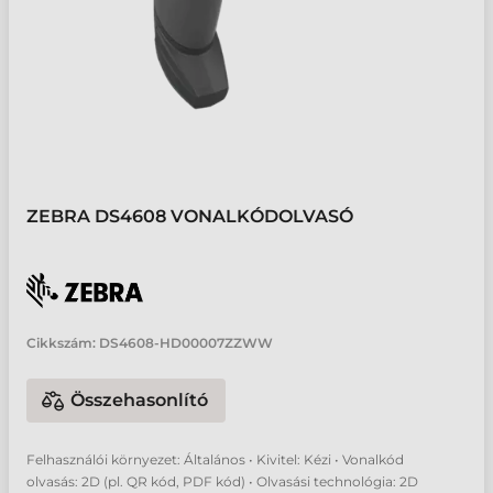
ZEBRA DS4608 VONALKÓDOLVASÓ
Cikkszám:
DS4608-HD00007ZZWW
Összehasonlító
Felhasználói környezet: Általános • Kivitel: Kézi • Vonalkód
olvasás: 2D (pl. QR kód, PDF kód) • Olvasási technológia: 2D