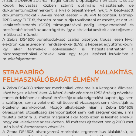
A Zebra DS4608 2D area imager korszerű optikájával nemcsak 1D és 2D
kódok leolvasása közben számít optimális választásnak, de
dokumentumszkennerként is kiváló teljesítményt nyújt. A beolvasott
dokumentumokat - A4-es méret esetén – 96 PPI felbontású Bitmap,
JPEG vagy TIFF fájlformátumban tudja továbbítani az eszköz, az optikai
karakterfelismerés (OCR) támogatásával pedig kényelmesebbé és
precízebbé tehető az adatrögzítés, így a kézi adatbevitelt akár teljesen a
múltba száműzheti.
A Zebra DS4600 vonalkódolvasó család bizonyos típusai ezen kívül
elektronikus áruvédelmi rendszerekkel (EAS) is képesek együttműködni,
így akár termékek leolvasásakor is "hatástalaníthatók" a
biztonságtechnikai címkék, akár egy teljes lépéssel lerövidítve a
munkafolyamatot.
STRAPABÍRÓ KIALAKÍTÁS,
FELHASZNÁLÓBARÁT ÉLMÉNY
A Zebra DS4608 szkenner mechanikai védelme is a kategória éllovasai
közé helyezi a készüléket. A készülékház védelmét IP52 értékig növelték,
ennek érdekében az olvasó érzékelője dupla szigetelést kapott, így sem
a szállópor, sem a véletlenül ráfröccsenő vízcseppek sem károsítják az
érzékeny áramköröket. Mozgó alkatrészek híján a Zebra DS4608
olvasójának ütősállóság szempontjából sem kell szégyenkeznie, sima
felületű betonra 1,8 méter magasról akár több ízben is leeshet anélkül,
hogy kár keletkezne az eszközben, fél méteres ejtéseket pedig 2000 eset
után is sérülésmentesen vészeli át.
A Zebra DS4608 pisztolyszerű markolata ergonomikus kialakítású, az