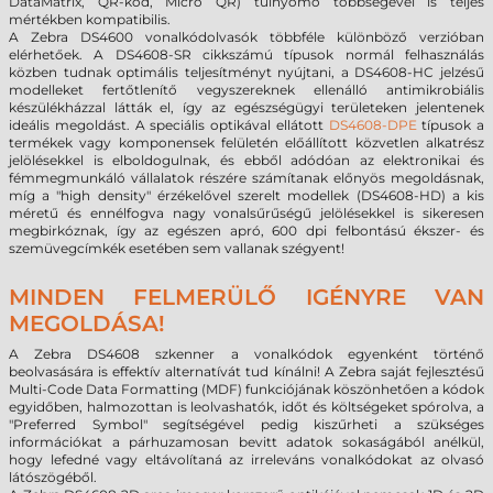
DataMatrix, QR-kód, Micro QR) túlnyomó többségével is teljes
mértékben kompatibilis.
A Zebra DS4600 vonalkódolvasók többféle különböző verzióban
elérhetőek. A DS4608-SR cikkszámú típusok normál felhasználás
közben tudnak optimális teljesítményt nyújtani, a DS4608-HC jelzésű
modelleket fertőtlenítő vegyszereknek ellenálló antimikrobiális
készülékházzal látták el, így az egészségügyi területeken jelentenek
ideális megoldást. A speciális optikával ellátott
DS4608-DPE
típusok a
termékek vagy komponensek felületén előállított közvetlen alkatrész
jelölésekkel is elboldogulnak, és ebből adódóan az elektronikai és
fémmegmunkáló vállalatok részére számítanak előnyös megoldásnak,
míg a "high density" érzékelővel szerelt modellek (DS4608-HD) a kis
méretű és ennélfogva nagy vonalsűrűségű jelölésekkel is sikeresen
megbirkóznak, így az egészen apró, 600 dpi felbontású ékszer- és
szemüvegcímkék esetében sem vallanak szégyent!
MINDEN FELMERÜLŐ IGÉNYRE VAN
MEGOLDÁSA!
A Zebra DS4608 szkenner a vonalkódok egyenként történő
beolvasására is effektív alternatívát tud kínálni! A Zebra saját fejlesztésű
Multi-Code Data Formatting (MDF) funkciójának köszönhetően a kódok
egyidőben, halmozottan is leolvashatók, időt és költségeket spórolva, a
"Preferred Symbol" segítségével pedig kiszűrheti a szükséges
információkat a párhuzamosan bevitt adatok sokaságából anélkül,
hogy lefedné vagy eltávolítaná az irreleváns vonalkódokat az olvasó
látószögéből.