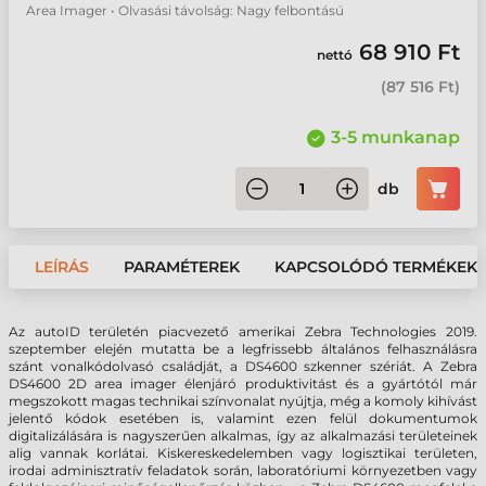
Area Imager • Olvasási távolság: Nagy felbontású
68 910 Ft
nettó
(
87 516 Ft
)
3-5 munkanap
db
LEÍRÁS
PARAMÉTEREK
KAPCSOLÓDÓ TERMÉKEK
Az autoID területén piacvezető amerikai Zebra Technologies 2019.
szeptember elején mutatta be a legfrissebb általános felhasználásra
szánt vonalkódolvasó családját, a DS4600 szkenner szériát. A Zebra
DS4600 2D area imager élenjáró produktivitást és a gyártótól már
megszokott magas technikai színvonalat nyújtja, még a komoly kihívást
jelentő kódok esetében is, valamint ezen felül dokumentumok
digitalizálására is nagyszerűen alkalmas, így az alkalmazási területeinek
alig vannak korlátai. Kiskereskedelemben vagy logisztikai területen,
irodai adminisztratív feladatok során, laboratóriumi környezetben vagy