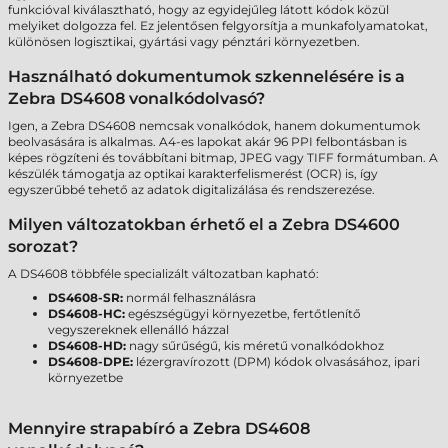
funkcióval kiválasztható, hogy az egyidejűleg látott kódok közül
melyiket dolgozza fel. Ez jelentősen felgyorsítja a munkafolyamatokat,
különösen logisztikai, gyártási vagy pénztári környezetben.
Használható dokumentumok szkennelésére is a
Zebra DS4608 vonalkódolvasó?
Igen, a Zebra DS4608 nemcsak vonalkódok, hanem dokumentumok
beolvasására is alkalmas. A4-es lapokat akár 96 PPI felbontásban is
képes rögzíteni és továbbítani bitmap, JPEG vagy TIFF formátumban. A
készülék támogatja az optikai karakterfelismerést (OCR) is, így
egyszerűbbé tehető az adatok digitalizálása és rendszerezése.
Milyen változatokban érhető el a Zebra DS4600
sorozat?
A DS4608 többféle specializált változatban kapható:
DS4608-SR:
normál felhasználásra
DS4608-HC:
egészségügyi környezetbe, fertőtlenítő
vegyszereknek ellenálló házzal
DS4608-HD:
nagy sűrűségű, kis méretű vonalkódokhoz
DS4608-DPE:
lézergravírozott (DPM) kódok olvasásához, ipari
környezetbe
Mennyire strapabíró a Zebra DS4608