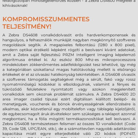
feldolgozóipari minőségellenőrzés közben - a Zebra DS4600 megfelel a
kihívásoknak!
KOMPROMISSZUMMENTES
TELJESÍTMÉNY!
A Zebra DS4608 vonalkódolvasót erős hardverkomponensek és
hangsúlyos, a felhasználók munkáját nagyban megkönnyítő szoftveres
megoldások segítik. A megapixeles felbontású (1280 x 800 pixel),
modern optikai érzékelő képként rögzíti a beolvasni kívánt adatokat,
amit a Zebra saját fejlesztésű PRZM Intelligent Imaging képelemző
algoritmusa értékel ki. Az eszköz 800 Mhz-es mikroprocesszora
mindeközben zökkenőmentes adatfeldolgozást tesz lehetővé, így még
a kategóriában szokatlanul magas hatótávolság mellett is elsőrangú
értékeket ér el az olvasási hatékonyság tekintetében. A DS4608 olvasók
a szoftveres támogatás segítségével még a sérült, fakó vagy rossz
nyomatminőségű kódokkal is elboldogulnak, valamint a fényes és
tükröződő felületekre nyomtatott vagy azokon megjelenített
vonalkódok sem okoznak
problémát
számukra. A Zebra DS4600 2D
area imager család típusai ezért digitálisan kiállított belépő- és
menetjegyek, voucherek és bónok érvényességének ellenőrzésére is
alkalmas, akár közvetlenül egy mobiltelefon vagy táblagép kijelzőjéről,
de egybecsomagolt áruk átvételekor sem szükséges a raklapot azonnal
megbontani, ha a fólia mögötti termékazonosítókat kell leolvasni. A
Zebra DS4608 természetesen felismeri az összes 1D vonalkódot (Code
39, Code 128, UPC/EAN, stb.), de a számottevően nagyobb adattárolási
kapacitása miatt egyre elterjedtebbé váló 2D kódok (PDF417,