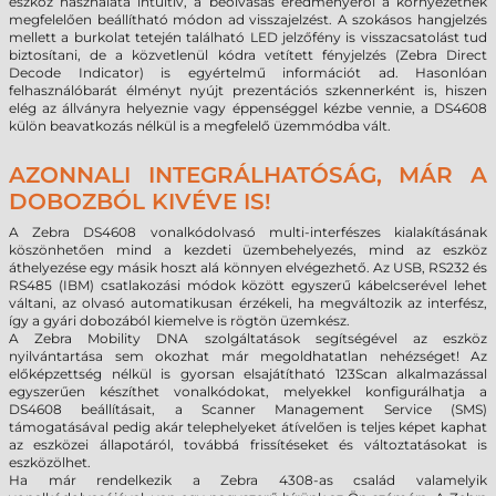
eszköz használata intuitív, a beolvasás eredményéről a környezetnek
megfelelően beállítható módon ad visszajelzést. A szokásos hangjelzés
mellett a burkolat tetején található LED jelzőfény is visszacsatolást tud
biztosítani, de a közvetlenül kódra vetített fényjelzés (Zebra Direct
Decode Indicator) is egyértelmű információt ad. Hasonlóan
felhasználóbarát élményt nyújt prezentációs szkennerként is, hiszen
elég az állványra helyeznie vagy éppenséggel kézbe vennie, a DS4608
külön beavatkozás nélkül is a megfelelő üzemmódba vált.
AZONNALI INTEGRÁLHATÓSÁG, MÁR A
DOBOZBÓL KIVÉVE IS!
A Zebra DS4608 vonalkódolvasó multi-interfészes kialakításának
köszönhetően mind a kezdeti üzembehelyezés, mind az eszköz
áthelyezése egy másik hoszt alá könnyen elvégezhető. Az USB, RS232 és
RS485 (IBM) csatlakozási módok között egyszerű kábelcserével lehet
váltani, az olvasó automatikusan érzékeli, ha megváltozik az interfész,
így a gyári dobozából kiemelve is rögtön üzemkész.
A Zebra Mobility DNA szolgáltatások segítségével az eszköz
nyilvántartása sem okozhat már megoldhatatlan nehézséget! Az
előképzettség nélkül is gyorsan elsajátítható 123Scan alkalmazással
egyszerűen készíthet vonalkódokat, melyekkel konfigurálhatja a
DS4608 beállításait, a Scanner Management Service (SMS)
támogatásával pedig akár telephelyeket átívelően is teljes képet kaphat
az eszközei állapotáról, továbbá frissítéseket és változtatásokat is
eszközölhet.
Ha már rendelkezik a Zebra 4308-as család valamelyik