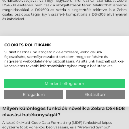
vonalkódolvasójával, van egy nagyszerű hírünk az Ön számára. A Zebra
DS4608 esetében nem csak a szolgáltatások terén találkozhat ismerős
megoldásokkal, a DS4600-as széria a kiegészítőit tekintve is a Zebra
család oszlopos tagja, így visszafelé kompatibilis a DS4308 állványaival
és kábeleivel.
GYAKRAN ISMÉTELT KÉRDÉSEK
COOKIES POLITIKÁNK
Sütiket használunk látogatóink elemzésére, weboldalunk
Milyen vonalkódokat képes olvasni a Zebra DS4608
fejlesztésére, személyre szabott tartalom megjelenítésére és
nagyszerű weboldalélmény biztosítására. Az általunk használt sütikkel
szkenner?
kapcsolatos további információkért nyissa meg a beállításokat.
A Zebra DS4608 az összes elterjedt 1D (pl. EAN-13, Code 39, UPC) és 2D
(pl. QR-kód, PDF417, DataMatrix, Micro QR) vonalkódot könnyedén és
gyorsan dekódolja. A PRZM Intelligent Imaging technológiának és a
Mindent elfogadom
megapixeles képérzékelőnek köszönhetően még a sérült, halvány vagy
tükröződő felületre nyomtatott kódokkal is megbirkózik. Ezáltal
nemcsak nyomtatott, hanem kijelzőn (pl. mobiltelefon, tablet)
Elfogadom
Elutasítom
megjelenített kódokat is gond nélkül olvas.
Milyen különleges funkciók növelik a Zebra DS4608
olvasási hatékonyságát?
A készülék Multi-Code Data Formatting (MDF) funkcióval képes
egyszerre több vonalkód beolvasására, és a "Preferred Symbol"