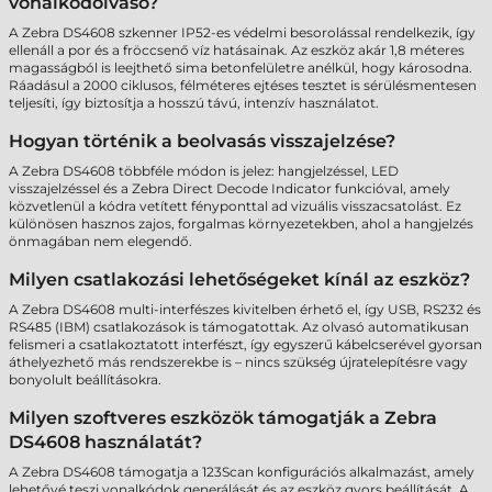
vonalkódolvasó?
A Zebra DS4608 szkenner IP52-es védelmi besorolással rendelkezik, így
ellenáll a por és a fröccsenő víz hatásainak. Az eszköz akár 1,8 méteres
magasságból is leejthető sima betonfelületre anélkül, hogy károsodna.
Ráadásul a 2000 ciklusos, félméteres ejtéses tesztet is sérülésmentesen
teljesíti, így biztosítja a hosszú távú, intenzív használatot.
Hogyan történik a beolvasás visszajelzése?
A Zebra DS4608 többféle módon is jelez: hangjelzéssel, LED
visszajelzéssel és a Zebra Direct Decode Indicator funkcióval, amely
közvetlenül a kódra vetített fényponttal ad vizuális visszacsatolást. Ez
különösen hasznos zajos, forgalmas környezetekben, ahol a hangjelzés
önmagában nem elegendő.
Milyen csatlakozási lehetőségeket kínál az eszköz?
A Zebra DS4608 multi-interfészes kivitelben érhető el, így USB, RS232 és
RS485 (IBM) csatlakozások is támogatottak. Az olvasó automatikusan
felismeri a csatlakoztatott interfészt, így egyszerű kábelcserével gyorsan
áthelyezhető más rendszerekbe is – nincs szükség újratelepítésre vagy
bonyolult beállításokra.
Milyen szoftveres eszközök támogatják a Zebra
DS4608 használatát?
A Zebra DS4608 támogatja a 123Scan konfigurációs alkalmazást, amely
lehetővé teszi vonalkódok generálását és az eszköz gyors beállítását. A