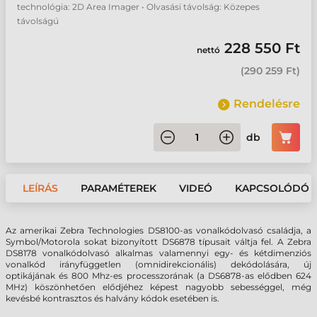
technológia: 2D Area Imager • Olvasási távolság: Közepes
távolságú
228 550 Ft
nettó
(
290 259 Ft
)
Rendelésre
db
LEÍRÁS
PARAMÉTEREK
VIDEÓ
KAPCSOLÓDÓ 
Az amerikai Zebra Technologies DS8100-as vonalkódolvasó családja, a
Symbol/Motorola sokat bizonyított DS6878 típusait váltja fel. A Zebra
DS8178 vonalkódolvasó alkalmas valamennyi egy- és kétdimenziós
vonalkód irányfüggetlen (omnidirekcionális) dekódolására, új
optikájának és 800 Mhz-es processzorának (a DS6878-as elődben 624
MHz) köszönhetően elődjéhez képest nagyobb sebességgel, még
kevésbé kontrasztos és halvány kódok esetében is.