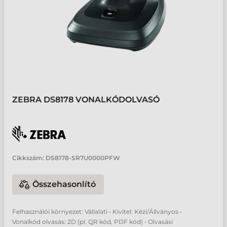
ZEBRA DS8178 VONALKÓDOLVASÓ
Cikkszám:
DS8178-SR7U0000PFW
Összehasonlító
Felhasználói környezet: Vállalati • Kivitel: Kézi/Állványos •
Vonalkód olvasás: 2D (pl. QR kód, PDF kód) • Olvasási