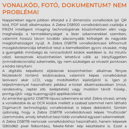
VONALKÓD, FOTÓ, DOKUMENTUM? NEM
PROBLÉMA!
Napjainkban egyre jobban elterjed a 2 dimenziós vonalkódok (pl. QR
kód, PDF kód) alkalmazása. A Zebra DS8100 vonalkódolvasó családja a
PRZM Intelligent Imaging technológiának köszönhetően eléri vagy
meghaladja a termelékenységet a lézer szkennerekkel szemben,
valamint hosszú távon további alacsonyabb költséget és nagyobb
megbízhatóságot nyújt. A
Zebra DS8178
vonalkód
olvasó kifinomult
mozgástoleranciája lehetővé teszi a kiemelkedően gyors olvasást, még
a gyengébb minőségű és roncsolódott kódok esetében is. Az intuitív
célzó keresztnek köszönhetően lehetővé válik az irányfüggetlen
(omnidirekcionális) szkennelés, így nem szükséges az olvasót pontosan
a kódra irányítani.
A digitális képalkotó eljárásnak köszönhetően alkalmas fényes
felületekről történő kódolvasásra, valamint képes vonalkódokat
leolvasni akár LCD, vagy mobiltelefon kijelzőjéről is. Igen jó
teljesítménnyel használható például e-ticket alkalmazásokban (mozi,
rendezvény, reptér stb. beléptetés) vagy mobilon tárolt hűség-,
pontgyűjtő- vagy kupongyűjtő applikációknál.
Az amerikai gyártó DS8178 típusú szkennere az első Zebra olvasó, amely
a vonalkódok és az OCR kódok mellett a szabad szemmel nem látható
Digimarc® technológiájú vonalkódokat is képes dekódolni. Szintén
újdonság, hogy a Zebra DS8178 vonalkódolvasó képes "multicode"
üzemmódra, amely lehetővé teszi több vonalkód egyszeri szkennelését.
A Zebra DS8178 nemcsak vonalkódokhoz használható, hanem képesek
1280x960 pixel felbontású, fekete-fehér kép készítésére is. Ezzel a