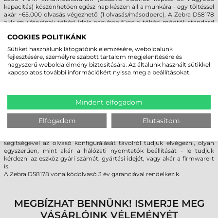
kapacitás) köszönhetően egész nap készen áll a munkára - egy töltéssel
akár ~65.000 olvasás végezhető (1 olvasás/másodperc). A Zebra DS8178
akkumulátorának töltési ideje nagyban függ a töltési módtól: standard
USB, BC1.2 USB, 5V-os tápegység, 12V tápegység, asztali dokkoló,
COOKIES POLITIKÁNK
prezentációs állvány - pontos információ a gyártói adatlapon, a
letöltések menüpontban.
Sütiket használunk látogatóink elemzésére, weboldalunk
fejlesztésére, személyre szabott tartalom megjelenítésére és
nagyszerű weboldalélmény biztosítására. Az általunk használt sütikkel
EGYSZERŰ KONFIGURÁLÁS
kapcsolatos további információkért nyissa meg a beállításokat.
A Zebra DS8100 vonalkódolvasó család multi interfészes, így egyszerűen
csak a kábel cseréjével változtatható, hogy USB, RS232, Billentyű, vagy
RS485 porton keresztül csatlakoztatjuk a host-hoz. Az olvasó
Mindent elfogadom
konfigurálását, telepítését az 123scan2 szoftveren keresztül végezhetjük
el, egy jól kezelhető és felhasználóbarát felületen, mely ingyenesen
elérhető.
Elfogadom
Elutasítom
A szkennerek SMS technológiát (Scanner Management Service)
használnak, amely a távolról történő menedzselést biztosítja. Ennek
segítségével az olvasó konfigurálását távolról tudjuk elvégezni, olyan
egyszerűen, mint akár a hálózati nyomtatók beállítását - le tudjuk
kérdezni az eszköz gyári számát, gyártási idejét, vagy akár a firmware-t
is.
A Zebra
DS8178
vonalkódolvasó 3 év garanciával rendelkezik.
MEGBÍZHAT BENNÜNK! ISMERJE MEG
VÁSÁRLÓINK VÉLEMÉNYÉT