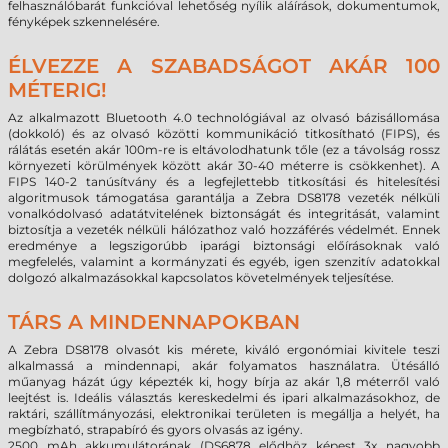
felhasználóbarát funkcióval lehetőség nyílik aláírások, dokumentumok,
fényképek szkennelésére.
ÉLVEZZE A SZABADSÁGOT AKÁR 100
MÉTERIG!
Az alkalmazott Bluetooth 4.0 technológiával az olvasó bázisállomása
(dokkoló) és az olvasó közötti kommunikáció titkosítható (FIPS), és
rálátás esetén akár 100m-re is eltávolodhatunk tőle (ez a távolság rossz
környezeti körülmények között akár 30-40 méterre is csökkenhet). A
FIPS 140-2 tanúsítvány és a legfejlettebb titkosítási és hitelesítési
algoritmusok támogatása garantálja a Zebra DS8178 vezeték nélküli
vonalkódolvasó adatátvitelének biztonságát és integritását, valamint
biztosítja a vezeték nélküli hálózathoz való hozzáférés védelmét. Ennek
eredménye a legszigorúbb iparági biztonsági előírásoknak való
megfelelés, valamint a kormányzati és egyéb, igen szenzitív adatokkal
dolgozó alkalmazásokkal kapcsolatos követelmények teljesítése.
TÁRS A MINDENNAPOKBAN
A
Zebra DS8178 olvasót
k
is mérete, kiváló ergonómiai kivitele teszi
alkalmassá a mindennapi, akár folyamatos használatra. Ütésálló
műanyag házát úgy képezték ki, hogy bírja az akár 1,8 méterről való
leejtést is. Ideális választás kereskedelmi és ipari alkalmazásokhoz, de
raktári, szállítmányozási, elektronikai területen is megállja a helyét, ha
megbízható, strapabíró és gyors olvasás az igény.
2500 mAh akkumulátorának (DS6878 elődhöz képest 3x nagyobb