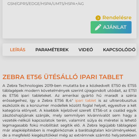
GSM/GPRS/EDGE/HSPA/UMTS/HSPA+/4G
Rendelésre
AJÁNLAT
LEÍRÁS
PARAMÉTEREK
VIDEÓ
KAPCSOLÓDÓ 
ZEBRA ET56 ÜTÉSÁLLÓ IPARI TABLET
A Zebra Technologies 2019-ben mutatta be a közkedvelt ET50 és ET55
táblagépek modern követelmények szerint újragondolt utódait, az ET51
és ET56 ipari tableteket. Az amerikai gyártó hű maradt a széria
erősségeihez, így a Zebra ET56 8,4"
ipari tablet
is az ultrarobusztus
eszközök és a konzumer modellek között foglal helyet, egyesítve a két
kategória előnyeit. A kisebbik kijelzővel szerelt ET56-ot a család egyik
zászlóshajójának szánják, mely semmilyen kívánnivalót sem hagy a
vezeték-nélküli kapcsolatok terén, valamint súlya és méretei is lehető
legmagasabb fokú mobilitást segítik elő. A Zebra legújabb táblagépei
már alapkiépítésben is megbirkóznak a barátságtalan körülményekkel,
de a megfelelő kiegészítőkkel még az extrémnek számító helyzetekben