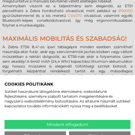
megszüntetve a manuális bevitelnél vétett esetleges hibákat.
Amennyiben viszont ez a teljesítmény sem elegendő, az ET51
párosítható a Zebra hordozható olvasóival, mint például az
RS6000
gyűrűszkennerrel és a kis méretű
CS4070
olvasóval, valamint egyéb
Bluetooth-képes vonalkódolvasóval, így még ergonomikusabban
folyhat a munkavégzés.
MAXIMÁLIS MOBILITÁS ÉS SZABADSÁG!
A Zebra ET56 8,4"-os ipari táblagépre minden esetben számíthat!
Használja akár futár, akár egy szervizmérnök javítás közben vagy váltott
műszakban a raktári dolgozók, az ET56-nak akár a folyamatos üzem
sem akadály! A 6440 mAh (24,4 Whr) kapacitású lítiumion-akkumulátor
egy hosszú műszakra is elegendő töltöttségi szintet biztosít, a
forgatható kézpánttal rendelkező tartót és egy másodlagos
akkumulátort csatlakoztatva pedig megkétszerezhető az üzemidő. A
második akkumulátort ráadásul működés közben is ki lehet cserélni, így
COOKIES POLITIKÁNK
megszakítás és várakozási idő nélkül tudja segíteni felhasználója
munkáját.
Sütiket használunk látogatóink elemzésére, weboldalunk
A Zebra ET56 8,4"-os változatával nem szükséges kompromisszumot
fejlesztésére, személyre szabott tartalom megjelenítésére és
kötnie! Járjon a használója bárhol a világban, a változatos hálózati
nagyszerű weboldalélmény biztosítására. Az általunk használt sütikkel
kapcsolatokról nem kell lemondania és a geolokáció (GPS, Galileo,
kapcsolatos további információkért nyissa meg a beállításokat.
Glonass) sem jelenthet problémát!
Az NFC chip segítségével csatlakoztathat kompatibilis Zebra
készülékeket (pl. nyomtatókat), valamint NFC címkék is
felprogramozhatóvá válnak (ISO 18092, ISO 14443, FeliCa, ISO 15693,
Mindent elfogadom
stb.). WPAN kapcsolatot a készülékbe szerelt Bluetooth-szal (Android:
Bluetooth 5.0 / 2.1+EDR Class 2 Bluetooth LE, Windows: Bluetooth 4.2,