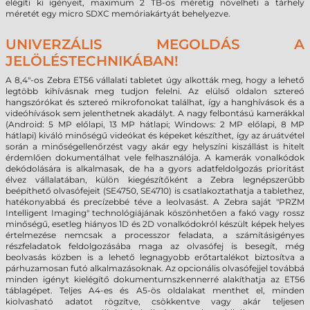
elégíti ki igényeit, maximum 2 TB-os méretig növelheti a tárhely
méretét egy micro SDXC memóriakártyát behelyezve.
UNIVERZÁLIS MEGOLDÁS A
JELÖLÉSTECHNIKÁBAN!
A 8,4"-os Zebra ET56 vállalati tabletet úgy alkották meg, hogy a lehető
legtöbb kihívásnak meg tudjon felelni. Az elülső oldalon sztereó
hangszórókat és sztereó mikrofonokat találhat, így a hanghívások és a
videóhívások sem jelenthetnek akadályt. A nagy felbontású kamerákkal
(Android: 5 MP előlapi, 13 MP hátlapi; Windows: 2 MP előlapi, 8 MP
hátlapi) kiváló minőségű videókat és képeket készíthet, így az áruátvétel
során a minőségellenőrzést vagy akár egy helyszíni kiszállást is hitelt
érdemlően dokumentálhat vele felhasználója. A kamerák vonalkódok
dekódolására is alkalmasak, de ha a gyors adatfeldolgozás prioritást
élvez vállalatában, külön kiegészítőként a Zebra legnépszerűbb
beépíthető olvasófejeit (SE4750, SE4710) is csatlakoztathatja a tablethez,
hatékonyabbá és precízebbé téve a leolvasást. A Zebra saját "PRZM
Intelligent Imaging" technológiájának köszönhetően a fakó vagy rossz
minőségű, esetleg hiányos 1D és 2D vonalkódokról készült képek helyes
értelmezése nemcsak a processzor feladata, a számításigényes
részfeladatok feldolgozásába maga az olvasófej is besegít, még
beolvasás közben is a lehető legnagyobb erőtartalékot biztosítva a
párhuzamosan futó alkalmazásoknak. Az opcionális olvasófejjel továbbá
minden igényt kielégítő dokumentumszkennerré alakíthatja az ET56
táblagépet. Teljes A4-es és A5-ös oldalakat menthet el, minden
kiolvasható adatot rögzítve, csökkentve vagy akár teljesen