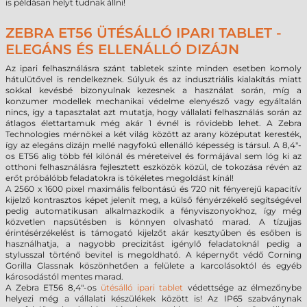
is példásan helyt tudnak állni!
ZEBRA ET56 ÜTÉSÁLLÓ IPARI TABLET -
ELEGÁNS ÉS ELLENÁLLÓ DIZÁJN
Az ipari felhasználásra szánt tabletek szinte minden esetben komoly
hátulütővel is rendelkeznek. Súlyuk és az indusztriális kialakítás miatt
sokkal kevésbé bizonyulnak kezesnek a használat során, míg a
konzumer modellek mechanikai védelme elenyésző vagy egyáltalán
nincs, így a tapasztalat azt mutatja, hogy vállalati felhasználás során az
átlagos élettartamuk még akár 1 évnél is rövidebb lehet. A Zebra
Technologies mérnökei a két világ között az arany középutat keresték,
így az elegáns dizájn mellé nagyfokú ellenálló képesség is társul. A 8,4"-
os ET56 alig több fél kilónál és méreteivel és formájával sem lóg ki az
otthoni felhasználásra fejlesztett eszközök közül, de tokozása révén az
erőt próbálóbb feladatokra is tökéletes megoldást kínál!
A 2560 x 1600 pixel maximális felbontású és 720 nit fényerejű kapacitív
kijelző kontrasztos képet jelenít meg, a külső fényérzékelő segítségével
pedig automatikusan alkalmazkodik a fényviszonyokhoz, így még
közvetlen napsütésben is könnyen olvasható marad. A tízujjas
érintésérzékelést is támogató kijelzőt akár kesztyűben és esőben is
használhatja, a nagyobb precizitást igénylő feladatoknál pedig a
stylusszal történő bevitel is megoldható. A képernyőt védő Corning
Gorilla Glassnak köszönhetően a felülete a karcolásoktól és egyéb
károsodástól mentes marad.
A Zebra ET56 8,4"-os
ütésálló ipari tablet
védettsége az élmezőnybe
helyezi még a vállalati készülékek között is! Az IP65 szabványnak