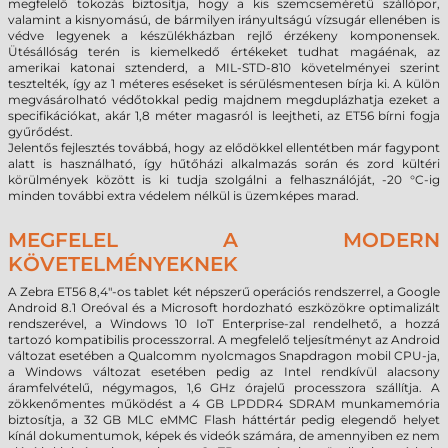
megfelelő tokozás biztosítja, hogy a kis szemcseméretű szállópor,
valamint a kisnyomású, de bármilyen irányultságú vízsugár ellenében is
védve legyenek a készülékházban rejlő érzékeny komponensek.
Ütésállóság terén is kiemelkedő értékeket tudhat magáénak, az
amerikai katonai sztenderd, a MIL-STD-810 követelményei szerint
tesztelték, így az 1 méteres eséseket is sérülésmentesen bírja ki. A külön
megvásárolható védőtokkal pedig majdnem megduplázhatja ezeket a
specifikációkat, akár 1,8 méter magasról is leejtheti, az ET56 bírni fogja
gyűrődést.
Jelentős fejlesztés továbbá, hogy az elődökkel ellentétben már fagypont
alatt is használható, így hűtőházi alkalmazás során és zord kültéri
körülmények között is ki tudja szolgálni a felhasználóját, -20 °C-ig
minden további extra védelem nélkül is üzemképes marad.
MEGFELEL A MODERN
KÖVETELMÉNYEKNEK
A Zebra ET56 8,4"-os tablet két népszerű operációs rendszerrel, a Google
Android 8.1 Oreóval és a Microsoft hordozható eszközökre optimalizált
rendszerével, a Windows 10 IoT Enterprise-zal rendelhető, a hozzá
tartozó kompatibilis processzorral. A megfelelő teljesítményt az Android
változat esetében a Qualcomm nyolcmagos Snapdragon mobil CPU-ja,
a Windows változat esetében pedig az Intel rendkívül alacsony
áramfelvételű, négymagos, 1,6 GHz órajelű processzora szállítja. A
zökkenőmentes működést a 4 GB LPDDR4 SDRAM munkamemória
biztosítja, a 32 GB MLC eMMC Flash háttértár pedig elegendő helyet
kínál dokumentumok, képek és videók számára, de amennyiben ez nem