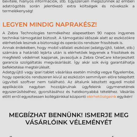
bevitele, hiányos információk, stb. Egyszerűen megszűnnek az emberi
adatrögzítés során jelentkező extra költségek és növekszik a
termelékenység!
LEGYEN MINDIG NAPRAKÉSZ!
A Zebra Technologies termékeihez alapesetben 90 napos ingyenes
technikai támogatást biztosít. A támogatási időszak alatt az eszközökre
elérhetőek lesznek a biztonsági és operációs rendszer frissítések is.
Annak érdekében, hogy mobil vállalati eszközei (adatgyűjtő, tablet, stb.)
számára a határidő lejárta után is elérhetőek legyenek a frissítések és
megfelelő védelmet kapjanak, javasoljuk a Zebra OneCare kiterjesztett
garancia szolgáltatás megvásárlását. Így akár sok évig garantálhatja
befektetése megtérülését.
Adatgyűjtő vagy ipari tablet vásárlása esetén mindig vegye figyelembe,
hogy operációs rendszeren kívül az eszközön semmilyen előre telepített
ügyviteli szoftver nem található. Az általunk készített egyedi mobil
applikációk nagyban hozzájárulnak ügyfeleink ügymenetének
egyszerűsítéséhez, gyorsításához és hatékonyabbá tételéhez. Vásárlás
előtt erről egyeztessen kollégáinkkal központi
elérhetőségeink
egyikén!
MEGBÍZHAT BENNÜNK! ISMERJE MEG
VÁSÁRLÓINK VÉLEMÉNYÉT