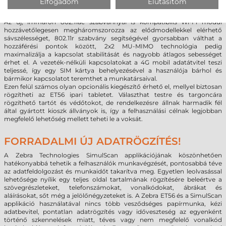
Elfogadom
Elutasítom
Class 1 + Bluetooth LE) is teremthet, az új chipek ideális esetben 300
méteres hatótávot is el tudnak érni.
Az új, immáron 802.11ac szabvánnyal is kompatibilis Wi-Fi modul
hozzávetőlegesen megháromszorozza az elődmodellekkel elérhető
sávszélességet, 802.11r szabvány segítségével gyorsabban válthat a
hozzáférési pontok között, 2x2 MU-MIMO technológia pedig
maximalizálja a kapcsolat stabilitását és nagyobb átlagos sebességet
érhet el. A vezeték-nélküli kapcsolatokat a 4G mobil adatátvitel teszi
teljessé, így egy SIM kártya behelyezésével a használója bárhol és
bármikor kapcsolatot teremthet a munkatársaival.
Ezen felül számos olyan opcionális kiegészítő érhető el, mellyel biztosan
rögzítheti az ET56 ipari tabletet. Választhat testre és targoncára
rögzíthető tartót és védőtokot, de rendelkezésre állnak harmadik fél
által gyártott kioszk állványok is, így a felhasználási célnak legjobban
megfelelő lehetőség mellett teheti le a voksát.
FORRADALMI ÚJ ADATRÖGZÍTÉS!
A Zebra Technologies SimulScan applikációjának köszönhetően
hatékonyabbá tehetik a felhasználók munkavégzését, pontosabbá téve
az adatfeldolgozást és munkaidőt takarítva meg. Egyetlen leolvasással
lehetősége nyílik egy teljes oldal tartalmának rögzítésére beleértve a
szövegrészleteket, telefonszámokat, vonalkódokat, ábrákat és
aláírásokat, sőt még a jelölőnégyzeteket is. A Zebra ET56 és a SimulScan
applikáció használatával nincs több vesződséges papírmunka, kézi
adatbevitel, pontatlan adatrögzítés vagy időveszteség az egyenként
történő szkennelések miatt, téves vagy nem megfelelő vonalkód