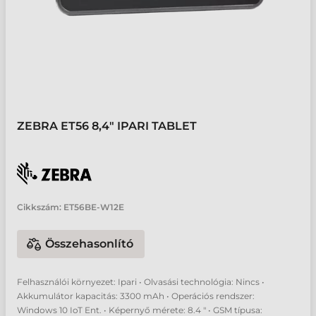
ZEBRA ET56 8,4" IPARI TABLET
Cikkszám:
ET56BE-W12E
Összehasonlító
Felhasználói környezet: Ipari • Olvasási technológia: Nincs •
Akkumulátor kapacitás: 3300 mAh • Operációs rendszer:
Windows 10 IoT Ent. • Képernyő mérete: 8.4 " • GSM típusa: