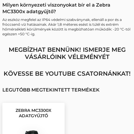
Milyen környezeti viszonyokat bír el a Zebra
MC3300x adatgyűjtő?
Az eszköz megfelel az IP64 védelmi szabványnak, ellenáll a por és a
fröccsenő víz hatásainak. Akár 1,8 méteres esést is túlél és extrém
hőmérsékleti körülmények között is megbízhatóan működik: -20 °C-tól
egészen +50 °C-ig.
MEGBÍZHAT BENNÜNK! ISMERJE MEG
VÁSÁRLÓINK VÉLEMÉNYÉT
KÖVESSE BE YOUTUBE CSATORNÁNKAT!
LEGUTÓBB MEGTEKINTETT TERMÉKEK
ZEBRA MC3300X
ADATGYŰJTŐ