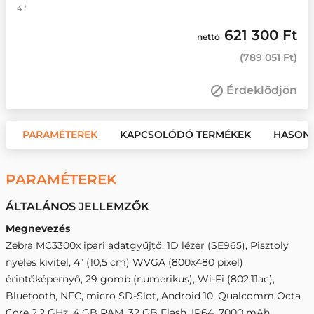
4 "
621 300 Ft
nettó
(
789 051 Ft
)
Érdeklődjön
PARAMÉTEREK
KAPCSOLÓDÓ TERMÉKEK
HASON
PARAMÉTEREK
ÁLTALÁNOS JELLEMZŐK
Megnevezés
Zebra MC3300x ipari adatgyűjtő, 1D lézer (SE965), Pisztoly
nyeles kivitel, 4" (10,5 cm) WVGA (800x480 pixel)
érintőképernyő, 29 gomb (numerikus), Wi-Fi (802.11ac),
Bluetooth, NFC, micro SD-Slot, Android 10, Qualcomm Octa
Core 2,2 GHz, 4 GB RAM, 32 GB Flash, IP64, 7000 mAh