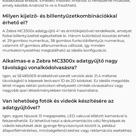
kialakítással érkezik. Emellett frissített Android 10 rendszerrel működik,
amely később Android 14-re is frissíthető.
Milyen kijelző- és billentyűzetkombinációkkal
érhető el?
A Zebra MC3300x adatgyűjtő 4"-es érintőkijelzővel rendelkezik, amelyet
fizikai billentyűzettel egészítettek ki. Három különböző kiosztás érhető
el: 29 gombos numerikus, 38 gombos funkcióbillentyűs numerikus,
valamint 47 gombos alfanumerikus változat, így minden
munkakörnyezethez megtalálható az ideális konfiguráció.
Alkalmas-e a Zebra MC3300x adatgyűjtő nagy
távolságú vonalkódolvasásra?
Igen, az SE4850ER érzékelővel szerelt verziók akár 21,4 méteres
távolságból is képesek leolvasni 1D és 2D kódokat. Ez ideális megoldás
lehet magas raktári polcokon elhelyezett címkék olvasásához vagy
nagyobb ipari létesítményekben történő használatra.
Van lehetőség fotók és videók készítésére az
adatgyűjtővel?
Igen, egyes típusok 13 megapixeles, LED vakuval ellátott kamerával is
felszerelhetők. Ez lehetővé teszi a dokumentációs célú fényképek és
videók készítését akár gyenge fényviszonyok között is, például
állapotfelméréshez, minőségellenőrzéshez vagy reklamációs esetekhez.