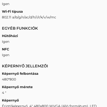
Igen
Wi-Fi típusa
802.11 a/b/g/n/ac/d/h/i/r/k/v/w/mc
EGYÉB FUNKCIÓK
Hűtőházi
Igen
NFC
Igen
KÉPERNYŐ JELLEMZŐI
Képernyő felbontása
480*800
Képernyő mérete
4 "
Képernyő
Érintőképernyő, 4" 480x800 WVGA (álló formátum), LED