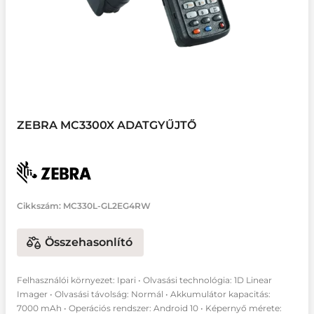
ZEBRA MC3300X ADATGYŰJTŐ
Cikkszám:
MC330L-GL2EG4RW
Összehasonlító
Felhasználói környezet: Ipari • Olvasási technológia: 1D Linear
Imager • Olvasási távolság: Normál • Akkumulátor kapacitás:
7000 mAh • Operációs rendszer: Android 10 • Képernyő mérete: