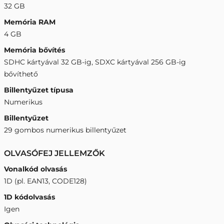
32 GB
Memória RAM
4 GB
Memória bővítés
SDHC kártyával 32 GB-ig, SDXC kártyával 256 GB-ig
bővíthető
Billentyűzet típusa
Numerikus
Billentyűzet
29 gombos numerikus billentyűzet
OLVASÓFEJ JELLEMZŐK
Vonalkód olvasás
1D (pl. EAN13, CODE128)
1D kódolvasás
Igen