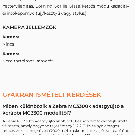
háttérvilágítás, Corning Gorilla Glass, kettős módú kapacitív
érintőképernyő (ujj/kesztyű vagy stylus)
KAMERA JELLEMZŐK
Kamera
Nincs
Kamera
Nem tartalmaz kamerát
GYAKRAN ISMÉTELT KÉRDÉSEK
Miben különbözik a Zebra MC3300x adatgyűjtő a
korábbi MC3300 modelltől?
A Zebra MC3300x adatgyűjtő az MC3000-es sorozat továbbfejlesztett
változata, amely nagyobb teljesítményű, 2,2 GHz-es nyolcmagos
processzorral, megnövelt (7000 mAh) akkumulátorral, és strapabíróbb