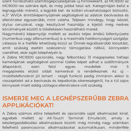
szánt hordozható számítógépcsaládjának új hírnökeként, az MC9300 az
MC9000-res szériára épít, és még jobbá teszi azt. Kategóriáján belül a
legnagyobb méretű, a legjobb bel- és kültéri olvashatóságot biztosító,
4.3” WVGA érintőképernyőjének segítségével az adatok beolvasása és
ellenőrzése egyszerűbb, mint valaha. Teljesen mindegy, hogy kézzel,
stylus ceruzával, vagy kesztyűvel használja; a kijelző még nedves
körülmények között is tökéletesen használható marad.
Nagyméretű képernyője mellett az eszköz teljes értékű billentyűzete
(numerikus vagy alfanumerikus) is a maximális hatékonyságot szolgálja:
válassza ki a hatféle lehetőség közül az Önnek legcélszerűbb kiosztást,
amit szükség esetén szakszerviz támogatása nélkül, könnyedén
cserélhet, akár saját telephelyén is.
A Zebra MC9300
opcionális,
nagy felbontású 13 megapixeles hátlapi
kamerájának segítségével azonnal tűéles képet adhat a szállítmányok
állapotáról, ezen felül egyes
modellek már
5
megapixeles
elülső
oldali
kamerával is rendelkeznek
. Az új -
mobiltelefonokról jól ismert - rezgő funkció pedig immáron akkor is
visszajelzést ad a beolvasás és képalkotás sikerességéről, ha a túl zajos
környezet miatt eddig utólagos ellenőrzésre volt szükség.
ISMERJE MEG A LEGNÉPSZERŰBB ZEBRA
APPLIKÁCIÓKAT!
A Zebra számos előre telepített és opcionális saját alkalmazást kínál,
egyebek mellett az All-Touch Terminál Emulációt, amely a
készletgazdálkodási alkalmazások között még mindig nagy számban
fellelhető parancssoros alkalmazásokat automatikusan, mindenféle