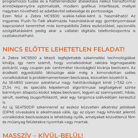
programozói tudás és a háttérrendszer átalakítása nélkül transzformál
érintőképernyőre optimalizált, modern grafikus interfésszé, mellyel
nagyban növelhető az adatbevitel sebessége és pontossága.
Ezen felül a Zebra MC9300 walkie-talkie-ként is használható! Az
ingyenes Push-To-Talk alkalmazás használatával egy gombnyomással
kapcsolatot teremthet más kompatibilis Zebra eszközökkel, opcionális
szolgáltatásként pedig akár a vállalati digitális telefonközpontra is
csatlakoztatható.
NINCS ELŐTTE LEHETETLEN FELADAT!
A Zebra MC9300 a létező legfejlettebb szkennelési technológiákat
kínálja, így nem számít, hogy vonalkódokat raktára legmagasabb
polcáról, vagy csupán pár centiméter távolságból kívánja beolvasni. Az
érzékelő egyedülálló látószöge akár még a kimondottan széles
vonalkódokat is problémamentesen beolvassa, közvetlen közelről is.
Az SE4850 szenzor páratlanul nagy hatótávolságot kínál (~7,62 cm -
21,34 m), és speciális képelemző algoritmusai segítségével szinte
bármilyen állapotú kódot képes beolvasni, legyen az szennyezett, hibás,
sérült, esetleg zsugorfóliázott, akár egy targonca szélvédőjén keresztül
is.
Az új SE4750DP szkennerrel az eszköz közvetlen alkatrész jelölések
(DPM) olvasására is alkalmassá válik, így az olyan nagy kihívást jelentő
vonalkódok beolvasására is lehetőség nyílik, amelyeket közvetlenül fém
és műanyag felületekre nyomtak vagy martak.
MASSZÍV – KÍVÜL-BELÜL!