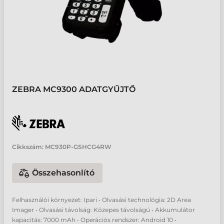
ZEBRA MC9300 ADATGYŰJTŐ
Cikkszám:
MC930P-GSHCG4RW
Összehasonlító
Felhasználói környezet: Ipari • Olvasási technológia: 2D Area
Imager • Olvasási távolság: Közepes távolságú • Akkumulátor
kapacitás: 7000 mAh • Operációs rendszer: Android 10 •