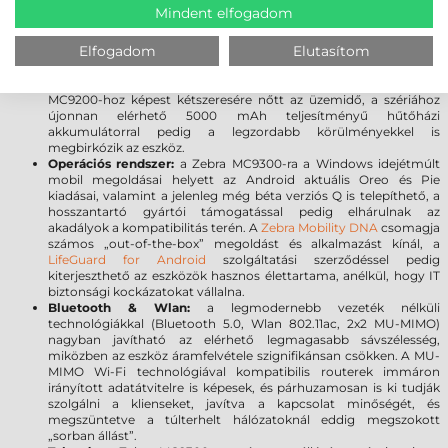
a szkenner ablak tartósságát, továbbá meggátolja a karcolások
Mindent elfogadom
kialakulását. A sérülésekre gyakorlatilag érzéketlen üveg törés
vagy karcolódás nélkül ellenáll a leggyakoribb leejtéseknek.
Elfogadom
Elutasítom
Akkumulátor:
A 7000 mAh PowerPrecision+ akkumulátor a
kategória legnagyobb kapacitásával és kiemelkedő üzemidővel
rendelkezik, így Ön a munkára fókuszálhat, limitációk nélkül. Az
MC9200-hoz képest kétszeresére nőtt az üzemidő, a szériához
újonnan elérhető 5000 mAh teljesítményű hűtőházi
akkumulátorral pedig a legzordabb körülményekkel is
megbirkózik az eszköz.
Operációs rendszer:
a Zebra MC9300-ra a Windows idejétmúlt
mobil megoldásai helyett az Android aktuális Oreo és Pie
kiadásai, valamint a jelenleg még béta verziós Q is telepíthető, a
hosszantartó gyártói támogatással pedig elhárulnak az
akadályok a kompatibilitás terén. A
Zebra Mobility DNA
csomagja
számos „out-of-the-box” megoldást és alkalmazást kínál, a
LifeGuard for Android
szolgáltatási szerződéssel pedig
kiterjeszthető az eszközök hasznos élettartama, anélkül, hogy IT
biztonsági kockázatokat vállalna.
Bluetooth & Wlan:
a legmodernebb vezeték nélküli
technológiákkal (Bluetooth 5.0, Wlan 802.11ac, 2x2 MU-MIMO)
nagyban javítható az elérhető legmagasabb sávszélesség,
miközben az eszköz áramfelvétele szignifikánsan csökken. A MU-
MIMO Wi-Fi technológiával kompatibilis routerek immáron
irányított adatátvitelre is képesek, és párhuzamosan is ki tudják
szolgálni a klienseket, javítva a kapcsolat minőségét, és
megszüntetve a túlterhelt hálózatoknál eddig megszokott
„sorban állást”.