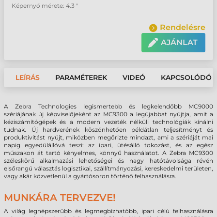
Képernyő mérete: 4.3 "
Rendelésre
AJÁNLAT
LEÍRÁS
PARAMÉTEREK
VIDEÓ
KAPCSOLÓDÓ 
A Zebra Technologies legismertebb és legkelendőbb MC9000
szériájának új képviselőjeként az MC9300 a legújabbat nyújtja, amit a
kéziszámítógépek és a modern vezeték nélküli technológiák kínálni
tudnak. Új hardverének köszönhetően példátlan teljesítményt és
produktivitást nyújt, miközben megőrizte mindazt, ami a szériáját mai
napig egyedülállóvá teszi: az ipari, ütésálló tokozást, és az egész
műszakon át tartó kényelmes, könnyű használatot. A Zebra MC9300
széleskörű alkalmazási lehetőségei és nagy hatótávolsága révén
elsőrangú választás logisztikai, szállítmányozási, kereskedelmi területen,
vagy akár közvetlenül a gyártósoron történő felhasználásra.
MUNKÁRA TERVEZVE!
A világ legnépszerűbb és legmegbízhatóbb, ipari célú felhasználásra