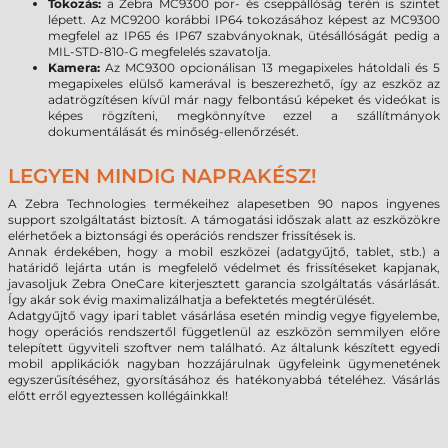
Tokozás:
a Zebra MC9300 por- és cseppállóság terén is szintet
lépett. Az MC9200 korábbi IP64 tokozásához képest az MC9300
megfelel az IP65 és IP67 szabványoknak, ütésállóságát pedig a
MIL-STD-810-G megfelelés szavatolja.
Kamera:
Az MC9300 opcionálisan 13 megapixeles hátoldali és 5
megapixeles elülső kamerával is beszerezhető, így az eszköz az
adatrögzítésen kívül már nagy felbontású képeket és videókat is
képes rögzíteni, megkönnyítve ezzel a szállítmányok
dokumentálását és minőség-ellenőrzését.
LEGYEN MINDIG NAPRAKÉSZ!
A Zebra Technologies termékeihez alapesetben 90 napos ingyenes
support szolgáltatást biztosít. A támogatási időszak alatt az eszközökre
elérhetőek a biztonsági és operációs rendszer frissítések is.
Annak érdekében, hogy a mobil eszközei (adatgyűjtő, tablet, stb.) a
határidő lejárta után is megfelelő védelmet és frissítéseket kapjanak,
javasoljuk Zebra OneCare kiterjesztett garancia szolgáltatás vásárlását.
Így akár sok évig maximalizálhatja a befektetés megtérülését.
Adatgyűjtő vagy ipari tablet vásárlása esetén mindig vegye figyelembe,
hogy operációs rendszertől függetlenül az eszközön semmilyen előre
telepített ügyviteli szoftver nem található. Az általunk készített egyedi
mobil applikációk nagyban hozzájárulnak ügyfeleink ügymenetének
egyszerűsítéséhez, gyorsításához és hatékonyabbá tételéhez. Vásárlás
előtt erről egyeztessen kollégáinkkal!