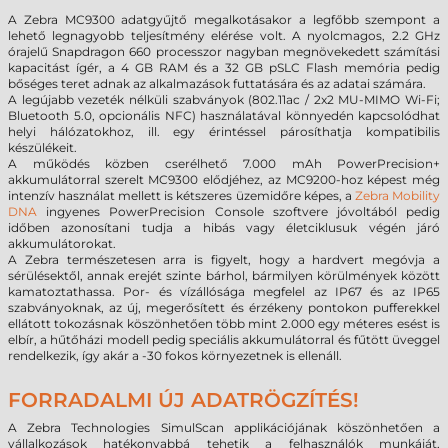
A Zebra MC9300 adatgyűjtő megalkotásakor a legfőbb szempont a
lehető legnagyobb teljesítmény elérése volt. A nyolcmagos, 2.2 GHz
órajelű Snapdragon 660 processzor nagyban megnövekedett számítási
kapacitást ígér, a 4 GB RAM és a 32 GB pSLC Flash memória pedig
bőséges teret adnak az alkalmazások futtatására és az adatai számára.
A legújabb vezeték nélküli szabványok (802.11ac / 2x2 MU-MIMO Wi-Fi;
Bluetooth 5.0, opcionális NFC) használatával könnyedén kapcsolódhat
helyi hálózatokhoz, ill. egy érintéssel párosíthatja kompatibilis
készülékeit.
A működés közben cserélhető 7.000 mAh PowerPrecision+
akkumulátorral szerelt MC9300 elődjéhez, az MC9200-hoz képest még
intenzív használat mellett is kétszeres üzemidőre képes, a
Zebra Mobility
DNA
ingyenes PowerPrecision Console szoftvere jóvoltából pedig
időben azonosítani tudja a hibás vagy életciklusuk végén járó
akkumulátorokat.
A Zebra természetesen arra is figyelt, hogy a hardvert megóvja a
sérülésektől, annak erejét szinte bárhol, bármilyen körülmények között
kamatoztathassa. Por- és vízállósága megfelel az IP67 és az IP65
szabványoknak, az új, megerősített és érzékeny pontokon pufferekkel
ellátott tokozásnak köszönhetően több mint 2.000 egy méteres esést is
elbír, a hűtőházi modell pedig speciális akkumulátorral és fűtött üveggel
rendelkezik, így akár a -30 fokos környezetnek is ellenáll.
FORRADALMI ÚJ ADATRÖGZÍTÉS!
A Zebra Technologies SimulScan applikációjának köszönhetően a
vállalkozások hatékonyabbá tehetik a felhasználók munkáját,