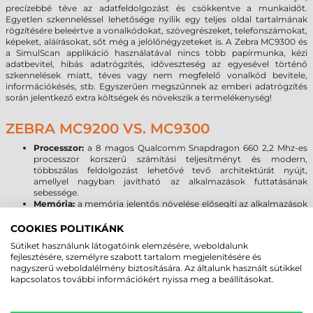
precízebbé téve az adatfeldolgozást és csökkentve a munkaidőt.
Egyetlen szkenneléssel lehetősége nyílik egy teljes oldal tartalmának
rögzítésére beleértve a vonalkódokat, szövegrészeket, telefonszámokat,
képeket, aláírásokat, sőt még a jelölőnégyzeteket is. A Zebra MC9300 és
a SimulScan applikáció használatával nincs több papírmunka, kézi
adatbevitel, hibás adatrögzítés, időveszteség az egyesével történő
szkennelések miatt, téves vagy nem megfelelő vonalkód bevitele,
információkésés, stb. Egyszerűen megszűnnek az emberi adatrögzítés
során jelentkező extra költségek és növekszik a termelékenység!
ZEBRA MC9200 VS. MC9300
Processzor:
a 8 magos Qualcomm Snapdragon 660 2,2 Mhz-es
processzor korszerű számítási teljesítményt és modern,
többszálas feldolgozást lehetővé tevő architektúrát nyújt,
amellyel nagyban javítható az alkalmazások futtatásának
sebessége.
Memória:
a memória jelentős növelése elősegíti az alkalmazások
akadásmentes működését, kellő tárhelyet biztosítva az
adatoknak, programoknak. Az MC9200-hoz képest
COOKIES POLITIKÁNK
megnégyszereződött a rendszermemória, és 16-szorosára
Sütiket használunk látogatóink elemzésére, weboldalunk
emelkedett a háttértárként szolgáló flash memória mérete, ami
fejlesztésére, személyre szabott tartalom megjelenítésére és
Micro SD kártyával 128 GB-tal bővíthető.
nagyszerű weboldalélmény biztosítására. Az általunk használt sütikkel
Kijelző:
A Zebra MC9300 az MC9200 3,7” képátlójú rezisztív VGA
kapcsolatos további információkért nyissa meg a beállításokat.
kijelzőjéhez képest nagyobb méretű és felbontású, kapacitív 4,3”
WVGA kijelzővel érkezik, melynél már a kesztyűs használat sem
okoz problémát. A Corning Gorilla Glass kijelző növeli a kijelző és