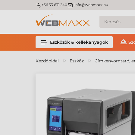
m_phone
m_email
+36 33 631 240
info@webmaxx.hu
Eszközök & kellékanyagok
Sz
Kezdőoldal
Eszköz
Címkenyomtató, et