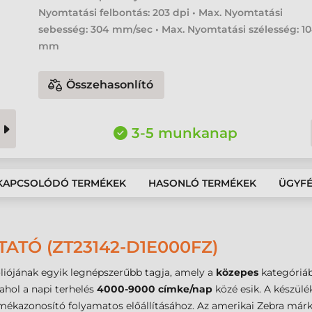
Nyomtatási felbontás: 203 dpi • Max. Nyomtatási
sebesség: 304 mm/sec • Max. Nyomtatási szélesség: 1
mm
Összehasonlító
3-5 munkanap
KAPCSOLÓDÓ TERMÉKEK
HASONLÓ TERMÉKEK
ÜGYF
ATÓ (ZT23142-D1E000FZ)
liójának egyik legnépszerűbb tagja, amely a
közepes
kategóriába
ahol a napi terhelés
4000-9000 címke/nap
közé esik. A készül
rmékazonosító folyamatos előállításához. Az amerikai Zebra márk