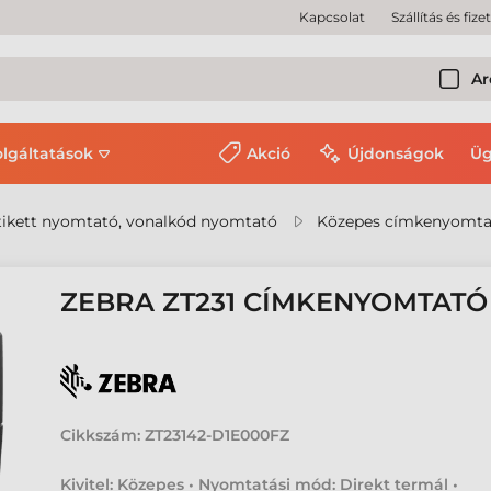
Kapcsolat
Szállítás és fize
Ar
olgáltatások
Akció
Újdonságok
Üg
ikett nyomtató, vonalkód nyomtató
Közepes címkenyomta
ZEBRA ZT231 CÍMKENYOMTATÓ
Cikkszám:
ZT23142-D1E000FZ
Kivitel: Közepes • Nyomtatási mód: Direkt termál •