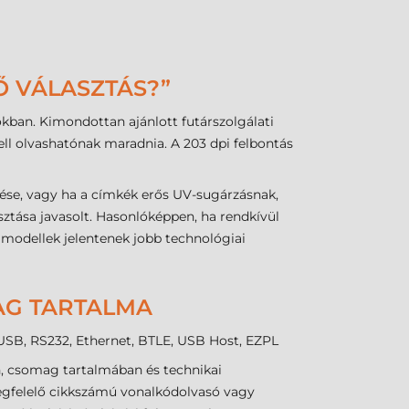
Ő VÁLASZTÁS?”
kban. Kimondottan ajánlott futárszolgálati
ell olvashatónak maradnia. A 203 dpi felbontás
ése, vagy ha a címkék erős UV-sugárzásnak,
sztása javasolt. Hasonlóképpen, ha rendkívül
ú modellek jelentenek jobb technológiai
MAG TARTALMA
, USB, RS232, Ethernet, BTLE, USB Host, EZPL
, csomag tartalmában és technikai
megfelelő cikkszámú vonalkódolvasó vagy