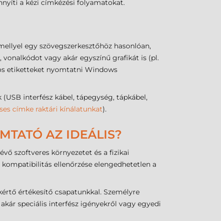
nyíti a kézi címkézési folyamatokat.
mellyel egy szövegszerkesztőhöz hasonlóan,
vonalkódot vagy akár egyszínű grafikát is (pl.
dos etiketteket nyomtatni Windows
SB interfész kábel, tápegység, tápkábel,
ses címke raktári kínálatunkat
).
MTATÓ AZ IDEÁLIS?
vő szoftveres környezetet és a fizikai
 kompatibilitás ellenőrzése elengedhetetlen a
kértő értékesítő csapatunkkal. Személyre
kár speciális interfész igényekről vagy egyedi