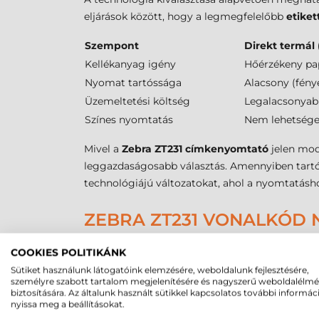
eljárások között, hogy a legmegfelelőbb
etike
Szempont
Direkt termál 
Kellékanyag igény
Hőérzékeny pa
Nyomat tartóssága
Alacsony (fény
Üzemeltetési költség
Legalacsonyab
Színes nyomtatás
Nem lehetsége
Mivel a
Zebra ZT231 címkenyomtató
jelen mod
leggazdaságosabb választás. Amennyiben tartós
technológiájú változatokat, ahol a nyomtatás
ZEBRA ZT231 VONALKÓD N
A műszaki precizitás egyik alapköve a média ke
COOKIES POLITIKÁNK
rendelkező tekercseket is. Ez a rugalmasság le
Sütiket használunk látogatóink elemzésére, weboldalunk fejlesztésére,
A
külső tekercs átmérő
maximális értéke
203
személyre szabott tartalom megjelenítésére és nagyszerű weboldalélm
biztosítására. Az általunk használt sütikkel kapcsolatos további informác
A pontos pozicionálásról az állítható érzékel
nyissa meg a beállításokat.