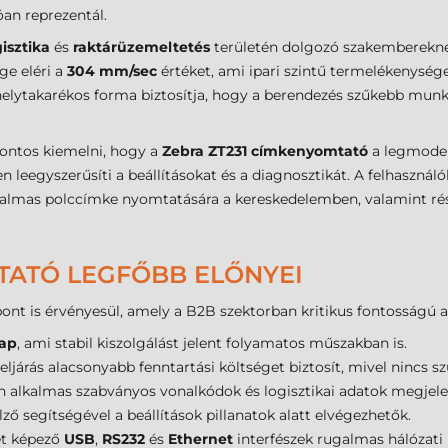
óan reprezentál.
gisztika
és
raktárüzemeltetés
területén dolgozó szakembereknek
ge eléri a
304 mm/sec
értéket, ami ipari szintű termelékenység
a helytakarékos forma biztosítja, hogy a berendezés szűkebb mu
ontos kiemelni, hogy a
Zebra ZT231 címkenyomtató
a legmodern
en leegyszerűsíti a beállításokat és a diagnosztikát. A felhaszn
kalmas polccímke nyomtatására a kereskedelemben, valamint részl
TATÓ LEGFŐBB ELŐNYEI
ont is érvényesül, amely a B2B szektorban kritikus fontosságú a
ap
, ami stabil kiszolgálást jelent folyamatos műszakban is.
eljárás alacsonyabb fenntartási költséget biztosít, mivel nincs s
n alkalmas szabványos vonalkódok és logisztikai adatok megjele
elző segítségével a beállítások pillanatok alatt elvégezhetők.
ét képező
USB
,
RS232
és
Ethernet
interfészek rugalmas hálózati 