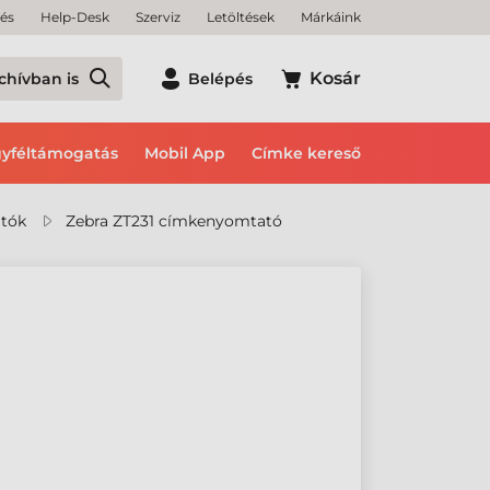
tés
Help-Desk
Szerviz
Letöltések
Márkáink
Kosár
chívban is
Belépés
yféltámogatás
Mobil App
Címke kereső
tók
Zebra ZT231 címkenyomtató