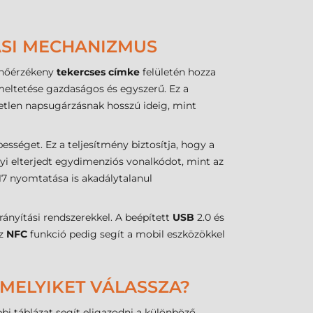
ÁSI MECHANIZMUS
a hőérzékeny
tekercses címke
felületén hozza
meltetése gazdaságos és egyszerű. Ez a
etlen napsugárzásnak hosszú ideig, mint
sséget. Ez a teljesítmény biztosítja, hogy a
i elterjedt egydimenziós vonalkódot, mint az
7 nyomtatása is akadálytalanul
ányítási rendszerekkel. A beépített
USB
2.0 és
Az
NFC
funkció pedig segít a mobil eszközökkel
 MELYIKET VÁLASSZA?
bi táblázat segít eligazodni a különböző