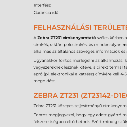
Interfész
Garancia idő
FELHASZNÁLÁSI TERÜLET
A
Zebra ZT231 címkenyomtató
széles körben 
címkék, raktári polccímkék, és minden olyan
m
alkalmas az általános szöveges információk é
Ugyanakkor fontos mérlegelni az alkalmazási k
vegyszereknek lesznek kitéve, a direkt termál 
apró (pl. elektronikai alkatrész) címkére kell
megoldást.
ZEBRA ZT231 (ZT23142-D
Zebra ZT231 közepes teljesítményű címkenyomtat
Fontos megjegyezni, hogy egy adott gyártó mo
felszereltségben eltérhetnek. Ezért mindig sz