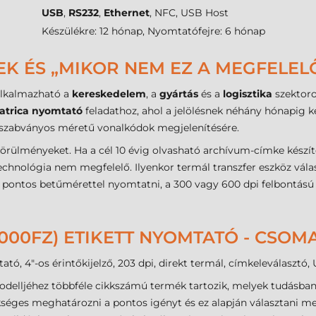
USB
,
RS232
,
Ethernet
, NFC, USB Host
Készülékre: 12 hónap, Nyomtatófejre: 6 hónap
EK ÉS „MIKOR NEM EZ A MEGFELEL
alkalmazható a
kereskedelem
, a
gyártás
és a
logisztika
szektoro
atrica nyomtató
feladathoz, ahol a jelölésnek néhány hónapig k
s szabványos méretű vonalkódok megjelenítésére.
örülményeket. Ha a cél 10 évig olvasható archívum-címke készít
technológia nem megfelelő. Ilyenkor termál transzfer eszköz vála
 4-5 pontos betűmérettel nyomtatni, a 300 vagy 600 dpi felbontás
1E000FZ) ETIKETT NYOMTATÓ - CSO
ó, 4"-os érintőkijelző, 203 dpi, direkt termál, címkeleválasztó
delljéhez többféle cikkszámú termék tartozik, melyek tudásban
ükséges meghatározni a pontos igényt és ez alapján választani 