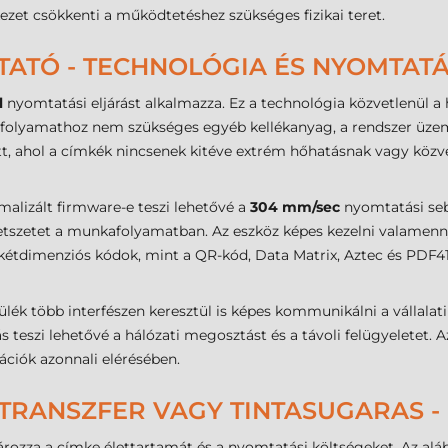
kezet csökkenti a működtetéshez szükséges fizikai teret.
TATÓ - TECHNOLÓGIA ÉS NYOMTAT
l
nyomtatási eljárást alkalmazza. Ez a technológia közvetlenül 
a folyamathoz nem szükséges egyéb kellékanyag, a rendszer üze
tt, ahol a címkék nincsenek kitéve extrém hőhatásnak vagy közv
alizált firmware-e teszi lehetővé a
304 mm/sec
nyomtatási sebe
tszetet a munkafolyamatban. Az eszköz képes kezelni valamenny
étdimenziós kódok, mint a QR-kód, Data Matrix, Aztec és PDF41
ék több interfészen keresztül is képes kommunikálni a vállalatir
s teszi lehetővé a hálózati megosztást és a távoli felügyeletet. 
ációk azonnali elérésében.
TRANSZFER VAGY TINTASUGARAS -
ozza a címke élettartamát és a nyomtatási költségeket. Az aláb