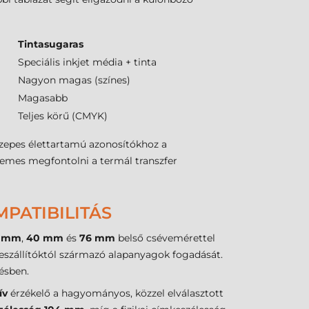
Tintasugaras
Speciális inkjet média + tinta
Nagyon magas (színes)
Magasabb
Teljes körű (CMYK)
 közepes élettartamú azonosítókhoz a
demes megfontolni a termál transzfer
PATIBILITÁS
5 mm
,
40 mm
és
76 mm
belső csévemérettel
beszállítóktól származó alapanyagok fogadását.
lésben.
ív
érzékelő a hagyományos, közzel elválasztott