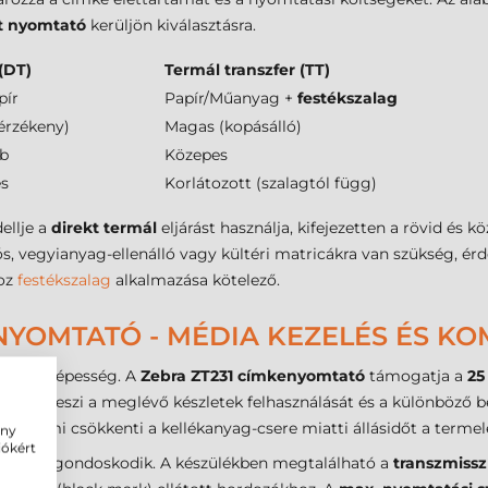
tt nyomtató
kerüljön kiválasztásra.
(DT)
Termál transzfer (TT)
pír
Papír/Műanyag +
festékszalag
érzékeny)
Magas (kopásálló)
b
Közepes
s
Korlátozott (szalagtól függ)
ellje a
direkt termál
eljárást használja, kifejezetten a rövid és
, vegyianyag-ellenálló vagy kültéri matricákra van szükség, ér
hoz
festékszalag
alkalmazása kötelező.
YOMTATÓ - MÉDIA KEZELÉS ÉS KOM
zelési képesség. A
Zebra ZT231 címkenyomtató
támogatja a
2
hetővé teszi a meglévő készletek felhasználását és a különböző 
 mm
, ami csökkenti a kellékanyag-csere miatti állásidőt a terme
ény
iókért
őrendszer gondoskodik. A készülékben megtalálható a
transzmissz