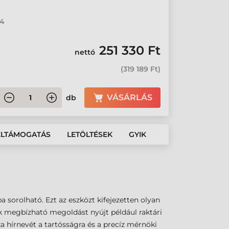
04
251 330 Ft
nettó
(
319 189 Ft
)
VÁSÁRLÁS
db
ÉLTÁMOGATÁS
LETÖLTÉSEK
GYIK
 sorolható. Ezt az eszközt kifejezetten olyan
ék megbízható megoldást nyújt például raktári
a hírnevét a tartósságra és a precíz mérnöki