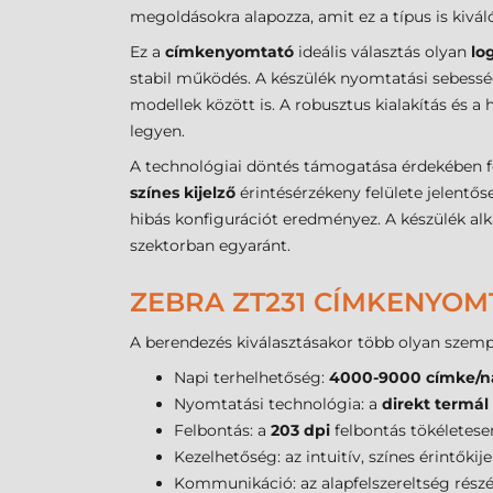
megoldásokra alapozza, amit ez a típus is kivál
Ez a
címkenyomtató
ideális választás olyan
lo
stabil működés. A készülék nyomtatási sebessé
modellek között is. A robusztus kialakítás és 
legyen.
A technológiai döntés támogatása érdekében f
színes kijelző
érintésérzékeny felülete jelentős
hibás konfigurációt eredményez. A készülék al
szektorban egyaránt.
ZEBRA ZT231 CÍMKENYOM
A berendezés kiválasztásakor több olyan szemp
Napi terhelhetőség:
4000-9000 címke/n
Nyomtatási technológia: a
direkt termál
Felbontás: a
203 dpi
felbontás tökéletese
Kezelhetőség: az intuitív, színes érintőkij
Kommunikáció: az alapfelszereltség rész