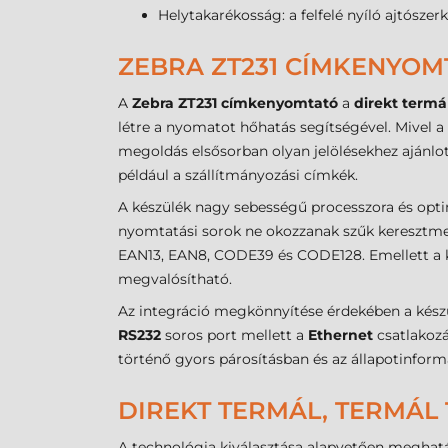
Helytakarékosság: a felfelé nyíló ajtószer
ZEBRA ZT231 CÍMKENYOM
A
Zebra ZT231 címkenyomtató
a
direkt termá
létre a nyomatot hőhatás segítségével. Mivel 
megoldás elsősorban olyan jelölésekhez ajánlo
például a szállítmányozási címkék.
A készülék nagy sebességű processzora és optim
nyomtatási sorok ne okozzanak szűk keresztme
EAN13, EAN8, CODE39 és CODE128. Emellett a k
megvalósítható.
Az integráció megkönnyítése érdekében a készül
RS232
soros port mellett a
Ethernet
csatlakozá
történő gyors párosításban és az állapotinform
DIREKT TERMÁL, TERMÁL 
A technológia kiválasztása alapvetően meghatár