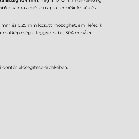
zélesség
104 mm
, míg a fizikai címkeszélesség
ató
alkalmas egészen apró termékcímkék és
76 mm és 0,25 mm között mozoghat, ami lefedik
a nyomatkép még a leggyorsabb, 304 mm/sec
i döntés elősegítése érdekében.