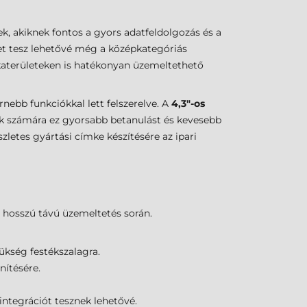
, akiknek fontos a gyors adatfeldolgozás és a
et tesz lehetővé még a középkategóriás
nkaterületeken is hatékonyan üzemeltethető
ebb funkciókkal lett felszerelve. A
4,3"-os
álók számára ez gyorsabb betanulást és kevesebb
etes gyártási címke készítésére az ipari
 hosszú távú üzemeltetés során.
zükség festékszalagra.
nítésére.
integrációt tesznek lehetővé.