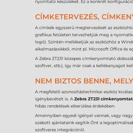
nyomtató készüléket. Ez a konkrét konfiguráció
CÍMKETERVEZÉS, CÍMKE
A címkék egyszerű megtervezését az eszközhö
grafikus felületen tervezhetjük meg a nyomatké
logó). Szintén mellékeljük az eszközhöz a Win
alkalmazásokból, mint pl. Microsoft Office és
A Zebra ZT231 közepes címkenyomtató dobozáb
szoftver, stb.), így már csak a kellékanyagot k
NEM BIZTOS BENNE, MELY
A megfelelő azonosítástechnikai eszköz kiválas
igénybevételt is. A
Zebra ZT231 címkenyomtat
hibás rendelések elkerülése érdekében.
Amennyiben egyedi igényei vannak, vagy nagy v
szabott ajánlataink segítik Önt a legoptimális
szoftveres integrációról.