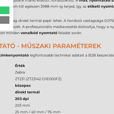
te jellel (black mark) ellátott hordozókhoz. A
max. nyomtatási s
ság 13 mm-től egészen 3988 mm-ig terjed, így az
etikett nyomt
kizárólag direkt termál papír lehet. A hordozó vastagsága 0,0
entős részét. A professzionális médiavezetés biztosítja, hogy 
djon minden
vonalkód nyomtató
feladat során.
TATÓ - MŰSZAKI PARAMÉTEREK
 címkenyomtató
legfontosabb technikai adatait a B2B beszerzés
Érték
Zebra
ZT231 (ZT23142-D1E000FZ)
közepes
direkt termál
203 dpi
203 mm
25 mm / 40 mm / 76 mm