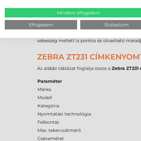
címkékhez, valamint a
reflektív
érzékelő a feke
akár 114 mm is lehet. A kezelhető címkemagas
Mindent elfogadom
hosszú raklapazonosítók előállítására is.
Elfogadom
Elutasítom
A nyomtatható média típusa ennél a modellnél 
az iparban használt öntapadós alapanyagok jel
sebesség mellett is pontos és olvasható mara
ZEBRA ZT231 CÍMKENYOM
Az alábbi táblázat foglalja össze a
Zebra ZT231
Paraméter
Márka
Modell
Kategória
Nyomtatási technológia
Felbontás
Max. tekercsátmérő
Cséveméret