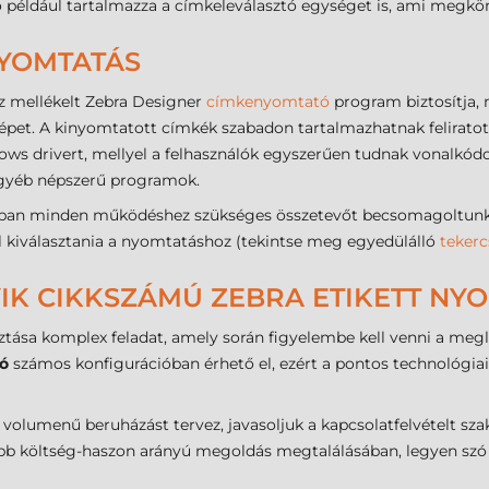
 például tartalmazza a címkeleválasztó egységet is, ami megkön
NYOMTATÁS
z mellékelt Zebra Designer
címkenyomtató
program biztosítja, 
pet. A kinyomtatott címkék szabadon tartalmazhatnak feliratot, 
dows drivert, mellyel a felhasználók egyszerűen tudnak vonalkó
 egyéb népszerű programok.
an minden működéshez szükséges összetevőt becsomagoltunk (U
ell kiválasztania a nyomtatáshoz (tekintse meg egyedülálló
tekerc
IK CIKKSZÁMÚ ZEBRA ETIKETT NYO
ztása komplex feladat, amely során figyelembe kell venni a meglé
ó
számos konfigurációban érhető el, ezért a pontos technológiai
olumenű beruházást tervez, javasoljuk a kapcsolatfelvételt sza
abb költség-haszon arányú megoldás megtalálásában, legyen szó a