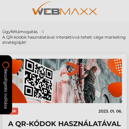
Ügyféltámogatás
A QR-kódok használatával interaktívvá teheti cége marketing
stratégiáját!
Beszélgetés indítása
2023. 01. 06.
HÍR
A QR-KÓDOK HASZNÁLATÁVAL