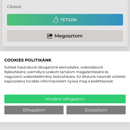
Cikkek
TETSZIK
Megosztom
HOZZÁSZÓLÁSOK
COOKIES POLITIKÁNK
HOZZÁSZÓLOK
Sütiket használunk látogatóink elemzésére, weboldalunk
fejlesztésére, személyre szabott tartalom megjelenítésére és
nagyszerű weboldalélmény biztosítására. Az általunk használt sütikkel
kapcsolatos további információkért nyissa meg a beállításokat.
Még nem érkezett hozzászólás.
Mindent elfogadom
Elfogadom
Elutasítom