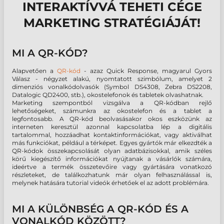
INTERAKTÍVVÁ TEHETI CÉGE
MARKETING STRATÉGIÁJÁT!
MI A QR-KÓD?
Alapvetően a
QR-kód
- azaz Quick Response, magyarul Gyors
Válasz - négyzet alakú, nyomtatott szimbólum, amelyet 2
dimenziós vonalkódolvasók (Symbol DS4308, Zebra DS2208,
Datalogic QD2400, stb.), okostelefonok és tabletek olvashatnak.
Marketing szempontból vizsgálva a QR-kódban rejlő
lehetőségeket, számunkra az okostelefon és a tablet a
legfontosabb. A QR-kód beolvasásakor okos eszközünk az
interneten keresztül azonnal kapcsolatba lép a digitális
tartalommal, hozzáadhat kontaktinformációkat, vagy aktiválhat
más funkciókat, például a térképet. Egyes gyártók már elkezdték a
QR-kódok összekapcsolását olyan adatbázisokkal, amik széles
körű kiegészítő információkat nyújtanak a vásárlók számára,
ideértve a termék összetevőire vagy gyártására vonatkozó
részleteket, de találkozhatunk már olyan felhasználással is,
melynek hatására tutorial videók érhetőek el az adott problémára.
MI A KÜLÖNBSÉG A QR-KÓD ÉS A
VONALKÓD KÖZÖTT?