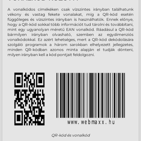
A vonalkódos címékéken csak vízszintes irányban találhatunk
vékony és vastag fekete vonalakat, míg a QR-kód esetén
függőleges és vízszintes irányban is használhatók. Ennek előnye,
hogy a QR-kód sokkal több információt tud tárolni és továbbítani,
mint egy ugyanolyan méretű EAN vonalkód. Ráadásul a QR-kód
bármilyen irányban olvasható, szemben az egydimenziós
vonalkódokkal. Ez azért lehetséges, mert a QR-kód dekódolására
szolgáló programok a három sarokban elhelyezett jellegzetes,
minden QR-kódban azonos minta alapján el tudják dönteni,
milyen irányban kell a kód pontjait feldolgozni.
QR-kód és vonalkód