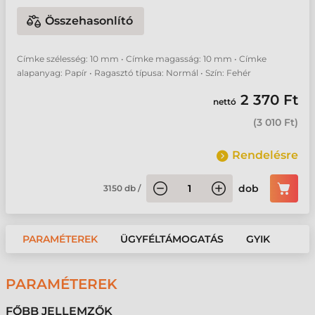
Összehasonlító
Címke szélesség: 10 mm • Címke magasság: 10 mm • Címke
alapanyag: Papír • Ragasztó típusa: Normál • Szín: Fehér
2 370 Ft
nettó
(
3 010 Ft
)
Rendelésre
dob
3150
db
/
PARAMÉTEREK
ÜGYFÉLTÁMOGATÁS
GYIK
PARAMÉTEREK
FŐBB JELLEMZŐK