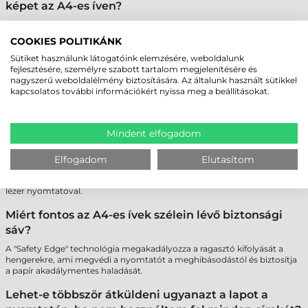
képet az A4-es íven?
A legnépszerűbb szoftverek (pl. MS Word) tartalmaznak előre beállított
sablonokat a legtöbb mérethez. Emellett számos ingyenes online
COOKIES POLITIKÁNK
tervező is elérhető a pontos pozicionáláshoz.
Sütiket használunk látogatóink elemzésére, weboldalunk
fejlesztésére, személyre szabott tartalom megjelenítésére és
Nem fog leválni a címke a lézer nyomtató
nagyszerű weboldalélmény biztosítására. Az általunk használt sütikkel
belsejében a hőtől?
kapcsolatos további információkért nyissa meg a beállításokat.
A minőségi íves címkék ragasztója speciálisan hőálló, így a lézer
nyomtatók fixálóműve nem tesz kárt bennük, és nem okoz
ragasztómaradványokat a gépben.
Mindent elfogadom
Létezik műanyag alapú íves címke is?
Elfogadom
Elutasítom
Igen, elérhetők poliészter (PET) alapú íves címkék is, amelyek
szakadásbiztosak és vízállóak, így tartósabb jelölést tesznek lehetővé
lézer nyomtatóval.
Miért fontos az A4-es ívek szélein lévő biztonsági
sáv?
A "Safety Edge" technológia megakadályozza a ragasztó kifolyását a
hengerekre, ami megvédi a nyomtatót a meghibásodástól és biztosítja
a papír akadálymentes haladását.
Lehet-e többször átküldeni ugyanazt a lapot a