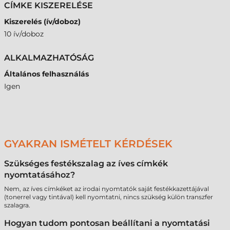
CÍMKE KISZERELÉSE
Kiszerelés (ív/doboz)
10 ív/doboz
ALKALMAZHATÓSÁG
Általános felhasználás
Igen
GYAKRAN ISMÉTELT KÉRDÉSEK
Szükséges festékszalag az íves címkék
nyomtatásához?
Nem, az íves címkéket az irodai nyomtatók saját festékkazettájával
(tonerrel vagy tintával) kell nyomtatni, nincs szükség külön transzfer
szalagra.
Hogyan tudom pontosan beállítani a nyomtatási