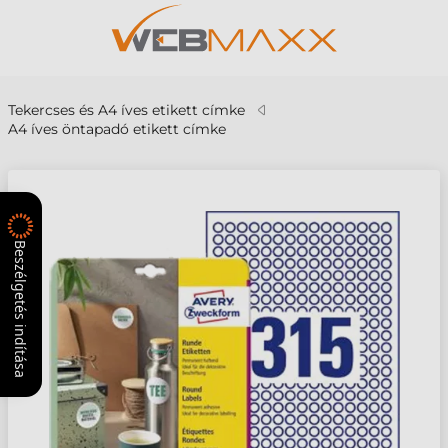
Tekercses és A4 íves etikett címke
A4 íves öntapadó etikett címke
Beszélgetés indítása