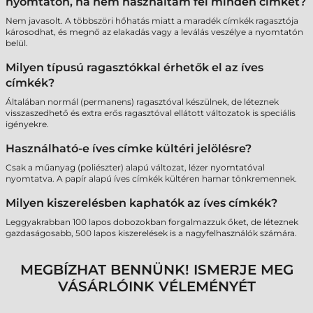
nyomtatón, ha nem használtam fel minden címkét?
Nem javasolt. A többszöri hőhatás miatt a maradék címkék ragasztója
károsodhat, és megnő az elakadás vagy a leválás veszélye a nyomtatón
belül.
Milyen típusú ragasztókkal érhetők el az íves
címkék?
Általában normál (permanens) ragasztóval készülnek, de léteznek
visszaszedhető és extra erős ragasztóval ellátott változatok is speciális
igényekre.
Használható-e íves címke kültéri jelölésre?
Csak a műanyag (poliészter) alapú változat, lézer nyomtatóval
nyomtatva. A papír alapú íves címkék kültéren hamar tönkremennek.
Milyen kiszerelésben kaphatók az íves címkék?
Leggyakrabban 100 lapos dobozokban forgalmazzuk őket, de léteznek
gazdaságosabb, 500 lapos kiszerelések is a nagyfelhasználók számára.
MEGBÍZHAT BENNÜNK! ISMERJE MEG
VÁSÁRLÓINK VÉLEMÉNYÉT