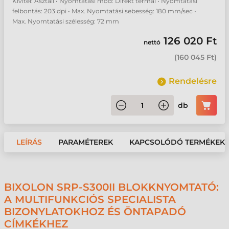
Kivitel: Asztali • Nyomtatási mód: Direkt termál • Nyomtatási
felbontás: 203 dpi • Max. Nyomtatási sebesség: 180 mm/sec •
Max. Nyomtatási szélesség: 72 mm
126 020 Ft
nettó
(
160 045 Ft
)
Rendelésre
db
LEÍRÁS
PARAMÉTEREK
KAPCSOLÓDÓ TERMÉKEK
BIXOLON SRP-S300II BLOKKNYOMTATÓ:
A MULTIFUNKCIÓS SPECIALISTA
BIZONYLATOKHOZ ÉS ÖNTAPADÓ
CÍMKÉKHEZ