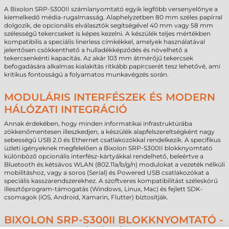
A Bixolon SRP-S300II számlanyomtató egyik legfőbb versenyelőnye a
kiemelkedő média-rugalmasság. Alaphelyzetben 80 mm széles papírral
dolgozik, de opcionális elválasztók segítségével 40 mm vagy 58 mm
szélességű tekercseket is képes kezelni. A készülék teljes mértékben
kompatibilis a speciális linerless címkékkel, amelyek használatával
jelentősen csökkenthető a hulladékképződés és növelhető a
tekercsenkénti kapacitás. Az akár 103 mm átmérőjű tekercsek
befogadására alkalmas kialakítás ritkább papírcserét tesz lehetővé, ami
kritikus fontosságú a folyamatos munkavégzés során.
MODULÁRIS INTERFÉSZEK ÉS MODERN
HÁLÓZATI INTEGRÁCIÓ
Annak érdekében, hogy minden informatikai infrastruktúrába
zökkenőmentesen illeszkedjen, a készülék alapfelszereltségként nagy
sebességű USB 2.0 és Ethernet csatlakozókkal rendelkezik. A specifikus
üzleti igényeknek megfelelően a Bixolon SRP-S300II blokknyomtató
különböző opcionális interfész-kártyákkal rendelhető, beleértve a
Bluetooth és kétsávos WLAN (802.11a/b/g/n) modulokat a vezeték nélküli
mobilitáshoz, vagy a soros (Serial) és Powered USB csatlakozókat a
speciális kasszarendszerekhez. A szoftveres kompatibilitást széleskörű
illesztőprogram-támogatás (Windows, Linux, Mac) és fejlett SDK-
csomagok (iOS, Android, Xamarin, Flutter) biztosítják.
BIXOLON SRP-S300II BLOKKNYOMTATÓ -