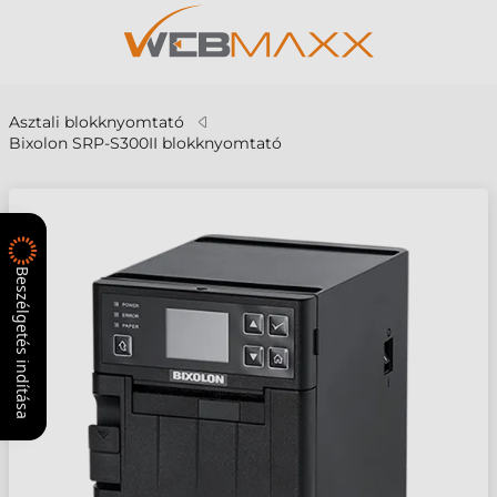
Asztali blokknyomtató
Bixolon SRP-S300II blokknyomtató
Beszélgetés indítása