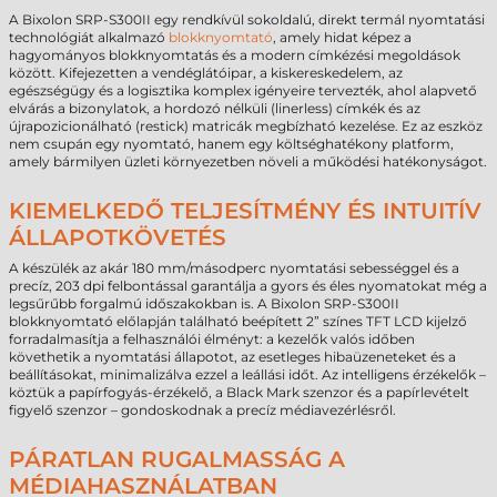
A Bixolon SRP-S300II egy rendkívül sokoldalú, direkt termál nyomtatási
technológiát alkalmazó
blokknyomtató
, amely hidat képez a
hagyományos blokknyomtatás és a modern címkézési megoldások
között. Kifejezetten a vendéglátóipar, a kiskereskedelem, az
egészségügy és a logisztika komplex igényeire tervezték, ahol alapvető
elvárás a bizonylatok, a hordozó nélküli (linerless) címkék és az
újrapozicionálható (restick) matricák megbízható kezelése. Ez az eszköz
nem csupán egy nyomtató, hanem egy költséghatékony platform,
amely bármilyen üzleti környezetben növeli a működési hatékonyságot.
KIEMELKEDŐ TELJESÍTMÉNY ÉS INTUITÍV
ÁLLAPOTKÖVETÉS
A készülék az akár 180 mm/másodperc nyomtatási sebességgel és a
precíz, 203 dpi felbontással garantálja a gyors és éles nyomatokat még a
legsűrűbb forgalmú időszakokban is. A Bixolon SRP-S300II
blokknyomtató előlapján található beépített 2” színes TFT LCD kijelző
forradalmasítja a felhasználói élményt: a kezelők valós időben
követhetik a nyomtatási állapotot, az esetleges hibaüzeneteket és a
beállításokat, minimalizálva ezzel a leállási időt. Az intelligens érzékelők –
köztük a papírfogyás-érzékelő, a Black Mark szenzor és a papírlevételt
figyelő szenzor – gondoskodnak a precíz médiavezérlésről.
PÁRATLAN RUGALMASSÁG A
MÉDIAHASZNÁLATBAN